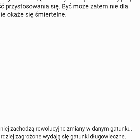
ość przy­sto­so­wa­nia się. Być może zatem nie dla
nie okaże się śmier­tel­ne.
lniej za­cho­dzą re­wo­lu­cyj­ne zmiany w danym gatunku.
r­dziej za­gro­żo­ne wydają się gatunki dłu­go­wiecz­ne.