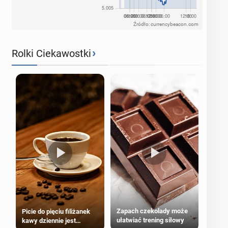
Źródło: currencybeacon.com
›
Rolki Ciekawostki
Zapach czekolady może
Picie do pięciu filiżanek
ułatwiać trening siłowy
kawy dziennie jest