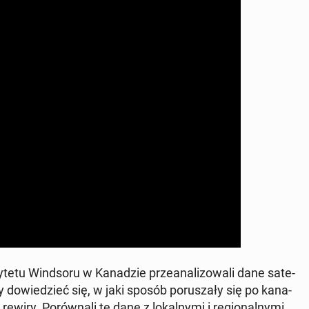
­te­tu Wind­so­ru w Ka­na­dzie prze­ana­li­zo­wa­li dane sa­te­
y do­wie­dzieć się, w jaki sposób po­ru­sza­ły się po ka­na­
wiry. Po­rów­na­li te dane z lo­kal­ny­mi i re­gio­nal­ny­mi