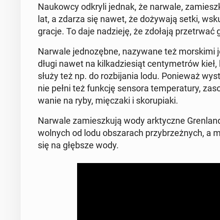
Na­ukow­cy odkryli jednak, że narwale, za­miesz­
lat, a zdarza się nawet, że do­ży­wa­ją setki, wsk
gra­cje. To daje na­dzie­ję, że zdołają prze­trwać gl
Narwale jed­no­zęb­ne, na­zy­wa­ne też mor­ski­mi j
długi nawet na kil­ka­dzie­siąt cen­ty­me­trów 
służy też np. do roz­bi­ja­nia lodu. Po­nie­waż wy­st
nie pełni też funkcję sensora tem­pe­ra­tu­ry, za­so­
wa­nie na ryby, mię­cza­ki i sko­ru­pia­ki.
Narwale za­miesz­ku­ją wody ark­tycz­ne Gren­lan­di
wolnych od lodu ob­sza­rach przy­brzeż­nych, a m
się na głębsze wody.