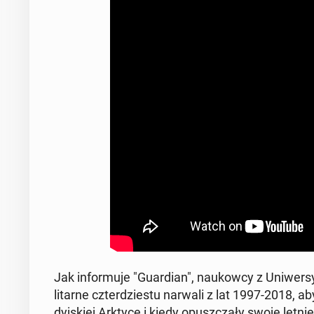
Jak in­for­mu­je "Gu­ar­dian", na­ukow­cy z Uni­wer­sy
li­tar­ne czter­dzie­stu narwali z lat 1997-2018, ab
dyj­skiej Arktyce i kiedy opusz­cza­ły swoje letnie re