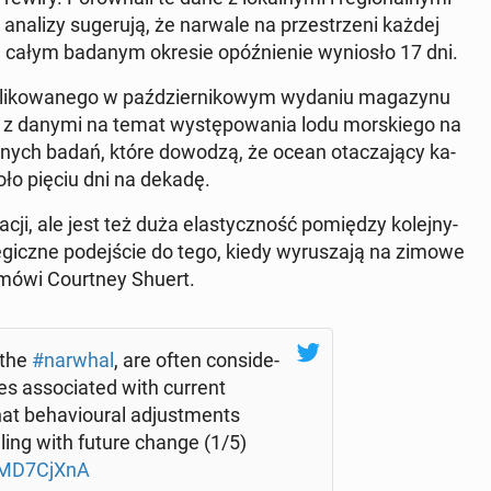
ch analizy su­ge­ru­ją, że narwale na prze­strze­ni każdej
 w całym badanym okresie opóź­nie­nie wy­nio­sło 17 dni.
i­ko­wa­ne­go w paź­dzier­ni­ko­wym wydaniu ma­ga­zy­nu
ę z danymi na temat wy­stę­po­wa­nia lodu mor­skie­go na
innych badań, które dowodzą, że ocean ota­cza­ją­cy ka­
koło pięciu dni na dekadę.
­cji, ale jest też duża ela­stycz­ność po­mię­dzy ko­lej­ny­
­gicz­ne po­dej­ście do tego, kiedy wy­ru­sza­ją na zimowe
 mówi Co­urt­ney Shuert.
 the
#narwhal
, are often con­si­de­
s as­so­cia­ted with current
hat be­ha­vio­ural ad­ju­st­ments
ealing with future change (1/5)
rXMD7CjXnA