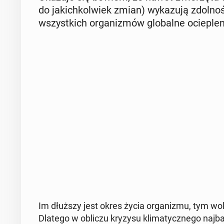
do ja­kich­kol­wiek zmian) wy­ka­zu­ją zdol­n
wszyst­kich or­ga­ni­zmów glo­bal­ne ocie­ple­
Im dłuższy jest okres życia or­ga­ni­zmu, tym wo
Dlatego w obliczu kryzysu kli­ma­tycz­ne­go naj­ba