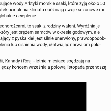
ku­ją­ce wody Arktyki morskie ssaki, które żyją około 50
utek ocie­ple­nia klimatu opóź­nia­ją swoje se­zo­no­we mi­
o­bal­ne ocie­ple­nie.
ed­no­roż­ca­mi, to ssaki z rodziny waleni. Wy­róż­nia je
kieł, który jest orężem samców w okresie godowym, ale
a­ją­cy z pyska kieł jest silnie uner­wio­ny, praw­do­po­dob­
le­nia lub ci­śnie­nia wody, uła­twia­jąc na­rwa­lom po­lo­
i, Kanady i Rosji - letnie mie­sią­ce spę­dza­ją na
iędzy końcem wrze­śnia a połową li­sto­pa­da prze­no­szą