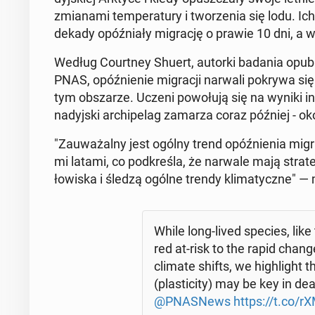
zmia­na­mi tem­pe­ra­tu­ry i two­rze­nia się lodu. I
dekady opóź­nia­ły mi­gra­cję o prawie 10 dni, a
Według Co­urt­ney Shuert, autorki badania opu­bl
PNAS, opóź­nie­nie mi­gra­cji narwali pokrywa si
tym ob­sza­rze. Uczeni po­wo­łu­ją się na wyniki 
na­dyj­ski ar­chi­pe­lag zamarza coraz później - o
"Za­uwa­żal­ny jest ogólny trend opóź­nie­nia mi­gra
mi latami, co pod­kre­śla, że narwale mają stra­te
łowiska i śledzą ogólne trendy kli­ma­tycz­ne" —
While long-lived species, like
red at-risk to the rapid change
climate shifts, we hi­gh­li­ght t
(pla­sti­ci­ty) may be key in d
@PNA­SNews
https://t.co/