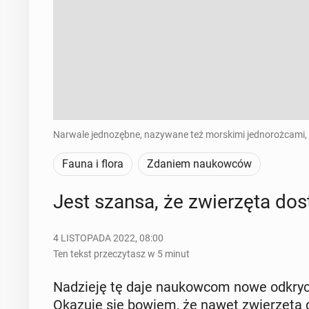
Narwale jednozębne, nazywane też morskimi jednorożcami, to
Fauna i flora
Zdaniem naukowców
Jest szansa, że zwie­rzę­ta do­st
4 LISTOPADA 2022, 08:00
Ten tekst przeczytasz w 5 minut
Na­dzie­ję tę daje na­ukow­com nowe od­kry­ci
Okazuje się bowiem, że nawet zwie­rzę­ta dłu­