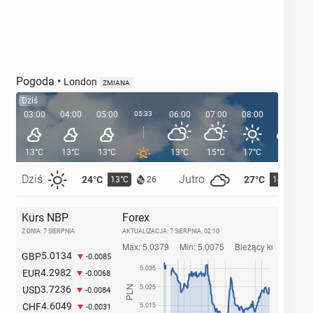
Pogoda
•
London
ZMIANA
Dziś
03:00
04:00
05:00
05:33
06:00
07:00
08:00
09:00
13°C
13°C
13°C
13°C
15°C
17°C
19°C
Dziś
Jutro
24°C
27°C
13°C
14°C
26
Kurs NBP
Forex
Z DNIA: 7 SIERPNIA
AKTUALIZACJA:
7 SIERPNIA, 02:10
5.0134
GBP
-0.0085
4.2982
EUR
-0.0068
3.7236
USD
-0.0084
4.6049
CHF
-0.0031