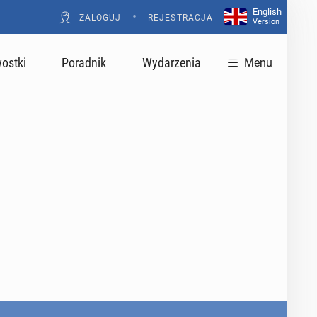
English
•
ZALOGUJ
REJESTRACJA
Version
ostki
Poradnik
Wydarzenia
Menu