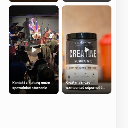
bezpieczne dla
większości dorosłych
Kreatyna może
Kontakt z kulturą może
wzmacniać odporność
spowalniać starzenie
przeciw nowotworom