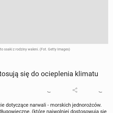
 ssaki z rodziny waleni. (Fot. Getty Images)
o­su­ją się do ocie­ple­nia klimatu
e do­ty­czą­ce narwali - mor­skich jed­no­roż­ców.
go­wiecz­ne, (które naj­wol­niej do­sto­so­wu­ją się