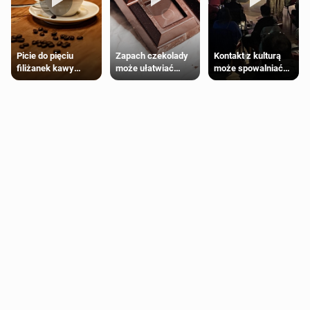
Zapach czekolady
Kontakt z kulturą
Picie do pięciu
może ułatwiać
może spowalniać
filiżanek kawy
trening siłowy
starzenie
dziennie jest
bezpieczne dla
większości
dorosłych