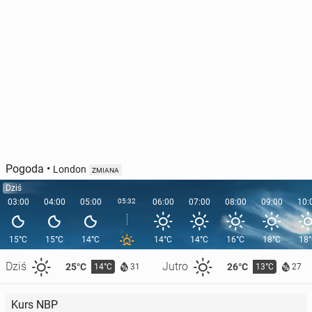
Pogoda
•
London
ZMIANA
Dziś
03:00
04:00
05:00
05:32
06:00
07:00
08:00
09:00
10:
15°C
15°C
14°C
14°C
14°C
16°C
18°C
18
Dziś
Jutro
25°C
26°C
14°C
13°C
31
27
Kurs NBP