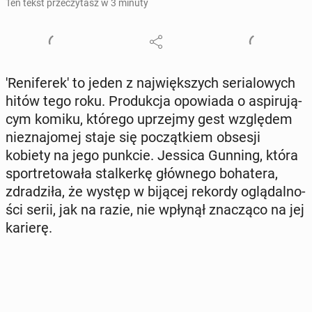
Ten tekst przeczytasz w 3 minuty
'Re­ni­fe­re­k' to jeden z naj­więk­szych se­ria­lo­wych
hitów tego roku. Pro­duk­cja opo­wia­da o aspi­ru­ją­
cym komiku, którego uprzej­my gest wzglę­dem
nie­zna­jo­mej staje się po­cząt­kiem obsesji
kobiety na jego punkcie. Jessica Gunning, która
spor­tre­to­wa­ła stal­ker­kę głów­ne­go bo­ha­te­ra,
zdra­dzi­ła, że występ w bijącej rekordy oglą­dal­no­
ści serii, jak na razie, nie wpłynął zna­czą­co na jej
karierę.