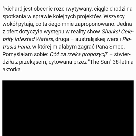
"Richard jest obecnie roz­chwy­ty­wa­ny, ciągle chodzi na
spo­tka­nia w sprawie ko­lej­nych pro­jek­tów. Wszyscy
wokół pytają, co takiego mnie za­pro­po­no­wa­no. Jedna
z ofert do­ty­czy­ła występu w reality show
Sharks! Ce­le­
bri­ty In­fe­sted Waters
, druga – au­stra­lij­skiej wersji
Pio­
tru­sia Pana
, w której mia­ła­bym zagrać Pana Smee.
Po­my­śla­łam sobie:
Cóż za rzeka pro­po­zy­cji
" – stwier­
dzi­ła z prze­ką­sem, cy­to­wa­na przez "The Sun" 38-letnia
aktorka.