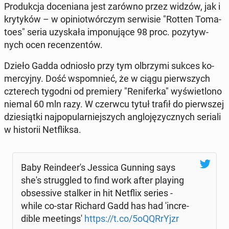
Pro­duk­cja do­ce­nia­na jest zarówno przez widzów, jak i
kry­ty­ków – w opi­nio­twór­czym ser­wi­sie "Rotten To­ma­
to­es" seria uzy­ska­ła im­po­nu­ją­ce 98 proc. po­zy­tyw­
nych ocen re­cen­zen­tów.
Dzieło Gadda od­nio­sło przy tym ol­brzy­mi sukces ko­
mer­cyj­ny. Dość wspo­mnieć, że w ciągu pierw­szych
czte­rech tygodni od pre­mie­ry "Re­ni­fer­ka" wy­świe­tlo­no
niemal 60 mln razy. W czerwcu tytuł trafił do pierw­szej
dzie­siąt­ki naj­po­pu­lar­niej­szych an­glo­ję­zycz­nych seriali
w hi­sto­rii Net­flik­sa.
Baby Re­in­de­er's Jessica Gunning says
she's strug­gled to find work after playing
ob­ses­si­ve stalker in hit Netflix series -
while co-star Richard Gadd has had 'in­cre­
di­ble me­eting­s'
https://t.co/5oQQR­rYjzr