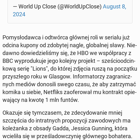
— World Up Close (@Worl­dUpC­lo­se)
August 8,
2024
Po­my­sło­daw­ca i od­twór­ca głównej roli w serialu już
odcina kupony od zdo­by­tej nagle, glo­bal­nej sławy. Nie­
daw­no do­wie­dzie­li­śmy się, że HBO we współ­pra­cy z
BBC wy­pro­du­ku­je jego kolejny projekt – sze­ścio­od­cin­
ko­wą serię "Lions", do której zdjęcia ruszą na po­cząt­ku
przy­szłe­go roku w Glasgow. In­for­ma­to­rzy za­gra­nicz­
nych mediów do­no­si­li swego czasu, że aby za­trzy­mać
komika u siebie, Net­fliks za­ofe­ro­wał mu kon­trakt opie­
wa­ją­cy na kwotę 1 mln funtów.
Okazuje się tym­cza­sem, że zde­cy­do­wa­nie mniej
szczę­ścia do in­trat­nych pro­po­zy­cji za­wo­do­wych ma
ko­le­żan­ka z obsady Gadda, Jessica Gunning, która
wcie­li­ła się w prze­śla­dow­czy­nię głów­ne­go bo­ha­te­ra.