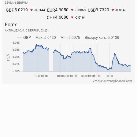
Z DNIA: 6 SIERPNIA
5.0219
4.3050
3.7320
GBP
EUR
USD
-0.0144
-0.0068
-0.0148
4.6080
CHF
-0.0164
Forex
AKTUALIZACJA:
6 SIERPNIA, 03:20
Źródło: currencybeacon.com