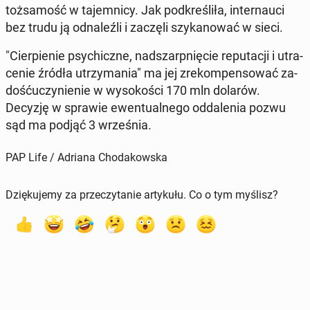
toż­sa­mość w ta­jem­ni­cy. Jak pod­kre­śli­ła, in­ter­nau­ci
bez trudu ją od­na­leź­li i zaczęli szy­ka­no­wać w sieci.
"Cier­pie­nie psy­chicz­ne, nad­szarp­nię­cie re­pu­ta­cji i utra­
ce­nie źródła utrzy­ma­nia" ma jej zre­kom­pen­so­wać za­
dość­uczy­nie­nie w wy­so­ko­ści 170 mln dolarów.
Decyzję w sprawie ewen­tu­al­ne­go od­da­le­nia pozwu
sąd ma podjąć 3 wrze­śnia.
PAP Life / Adriana Chodakowska
Dziękujemy za przeczytanie artykułu. Co o tym myślisz?