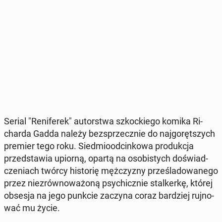
Serial "Re­ni­fe­rek" au­tor­stwa szkoc­kie­go komika Ri­
char­da Gadda należy bez­sprzecz­nie do naj­go­ręt­szych
premier tego roku. Sied­mio­od­cin­ko­wa pro­duk­cja
przed­sta­wia upiorną, opartą na oso­bi­stych do­świad­
cze­niach twórcy hi­sto­rię męż­czy­zny prze­śla­do­wa­ne­go
przez nie­zrów­no­wa­żo­ną psy­chicz­nie stal­ker­kę, której
obsesja na jego punkcie zaczyna coraz bar­dziej ruj­no­
wać mu życie.