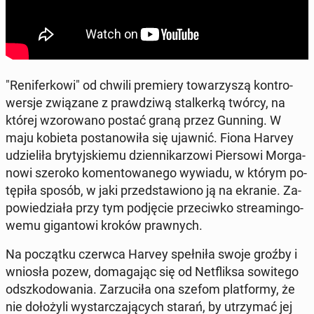
"Re­ni­fer­ko­wi" od chwili pre­mie­ry to­wa­rzy­szą kon­tro­
wer­sje zwią­za­ne z praw­dzi­wą stal­ker­ką twórcy, na
której wzo­ro­wa­no postać graną przez Gunning. W
maju kobieta po­sta­no­wi­ła się ujawnić. Fiona Harvey
udzie­li­ła bry­tyj­skie­mu dzien­ni­ka­rzo­wi Pier­so­wi Mor­ga­
no­wi szeroko ko­men­to­wa­ne­go wywiadu, w którym po­
tę­pi­ła sposób, w jaki przed­sta­wio­no ją na ekranie. Za­
po­wie­dzia­ła przy tym pod­ję­cie prze­ciw­ko stre­amin­go­
we­mu gi­gan­to­wi kroków praw­nych.
Na po­cząt­ku czerwca Harvey speł­ni­ła swoje groźby i
wniosła pozew, do­ma­ga­jąc się od Net­flik­sa so­wi­te­go
od­szko­do­wa­nia. Za­rzu­ci­ła ona szefom plat­for­my, że
nie do­ło­ży­li wy­star­cza­ją­cych starań, by utrzy­mać jej