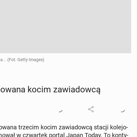
... (Fot. Getty Images)
­wa­na kocim za­wia­dow­cą
wa­na trzecim kocim za­wia­dow­cą stacji ko­le­jo­
­mo­wał w czwar­tek portal Japan Today. To kon­ty­