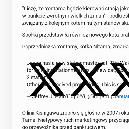
"Liczę, że Yontama będzie kie­ro­wać stacją jako 
w punkcie zwrot­nym wiel­kich zmian" - pod­kre­ślił 
zwią­za­ny z ko­lej­nym kotem na tym sta­no­wi­sku
Spółka przed­sta­wi­ła również nowego kota-prak­t
Po­przed­nicz­ka Yontamy, kotka Nitama, zmarła w 
Japan has a new sta­tion­ma­ster cat. The Wa­k
for its feline sta­tion­ma­sters. A new cat, Ro­ku
2 sta­tions.
Other cats re­ce­ived pro­mo­tions. This is seri
— Jeffrey J. Hall ð¯ðµðºð¸ (@mrjeffu)
Januar
O linii Ki­shi­ga­wa zrobiło się głośno w 2007 ro
Tama. Nie­ty­po­wy ruch mar­ke­tin­go­wy przy­cią­gną
go prze­woź­ni­ka przed ban­kruc­twem.