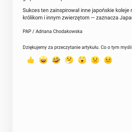
Sukces ten za­in­spi­ro­wał inne ja­poń­skie koleje 
kró­li­kom i innym zwie­rzę­tom — za­zna­cza Jap
PAP / Adriana Chodakowska
Dziękujemy za przeczytanie artykułu. Co o tym myśl