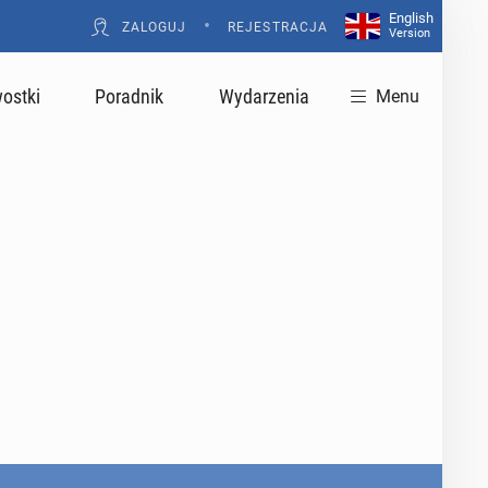
English
•
ZALOGUJ
REJESTRACJA
Version
ostki
Poradnik
Wydarzenia
Menu