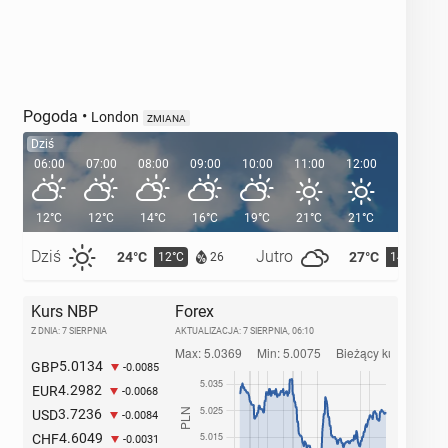
Pogoda
•
London
ZMIANA
Dziś
06:00
07:00
08:00
09:00
10:00
11:00
12:00
13:00
12°C
12°C
14°C
16°C
19°C
21°C
21°C
22°C
Dziś
Jutro
24°C
27°C
12°C
14°C
26
Kurs NBP
Forex
Z DNIA: 7 SIERPNIA
AKTUALIZACJA:
7 SIERPNIA, 06:10
5.0134
GBP
-0.0085
4.2982
EUR
-0.0068
3.7236
USD
-0.0084
4.6049
CHF
-0.0031