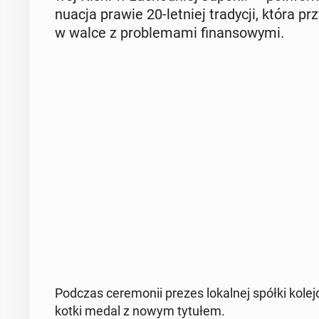
nu­acja prawie 20-letniej tra­dy­cji, która przy­
w walce z pro­ble­ma­mi fi­nan­so­wy­mi.
Podczas ce­re­mo­nii prezes lo­kal­nej spółki ko­le­j
kotki medal z nowym tytułem.