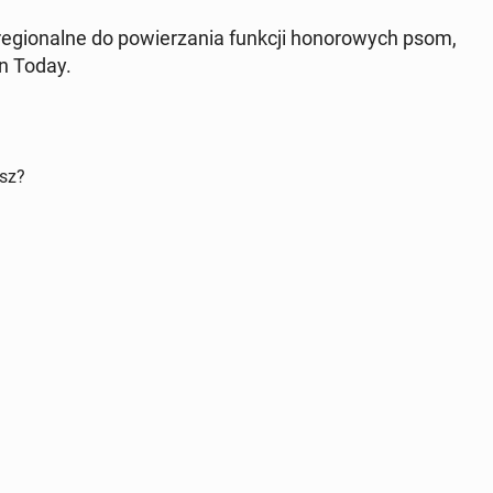
re­gio­nal­ne do po­wie­rza­nia funkcji ho­no­ro­wych psom,
an Today.
isz?