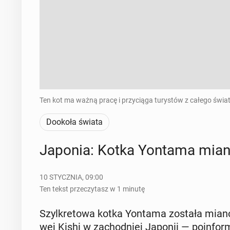
Ten kot ma ważną pracę i przyciąga turystów z całego świata
Dookoła świata
Japonia: Kotka Yontama mia­no
10 STYCZNIA, 09:00
Ten tekst przeczytasz w 1 minutę
Szyl­kre­to­wa kotka Yontama została mia­no­
wej Kishi w za­chod­niej Japonii — po­in­for