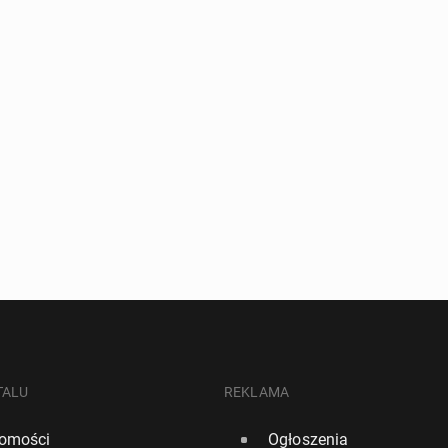
TALU
REKLAMA
omości
Ogłoszenia