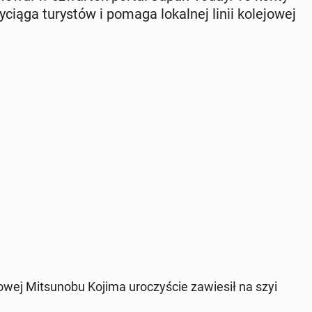
cią­ga tu­ry­stów i pomaga lo­kal­nej linii ko­le­jo­wej
o­wej Mit­su­no­bu Kojima uro­czy­ście za­wie­sił na szyi