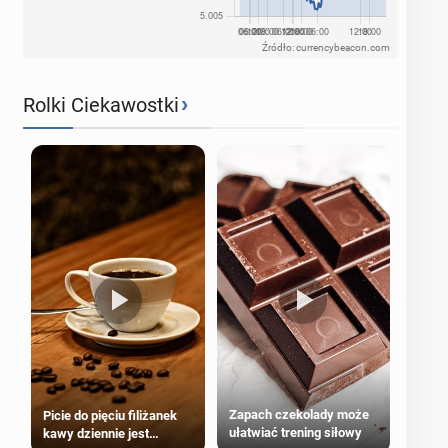
Źródło: currencybeacon.com
›
Rolki Ciekawostki
Zapach czekolady może
Picie do pięciu filiżanek
ułatwiać trening siłowy
kawy dziennie jest