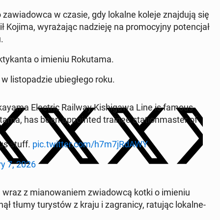
za­wia­dow­ca w czasie, gdy lokalne koleje znaj­du­ją się
Kojima, wy­ra­ża­jąc na­dzie­ję na pro­mo­cyj­ny po­ten­cjał
.
y­kan­ta o imieniu Ro­ku­ta­ma.
li­sto­pa­dzie ubie­głe­go roku.
ay­ama Elec­tric Railway Ki­shi­ga­wa Line is famous
­ta­ma, has been ap­po­in­ted trainee sta­tion­ma­ster of
ous stuff.
pic.twitter.com/h7m7jRdAWY
y 7, 2026
ku wraz z mia­no­wa­niem zwia­dow­cą kotki o imieniu
ł tłumy tu­ry­stów z kraju i za­gra­ni­cy, ratując lo­kal­ne­