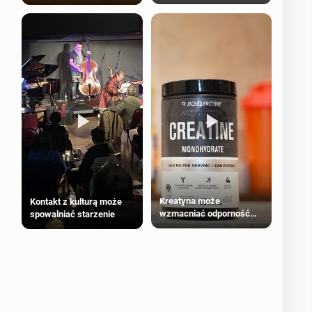
bezpieczne dla
większości dorosłych
Kreatyna może
Kontakt z kulturą może
wzmacniać odporność
spowalniać starzenie
przeciw nowotworom