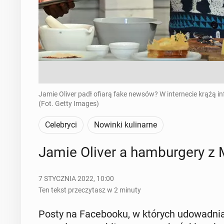
Jamie Oliver padł ofiarą fake newsów? W internecie krążą inf
(Fot. Getty Images)
Celebryci
Nowinki kulinarne
Jamie Oliver a ham­bur­ge­ry z M
7 STYCZNIA 2022, 10:00
Ten tekst przeczytasz w 2 minuty
Posty na Fa­ce­bo­oku, w których udo­wad­nia