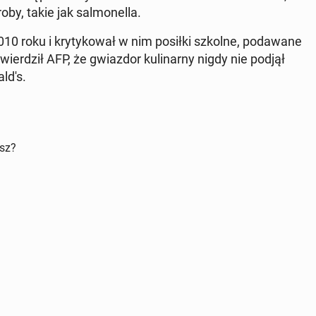
by, takie jak sal­mo­nel­la.
010 roku i kry­ty­ko­wał w nim posiłki szkolne, po­da­wa­ne
ier­dził AFP, że gwiaz­dor ku­li­nar­ny nigdy nie podjął
­d's.
isz?