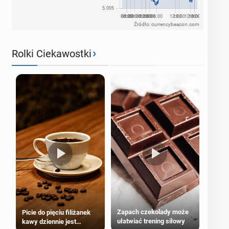
Źródło: currencybeacon.com
›
Rolki Ciekawostki
Zapach czekolady może
Picie do pięciu filiżanek
ułatwiać trening siłowy
kawy dziennie jest