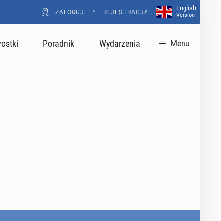
English
•
ZALOGUJ
REJESTRACJA
Version
ostki
Poradnik
Wydarzenia
Menu