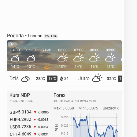
Pogoda
•
London
ZMIANA
Dziś
04:00
05:00
05:35
06:00
07:00
08:00
09:00
10:00
14°C
13°C
13°C
14°C
16°C
21°C
23°C
Dziś
Jutro
28°C
32°C
13°C
14°C
24
Kurs NBP
Forex
Z DNIA: 7 SIERPNIA
AKTUALIZACJA:
7 SIERPNIA, 22:00
5.0134
GBP
-0.0085
4.2982
EUR
-0.0068
3.7236
USD
-0.0084
4.6049
CHF
-0.0031