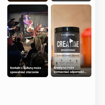
bezpieczne dla
większości dorosłych
Kreatyna może
Kontakt z kulturą może
wzmacniać odporność
spowalniać starzenie
przeciw nowotworom