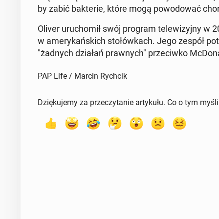
by zabić bak­te­rie, które mogą po­wo­do­wać choro
Oliver uru­cho­mił swój program te­le­wi­zyj­ny w 2
w ame­ry­kań­skich sto­łów­kach. Jego zespół po­tw
"żadnych działań praw­nych" prze­ciw­ko McDo­nal
PAP Life / Marcin Rychcik
Dziękujemy za przeczytanie artykułu. Co o tym myśl