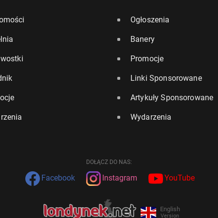
omości
Ogłoszenia
lnia
Banery
awostki
Promocje
dnik
Linki Sponsorowane
ocje
Artykuły Sponsorowane
rzenia
Wydarzenia
DOŁĄCZ DO NAS:
Facebook
Instagram
YouTube
English
Version