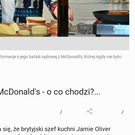
ormacje o jego batalii sądowej z McDonald's, której nigdy nie było.
cDo­nal­d's - o co chodzi?...
 się, że bry­tyj­ski szef kuchni Jamie Oliver