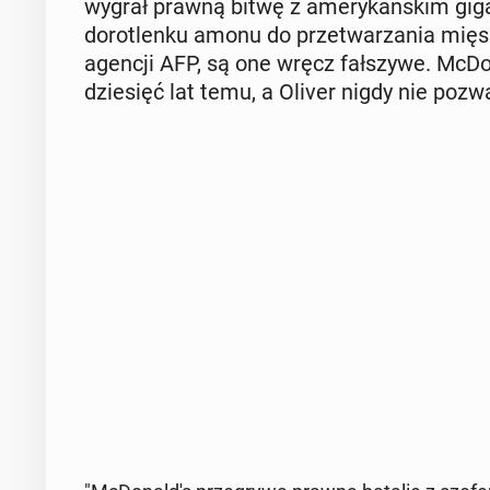
wygrał prawną bitwę z ame­ry­kań­skim gi­gan
do­ro­tlen­ku amonu do prze­twa­rza­nia mi
agencji AFP, są one wręcz fał­szy­we. McDo­
dzie­sięć lat temu, a Oliver nigdy nie pozwa