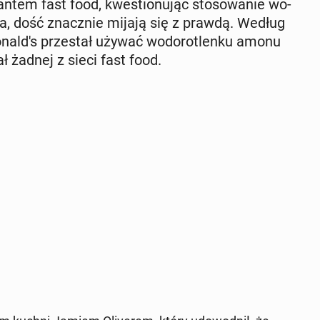
­tem fast food, kwe­stio­nu­jąc sto­so­wa­nie wo­
ęsa, dość znacz­nie mijają się z prawdą. Według
nal­d's prze­stał używać wo­do­ro­tlen­ku amonu
ł żadnej z sieci fast food.