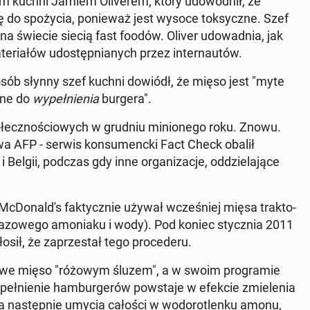
m kuchni Jamiem Oli­ve­rem, który udo­wod­nił, że
ę do spo­ży­cia, po­nie­waż jest wysoce tok­sycz­ne. Szef
na świecie siecią fast foodów. Oliver udo­wad­nia, jak
te­ria­łów udo­stęp­nia­nych przez in­ter­nau­tów.
sposób słynny szef kuchni dowiódł, że mięso jest "myte
a­ne do
wy­peł­nie­nia
burgera".
łecz­no­ścio­wych w grudniu mi­nio­ne­go roku. Znowu.
a AFP - serwis kon­su­menc­ki Fact Check obalił
 Belgii, podczas gdy inne or­ga­ni­za­cje, od­dzie­la­ją­ce
Do­nal­d's fak­tycz­nie używał wcze­śniej mięsa trak­to­
a­zo­we­go amo­nia­ku i wody). Pod koniec stycz­nia 2011
sił, że za­prze­stał tego pro­ce­de­ru.
dowe mięso "różowym śluzem", a w swoim pro­gra­mie
wy­peł­nie­nie ham­bur­ge­rów po­wsta­je w efekcie zmie­le­nia
, a na­stęp­nie umycia całości w wo­do­ro­tlen­ku amonu,