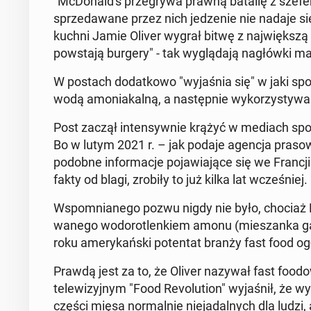
"McDo­nal­d's prze­gry­wa prawną batalię z szefe
sprze­da­wa­ne przez nich je­dze­nie nie nadaje si
kuchni Jamie Oliver wygrał bitwę z naj­więk­szą 
po­wsta­ją burgery" - tak wy­glą­da­ją na­głów­ki ma­
W postach do­dat­ko­wo "wy­ja­śnia się" w jaki 
wodą amo­nia­kal­ną, a na­stęp­nie wy­ko­rzy­sty­w
Post zaczął in­ten­syw­nie krążyć w mediach spo­
Bo w lutym 2021 r. – jak podaje agencja prasow
podobne in­for­ma­cje po­ja­wia­ją­ce się we Francji i
fakty od blagi, zrobiły to już kilka lat wcze­śniej.
Wspo­mnia­ne­go pozwu nigdy nie było, chociaż Mc
wa­ne­go wo­do­ro­tlen­kiem amonu (mie­szan­ka g
roku ame­ry­kań­ski po­ten­tat branży fast food ogło
Prawdą jest za to, że Oliver nazywał fast foo
te­le­wi­zyj­nym "Food Re­vo­lu­tion" wy­ja­śnił, że 
części mięsa nor­mal­nie nie­ja­dal­nych dla ludzi