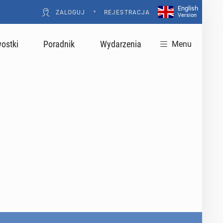
English
•
ZALOGUJ
REJESTRACJA
Version
ostki
Poradnik
Wydarzenia
Menu