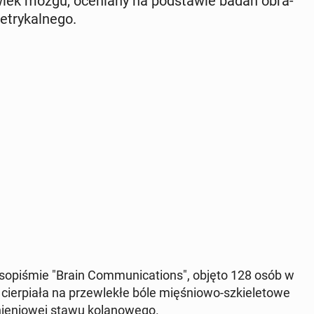
wiek mózgu, oce­nia­ny na pod­sta­wie badań ob­ra­
try­kal­ne­go.
­so­pi­śmie "Brain Com­mu­ni­ca­tions", objęto 128 osób w
er­pia­ła na prze­wle­kłe bóle mię­śnio­wo-szkie­le­to­we
ie­nio­wej stawu ko­la­no­we­go.