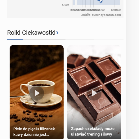
Źródło: currencybeacon.com
›
Rolki Ciekawostki
Zapach czekolady może
Picie do pięciu filiżanek
ułatwiać trening siłowy
kawy dziennie jest