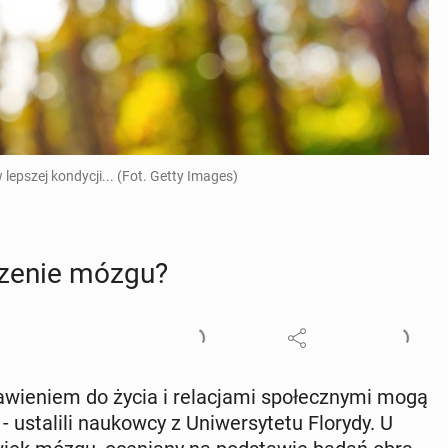
epszej kondycji... (Fot. Getty Images)
­rze­nie mózgu?
ie­niem do życia i re­la­cja­mi spo­łecz­ny­mi mogą
usta­li­li na­ukow­cy z Uni­wer­sy­te­tu Florydy. U