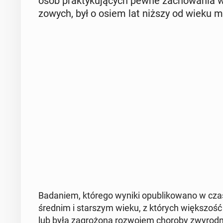
osób prak­ty­ku­ją­cych pewne za­cho­wa­nia 
zo­wych, był o osiem lat niższy od wieku me­
Ba­da­niem, którego wyniki opu­bli­ko­wa­no w cza
średnim i star­szym wieku, z których więk­szość ci
lub była za­gro­żo­na roz­wo­jem choroby zwy­rod­n