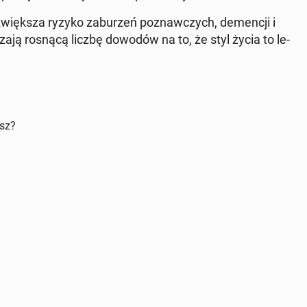
zwięk­sza ryzyko za­bu­rzeń po­znaw­czych, de­men­cji i
dza­ją rosnącą liczbę dowodów na to, że styl życia to le­
isz?