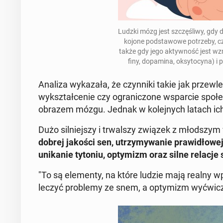
Ludzki mózg jest szczę­śli­wy, gdy 
ko­jo­ne pod­sta­wo­we po­trze­by, c
także gdy jego ak­tyw­ność jest wz
fi­ny, do­pa­mi­na, oksy­to­cy­na) 
Analiza wy­ka­za­ła, że czyn­ni­ki takie jak prze­wl
wy­kształ­ce­nie czy ogra­ni­czo­ne wspar­cie spo­ł
obrazem mózgu. Jednak w ko­lej­nych latach ich
Dużo sil­niej­szy i trwal­szy związek z młod­szym
dobrej jakości sen, utrzy­my­wa­nie pra­wi­dło­we
uni­ka­nie tytoniu, opty­mizm oraz silne relacje 
"To są ele­men­ty, na które ludzie mają realny w
le­czyć pro­ble­my ze snem, a opty­mizm wy­ćwi­cz