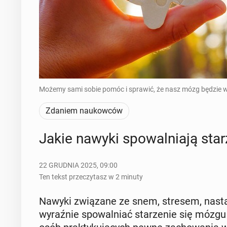
Możemy sami sobie pomóc i sprawić, że nasz mózg będzie w l
Zdaniem naukowców
Jakie nawyki spo­wal­nia­ją sta
22 GRUDNIA 2025, 09:00
Ten tekst przeczytasz w 2 minuty
Nawyki zwią­za­ne ze snem, stresem, na­sta­w
wy­raź­nie spo­wal­niać sta­rze­nie się mózgu - 