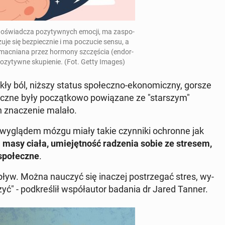
do­świad­cza po­zy­tyw­nych emocji, ma za­spo­
zuje się bez­piecz­nie i ma po­czu­cie sensu, a
mac­nia­na przez hormony szczę­ścia (en­dor­
i po­zy­tyw­ne sku­pie­nie. (Fot. Getty Images)
e­kły ból, niższy status spo­łecz­no-eko­no­micz­ny, gorsze
ecz­ne były po­cząt­ko­wo po­wią­za­ne ze "star­szym"
 zna­cze­nie malało.
 wy­glą­dem mózgu miały takie czyn­ni­ki ochron­ne jak
j masy ciała, umie­jęt­ność ra­dze­nia sobie ze stresem,
spo­łecz­ne
.
pływ. Można nauczyć się inaczej po­strze­gać stres, wy­
yć" - pod­kre­ślił współ­au­tor badania dr Jared Tanner.