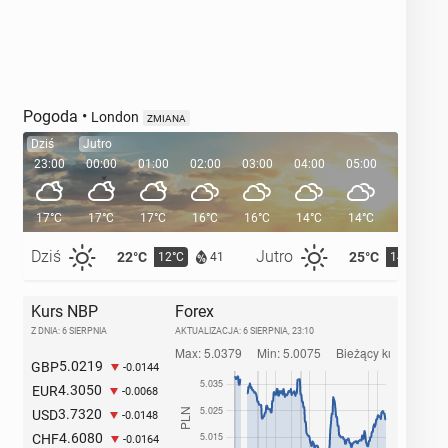
Pogoda
•
London
ZMIANA
Dziś
Jutro
23:00
00:00
01:00
02:00
03:00
04:00
05:00
05:33
17°C
17°C
17°C
16°C
16°C
14°C
14°C
Dziś
Jutro
22°C
25°C
12°C
14°C
41
Kurs NBP
Forex
Z DNIA: 6 SIERPNIA
AKTUALIZACJA:
6 SIERPNIA, 23:10
5.0219
GBP
-0.0144
4.3050
EUR
-0.0068
3.7320
USD
-0.0148
4.6080
CHF
-0.0164