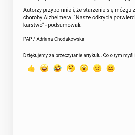
Autorzy przy­po­mnie­li, że sta­rze­nie się mózgu 
choroby Al­zhe­ime­ra. "Nasze od­kry­cia po­twier­
kar­stwo" - pod­su­mo­wa­li.
PAP / Adriana Chodakowska
Dziękujemy za przeczytanie artykułu. Co o tym myśl