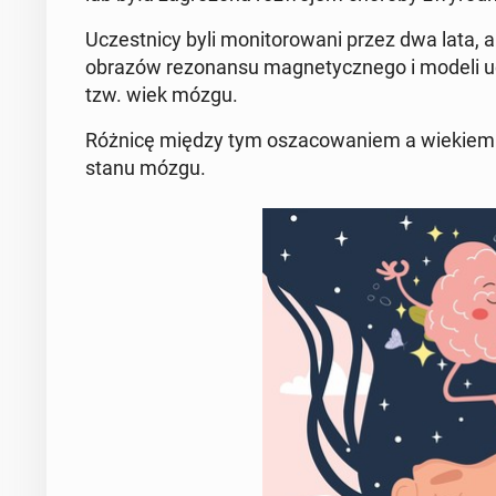
Uczest­ni­cy byli mo­ni­to­ro­wa­ni przez dwa lata
obrazów re­zo­nan­su ma­gne­tycz­ne­go i modeli u
tzw. wiek mózgu.
Różnicę między tym osza­co­wa­niem a wiekiem me­
stanu mózgu.