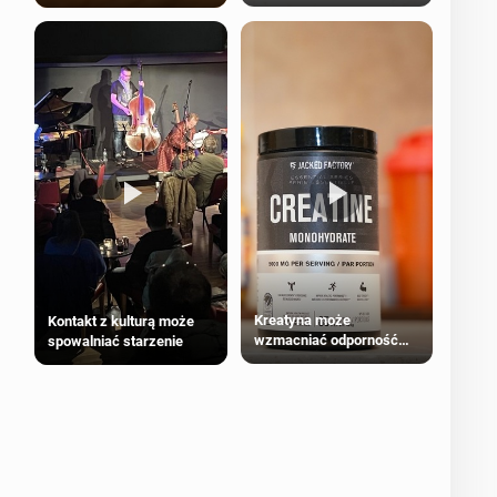
bezpieczne dla
większości dorosłych
Kreatyna może
Kontakt z kulturą może
wzmacniać odporność
spowalniać starzenie
przeciw nowotworom