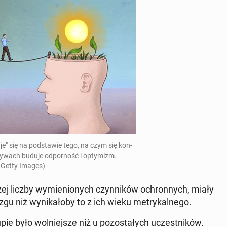
u­je" się na pod­sta­wie tego, na czym się kon­
zy­ty­wach buduje od­por­ność i opty­mizm.
 Getty Images)
szej liczby wy­mie­nio­nych czyn­ni­ków ochron­nych, miały
 niż wy­ni­ka­ło­by to z ich wieku me­try­kal­ne­go.
e było wol­niej­sze niż u po­zo­sta­łych uczest­ni­ków.