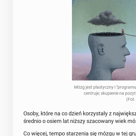
Mózg jest pla­stycz­ny i "pro­gra­m
cen­tru­je; sku­pie­nie na po­
(Fot.
Osoby, które na co dzień ko­rzy­sta­ły z naj­więk­
średnio o osiem lat niższy sza­co­wa­ny wiek mózgu
Co więcej, tempo sta­rze­nia się mózgu w tej grupi