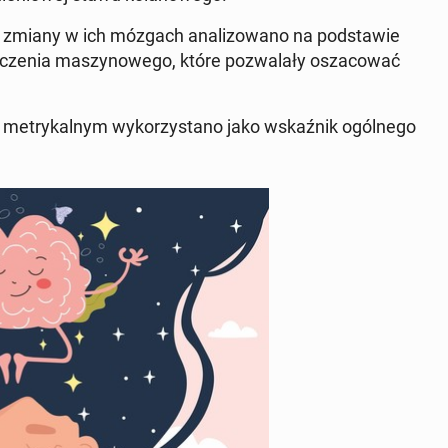
, a zmiany w ich mózgach ana­li­zo­wa­no na pod­sta­wie
czenia ma­szy­no­we­go, które po­zwa­la­ły osza­co­wać
try­kal­nym wy­ko­rzy­sta­no jako wskaź­nik ogól­ne­go