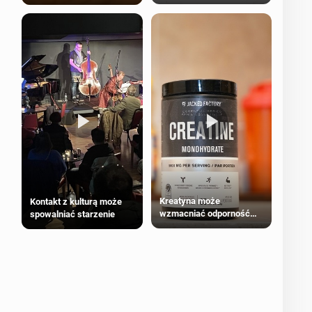
bezpieczne dla
większości dorosłych
Kreatyna może
Kontakt z kulturą może
wzmacniać odporność
spowalniać starzenie
przeciw nowotworom