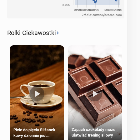
Źródło: currencybeacon.com
›
Rolki Ciekawostki
Zapach czekolady może
Picie do pięciu filiżanek
ułatwiać trening siłowy
kawy dziennie jest