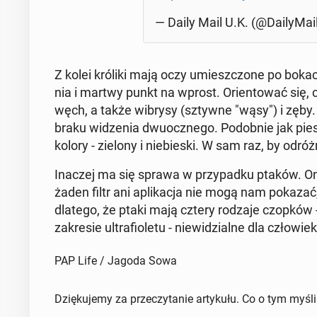
— Daily Mail U.K. (@Da­ily­Ma­
Z kolei króliki mają oczy umiesz­czo­ne po bokac
nia i martwy punkt na wprost. Orien­to­wać się
węch, a także wibrysy (sztywne "wąsy") i zęby. 
braku wi­dze­nia dwu­ocz­ne­go. Po­dob­nie jak p
kolory - zielony i nie­bie­ski. W sam raz, by od­róż­
Inaczej ma się sprawa w przy­pad­ku ptaków. One
żaden filtr ani apli­ka­cja nie mogą nam pokazać,
dlatego, że ptaki mają cztery rodzaje czopków - 
za­kre­sie ul­tra­fio­le­tu - nie­wi­dzial­ne dla czło­wie­
PAP Life / Jagoda Sowa
Dziękujemy za przeczytanie artykułu. Co o tym myśl