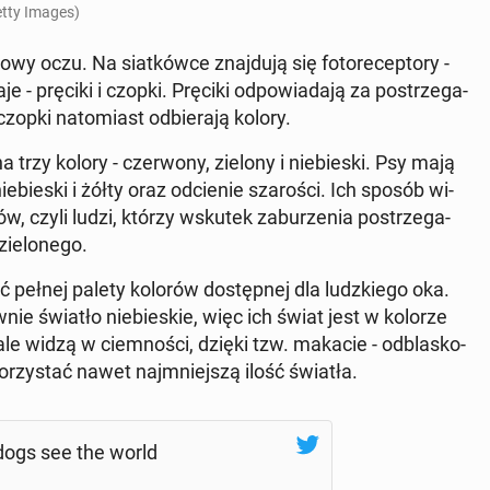
tty Images)
wy oczu. Na siat­ków­ce znaj­du­ją się fo­to­re­cep­to­ry -
 - pręciki i czopki. Pręciki od­po­wia­da­ją za po­strze­ga­
zopki na­to­miast od­bie­ra­ją kolory.
rzy kolory - czer­wo­ny, zielony i nie­bie­ski. Psy mają
ie­ski i żółty oraz od­cie­nie sza­ro­ści. Ich sposób wi­
ów, czyli ludzi, którzy wskutek za­bu­rze­nia po­strze­ga­
ie­lo­ne­go.
yć pełnej palety kolorów do­stęp­nej dla ludz­kie­go oka.
ie światło nie­bie­skie, więc ich świat jest w kolorze
­na­le widzą w ciem­no­ści, dzięki tzw. makacie - od­bla­sko­
­rzy­stać nawet naj­mniej­szą ilość światła.
w dogs see the world