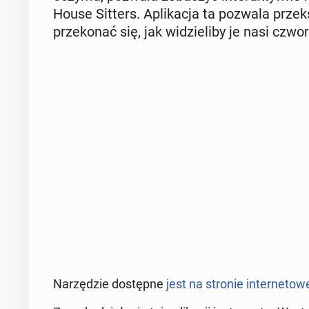
House Sitters. Apli­ka­cja ta pozwala prze­
prze­ko­nać się, jak wi­dzie­li­by je nasi czwo­ro
Na­rzę­dzie do­stęp­ne
jest na stronie in­ter­ne­to­we