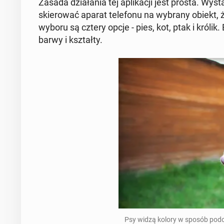
Zasada dzia­ła­nia tej apli­ka­cji jest prosta. Wy­
skie­ro­wać aparat te­le­fo­nu na wybrany obiekt, 
wyboru są cztery opcje - pies, kot, ptak i królik. 
barwy i kształ­ty.
Psy widzą kolory w sposób podobny,