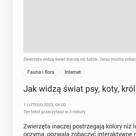
Zwierzęta widzą świat inaczej niż ludzie. Teraz można zobac
Fauna i flora
Internet
Jak widzą świat psy, koty, króli
1 LUTEGO 2023, 06:00
Ten tekst przeczytasz w 3 minuty
Zwie­rzę­ta inaczej po­strze­ga­ją kolory niż 
oczyma, pozwala zo­ba­czyć in­te­rak­tyw­ne 