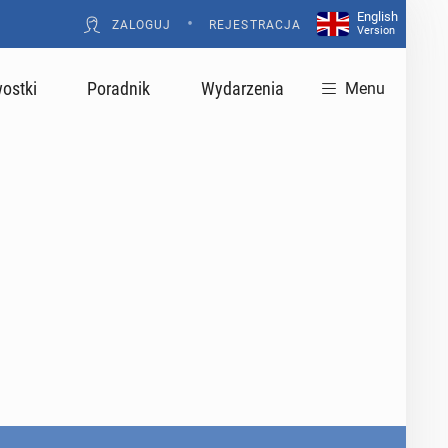
English
•
ZALOGUJ
REJESTRACJA
Version
ostki
Poradnik
Wydarzenia
Menu