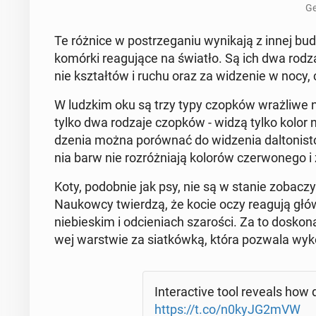
Ge
Te różnice w po­strze­ga­niu wy­ni­ka­ją z innej budo
komórki re­agu­ją­ce na światło. Są ich dwa rodzaje
nie kształ­tów i ruchu oraz za wi­dze­nie w nocy, c
W ludzkim oku są trzy typy czopków wraż­li­we na t
tylko dwa rodzaje czopków - widzą tylko kolor nie­b
dze­nia można po­rów­nać do wi­dze­nia dal­to­ni­st
nia barw nie roz­róż­nia­ją kolorów czer­wo­ne­go i z
Koty, po­dob­nie jak psy, nie są w stanie zo­ba­cz
Na­ukow­cy twier­dzą, że kocie oczy reagują główn
nie­bie­skim i od­cie­niach sza­ro­ści. Za to do­sko
wej war­stwie za siat­ków­ką, która pozwala wy­ko
In­te­rac­ti­ve tool reveals ho
https://t.co/n0kyJG2mVW