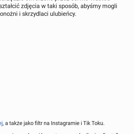
kształ­cić zdjęcia w taki sposób, abyśmy mogli
­noż­ni i skrzy­dla­ci ulu­bień­cy.
j,
a także jako filtr na In­sta­gra­mie i Tik Toku.