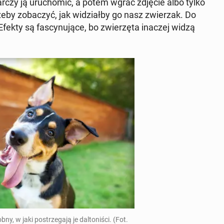
star­czy ją uru­cho­mić, a potem wgrać zdjęcie albo tylko
żeby zo­ba­czyć, jak wi­dział­by go nasz zwie­rzak. Do
Efekty są fa­scy­nu­ją­ce, bo zwie­rzę­ta inaczej widzą
 w jaki po­strze­ga­ją je dal­to­ni­ści. (Fot.