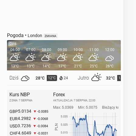
Pogoda
•
London
ZMIANA
Dziś
06:00
07:00
08:00
09:00
10:00
11:00
12:00
13:00
13°C
13°C
14°C
17°C
21°C
25°C
26°C
26°C
Dziś
Jutro
28°C
32°C
12°C
14°C
24
Kurs NBP
Forex
Z DNIA: 7 SIERPNIA
AKTUALIZACJA:
7 SIERPNIA, 22:00
5.0134
GBP
-0.0085
4.2982
EUR
-0.0068
3.7236
USD
-0.0084
4.6049
CHF
-0.0031