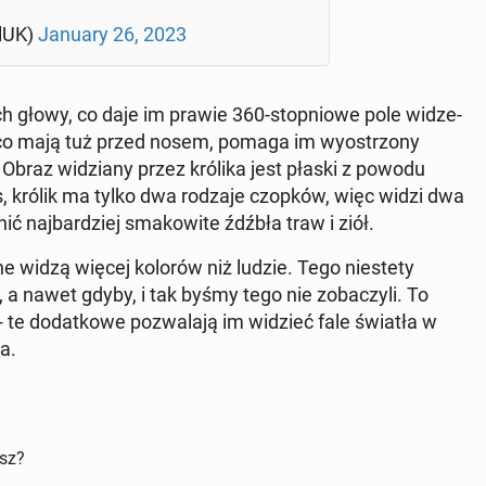
ilUK)
January 26, 2023
h głowy, co daje im prawie 360-stop­nio­we pole wi­dze­
, co mają tuż przed nosem, pomaga im wy­ostrzo­ny
Obraz wi­dzia­ny przez królika jest płaski z powodu
ies, królik ma tylko dwa rodzaje czopków, więc widzi dwa
nić naj­bar­dziej sma­ko­wi­te źdźbła traw i ziół.
 widzą więcej kolorów niż ludzie. Tego nie­ste­ty
 a nawet gdyby, i tak byśmy tego nie zo­ba­czy­li. To
te do­dat­ko­we po­zwa­la­ją im widzieć fale światła w
ka.
isz?