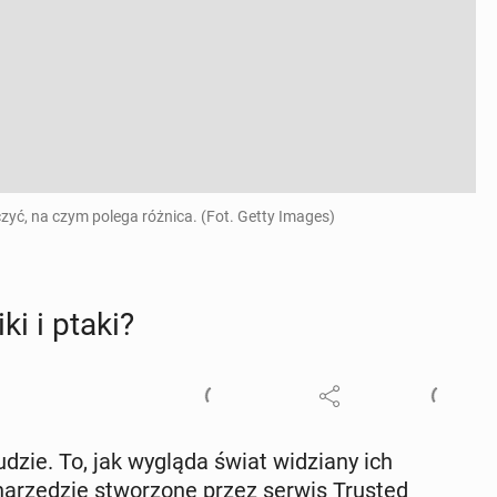
zyć, na czym polega różnica. (Fot. Getty Images)
ki i ptaki?
ludzie. To, jak wygląda świat wi­dzia­ny ich
na­rzę­dzie stwo­rzo­ne przez serwis Trusted