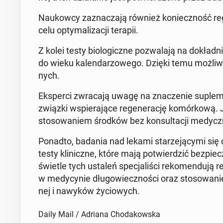
Na­ukow­cy za­zna­cza­ją również ko­niecz­ność re­g
celu opty­ma­li­za­cji terapii.
Z kolei testy bio­lo­gicz­ne po­zwa­la­ją na do­kład­n
do wieku ka­len­da­rzo­we­go. Dzięki temu możliwe je
nych.
Eks­per­ci zwra­ca­ją uwagę na zna­cze­nie su­ple­me
związki wspie­ra­ją­ce re­ge­ne­ra­cję ko­mór­ko­wą. 
sto­so­wa­niem środków bez kon­sul­ta­cji me­dycz­
Ponadto, badania nad lekami sta­rze­ją­cy­mi się
testy kli­nicz­ne, które mają po­twier­dzić bez­pie
świetle tych ustaleń spe­cja­li­ści re­ko­men­du­ją re­gu
w me­dy­cy­nie dłu­go­wiecz­no­ści oraz sto­so­wa­ni
nej i nawyków ży­cio­wych.
Daily Mail / Adriana Chodakowska