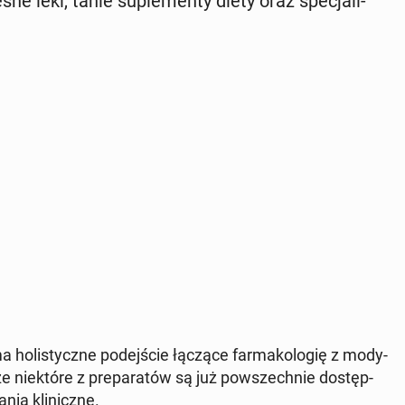
sne leki, tanie su­ple­men­ty diety oraz spe­cja­li­
ma ho­li­stycz­ne po­dej­ście łączące far­ma­ko­lo­gię z mo­dy­
że nie­któ­re z pre­pa­ra­tów są już po­wszech­nie do­stęp­
nia kli­nicz­ne.