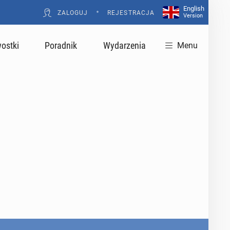
English
•
ZALOGUJ
REJESTRACJA
Version
ostki
Poradnik
Wydarzenia
Menu