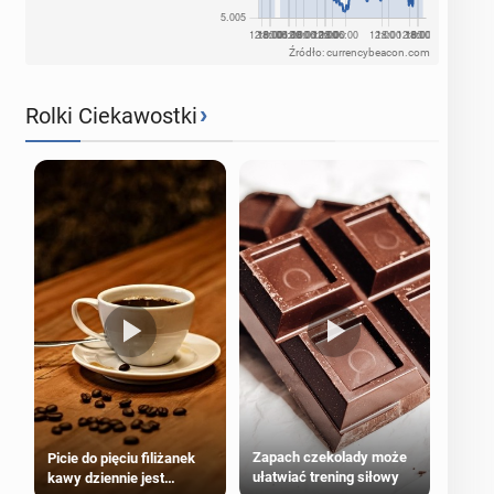
Źródło: currencybeacon.com
›
Rolki Ciekawostki
Zapach czekolady może
Picie do pięciu filiżanek
ułatwiać trening siłowy
kawy dziennie jest