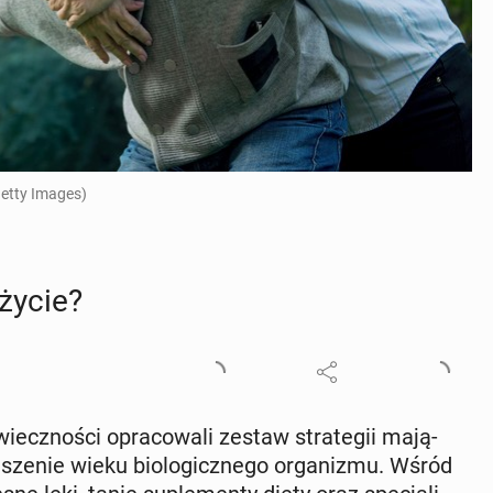
Getty Images)
 życie?
iecz­no­ści opra­co­wa­li zestaw stra­te­gii ma­ją­
sze­nie wieku bio­lo­gicz­ne­go or­ga­ni­zmu. Wśród