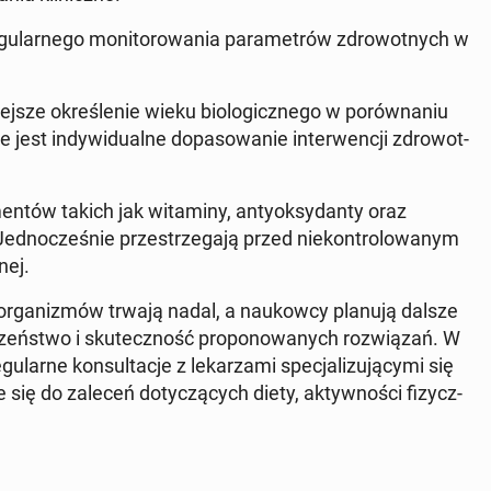
u­lar­ne­go mo­ni­to­ro­wa­nia pa­ra­me­trów zdro­wot­nych w
iej­sze okre­śle­nie wieku bio­lo­gicz­ne­go w po­rów­na­niu
st in­dy­wi­du­al­ne do­pa­so­wa­nie in­ter­wen­cji zdro­wot­
n­tów takich jak wi­ta­mi­ny, an­ty­ok­sy­dan­ty oraz
Jed­no­cze­śnie prze­strze­ga­ją przed nie­kon­tro­lo­wa­nym
nej.
 or­ga­ni­zmów trwają nadal, a na­ukow­cy planują dalsze
­czeń­stwo i sku­tecz­ność pro­po­no­wa­nych roz­wią­zań. W
­lar­ne kon­sul­ta­cje z le­ka­rza­mi spe­cja­li­zu­ją­cy­mi się
e się do zaleceń do­ty­czą­cych diety, ak­tyw­no­ści fi­zycz­