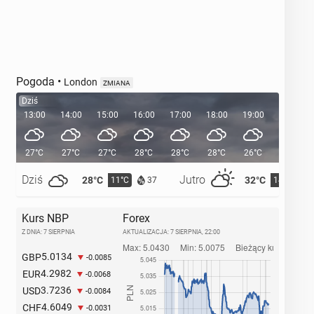
Pogoda
•
London
ZMIANA
Dziś
13:00
14:00
15:00
16:00
17:00
18:00
19:00
20:00
27°C
27°C
27°C
28°C
28°C
28°C
26°C
24°C
Dziś
Jutro
28°C
32°C
11°C
14°C
37
Kurs NBP
Forex
Z DNIA: 7 SIERPNIA
AKTUALIZACJA:
7 SIERPNIA, 22:00
5.0134
GBP
-0.0085
4.2982
EUR
-0.0068
3.7236
USD
-0.0084
4.6049
CHF
-0.0031