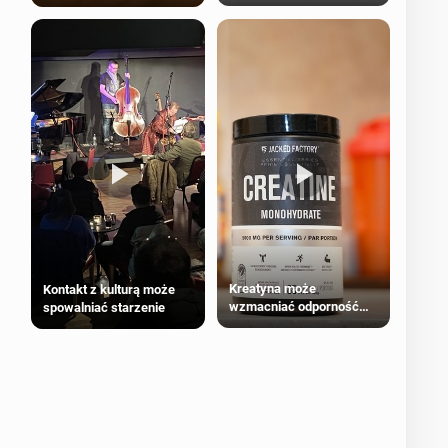
bezpieczne dla
większości dorosłych
Kreatyna może
Kontakt z kulturą może
wzmacniać odporność
spowalniać starzenie
przeciw nowotworom