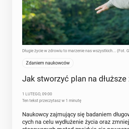
Długie życie w zdrowiu to marzenie nas wszystkich... (Fot. 
Zdaniem naukowców
Jak stwo­rzyć plan na dłuższe
1 LUTEGO, 09:00
Ten tekst przeczytasz w 1 minutę
Na­ukow­cy zaj­mu­ją­cy się ba­da­niem dłu­go­w
cych na celu wy­dłu­że­nie życia oraz zmniej­