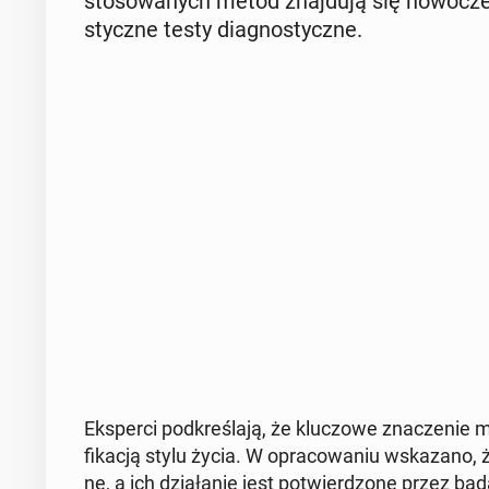
sto­so­wa­nych metod znaj­du­ją się no­wo­cze­
stycz­ne testy dia­gno­stycz­ne.
Eks­per­ci pod­kre­śla­ją, że klu­czo­we zna­cze­nie 
fi­ka­cją stylu życia. W opra­co­wa­niu wska­za­no, 
ne, a ich dzia­ła­nie jest po­twier­dzo­ne przez bada