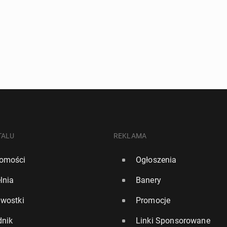
TALU
REKLAMA
omości
Ogłoszenia
lnia
Banery
awostki
Promocje
dnik
Linki Sponsorowane