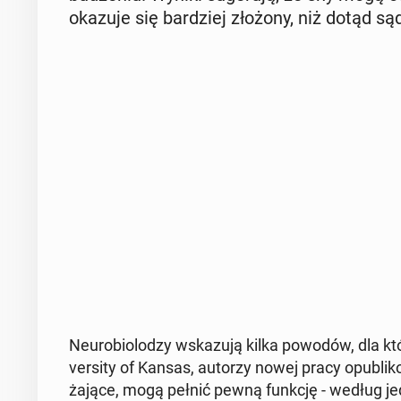
okazuje się bar­dziej złożony, niż dotąd są
Neu­ro­bio­lo­dzy wska­zu­ją kilka powodów, dla któ
ver­si­ty of Kansas, autorzy nowej pracy opu­bli­
ża­ją­ce, mogą pełnić pewną funkcję - według j