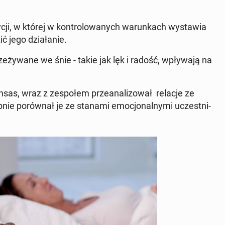
­cji, w której w kon­tro­lo­wa­nych wa­run­kach wy­sta­wia
ć jego dzia­ła­nie.
e­ży­wa­ne we śnie - takie jak lęk i radość, wpły­wa­ją na
ansas, w
raz z ze­spo­łem prze­ana­li­zo­wał relacje ze
ie po­rów­nał je ze stanami emo­cjo­nal­ny­mi uczest­ni­