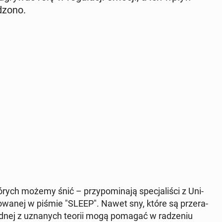
dzono.
rych możemy śnić – przy­po­mi­na­ją spe­cja­li­ści z Uni­
ko­wa­nej w piśmie "SLEEP". Nawet sny, które są prze­ra­
ednej z uzna­nych teorii mogą pomagać w ra­dze­niu