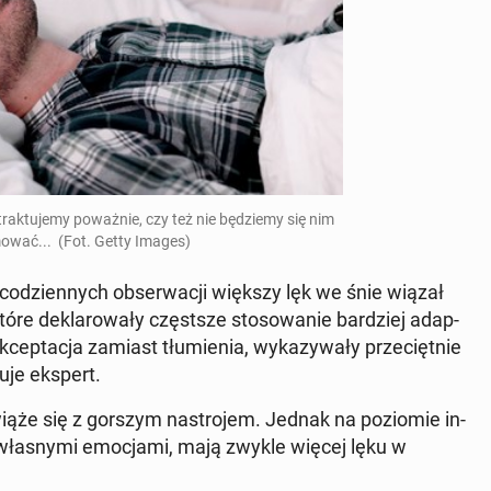
ak­tu­je­my po­waż­nie, czy też nie bę­dzie­my się nim
­mo­wać... (Fot. Getty Images)
co­dzien­nych ob­ser­wa­cji większy lęk we śnie wiązał
e de­kla­ro­wa­ły częst­sze sto­so­wa­nie bar­dziej ad­ap­
 ak­cep­ta­cja zamiast tłu­mie­nia, wy­ka­zy­wa­ły prze­cięt­nie
u­je ekspert.
wiąże się z gorszym na­stro­jem. Jednak na po­zio­mie in­
 wła­sny­mi emo­cja­mi, mają zwykle więcej lęku w