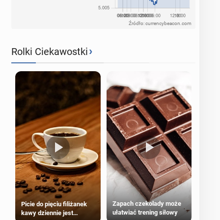
Źródło: currencybeacon.com
›
Rolki Ciekawostki
Zapach czekolady może
Picie do pięciu filiżanek
ułatwiać trening siłowy
kawy dziennie jest