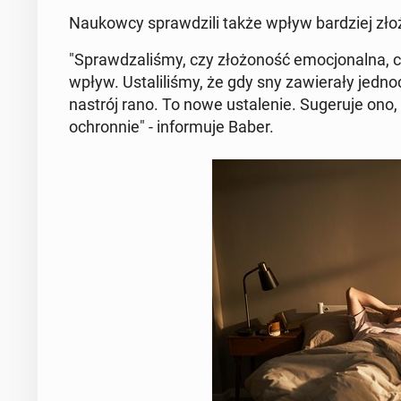
Na­ukow­cy spraw­dzi­li także wpływ bar­dziej zł
"Spraw­dza­li­śmy, czy zło­żo­ność emo­cjo­nal­na, 
wpływ. Usta­li­li­śmy, że gdy sny za­wie­ra­ły jed­no­
nastrój rano. To nowe usta­le­nie. Su­ge­ru­je on
ochron­nie" - in­for­mu­je Baber.