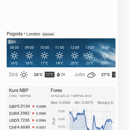
Pogoda
•
London
ZMIANA
Dziś
08:00
09:00
10:00
11:00
12:00
13:00
14:00
15:00
16°C
16°C
17°C
18°C
20°C
23°C
25°C
26°C
Dziś
Jutro
26°C
27°C
11°C
14°C
28
Kurs NBP
Forex
Z DNIA: 7 SIERPNIA
AKTUALIZACJA:
7 SIERPNIA, 08:30
5.0134
GBP
-0.0085
4.2982
EUR
-0.0068
3.7236
USD
-0.0084
4.6049
CHF
-0.0031