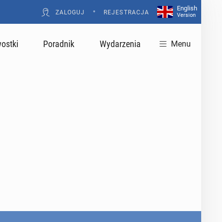
English
•
ZALOGUJ
REJESTRACJA
Version
ostki
Poradnik
Wydarzenia
Menu