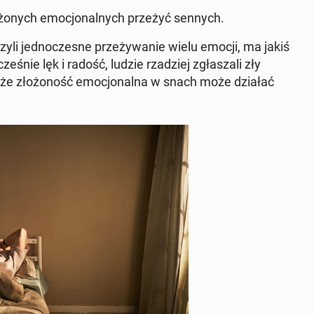
o­żo­nych emo­cjo­nal­nych przeżyć sennych.
czyli jed­no­cze­sne prze­ży­wa­nie wielu emocji, ma jakiś
cze­śnie lęk i radość, ludzie rza­dziej zgła­sza­li zły
o, że zło­żo­ność emo­cjo­nal­na w snach może działać