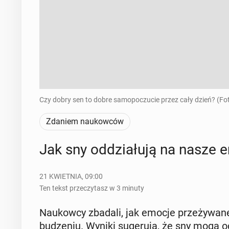
Czy dobry sen to dobre samopoczucie przez cały dzień? (Fo
Zdaniem naukowców
Jak sny od­dzia­łu­ją na nasze
21 KWIETNIA, 09:00
Ten tekst przeczytasz w 3 minuty
Na­ukow­cy zbadali, jak emocje prze­ży­wa­n
bu­dze­niu. Wyniki su­ge­ru­ją, że sny mogą od