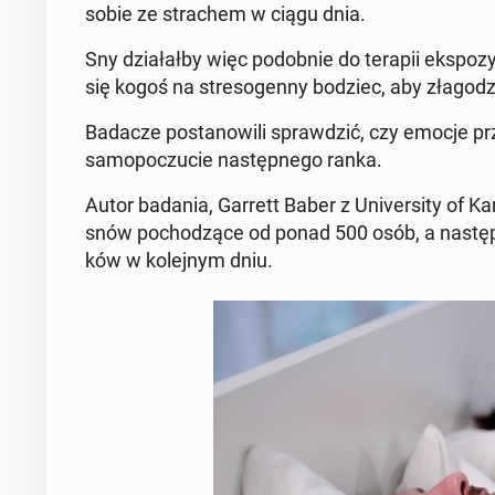
sobie ze stra­chem w ciągu dnia.
Sny dzia­łał­by więc po­dob­nie do terapii eks­po­zy
się kogoś na stre­so­gen­ny bodziec, aby zła­go­dzi
Badacze po­sta­no­wi­li spraw­dzić, czy emocje prz
sa­mo­po­czu­cie na­stęp­ne­go ranka.
Autor badania, Garrett Baber z Uni­ver­si­ty of K
snów po­cho­dzą­ce od ponad 500 osób, a na­stęp­n
ków w ko­lej­nym dniu.