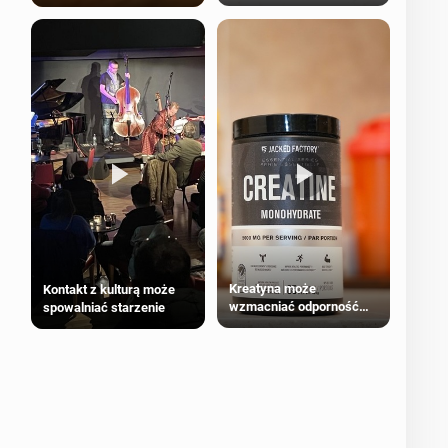
bezpieczne dla
większości dorosłych
Kreatyna może
Kontakt z kulturą może
wzmacniać odporność
spowalniać starzenie
przeciw nowotworom