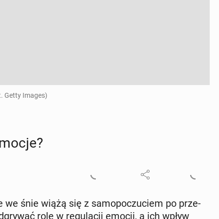
t. Getty Images)
 emocje?
e we śnie wiążą się z sa­mo­po­czu­ciem po prze­
­gry­wać rolę w re­gu­la­cji emocji, a ich wpływ