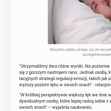
Wszyst­ko zależy od tego, czy zły sen po­tr
szcze­gól­nie przej
"Otrzy­ma­li­śmy dwa różne wyniki. Na po­zio­mie 
się z gorszym na­stro­jem rano. Jednak osoby, któr
ta­cyj­nych stra­te­gii re­gu­la­cji emocji, takich jak
wyższy poziom lęku w swoich snach" - re­la­cjo­n
"W krót­kiej per­spek­ty­wie większy lęk we śnie 
dy­wi­du­al­nym osoby, które lepiej radzą sobie z
swoich snach" – wy­ja­śnia na­uko­wiec.