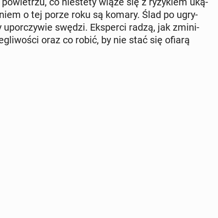
wie­trzu, co nie­ste­ty wiąże się z ry­zy­kiem uką­
e­niem o tej porze roku są komary. Ślad po ugry­
y upo­rczy­wie swędzi. Eks­per­ci radzą, jak zmi­ni­
e­gli­wo­ści oraz co robić, by nie stać się ofiarą