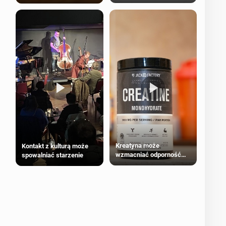
bezpieczne dla
większości dorosłych
Kreatyna może
Kontakt z kulturą może
wzmacniać odporność
spowalniać starzenie
przeciw nowotworom