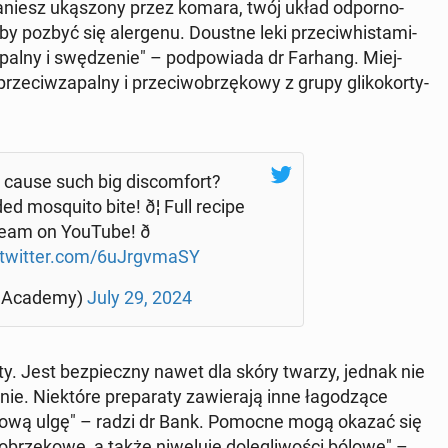
a­niesz uką­szo­ny przez komara, twój układ od­por­no­
by pozbyć się aler­ge­nu. Doustne leki prze­ciw­hi­sta­mi­
palny i swę­dze­nie" – pod­po­wia­da dr Farhang. Miej­
ze­ciw­za­pal­ny i prze­ciw­o­brzę­ko­wy z grupy gli­ko­kor­ty­
cause such big di­scom­fort?
 mo­squ­ito bite! ð¦ Full recipe
ream on YouTube! ð
.twitter.com/6uJr­gvma­SY
A­ca­de­my)
July 29, 2024
. Jest bez­piecz­ny nawet dla skóry twarzy, jednak nie
. Nie­któ­re pre­pa­ra­ty za­wie­ra­ją inne ła­go­dzą­ce
­dat­ko­wą ulgę" – radzi dr Bank. Pomocne mogą okazać się
brzę­ko­we, a także ni­we­lu­je do­le­gli­wo­ści bólowe" –