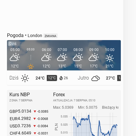
Pogoda
•
London
ZMIANA
Dziś
05:00
05:33
06:00
07:00
08:00
09:00
10:00
11:00
12°C
12°C
13°C
15°C
17°C
21°C
21°C
Dziś
Jutro
24°C
27°C
12°C
14°C
26
Kurs NBP
Forex
Z DNIA: 7 SIERPNIA
AKTUALIZACJA:
7 SIERPNIA, 05:10
5.0134
GBP
-0.0085
4.2982
EUR
-0.0068
3.7236
USD
-0.0084
4.6049
CHF
-0.0031