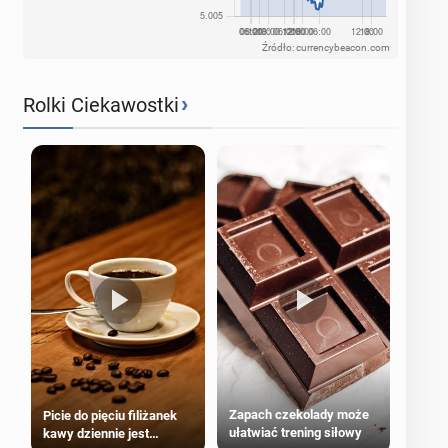
Źródło: currencybeacon.com
›
Rolki Ciekawostki
Zapach czekolady może
Picie do pięciu filiżanek
ułatwiać trening siłowy
kawy dziennie jest