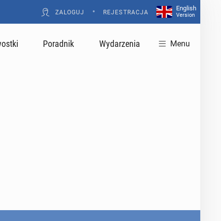
English
•
ZALOGUJ
REJESTRACJA
Version
ostki
Poradnik
Wydarzenia
Menu