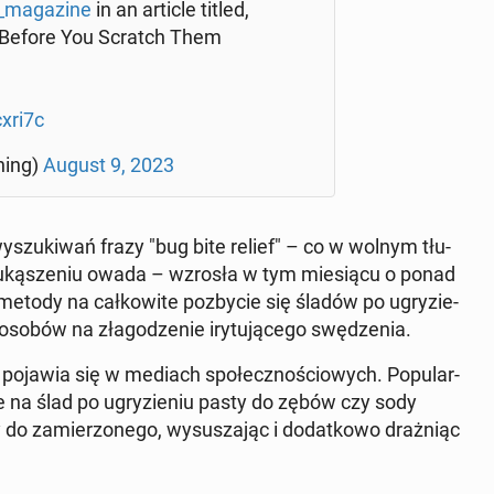
ma­ga­zi­ne
in an article titled,
s Before You Scratch Them
cxri7c
Thing)
August 9, 2023
 wy­szu­ki­wań frazy "bug bite relief" – co w wolnym tłu­
o uką­sze­niu owada – wzrosła w tym mie­sią­cu o ponad
metody na cał­ko­wi­te po­zby­cie się śladów po ugry­zie­
so­bów na zła­go­dze­nie iry­tu­ją­ce­go swę­dze­nia.
pojawia się w mediach spo­łecz­no­ścio­wych. Po­pu­lar­
ie na ślad po ugry­zie­niu pasty do zębów czy sody
 za­mie­rzo­ne­go, wy­su­sza­jąc i do­dat­ko­wo draż­niąc