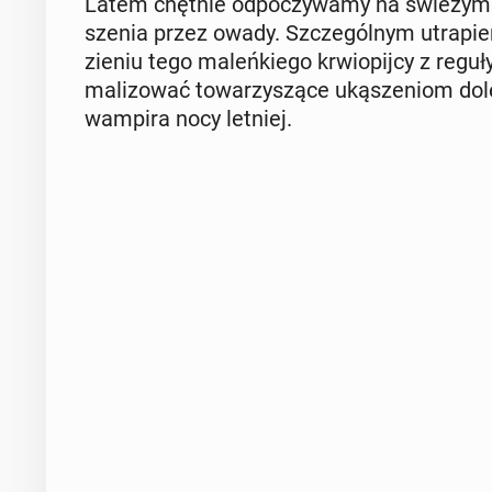
Latem chętnie od­po­czy­wa­my na świeżym po­
sze­nia przez owady. Szcze­gól­nym utra­pi
zie­niu tego ma­leń­kie­go krwio­pij­cy z reguł
ma­li­zo­wać to­wa­rzy­szą­ce uką­sze­niom do­l
wampira nocy letniej.