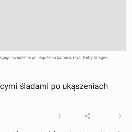
jącego swędzenia po ukąszeniu komara. (Fot. Getty Images)
­cy­mi śladami po uką­sze­niach