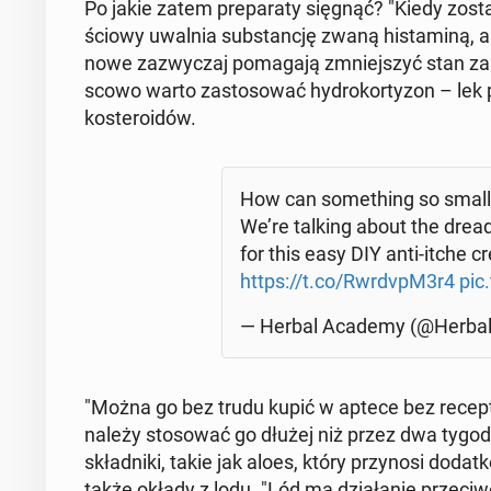
Po jakie zatem pre­pa­ra­ty sięgnąć? "Kiedy zo­st
ścio­wy uwalnia sub­stan­cję zwaną hi­sta­mi­ną, a
no­we za­zwy­czaj po­ma­ga­ją zmniej­szyć stan za
sco­wo warto za­sto­so­wać hy­dro­kor­ty­zon – lek pr
ko­ste­ro­idów.
How can so­me­thing so small 
We’re talking about the dreaded
for this easy DIY anti-itche c
https://t.co/RwrdvpM3r4
pic
— Herbal Academy (@Her­ba­l
"Można go bez trudu kupić w aptece bez recepty
należy sto­so­wać go dłużej niż przez dwa ty­go­dnie
skład­ni­ki, takie jak aloes, który przy­no­si do
także okłady z lodu. "Lód ma dzia­ła­nie prze­ciw­o­