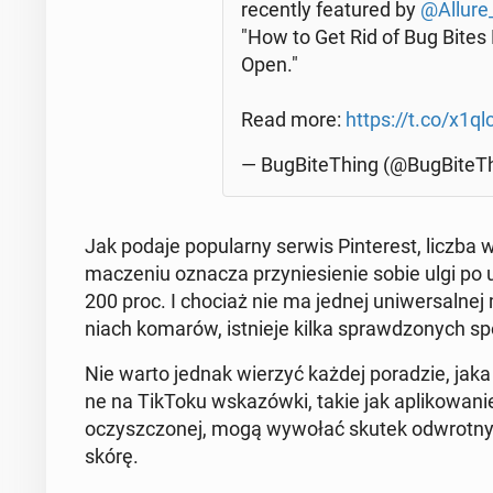
re­cen­tly fe­atu­red by
@Allure_
"How to Get Rid of Bug Bite
Open."
Read more:
https://t.co/x1ql
— Bug­Bi­te­Thing (@Bug­Bi­te­
Jak podaje po­pu­lar­ny serwis Pin­te­rest, liczba
ma­cze­niu oznacza przy­nie­sie­nie sobie ulgi p
200 proc. I chociaż nie ma jednej uni­wer­sal­nej 
niach komarów, ist­nie­je kilka spraw­dzo­nych spo­
Nie warto jednak wierzyć każdej po­ra­dzie, jaka 
ne na TikToku wska­zów­ki, takie jak apli­ko­wa­n
oczysz­czo­nej, mogą wywołać skutek od­wrot­ny do
skórę.