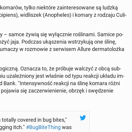
omarów, tylko nie­któ­re za­in­te­re­so­wa­ne są ludzką
iens), wi­dli­szek (Ano­phe­les) i komary z rodzaju Cu­li­
 – samce żywią się wy­łącz­nie ro­śli­na­mi. Samice po­
ożyć jaja. Podczas uką­sze­nia wstrzy­ku­ją one ślinę,
u­ma­czy w roz­mo­wie z ser­wi­sem Allure der­ma­to­loż­ka
­lo­gicz­ną. Oznacza to, że próbuje walczyć z obcą sub­
niu uza­leż­nio­ny jest właśnie od typu reakcji układu im­
avid Bank. "In­ten­syw­ność reakcji na ślinę komara różni
pojawia się za­czer­wie­nie­nie, obrzęk i swę­dze­nie
.
totally covered in bug bites,"
agging itch."
#Bug­Bi­te­Thing
was