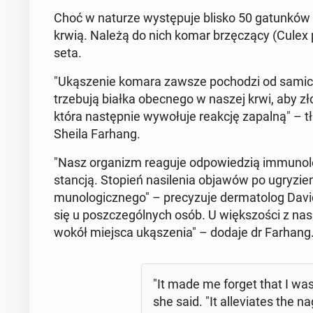
Choć w naturze wy­stę­pu­je blisko 50 ga­tun­ków k
krwią. Należą do nich komar brzę­czą­cy (Culex pip
se­ta.
"Uką­sze­nie komara zawsze po­cho­dzi od samicy
trze­bu­ją białka obec­ne­go w naszej krwi, aby zł
która na­stęp­nie wy­wo­łu­je reakcję zapalną" – tł
Sheila Farhang.
"Nasz or­ga­nizm reaguje od­po­wie­dzią im­mu­no
stan­cją. Stopień na­si­le­nia objawów po ugry­zie­
mu­no­lo­gicz­ne­go" – pre­cy­zu­je der­ma­to­log D
się u po­szcze­gól­nych osób. U więk­szo­ści z nas 
wokół miejsca uką­sze­nia" – dodaje dr Farhang
"It made me forget that I was 
she said. "It al­le­via­tes the n