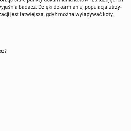
­ja­śnia badacz. Dzięki do­kar­mia­niu, po­pu­la­cja utrzy­
i­za­cji jest ła­twiej­sza, gdyż można wy­ła­py­wać koty,
isz?