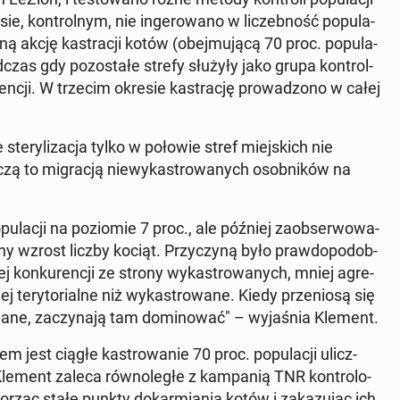
kon­tro­l­nym, nie in­ge­ro­wa­no w li­czeb­ność po­pu­la­
ną akcję ka­stra­cji kotów (obej­mu­ją­cą 70 proc. po­pu­la­
dczas gdy po­zo­sta­łe strefy służyły jako grupa kon­tro­l­
en­cji. W trzecim okresie ka­stra­cję pro­wa­dzo­no w całej
ste­ry­li­za­cja tylko w połowie stref miej­skich nie
czą to mi­gra­cją nie­wy­ka­stro­wa­nych osob­ni­ków na
­la­cji na po­zio­mie 7 proc., ale później za­ob­ser­wo­wa­
y wzrost liczby kociąt. Przy­czy­ną było praw­do­po­dob­
ej kon­ku­ren­cji ze strony wy­ka­stro­wa­nych, mniej agre­
te­ry­to­rial­ne niż wy­ka­stro­wa­ne. Kiedy prze­nio­są się
­wa­ne, za­czy­na­ją tam do­mi­no­wać" – wy­ja­śnia Klement.
jest ciągłe ka­stro­wa­nie 70 proc. po­pu­la­cji ulicz­
lement zaleca rów­no­le­głe z kam­pa­nią TNR kon­tro­lo­
ąc stałe punkty do­kar­mia­nia kotów i za­ka­zu­jąc ich