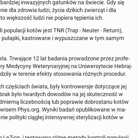
bar­dziej in­wa­zyj­nych ga­tun­ków na świecie. Gdy się
nie dla zdrowia ludzi, życia dzikich zwie­rząt i dla
 więk­szość ludzi nie popiera tę­pie­nia ich.
i po­pu­la­cji kotów jest TNR (Trap - Neuter - Return),
 pułapki, ka­stro­wa­ne i wy­pusz­cza­ne w tym samym
a. Trwa­ją­ce 12 lat badania pro­wa­dzo­ne przez pro­fe­
y Me­dy­cy­ny We­te­ry­na­ryj­nej na Uni­wer­sy­te­cie He­braj­
­dzi­ły w terenie efekty sto­so­wa­nia różnych pro­ce­dur.
zę­ściach świata, były kon­tro­wer­sje do­ty­czą­ce jej
ów i brak było twar­dych dowodów na jej sku­tecz­ność w
d­mier­ną li­czeb­no­ścią lub po­pra­wie do­bro­sta­nu kotów
er­wi­sem Phys.org. Wyniki badań opu­bli­ko­wa­ne w ma­
 po­li­ty­ki ciągłej in­ten­syw­nej ste­ry­li­za­cji kotów w
Zion, i te­sto­wa­no różne metody kon­tro­li po­pu­la­cji