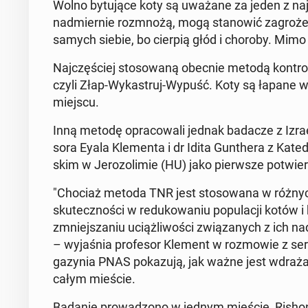
Wolno by­tu­ją­ce koty są uważane za jeden z naj­
nad­mier­nie roz­mno­żą, mogą sta­no­wić za­gro­że­
samych siebie, bo cierpią głód i choroby. Mimo to
Naj­czę­ściej sto­so­wa­ną obecnie metodą kon­tro­l
czyli Złap-Wy­ka­struj-Wypuść. Koty są łapane w
miejscu.
Inną metodę opra­co­wa­li jednak badacze z Izrael
so­ra Eyala Kle­men­ta i dr Idita Gun­the­ra z Katedr
skim w Je­ro­zo­li­mie (HU) jako pierw­sze po­twier
"Chociaż metoda TNR jest sto­so­wa­na w różnych c
sku­tecz­no­ści w re­du­ko­wa­niu po­pu­la­cji kot
zmniej­sza­niu uciąż­li­wo­ści zwią­za­nych z ich na
– wy­ja­śnia pro­fe­sor Klement w roz­mo­wie z s
ga­zy­nia PNAS po­ka­zu­ją, jak ważne jest wdra­ża­nie
całym mieście.
Badanie pro­wa­dzo­no w jednym mieście, Rishon Le