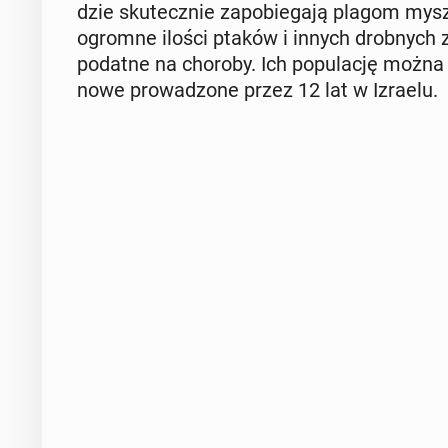
dzie sku­tecz­nie za­po­bie­ga­ją plagom myszy
ogromne ilości ptaków i innych drob­nych zw
podatne na choroby. Ich po­pu­la­cję można je
no­we pro­wa­dzo­ne przez 12 lat w Izraelu.