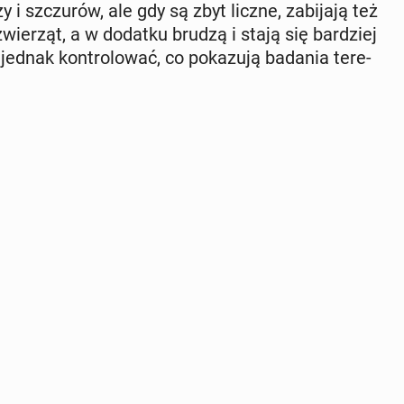
 i szczu­rów, ale gdy są zbyt liczne, za­bi­ja­ją też
ie­rząt, a w dodatku brudzą i stają się bar­dziej
dnak kon­tro­lo­wać, co po­ka­zu­ją badania te­re­