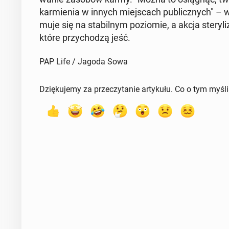
kar­mie­nia w innych miej­scach pu­blicz­nych" – wy
mu­je się na sta­bil­nym po­zio­mie, a akcja ste­ry­l
które przy­cho­dzą jeść.
PAP Life / Jagoda Sowa
Dziękujemy za przeczytanie artykułu. Co o tym myśl