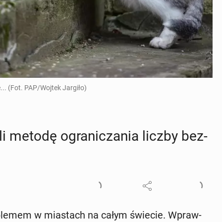
.. (Fot. PAP/Wojtek Jargiło)
­li metodę ogra­ni­cza­nia liczby bez­
o­ble­mem w mia­stach na całym świecie. Wpraw­