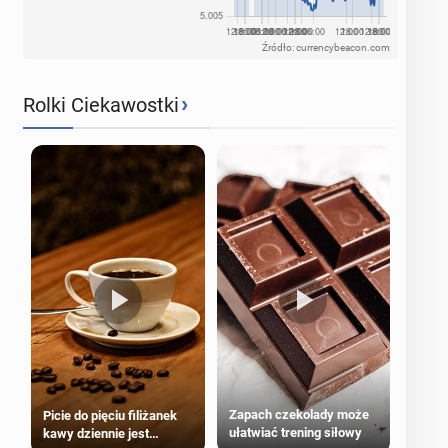
Źródło: currencybeacon.com
›
Rolki Ciekawostki
Zapach czekolady może
Picie do pięciu filiżanek
ułatwiać trening siłowy
kawy dziennie jest