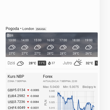
Pogoda
•
London
ZMIANA
Dziś
13:00
14:00
15:00
16:00
17:00
18:00
19:00
20:00
27°C
27°C
27°C
28°C
28°C
28°C
26°C
24°C
Dziś
Jutro
28°C
32°C
11°C
14°C
37
Kurs NBP
Forex
Z DNIA: 7 SIERPNIA
AKTUALIZACJA:
7 SIERPNIA, 22:00
5.0134
GBP
-0.0085
4.2982
EUR
-0.0068
3.7236
USD
-0.0084
4.6049
CHF
-0.0031