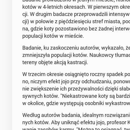
kotów w 4-letnich okre­sach. W pierw­szym okresie, 
cji. W drugim badacze prze­pro­wa­dzi­li in­ten­syw­
cji) w połowie z pięć­dzie­się­ciu stref miasta, po
na, gdzie koty po­zo­sta­wio­no bez żadnej in­ter­w
po­pu­la­cji kotów w mieście.
Badanie, ku za­sko­cze­niu autorów, wy­ka­za­ło, że 
zmniej­szy­ła po­pu­la­cji kotów. Na­ukow­cy tłu­ma­
tereny objęte akcją ka­stra­cji.
W trzecim okresie osią­gnię­to roczny spadek po­pu
no, niczym efekt jojo przy od­chu­dza­niu, ponown
nie zwięk­sze­nie ich prze­ży­wal­no­ści dzięki słab
syw­nych kotów. "Nie­ka­stro­wa­ne koty są bar­dziej 
w okolice, gdzie wy­stę­pu­ją osob­ni­ki wy­ka­stro
Według autorów badania, ide­al­nym roz­wią­za­niem 
nych kotów. Aby uniknąć efektu jojo, pro­fe­sor K
wa­nie zasobów karmy. "Można to osią­gnąć, tworz