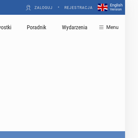
English
•
ZALOGUJ
REJESTRACJA
Version
ostki
Poradnik
Wydarzenia
Menu