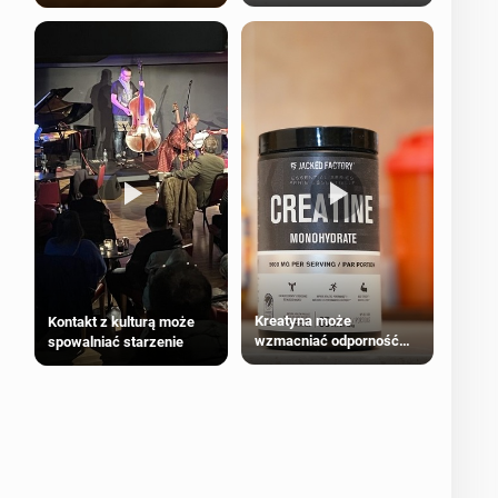
bezpieczne dla
większości dorosłych
Kreatyna może
Kontakt z kulturą może
wzmacniać odporność
spowalniać starzenie
przeciw nowotworom