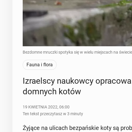
Bezdomne mruczki spotyka się w wielu miejscach na świecie.
Fauna i flora
Izra­el­scy na­ukow­cy opra­co­wa
dom­nych kotów
19 KWIETNIA 2022, 06:00
Ten tekst przeczytasz w 3 minuty
Żyjące na ulicach bez­pań­skie koty są pr