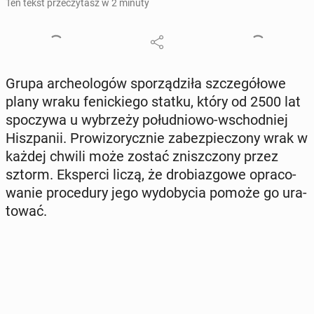
Ten tekst przeczytasz w 2 minuty
Grupa ar­che­olo­gów spo­rzą­dzi­ła szcze­gó­ło­we
plany wraku fe­nic­kie­go statku, który od 2500 lat
spo­czy­wa u wy­brze­ży po­łu­dnio­wo-wschod­niej
Hisz­pa­nii. Pro­wi­zo­rycz­nie za­bez­pie­czo­ny wrak w
każdej chwili może zostać znisz­czo­ny przez
sztorm. Eks­per­ci liczą, że dro­bia­zgo­we opra­co­
wa­nie pro­ce­du­ry jego wy­do­by­cia pomoże go ura­
to­wać.