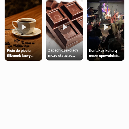
Zapach czekolady
Kontakt z kulturą
Picie do pięciu
może ułatwiać
może spowalniać
filiżanek kawy
trening siłowy
starzenie
dziennie jest
bezpieczne dla
większości
dorosłych