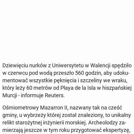
Dzie­wię­ciu nurków z Uni­wer­sy­te­tu w Wa­len­cji spę­dzi­ło
w czerwcu pod wodą prze­szło 560 godzin, aby udo­ku­
men­to­wać wszyst­kie pęk­nię­cia i szcze­li­ny we wraku,
który leży 60 metrów od Playa de la Isla w hisz­pań­skiej
Murcji - in­for­mu­je Reuters.
Ośmio­me­tro­wy Ma­zar­ron II, nazwany tak na cześć
gminy, u wy­brze­ży której został zna­le­zio­ny, to uni­kal­ny
relikt sta­ro­żyt­nej in­ży­nie­rii mor­skiej. Ar­che­olo­dzy za­
mie­rza­ją jeszcze w tym roku przy­go­to­wać eks­per­ty­zę,