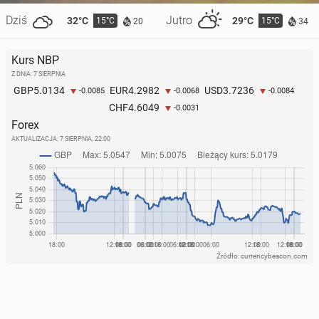
Dziś
Jutro
32°C
29°C
15°C
15°C
20
34
Kurs NBP
Z DNIA: 7 SIERPNIA
5.0134
4.2982
3.7236
GBP
EUR
USD
-0.0085
-0.0068
-0.0084
4.6049
CHF
-0.0031
Forex
AKTUALIZACJA:
7 SIERPNIA, 22:00
Źródło: currencybeacon.com