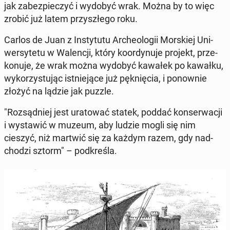
jak za­bez­pie­czyć i wydobyć wrak. Można by to więc
zrobić już latem przy­szłe­go roku.
Carlos de Juan z In­sty­tu­tu Ar­che­olo­gii Mor­skiej Uni­
wer­sy­te­tu w Wa­len­cji, który ko­or­dy­nu­je projekt, prze­
ko­nu­je, że wrak można wydobyć kawałek po kawałku,
wy­ko­rzy­stu­jąc ist­nie­ją­ce już pęk­nię­cia, i po­now­nie
złożyć na lądzie jak puzzle.
"Roz­sąd­niej jest ura­to­wać statek, poddać kon­ser­wa­cji
i wy­sta­wić w muzeum, aby ludzie mogli się nim
cieszyć, niż martwić się za każdym razem, gdy nad­
cho­dzi sztorm" – pod­kre­śla.