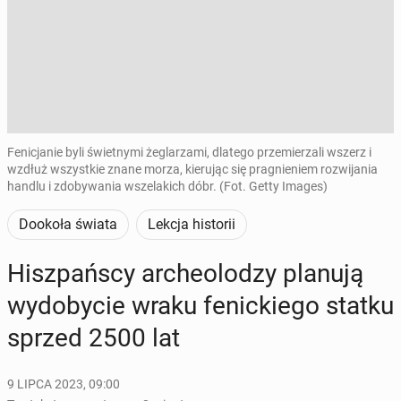
Fenicjanie byli świetnymi żeglarzami, dlatego przemierzali wszerz i
wzdłuż wszystkie znane morza, kierując się pragnieniem rozwijania
handlu i zdobywania wszelakich dóbr. (Fot. Getty Images)
Dookoła świata
Lekcja historii
Hisz­pań­scy ar­che­olo­dzy planują
wy­do­by­cie wraku fe­nic­kie­go statku
sprzed 2500 lat
9 LIPCA 2023, 09:00