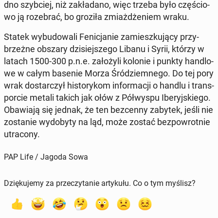
dno szyb­ciej, niż za­kła­da­no, więc trzeba było czę­ścio­
wo ją ro­ze­brać, bo groziła zmiaż­dże­niem wraku.
Statek wy­bu­do­wa­li Fe­ni­cja­nie za­miesz­ku­ją­cy przy­
brzeż­ne obszary dzi­siej­sze­go Libanu i Syrii, którzy w
latach 1500-300 p.n.e. za­ło­ży­li kolonie i punkty han­dlo­
we w całym basenie Morza Śród­ziem­ne­go. Do tej pory
wrak do­star­czył hi­sto­ry­kom in­for­ma­cji o handlu i trans­
por­cie metali takich jak ołów z Pół­wy­spu Ibe­ryj­skie­go.
Oba­wia­ją się jednak, że ten bez­cen­ny zabytek, jeśli nie
zo­sta­nie wy­do­by­ty na ląd, może zostać bez­pow­rot­nie
utra­co­ny.
PAP Life / Jagoda Sowa
Dziękujemy za przeczytanie artykułu. Co o tym myślisz?