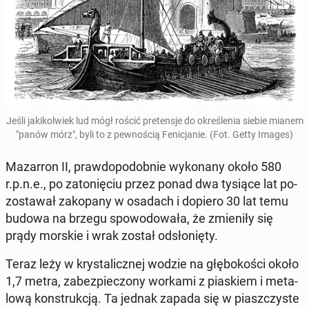
Jeśli ja­ki­kol­wiek lud mógł rościć pre­ten­sje do okre­śle­nia siebie mianem
"panów mórz", byli to z pew­no­ścią Fe­ni­cja­nie. (Fot. Getty Images)
Ma­zar­ron II, praw­do­po­dob­nie wy­ko­na­ny około 580
r.p.n.e., po za­to­nię­ciu przez ponad dwa tysiące lat po­
zo­sta­wał za­ko­pa­ny w osadach i dopiero 30 lat temu
budowa na brzegu spo­wo­do­wa­ła, że zmie­ni­ły się
prądy morskie i wrak został od­sło­nię­ty.
Teraz leży w kry­sta­licz­nej wodzie na głę­bo­ko­ści około
1,7 metra, za­bez­pie­czo­ny workami z pia­skiem i me­ta­
lo­wą kon­struk­cją. Ta jednak zapada się w piasz­czy­ste