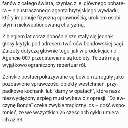
fanów z całego świata, czyniąc z jej głów­ne­go bo­ha­te­
ra – nie­ustra­szo­ne­go agenta bry­tyj­skie­go wywiadu,
który im­po­nu­je fi­zycz­ną spraw­no­ścią, urokiem oso­bi­
stym i nie­kwe­stio­no­wa­ną cha­ry­zmą.
Z biegiem lat coraz do­no­śniej­sze stały się jednak
głosy krytyki pod adresem twórców bon­dow­skiej sagi.
Zarzuty dotyczą głównie tego, jak w pro­duk­cjach o
Agencie 007 przed­sta­wia­ne są kobiety. Te zaś mają
wy­jąt­ko­wo ogra­ni­czo­ny re­per­tu­ar ról.
Żeńskie postaci po­ka­zy­wa­ne są bowiem z reguły jako
po­zba­wio­ne spraw­czo­ści obiekty wes­tchnień, przy­
pad­ko­we ko­chan­ki lub "damy w opałach", które nasz
nie­zwy­cię­żo­ny szpieg musi wybawić z opresji. "Dziew­
czy­nę Bonda" czeka zwykle tra­gicz­ny los – dość wspo­
mnieć, że we wszyst­kich 26 czę­ściach cyklu umiera
ich aż 33.