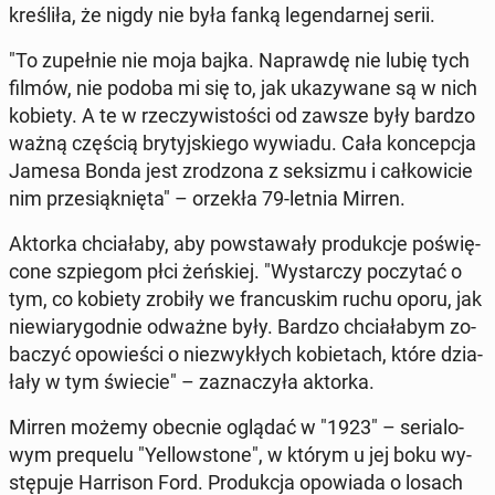
kre­śli­ła, że nigdy nie była fanką le­gen­dar­nej serii.
"To zu­peł­nie nie moja bajka. Na­praw­dę nie lubię tych
filmów, nie podoba mi się to, jak uka­zy­wa­ne są w nich
kobiety. A te w rze­czy­wi­sto­ści od zawsze były bardzo
ważną częścią bry­tyj­skie­go wywiadu. Cała kon­cep­cja
Jamesa Bonda jest zro­dzo­na z sek­si­zmu i cał­ko­wi­cie
nim prze­siąk­nię­ta" – orzekła 79-letnia Mirren.
Aktorka chcia­ła­by, aby po­wsta­wa­ły pro­duk­cje po­świę­
co­ne szpie­gom płci żeń­skiej. "Wy­star­czy po­czy­tać o
tym, co kobiety zrobiły we fran­cu­skim ruchu oporu, jak
nie­wia­ry­god­nie odważne były. Bardzo chcia­ła­bym zo­
ba­czyć opo­wie­ści o nie­zwy­kłych ko­bie­tach, które dzia­
ła­ły w tym świecie" – za­zna­czy­ła aktorka.
Mirren możemy obecnie oglądać w "1923" – se­ria­lo­
wym pre­qu­elu "Yel­low­sto­ne", w którym u jej boku wy­
stę­pu­je Har­ri­son Ford. Pro­duk­cja opo­wia­da o losach