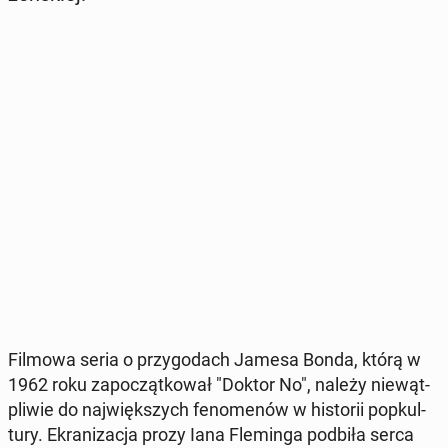
Filmowa seria o przy­go­dach Jamesa Bonda, którą w
1962 roku za­po­cząt­ko­wał "Doktor No", należy nie­wąt­
pli­wie do naj­więk­szych fe­no­me­nów w hi­sto­rii po­pkul­
tu­ry. Ekra­ni­za­cja prozy Iana Fle­min­ga podbiła serca