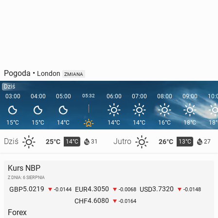
Pogoda
•
London
ZMIANA
Dziś
03:00
04:00
05:00
05:32
06:00
07:00
08:00
09:00
10:
15°C
15°C
14°C
14°C
14°C
16°C
18°C
18
Dziś
Jutro
25°C
26°C
14°C
13°C
31
27
Kurs NBP
Z DNIA: 6 SIERPNIA
5.0219
4.3050
3.7320
GBP
EUR
USD
-0.0144
-0.0068
-0.0148
4.6080
CHF
-0.0164
Forex