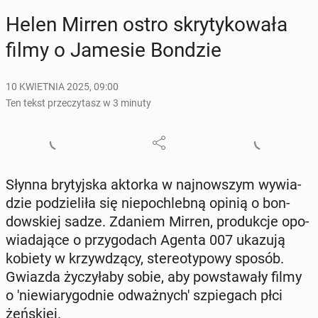
Helen Mirren ostro skry­ty­ko­wa­ła
filmy o Jamesie Bondzie
10 KWIETNIA 2025, 09:00
Ten tekst przeczytasz w 3 minuty
Słynna bry­tyj­ska aktorka w naj­now­szym wy­wia­
dzie po­dzie­li­ła się nie­po­chleb­ną opinią o bon­
dow­skiej sadze. Zdaniem Mirren, pro­duk­cje opo­
wia­da­ją­ce o przy­go­dach Agenta 007 ukazują
kobiety w krzyw­dzą­cy, ste­reo­ty­po­wy sposób.
Gwiazda ży­czy­ła­by sobie, aby po­wsta­wa­ły filmy
o 'nie­wia­ry­god­nie od­waż­ny­ch' szpie­gach płci
żeń­skiej.