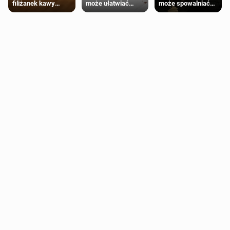
może ułatwiać
może spowalniać
filiżanek kawy
trening siłowy
starzenie
dziennie jest
bezpieczne dla
większości
dorosłych