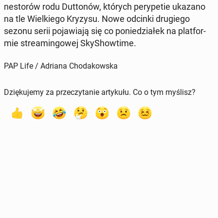
ne­sto­rów rodu Dut­to­nów, których pe­ry­pe­tie ukazano
na tle Wiel­kie­go Kryzysu. Nowe odcinki dru­gie­go
sezonu serii po­ja­wia­ją się co po­nie­dzia­łek na plat­for­
mie stre­amin­go­wej Sky­Show­ti­me.
PAP Life / Adriana Chodakowska
Dziękujemy za przeczytanie artykułu. Co o tym myślisz?