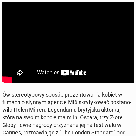
Ów ste­reo­ty­po­wy sposób pre­zen­to­wa­nia kobiet w
filmach o słynnym agencie MI6 skry­ty­ko­wać po­sta­no­
wi­ła Helen Mirren. Le­gen­dar­na bry­tyj­ska aktorka,
która na swoim koncie ma m.in. Oscara, trzy Złote
Globy i dwie nagrody przy­zna­ne jej na fe­sti­wa­lu w
Cannes, roz­ma­wia­jąc z "The London Stan­dard" pod­