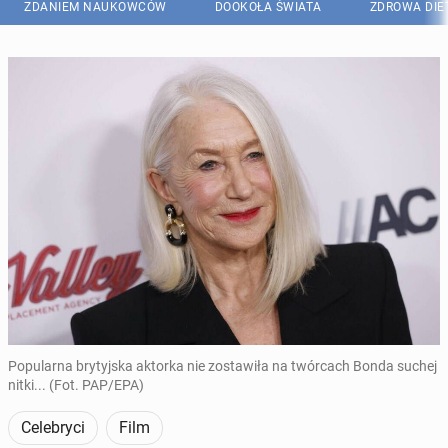
ZDANIEM NAUKOWCÓW
DOOKOŁA ŚWIATA
ZDROWA DIE
Popularna brytyjska aktorka nie zostawiła na twórcach Bonda suchej
nitki... (Fot. PAP/EPA)
Celebryci
Film