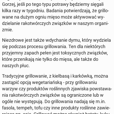
Gorzej, jeśli po tego typu potrawy bę­dzie­my sięgali
kilka razy w ty­go­dniu. Badania po­twier­dza­ją, że gril­lo­
wa­ne na dużym ogniu mięso może ak­ty­wo­wać wy­
dzie­la­nie ra­ko­twór­czych związ­ków w naszym or­ga­ni­
zmie.
Nie­zdro­we jest także wdy­cha­nie dymu, który wy­dzie­la
się podczas procesu gril­lo­wa­nia. Ten dla nie­któ­rych
przy­jem­ny zapach pełen jest tok­sycz­nych związ­ków,
które prze­ni­ka­ją nie tylko do mięsa, ale także do
naszych płuc.
Tra­dy­cyj­ne gril­lo­wa­nie, z kieł­ba­są i kar­ków­ką, można
za­stą­pić opcją we­ge­ta­riań­ską - przy gril­lo­wa­niu
warzyw czy pro­duk­tów ro­ślin­nych zja­wi­ska po­wsta­wa­
nia ra­ko­twór­czych związ­ków są ogra­ni­czo­ne lub w
ogóle nie wy­stę­pu­ją. Do gril­lo­wa­nia nadają się m.in.
fasola, tempeh, tofu czy inne pro­duk­ty ro­ślin­ne za­wie­