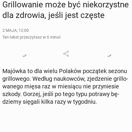
Gril­lo­wa­nie może być nie­ko­rzyst­ne
dla zdrowia, jeśli jest częste
2 MAJA, 12:00
Ten tekst przeczytasz w 6 minut
Majówka to dla wielu Polaków po­czą­tek sezonu
gril­lo­we­go. Według na­ukow­ców, zje­dze­nie gril­lo­
wa­ne­go mięsa raz w mie­sią­cu nie przy­nie­sie
szkody. Gorzej, jeśli po tego typu potrawy bę­
dzie­my sięgali kilka razy w ty­go­dniu.