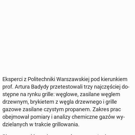
Eks­per­ci z Po­li­tech­ni­ki War­szaw­skiej pod kie­run­kiem
prof. Artura Badydy prze­te­sto­wa­li trzy naj­czę­ściej do­
stęp­ne na rynku grille: węglowe, za­si­la­ne węglem
drzew­nym, bry­kie­tem z węgla drzew­ne­go i grille
gazowe za­si­la­ne czystym pro­pa­nem. Zakres prac
obej­mo­wał pomiary i analizy che­micz­ne gazów wy­
dzie­la­nych w trakcie gril­lo­wa­nia.