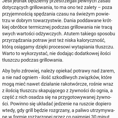
Jeśli jednak bę­dzie­my prze­strze­ga­li pewnych zasad
do­ty­czą­cych gril­lo­wa­nia, to ma ono też zalety – poza
przy­jem­no­ścią spę­dza­nia czasu na świeżym po­wie­
trzu w dobrym to­wa­rzy­stwie. Dania pod­da­wa­ne krót­
kiej obróbce ter­micz­nej podczas gril­lo­wa­nia nie tracą
swych war­to­ści od­żyw­czych. Atutem takiego sposobu
przy­rzą­dza­nia potraw jest też niska ka­lo­rycz­ność,
którą osią­ga­my dzięki pro­ce­so­wi wy­ta­pia­nia tłusz­czu.
Warto to wy­ko­rzy­stać, nie dodając do­dat­ko­wej ilości
tłusz­czu podczas gril­lo­wa­nia.
Aby było zdro­wiej, należy opiekać potrawy nad żarem,
a nie nad ogniem - ilość szko­dli­wych związ­ków, które
mogą mieć nawet dzia­ła­nie ra­ko­twór­cze, rośnie wraz
z ilością tłusz­czu ska­pu­ją­ce­go z żyw­no­ści do ognia, a
część z nich osadza się na przy­go­to­wy­wa­nej żyw­no­
ści. Powinno się układać je­dze­nie na ruszcie dopiero
wtedy, gdy grill będzie roz­grza­ny, a paliwo utrzy­my­wa­
ne w formie roz­ża­rzo­nej przez co naj­mniej 30 minut.