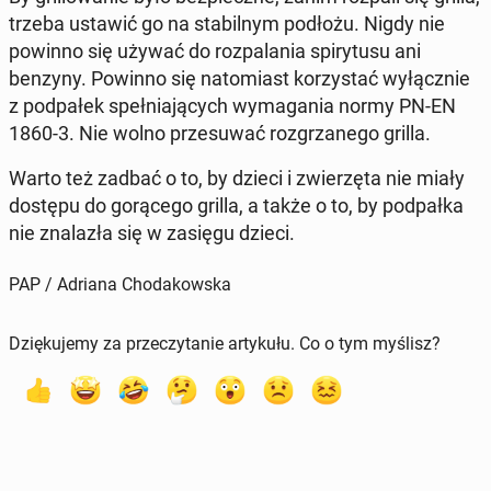
trzeba ustawić go na sta­bil­nym podłożu. Nigdy nie
powinno się używać do roz­pa­la­nia spi­ry­tu­su ani
benzyny. Powinno się na­to­miast ko­rzy­stać wy­łącz­nie
z pod­pa­łek speł­nia­ją­cych wy­ma­ga­nia normy PN-EN
1860-3. Nie wolno prze­su­wać roz­grza­ne­go grilla.
Warto też zadbać o to, by dzieci i zwie­rzę­ta nie miały
dostępu do go­rą­ce­go grilla, a także o to, by pod­pał­ka
nie zna­la­zła się w zasięgu dzieci.
PAP / Adriana Chodakowska
Dziękujemy za przeczytanie artykułu. Co o tym myślisz?