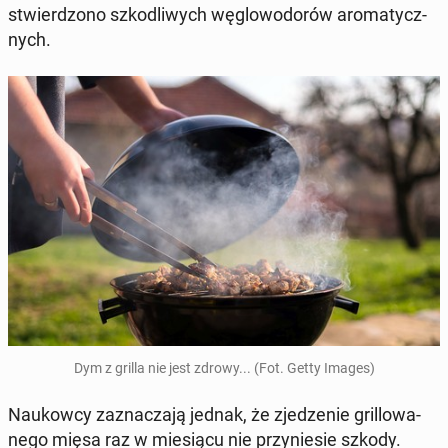
stwier­dzo­no szko­dli­wych wę­glo­wo­do­rów aro­ma­tycz­
nych.
Dym z grilla nie jest zdrowy... (Fot. Getty Images)
Na­ukow­cy za­zna­cza­ją jednak, że zje­dze­nie gril­lo­wa­
ne­go mięsa raz w mie­sią­cu nie przy­nie­sie szkody.