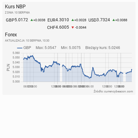
Kurs NBP
Z DNIA: 10 SIERPNIA
5.0172
4.3010
3.7324
GBP
EUR
USD
+0.0038
+0.0028
+0.0088
4.6005
CHF
-0.0044
Forex
AKTUALIZACJA:
10 SIERPNIA, 10:30
Źródło: currencybeacon.com