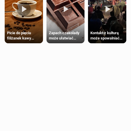
Zapach czekolady
Kontakt z kulturą
Picie do pięciu
może ułatwiać
może spowalniać
filiżanek kawy
trening siłowy
starzenie
dziennie jest
bezpieczne dla
większości
dorosłych