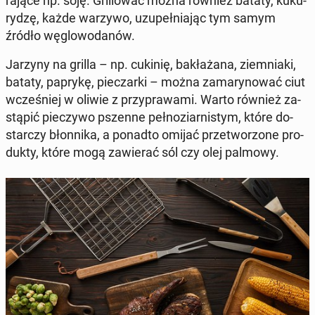
ra­ją­ce np. soję. Gril­lo­wać można również bataty, ku­ku­
ry­dzę, każde warzywo, uzu­peł­nia­jąc tym samym
źródło wę­glo­wo­da­nów.
Jarzyny na grilla – np. cukinię, ba­kła­ża­na, ziem­nia­ki,
bataty, paprykę, pie­czar­ki – można za­ma­ry­no­wać ciut
wcze­śniej w oliwie z przy­pra­wa­mi. Warto również za­
stą­pić pie­czy­wo pszenne peł­no­ziar­ni­stym, które do­
star­czy błon­ni­ka, a ponadto omijać prze­two­rzo­ne pro­
duk­ty, które mogą za­wie­rać sól czy olej palmowy.