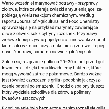
Warto wcze­śniej ma­ry­no­wać potrawy - przy­pra­wy
ziołowe, które za­wie­ra­ją związki an­ty­utle­nia­ją­ce, za­
po­bie­ga­ją wielu re­ak­cjom che­micz­nym. Według
raportu Journal of Agri­cul­tu­ral and Food Che­mi­stry
spraw­dza­ją się na przy­kład ma­ry­na­ty za­wie­ra­ją­ce
oliwę z oliwek, sok z cytryny i czosnek. Przy­pra­wy
ziołowe lepiej używać po­je­dyn­czo - mie­szan­ki z do­dat­
kiem soli i wzmac­nia­czy smaku nie są zdrowe. Lepiej
dosolić potrawę samemu nie­wiel­ką ilością soli.
Zaleca się roz­grza­nie grilla na 20–30 minut przed gril­
lo­wa­niem – dzięki temu li­kwi­du­je­my bak­te­rie, które
mogą wywołać za­tru­cie po­kar­mo­we. Bardzo ważne
jest również czysz­cze­nie grilla - po­dob­nie jak czysz­
cze­nie patelni po sma­że­niu. Chodzi o spalony tłuszcz,
który wy­dzie­la szko­dli­we dla zdrowia po­li­me­ry
kwasów tłusz­czo­wych.
By gril­lo­wa­nie było bez­piecz­ne, zanim rozpali się grilla,