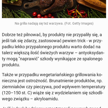
Na grilla nadają się też warzywa. (Fot. Getty Images)
Dobrze też pil­no­wać, by pro­duk­ty nie przy­pa­li­ły się, a
jeśli tak się zdarzy, za­sto­so­wać pewien trick - w przy­
pad­ku lekko przy­pa­lo­ne­go pro­duk­tu warto dodać na
talerz większą ilość świe­żych warzyw – an­ty­ok­sy­dan­
ty mogą "na­pra­wić" szkody wy­ni­ka­ją­ce ze spa­lo­ne­go
pro­duk­tu.
Także w przy­pad­ku we­ge­ta­riań­skie­go gril­lo­wa­nia ko­
niecz­na jest ostroż­ność. Bru­nat­nie­nie pro­duk­tów, np.
ziem­nia­ków czy pie­czy­wa, pod wpływem tem­pe­ra­tu­ry
(120–150 st. C) wiąże się z wy­dzie­la­niem się szko­dli­
we­go związku – akry­lo­ami­du.