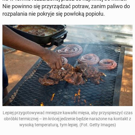
Nie powinno się przy­rzą­dzać potraw, zanim paliwo do
roz­pa­la­nia nie pokryje się powłoką popiołu.
Lepiej przy­go­to­wy­wać mniej­sze kawałki mięsa, aby przy­spie­szyć czas
obróbki ter­micz­nej – im krócej je­dze­nie będzie na­ra­żo­ne na kontakt z
wysoką tem­pe­ra­tu­rą, tym lepiej. (Fot. Getty Images)