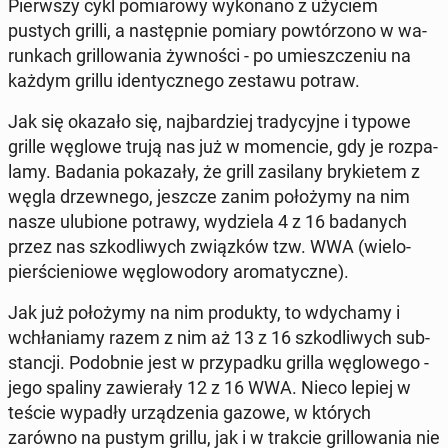
Pierw­szy cykl po­mia­ro­wy wy­ko­na­no z użyciem
pustych grilli, a na­stęp­nie pomiary po­wtó­rzo­no w wa­
run­kach gril­lo­wa­nia żyw­no­ści - po umiesz­cze­niu na
każdym grillu iden­tycz­ne­go zestawu potraw.
Jak się okazało się, naj­bar­dziej tra­dy­cyj­ne i typowe
grille węglowe trują nas już w mo­men­cie, gdy je roz­pa­
la­my. Badania po­ka­za­ły, że grill za­si­la­ny bry­kie­tem z
węgla drzew­ne­go, jeszcze zanim po­ło­ży­my na nim
nasze ulu­bio­ne potrawy, wy­dzie­la 4 z 16 ba­da­nych
przez nas szko­dli­wych związ­ków tzw. WWA (wie­lo­
pier­ście­nio­we wę­glo­wo­do­ry aro­ma­tycz­ne).
Jak już po­ło­ży­my na nim pro­duk­ty, to wdy­cha­my i
wchła­nia­my razem z nim aż 13 z 16 szko­dli­wych sub­
stan­cji. Po­dob­nie jest w przy­pad­ku grilla wę­glo­we­go -
jego spaliny za­wie­ra­ły 12 z 16 WWA. Nieco lepiej w
teście wypadły urzą­dze­nia gazowe, w których
zarówno na pustym grillu, jak i w trakcie gril­lo­wa­nia nie