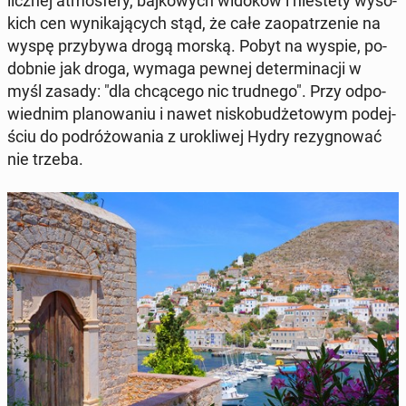
licz­nej at­mos­fe­ry, baj­ko­wych widoków i nie­ste­ty wy­so­
kich cen wy­ni­ka­ją­cych stąd, że całe za­opa­trze­nie na
wyspę przy­by­wa drogą morską. Pobyt na wyspie, po­
dob­nie jak droga, wymaga pewnej de­ter­mi­na­cji w
myśl zasady: "dla chcą­ce­go nic trud­ne­go". Przy od­po­
wied­nim pla­no­wa­niu i nawet ni­sko­bu­dże­to­wym po­dej­
ściu do po­dró­żo­wa­nia z uro­kli­wej Hydry re­zy­gno­wać
nie trzeba.