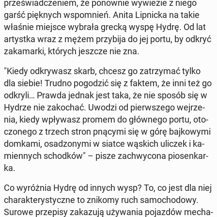
prze­świad­cze­niem, że po­now­nie wy­wie­zie z niego
garść pięk­nych wspo­mnień. Anita Lip­nic­ka na takie
właśnie miejsce wybrała grecką wyspę Hydrę. Od lat
ar­tyst­ka wraz z mężem przy­bi­ja do jej portu, by odkryć
za­ka­mar­ki, których jeszcze nie zna.
"Kiedy od­kry­wasz skarb, chcesz go za­trzy­mać tylko
dla siebie! Trudno po­go­dzić się z faktem, że inni też go
odkryli… Prawda jednak jest taka, że nie sposób się w
Hydrze nie za­ko­chać. Uwodzi od pierw­sze­go wej­rze­
nia, kiedy wpły­wasz promem do głów­ne­go portu, oto­
czo­ne­go z trzech stron pnącymi się w górę baj­ko­wy­mi
domkami, osa­dzo­ny­mi w siatce wąskich uliczek i ka­
mien­nych schod­ków" – pisze za­chwy­co­na pio­sen­kar­
ka.
Co wy­róż­nia Hydrę od innych wysp? To, co jest dla niej
cha­rak­te­ry­stycz­ne to znikomy ruch sa­mo­cho­do­wy.
Surowe prze­pi­sy za­ka­zu­ją uży­wa­nia po­jaz­dów me­cha­