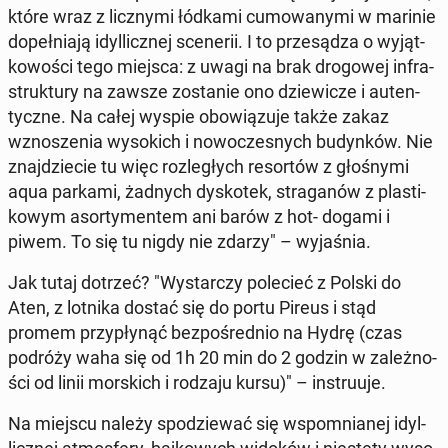
które wraz z licz­ny­mi łódkami cu­mo­wa­ny­mi w marinie
do­peł­nia­ją idyl­licz­nej sce­ne­rii. I to prze­są­dza o wy­jąt­
ko­wo­ści tego miejsca: z uwagi na brak dro­go­wej in­fra­
struk­tu­ry na zawsze zo­sta­nie ono dzie­wi­cze i au­ten­
tycz­ne. Na całej wyspie obo­wią­zu­je także zakaz
wzno­sze­nia wy­so­kich i no­wo­cze­snych bu­dyn­ków. Nie
znaj­dzie­cie tu więc roz­le­głych re­sor­tów z gło­śny­mi
aqua parkami, żadnych dys­ko­tek, stra­ga­nów z pla­sti­
ko­wym asor­ty­men­tem ani barów z hot- dogami i
piwem. To się tu nigdy nie zdarzy" – wy­ja­śnia.
Jak tutaj dotrzeć? "Wy­star­czy po­le­cieć z Polski do
Aten, z lotnika dostać się do portu Pireus i stąd
promem przy­pły­nąć bez­po­śred­nio na Hydrę (czas
podróży waha się od 1h 20 min do 2 godzin w za­leż­no­
ści od linii mor­skich i rodzaju kursu)" – in­stru­uje.
Na miejscu należy spo­dzie­wać się wspo­mnia­nej idyl­