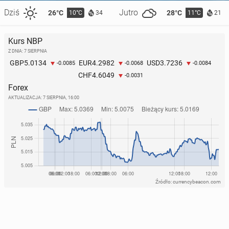
Dziś
Jutro
26°C
28°C
10°C
11°C
34
21
Kurs NBP
Z DNIA: 7 SIERPNIA
5.0134
4.2982
3.7236
GBP
EUR
USD
-0.0085
-0.0068
-0.0084
4.6049
CHF
-0.0031
Forex
AKTUALIZACJA:
7 SIERPNIA, 16:00
Źródło: currencybeacon.com