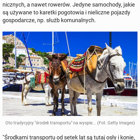
nicz­nych, a nawet rowerów. Jedyne sa­mo­cho­dy, jakie
są używane to karetki po­go­to­wia i nie­licz­ne pojazdy
go­spo­dar­cze, np. służb ko­mu­nal­nych.
Oto tra­dy­cyj­ny "środek trans­por­tu" na wyspie... (Fot. Getty Images)
"Środ­ka­mi trans­por­tu od setek lat są tutaj osły i konie,