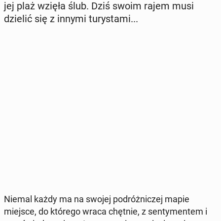
jej plaż wzięła ślub. Dziś swoim rajem musi
dzielić się z innymi tu­ry­sta­mi...
Niemal każdy ma na swojej po­dróż­ni­czej mapie
miejsce, do którego wraca chętnie, z sen­ty­men­tem i