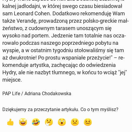
kal­nej ja­dło­daj­ni, w której swego czasu bie­sia­do­wał
sam Leonard Cohen. Do­dat­ko­wo re­ko­men­du­ję Wam
także Verandę, pro­wa­dzo­ną przez polsko-greckie mał­
żeń­stwo, z cu­dow­nym tarasem uno­szą­cym się
wysoko nad portem. Je­dze­nie tam to­tal­nie nas ocza­
ro­wa­ło podczas naszego po­przed­nie­go pobytu na
wyspie, a w ostat­nim ty­go­dniu sto­ło­wa­li­śmy się tam
aż dwu­krot­nie! Po prostu wspa­nia­łe prze­ży­cie!" – re­
ko­men­du­je ar­tyst­ka, za­chę­ca­jąc do od­wie­dze­nia
Hydry, ale nie nazbyt tłum­ne­go, w końcu to wciąż "jej"
miejsce.
PAP Life / Adriana Chodakowska
Dziękujemy za przeczytanie artykułu. Co o tym myślisz?