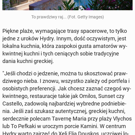
To praw­dzi­wy raj... (Fot. Getty Images)
Piękne plaże, wy­ma­ga­ją­ce trasy spa­ce­ro­we, to tylko
jedne z uroków Hydry. Innym, dość oczy­wi­stym, jest
lokalna kuchnia, która za­spo­koi gusta ama­to­rów wy­
kwint­nej kuchni i tych ce­nią­cych sobie tra­dy­cyj­ne
dania kuchni grec­kiej.
"Jeśli chodzi o je­dze­nie, można tu skosz­to­wać praw­
dzi­we­go nieba. I znowu, wszyst­ko zależy od port­fe­la i
oso­bi­stych pre­fe­ren­cji. Jak chcesz zaznać czegoś wy­
kwint­ne­go, re­stau­ra­cje takie jak Omilos, Sunset czy
Ca­stel­lo, za­do­wo­lą naj­bar­dziej wy­bred­ne pod­nie­bie­
nia. Jeśli zaś szukasz au­ten­tycz­nej, grec­kiej kuchni,
ser­decz­nie polecam Tavernę Maria przy plaży Vlychos
lub To Pefkaki w uroczym porcie Kamini. W centrum
Hydry warto zajrzeć do Xeli Elia Douskos, uczci­wej lo­