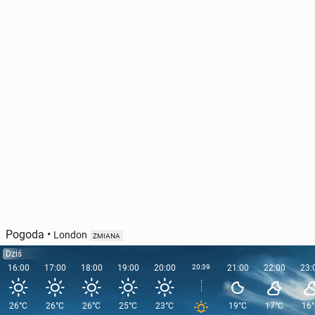
Pogoda
•
London
ZMIANA
Dziś
16:00
17:00
18:00
19:00
20:00
20:39
21:00
22:00
23:
26°C
26°C
26°C
25°C
23°C
19°C
17°C
16