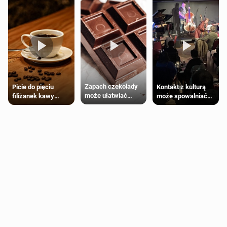
Zapach czekolady
Kontakt z kulturą
Picie do pięciu
może ułatwiać
może spowalniać
filiżanek kawy
trening siłowy
starzenie
dziennie jest
bezpieczne dla
większości
dorosłych