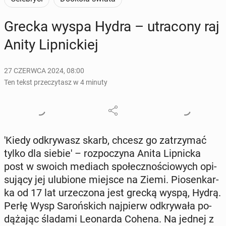
Grecka wyspa Hydra – utra­co­ny raj
Anity Lip­nic­kiej
27 CZERWCA 2024, 08:00
Ten tekst przeczytasz w 4 minuty
'Kiedy od­kry­wasz skarb, chcesz go za­trzy­mać
tylko dla siebie' – roz­po­czy­na Anita Lip­nic­ka
post w swoich mediach spo­łecz­no­ścio­wych opi­
su­ją­cy jej ulu­bio­ne miejsce na Ziemi. Pio­sen­kar­
ka od 17 lat urze­czo­na jest grecką wyspą, Hydrą.
Perłę Wysp Sa­roń­skich naj­pierw od­kry­wa­ła po­
dą­ża­jąc śladami Le­onar­da Cohena. Na jednej z