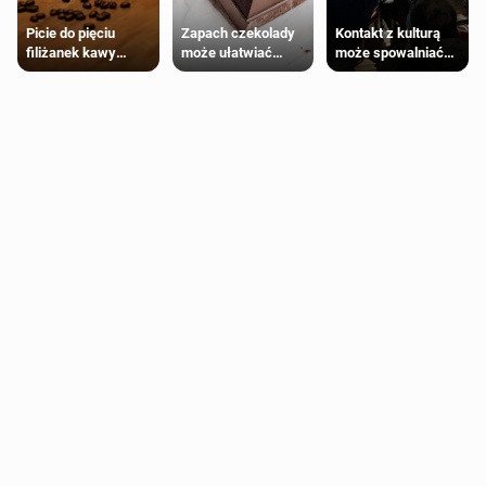
Zapach czekolady
Kontakt z kulturą
Picie do pięciu
może ułatwiać
może spowalniać
filiżanek kawy
trening siłowy
starzenie
dziennie jest
bezpieczne dla
większości
dorosłych