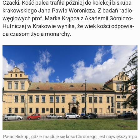
Czacki. Kość palca trafiła później do ko­lek­cji biskupa
kra­kow­skie­go Jana Pawła Wo­ro­ni­cza. Z badań ra­dio­
wę­glo­wych prof. Marka Krąpca z Aka­de­mii Gór­ni­czo-
Hut­ni­czej w Kra­ko­wie wynika, że wiek kości od­po­wia­
da czasom życia mo­nar­chy.
Pałac Biskupi, gdzie znaj­du­je się kość Chro­bre­go, jest naj­więk­szym po