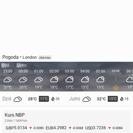
Pogoda
•
London
ZMIANA
Dziś
Jutro
23:00
00:00
01:00
02:00
03:00
04:00
05:00
05:36
06:
21°C
20°C
19°C
18°C
17°C
15°C
15°C
15
Dziś
Jutro
28°C
32°C
11°C
15°C
36
18
Kurs NBP
Z DNIA: 7 SIERPNIA
5.0134
4.2982
3.7236
GBP
EUR
USD
-0.0085
-0.0068
-0.0084