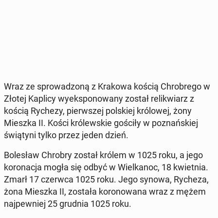
Wraz ze spro­wa­dzo­ną z Krakowa kością Chro­bre­go w
Złotej Kaplicy wy­eks­po­no­wa­ny został re­li­kwiarz z
kością Rychezy, pierw­szej pol­skiej kró­lo­wej, żony
Mieszka II. Kości kró­lew­skie gościły w po­znań­skiej
świą­ty­ni tylko przez jeden dzień.
Bo­le­sław Chrobry został królem w 1025 roku, a jego
ko­ro­na­cja mogła się odbyć w Wiel­ka­noc, 18 kwiet­nia.
Zmarł 17 czerwca 1025 roku. Jego synowa, Rycheza,
żona Mieszka II, została ko­ro­no­wa­na wraz z mężem
naj­pew­niej 25 grudnia 1025 roku.