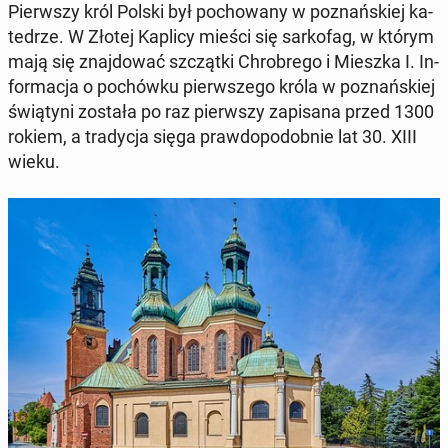
Pierw­szy król Polski był po­cho­wa­ny w po­znań­skiej ka­
te­drze. W Złotej Kaplicy mieści się sar­ko­fag, w którym
mają się znaj­do­wać szcząt­ki Chro­bre­go i Mieszka I. In­
for­ma­cja o po­chów­ku pierw­sze­go króla w po­znań­skiej
świą­ty­ni została po raz pierw­szy za­pi­sa­na przed 1300
rokiem, a tra­dy­cja sięga praw­do­po­dob­nie lat 30. XIII
wieku.