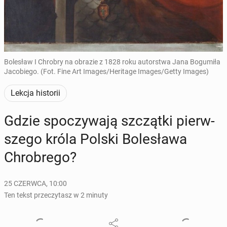
Bolesław I Chrobry na obrazie z 1828 roku autorstwa Jana Bogumiła
Jacobiego. (Fot. Fine Art Images/Heritage Images/Getty Images)
Lekcja historii
Gdzie spo­czy­wa­ją szcząt­ki pierw­
sze­go króla Polski Bo­le­sła­wa
Chro­bre­go?
25 CZERWCA, 10:00
Ten tekst przeczytasz w 2 minuty