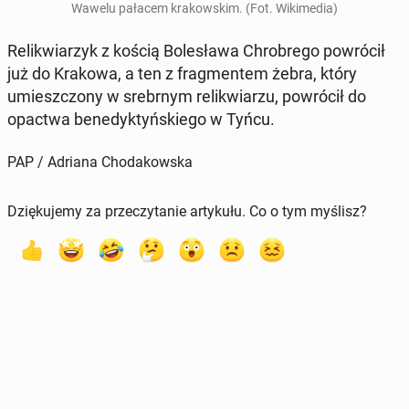
Wawelu pałacem kra­kow­skim. (Fot. Wi­ki­me­dia)
Re­li­kwia­rzyk z kością Bo­le­sła­wa Chro­bre­go po­wró­cił
już do Krakowa, a ten z frag­men­tem żebra, który
umiesz­czo­ny w srebr­nym re­li­kwia­rzu, po­wró­cił do
opactwa be­ne­dyk­tyń­skie­go w Tyńcu.
PAP / Adriana Chodakowska
Dziękujemy za przeczytanie artykułu. Co o tym myślisz?