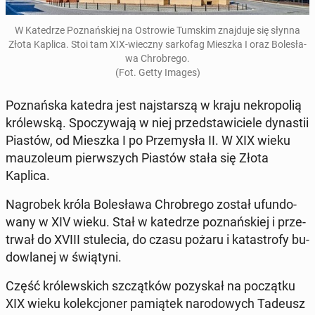
W Ka­te­drze Po­znań­skiej na Ostro­wie Tumskim znaj­du­je się słynna
Złota Kaplica. Stoi tam XIX-wieczny sar­ko­fag Mieszka I oraz Bo­le­sła­
wa Chro­bre­go.
(Fot. Getty Images)
Po­znań­ska katedra jest naj­star­szą w kraju ne­kro­po­lią
kró­lew­ską. Spo­czy­wa­ją w niej przed­sta­wi­cie­le dy­na­stii
Piastów, od Mieszka I po Prze­my­sła II. W XIX wieku
mau­zo­leum pierw­szych Piastów stała się Złota
Kaplica.
Na­gro­bek króla Bo­le­sła­wa Chro­bre­go został ufun­do­
wa­ny w XIV wieku. Stał w ka­te­drze po­znań­skiej i prze­
trwał do XVIII stu­le­cia, do czasu pożaru i ka­ta­stro­fy bu­
dow­la­nej w świą­ty­ni.
Część kró­lew­skich szcząt­ków po­zy­skał na po­cząt­ku
XIX wieku ko­lek­cjo­ner pa­mią­tek na­ro­do­wych Tadeusz