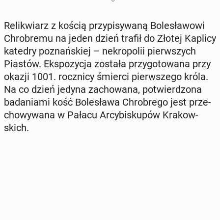
Re­li­kwiarz z kością przy­pi­sy­wa­ną Bo­le­sła­wo­wi
Chro­bre­mu na jeden dzień trafił do Złotej Kaplicy
katedry po­znań­skiej – ne­kro­po­lii pierw­szych
Piastów. Eks­po­zy­cja została przy­go­to­wa­na przy
okazji 1001. rocz­ni­cy śmierci pierw­sze­go króla.
Na co dzień jedyna za­cho­wa­na, po­twier­dzo­na
ba­da­nia­mi kość Bo­le­sła­wa Chro­bre­go jest prze­
cho­wy­wa­na w Pałacu Ar­cy­bi­sku­pów Kra­kow­
skich.