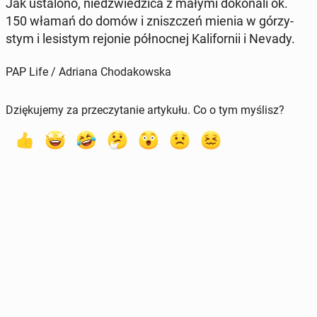
Jak usta­lo­no, niedź­wie­dzi­ca z małymi do­ko­na­li ok.
150 włamań do domów i znisz­czeń mienia w gó­rzy­
stym i le­si­stym rejonie pół­noc­nej Ka­li­for­nii i Nevady.
PAP Life / Adriana Chodakowska
Dziękujemy za przeczytanie artykułu. Co o tym myślisz?