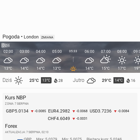
Pogoda
•
London
ZMIANA
Dziś
02:00
03:00
04:00
05:00
05:33
06:00
07:00
08:00
09:
13°C
14°C
14°C
13°C
14°C
15°C
17°C
19
Dziś
Jutro
25°C
29°C
13°C
14°C
28
16
Kurs NBP
Z DNIA: 7 SIERPNIA
5.0134
4.2982
3.7236
GBP
EUR
USD
-0.0085
-0.0068
-0.0084
4.6049
CHF
-0.0031
Forex
AKTUALIZACJA:
7 SIERPNIA, 02:10