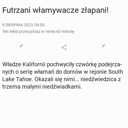
Fu­trza­ni wła­my­wa­cze złapani!
8 SIERPNIA 2023, 06:00
Ten tekst przeczytasz w mniej niż minutę
Władze Ka­li­for­nii po­chwy­ci­ły czwórkę po­dej­rza­
nych o serię włamań do domów w rejonie South
Lake Tahoe. Okazali się nimi... niedź­wie­dzi­ca z
trzema małymi niedź­wiad­ka­mi.