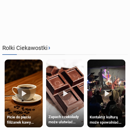
›
Rolki Ciekawostki
Zapach czekolady
Kontakt z kulturą
Picie do pięciu
może ułatwiać
może spowalniać
filiżanek kawy
trening siłowy
starzenie
dziennie jest