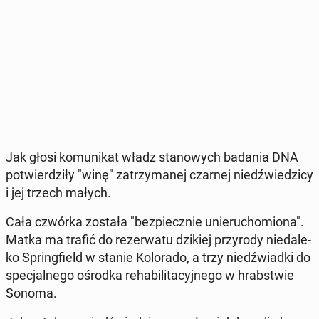
Jak głosi ko­mu­ni­kat władz sta­no­wych badania DNA
po­twier­dzi­ły "winę" za­trzy­ma­nej czarnej niedź­wie­dzi­cy
i jej trzech małych.
Cała czwórka została "bez­piecz­nie unie­ru­cho­mio­na".
Matka ma trafić do re­zer­wa­tu dzikiej przy­ro­dy nie­da­le­
ko Spring­field w stanie Ko­lo­ra­do, a trzy niedź­wiad­ki do
spe­cjal­ne­go ośrodka re­ha­bi­li­ta­cyj­ne­go w hrab­stwie
Sonoma.