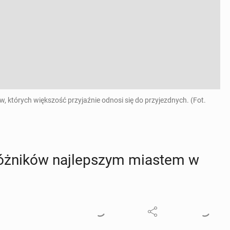
w, których większość przyjaźnie odnosi się do przyjezdnych. (Fot.
róż­ni­ków naj­lep­szym miastem w