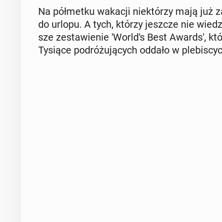
Na pół­met­ku wakacji nie­któ­rzy mają już 
do urlopu. A tych, którzy jeszcze nie wiedzą,
sze ze­sta­wie­nie 'Worl­d's Best Awards', któr
Tysiące po­dró­żu­ją­cych oddało w ple­bi­scy­