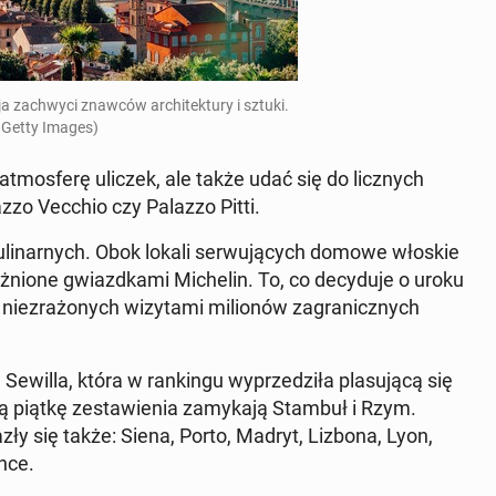
ja za­chwy­ci znawców ar­chi­tek­tu­ry i sztuki.
 Getty Images)
t­mos­fe­rę uliczek, ale także udać się do licz­nych
lazzo Vecchio czy Palazzo Pitti.
 ku­li­nar­nych. Obok lokali ser­wu­ją­cych domowe włoskie
óż­nio­ne gwiazd­ka­mi Mi­che­lin. To, co de­cy­du­je o uroku
nie­zra­żo­nych wi­zy­ta­mi mi­lio­nów za­gra­nicz­nych
ewilla, która w ran­kin­gu wy­prze­dzi­ła pla­su­ją­cą się
piątkę ze­sta­wie­nia za­my­ka­ją Stambuł i Rzym.
a­zły się także: Siena, Porto, Madryt, Lizbona, Lyon,
n­ce.