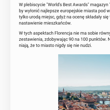
W ple­bi­scy­cie "World's Best Awards" magazyn "T
by wyłonić naj­lep­sze eu­ro­pej­skie miasta pod wzg
tylko urodą miejsc, gdyż na ocenę skła­da­ły się ta
na­sta­wie­nie miesz­kań­ców.
W tych aspek­tach Flo­ren­cja nie ma sobie równ
ze­sta­wie­nia, zdo­by­wa­jąc 90 na 100 punktów. Naw
nia­ją, że to miasto nigdy się nie nudzi.