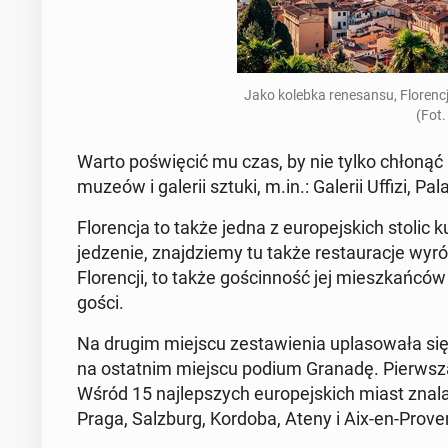
Jako kolebka re­ne­san­su, Flo­ren­c
(Fot.
Warto po­świę­cić mu czas, by nie tylko chłonąć a
muzeów i galerii sztuki, m.in.: Galerii Uffizi, Pa
Flo­ren­cja to także jedna z eu­ro­pej­skich stolic
je­dze­nie, znaj­dzie­my tu także re­stau­ra­cje wy­r
Flo­ren­cji, to także go­ścin­ność jej miesz­kań­ców 
gości.
Na drugim miejscu ze­sta­wie­nia upla­so­wa­ła się S
na ostat­nim miejscu podium Granadę. Pierw­szą 
Wśród 15 naj­lep­szych eu­ro­pej­skich miast zna­l
Praga, Sal­zburg, Kordoba, Ateny i Aix-en-Pro­ve