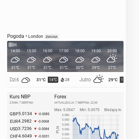
Pogoda
•
London
ZMIANA
Dziś
14:00
15:00
16:00
17:00
18:00
19:00
20:00
20:36
31°C
31°C
31°C
31°C
30°C
29°C
27°C
Dziś
Jutro
31°C
29°C
14°C
15°C
28
Kurs NBP
Forex
Z DNIA: 7 SIERPNIA
AKTUALIZACJA:
7 SIERPNIA, 22:00
5.0134
GBP
-0.0085
4.2982
EUR
-0.0068
3.7236
USD
-0.0084
4.6049
CHF
-0.0031