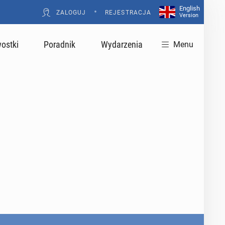
English
•
ZALOGUJ
REJESTRACJA
Version
ostki
Poradnik
Wydarzenia
Menu