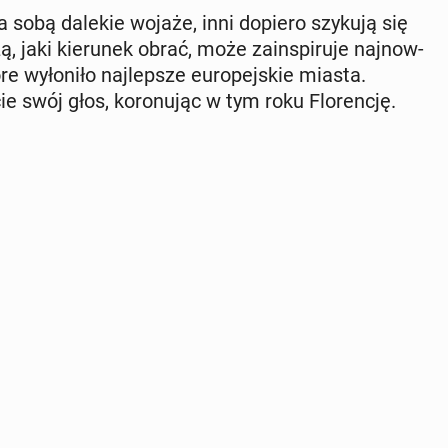
za sobą dalekie wojaże, inni dopiero szykują się
 jaki kie­ru­nek obrać, może za­in­spi­ru­je naj­now­
e wy­ło­ni­ło naj­lep­sze eu­ro­pej­skie miasta.
cie swój głos, ko­ro­nu­jąc w tym roku Flo­ren­cję.