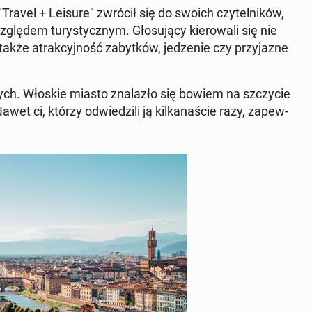
ravel + Leisure" zwrócił się do swoich czy­tel­ni­ków,
lę­dem tu­ry­stycz­nym. Gło­su­ją­cy kie­ro­wa­li się nie
kże atrak­cyj­ność za­byt­ków, je­dze­nie czy przy­ja­zne
ych. Włoskie miasto zna­la­zło się bowiem na szczy­cie
et ci, którzy od­wie­dzi­li ją kil­ka­na­ście razy, za­pew­