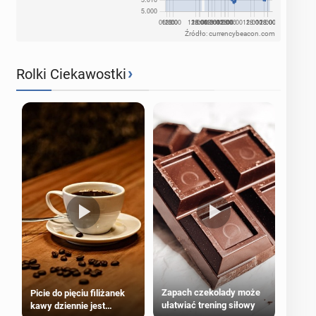
Źródło: currencybeacon.com
›
Rolki Ciekawostki
Zapach czekolady może
Picie do pięciu filiżanek
ułatwiać trening siłowy
kawy dziennie jest