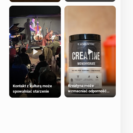
bezpieczne dla
większości dorosłych
Kreatyna może
Kontakt z kulturą może
wzmacniać odporność
spowalniać starzenie
przeciw nowotworom