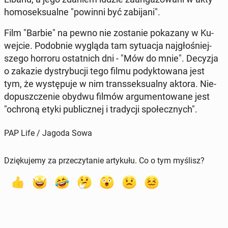
ho­mo­sek­su­al­ne "powinni być za­bi­ja­ni".
Film "Barbie" na pewno nie zo­sta­nie po­ka­za­ny w Ku­
wej­cie. Po­dob­nie wygląda tam sy­tu­acja naj­gło­śniej­
sze­go horroru ostat­nich dni - "Mów do mnie". Decyzja
o zakazie dys­try­bu­cji tego filmu po­dyk­to­wa­na jest
tym, że wy­stę­pu­je w nim trans­sek­su­al­ny aktora. Nie­
do­pusz­cze­nie obydwu filmów ar­gu­men­to­wa­ne jest
"ochroną etyki pu­blicz­nej i tra­dy­cji spo­łecz­nych".
PAP Life / Jagoda Sowa
Dziękujemy za przeczytanie artykułu. Co o tym myślisz?