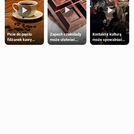
Zapach czekolady
Kontakt z kulturą
Picie do pięciu
może ułatwiać
może spowalniać
filiżanek kawy
trening siłowy
starzenie
dziennie jest
bezpieczne dla
większości
dorosłych