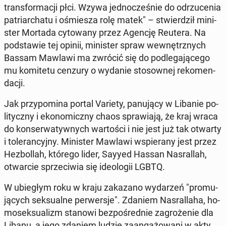
trans­for­ma­cji płci. Wzywa jed­no­cze­śnie do od­rzu­ce­nia
pa­triar­cha­tu i ośmie­sza rolę matek" – stwier­dził mi­ni­
ster Mortada cy­to­wa­ny przez Agencję Reutera. Na
pod­sta­wie tej opinii, mi­ni­ster spraw we­wnętrz­nych
Bassam Mawlawi ma zwrócić się do pod­le­ga­ją­ce­go
mu ko­mi­te­tu cenzury o wydanie sto­sow­nej re­ko­men­
da­cji.
Jak przy­po­mi­na portal Variety, pa­nu­ją­cy w Libanie po­
li­tycz­ny i eko­no­micz­ny chaos spra­wia­ją, że kraj wraca
do kon­ser­wa­tyw­nych war­to­ści i nie jest już tak otwarty
i to­le­ran­cyj­ny. Mi­ni­ster Mawlawi wspie­ra­ny jest przez
He­zbol­lah, którego lider, Sayyed Hassan Na­sral­lah,
otwar­cie sprze­ci­wia się ide­olo­gii LGBTQ.
W ubie­głym roku w kraju za­ka­za­no wy­da­rzeń "pro­mu­
ją­cych sek­su­al­ne per­wer­sje". Zdaniem Na­sral­la­ha, ho­
mo­sek­su­alizm stanowi bez­po­śred­nie za­gro­że­nie dla
Libanu, a jego zdaniem ludzie za­an­ga­żo­wa­ni w akty