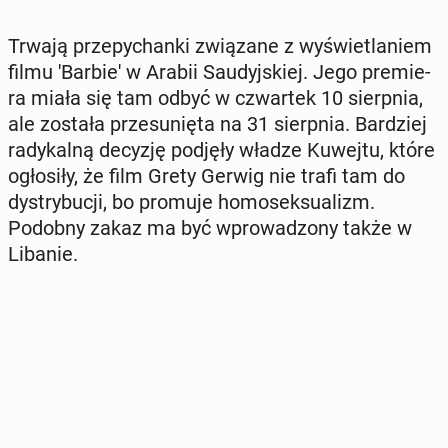
Trwają prze­py­chan­ki zwią­za­ne z wy­świe­tla­niem
filmu 'Bar­bie' w Arabii Sau­dyj­skiej. Jego pre­mie­
ra miała się tam odbyć w czwar­tek 10 sierp­nia,
ale została prze­su­nię­ta na 31 sierp­nia. Bar­dziej
ra­dy­kal­ną decyzję podjęły władze Kuwejtu, które
ogło­si­ły, że film Grety Gerwig nie trafi tam do
dys­try­bu­cji, bo promuje ho­mo­sek­su­alizm.
Podobny zakaz ma być wpro­wa­dzo­ny także w
Libanie.