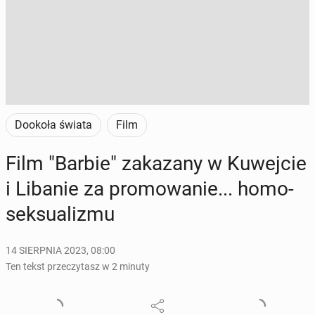
Dookoła świata
Film
Film "Barbie" za­ka­za­ny w Ku­wej­cie
i Libanie za pro­mo­wa­nie... ho­mo­
sek­su­ali­zmu
14 SIERPNIA 2023, 08:00
Ten tekst przeczytasz w 2 minuty