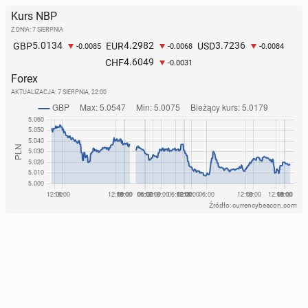
Kurs NBP
Z DNIA: 7 SIERPNIA
5.0134
4.2982
3.7236
GBP
EUR
USD
-0.0085
-0.0068
-0.0084
4.6049
CHF
-0.0031
Forex
AKTUALIZACJA:
7 SIERPNIA, 22:00
Źródło: currencybeacon.com