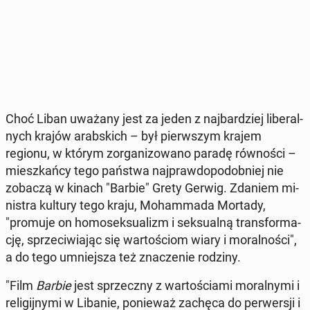
Choć Liban uważany jest za jeden z naj­bar­dziej li­be­ral­
nych krajów arab­skich – był pierw­szym krajem
regionu, w którym zor­ga­ni­zo­wa­no paradę rów­no­ści –
miesz­kań­cy tego państwa naj­praw­do­po­dob­niej nie
zobaczą w kinach "Barbie" Grety Gerwig. Zdaniem mi­
ni­stra kultury tego kraju, Mo­ham­ma­da Mortady,
"promuje on ho­mo­sek­su­alizm i sek­su­al­ną trans­for­ma­
cję, sprze­ci­wia­jąc się war­to­ściom wiary i mo­ral­no­ści",
a do tego umniej­sza też zna­cze­nie rodziny.
"Film
Barbie
jest sprzecz­ny z war­to­ścia­mi mo­ral­ny­mi i
re­li­gij­ny­mi w Libanie, po­nie­waż zachęca do per­wer­sji i