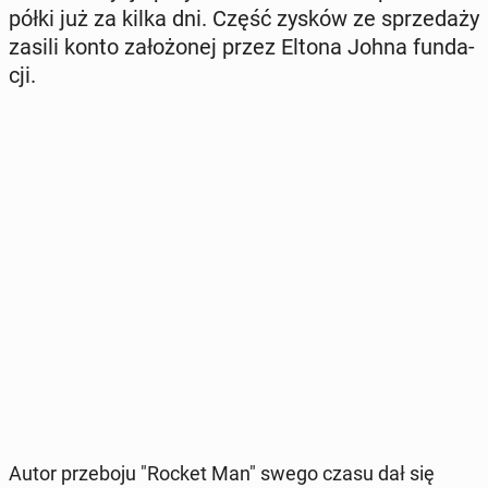
półki już za kilka dni. Część zysków ze sprze­da­ży
zasili konto za­ło­żo­nej przez Eltona Johna fun­da­
cji.
Autor prze­bo­ju "Rocket Man" swego czasu dał się