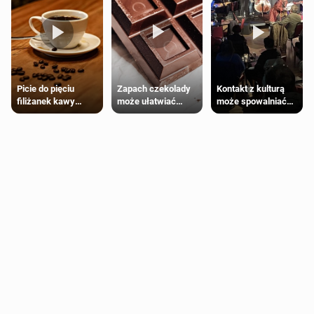
Zapach czekolady
Kontakt z kulturą
Picie do pięciu
może ułatwiać
może spowalniać
filiżanek kawy
trening siłowy
starzenie
dziennie jest
bezpieczne dla
większości
dorosłych