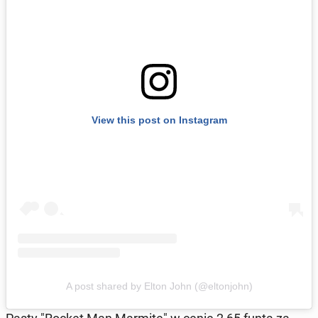
View this post on In­sta­gram
A post shared by Elton John (@el­ton­john)