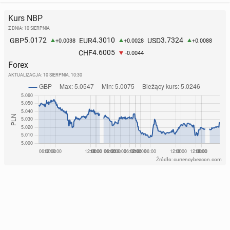
Kurs NBP
Z DNIA: 10 SIERPNIA
5.0172
4.3010
3.7324
GBP
EUR
USD
+0.0038
+0.0028
+0.0088
4.6005
CHF
-0.0044
Forex
AKTUALIZACJA:
10 SIERPNIA, 10:30
Źródło: currencybeacon.com