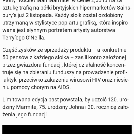
Pasty "Rocket Man Marmite" w cenie 2,65 funta za
sztukę trafią na półki bry­tyj­skich hi­per­mar­ke­tów Sa­ins­
bu­ry’s już 2 li­sto­pa­da. Każdy słoik został ozdo­bio­ny
utrzy­ma­ną w sty­li­sty­ce pop-artu grafiką, która in­spi­ro­
wa­na jest słynnym por­tre­tem artysty au­tor­stwa
Terry’ego O’Neilla.
Część zysków ze sprze­da­ży pro­duk­tu – a kon­kret­nie
50 pensów z każdego słoika – zasili konto za­ło­żo­nej
przez gwiaz­do­ra fun­da­cji, której dzia­łal­ność kon­cen­
tru­je się na zbie­ra­niu fun­du­szy na pro­wa­dze­nie pro­fi­
lak­ty­ki prze­ciw­ko za­ka­że­niu wi­ru­so­wi HIV oraz nie­sie­
niu pomocy chorym na AIDS.
Li­mi­to­wa­na edycja past po­wsta­ła, by uczcić 120. uro­
dzi­ny Marmite, 75. uro­dzi­ny Johna i 30. rocz­ni­cę za­ło­
że­nia jego fun­da­cji.