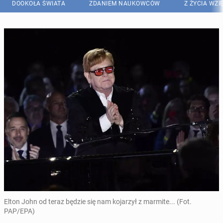
DOOKOŁA ŚWIATA
ZDANIEM NAUKOWCÓW
Z ŻYCIA WZI
Elton John od teraz będzie się nam kojarzył z marmite... (Fot.
PAP/EPA)