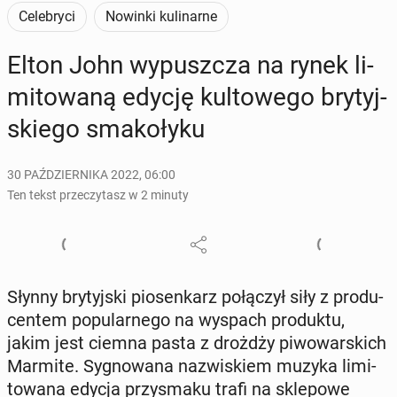
Celebryci
Nowinki kulinarne
Elton John wy­pusz­cza na rynek li­
mi­to­wa­ną edycję kul­to­we­go bry­tyj­
skie­go sma­ko­ły­ku
30 PAŹDZIERNIKA 2022, 06:00
Ten tekst przeczytasz w 2 minuty
Słynny bry­tyj­ski pio­sen­karz po­łą­czył siły z pro­du­
cen­tem po­pu­lar­ne­go na wyspach pro­duk­tu,
jakim jest ciemna pasta z drożdży pi­wo­war­skich
Marmite. Sy­gno­wa­na na­zwi­skiem muzyka li­mi­
to­wa­na edycja przy­sma­ku trafi na skle­po­we