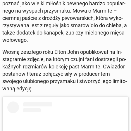
poznać jako wielki mi­ło­śnik pewnego bardzo po­pu­lar­
ne­go na wyspach przy­sma­ku. Mowa o Marmite –
ciemnej paście z drożdży pi­wo­war­skich, która wy­ko­
rzy­sty­wa­na jest z reguły jako sma­ro­wi­dło do chleba, a
także dodatek do kanapek, zup czy mie­lo­ne­go mięsa
wo­ło­we­go.
Wiosną ze­szłe­go roku Elton John opu­bli­ko­wał na In­
sta­gra­mie zdjęcie, na którym czujni fani do­strze­gli po­
kaź­nych roz­mia­rów ko­lek­cję past Marmite. Gwiaz­dor
po­sta­no­wił teraz po­łą­czyć siły w pro­du­cen­tem
swojego ulu­bio­ne­go przy­sma­ku i stwo­rzyć jego li­mi­to­
wa­ną edycję.