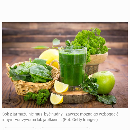
Sok z jarmużu nie musi być nudny - zawsze można go wzbogacić
innymi warzywami lub jabłkiem... (Fot. Getty Images)