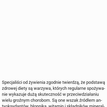
Spe­cja­li­ści od ży­wie­nia zgodnie twier­dzą, że pod­sta­wą
zdrowej diety są warzywa, których re­gu­lar­ne spo­ży­wa­
nie wy­ka­zu­je dużą sku­tecz­ność w prze­ciw­dzia­ła­niu
wielu groźnym cho­ro­bom. Są one wszak źródłem an­
ty­ok­sy­dan­tów, błon­ni­ka, witamin i skład­ni­ków mi­ne­ral­