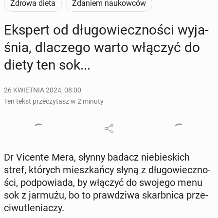
Zdrowa dieta
Zdaniem naukowców
Ekspert od dłu­go­wiecz­no­ści wy­ja­
śnia, dla­cze­go warto włączyć do
diety ten sok...
26 KWIETNIA 2024, 08:00
Ten tekst przeczytasz w 2 minuty
Dr Vicente Mera, słynny badacz nie­bie­skich
stref, których miesz­kań­cy słyną z dłu­go­wiecz­no­
ści, pod­po­wia­da, by włączyć do swojego menu
sok z jarmużu, bo to praw­dzi­wa skarb­ni­ca prze­
ciw­u­tle­nia­czy.