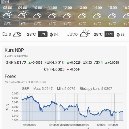
Dziś
08:00
09:00
10:00
11:00
12:00
13:00
14:00
15:00
16:
20°C
19°C
20°C
21°C
23°C
26°C
28°C
28°C
28
Dziś
Jutro
28°C
28°C
17°C
14°C
34
33
Kurs NBP
Z DNIA: 10 SIERPNIA
5.0172
4.3010
3.7324
GBP
EUR
USD
+0.0038
+0.0028
+0.0088
4.6005
CHF
-0.0044
Forex
AKTUALIZACJA:
10 SIERPNIA, 07:30