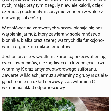
nych, mając przy tym z reguły nie­wie­le kalorii, dzięki
czemu są do­sko­na­łym sprzy­mie­rzeń­cem w walce z
nadwagą i oty­ło­ścią.
W czo­łów­ce naj­zdrow­szych warzyw plasuje się bez
wąt­pie­nia jarmuż, który zawiera w sobie mnóstwo
błon­ni­ka, białka oraz szereg ważnych dla funk­cjo­no­
wa­nia or­ga­ni­zmu mi­kro­ele­men­tów.
Jest on przede wszyst­kim skarb­ni­cą prze­ciw­u­tle­nia­ją­
cych fla­wo­no­idów, nie­zbęd­nych dla krzep­nię­cia krwi
wi­ta­mi­ny K oraz an­ty­no­wo­two­ro­we­go sul­fo­ra­nu.
Zawarte w li­ściach jarmużu wi­ta­mi­ny z grupy B dzia­ła­
ją ochron­nie na układ nerwowy, zaś wi­ta­mi­na C
wzmac­nia układ od­por­no­ścio­wy.