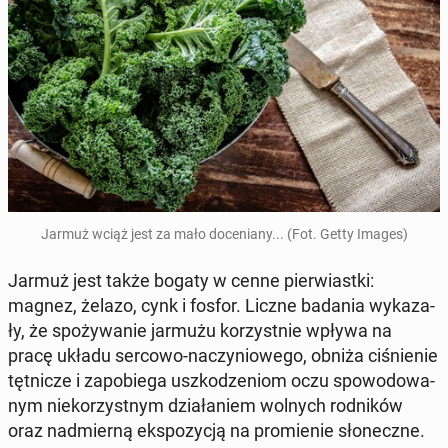
Jarmuż wciąż jest za mało do­ce­nia­ny... (Fot. Getty Images)
Jarmuż jest także bogaty w cenne pier­wiast­ki:
magnez, żelazo, cynk i fosfor. Liczne badania wy­ka­za­
ły, że spo­ży­wa­nie jarmużu ko­rzyst­nie wpływa na
pracę układu sercowo-na­czy­nio­we­go, obniża ci­śnie­nie
tęt­ni­cze i za­po­bie­ga uszko­dze­niom oczu spo­wo­do­wa­
nym nie­ko­rzyst­nym dzia­ła­niem wolnych rod­ni­ków
oraz nad­mier­ną eks­po­zy­cją na pro­mie­nie sło­necz­ne.