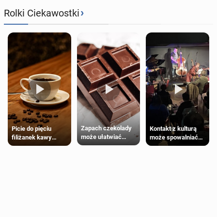
›
Rolki Ciekawostki
Zapach czekolady
Kontakt z kulturą
Picie do pięciu
może ułatwiać
może spowalniać
filiżanek kawy
trening siłowy
starzenie
dziennie jest
bezpieczne dla
większości
dorosłych