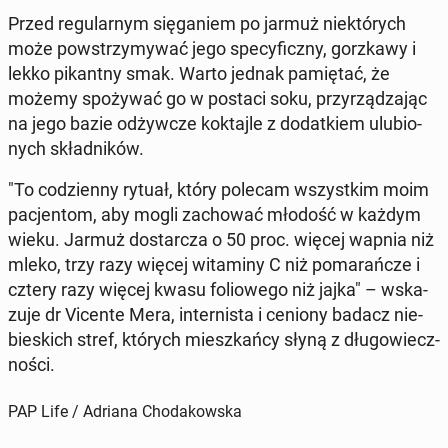
Przed re­gu­lar­nym się­ga­niem po jarmuż nie­któ­rych
może po­wstrzy­my­wać jego spe­cy­ficz­ny, gorz­ka­wy i
lekko pi­kant­ny smak. Warto jednak pa­mię­tać, że
możemy spo­ży­wać go w postaci soku, przy­rzą­dza­jąc
na jego bazie od­żyw­cze kok­taj­le z do­dat­kiem ulu­bio­
nych skład­ni­ków.
"To co­dzien­ny rytuał, który polecam wszyst­kim moim
pa­cjen­tom, aby mogli za­cho­wać młodość w każdym
wieku. Jarmuż do­star­cza o 50 proc. więcej wapnia niż
mleko, trzy razy więcej wi­ta­mi­ny C niż po­ma­rań­cze i
cztery razy więcej kwasu fo­lio­we­go niż jajka" – wska­
zu­je dr Vicente Mera, in­ter­ni­sta i ceniony badacz nie­
bie­skich stref, których miesz­kań­cy słyną z dłu­go­wiecz­
no­ści.
PAP Life / Adriana Chodakowska