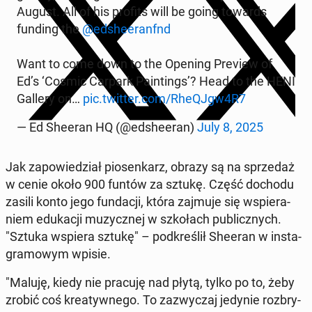
August. All of his profits will be going towards
funding the
@ed­she­eranfnd
Want to come down to the Opening Preview of
Ed’s ‘Cosmic Carpark Pa­in­tings’? Head to the HENI
Gallery on…
pic.twitter.com/RheQJgw4R7
— Ed Sheeran HQ (@ed­she­eran)
July 8, 2025
Jak za­po­wie­dział pio­sen­karz, obrazy są na sprze­daż
w cenie około 900 funtów za sztukę. Część dochodu
zasili konto jego fun­da­cji, która zajmuje się wspie­ra­
niem edu­ka­cji mu­zycz­nej w szko­łach pu­blicz­nych.
"Sztuka wspiera sztukę" – pod­kre­ślił Sheeran w in­sta­
gra­mo­wym wpisie.
"Maluję, kiedy nie pracuję nad płytą, tylko po to, żeby
zrobić coś kre­atyw­ne­go. To za­zwy­czaj jedynie roz­bry­