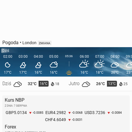
Pogoda
•
London
ZMIANA
Dziś
02:00
03:00
04:00
05:00
05:36
06:00
07:00
08:00
09:
17°C
17°C
16°C
16°C
16°C
18°C
20°C
23
Dziś
Jutro
32°C
26°C
16°C
13°C
18
25
Kurs NBP
Z DNIA: 7 SIERPNIA
5.0134
4.2982
3.7236
GBP
EUR
USD
-0.0085
-0.0068
-0.0084
4.6049
CHF
-0.0031
Forex