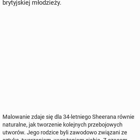
bry­tyj­skiej mło­dzie­ży.
Ma­lo­wa­nie zdaje się dla 34-let­nie­go She­era­na równie
na­tu­ral­ne, jak two­rze­nie ko­lej­nych prze­bo­jo­wych
utworów. Jego rodzice byli za­wo­do­wo zwią­za­ni ze