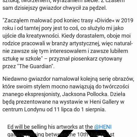
sztuką, two­rze­niem, wy­ra­ża­niem siebie. Z czasem
sam dzi­siej­szy gwiaz­dor chwycił za pędzel.
"Za­czą­łem malować pod koniec trasy »Di­vi­de« w 2019
roku i od tamtej pory jest to coś, co służyło mi jako
ujście dla kre­atyw­no­ści. Kiedy do­ra­sta­łem, oboje moi
rodzice pra­co­wa­li w branży ar­ty­stycz­nej, więc na­tu­ral­
nie zawsze się tym in­te­re­so­wa­łem i zawsze lubiłem
sztukę w szkole" – przy­znał pio­sen­karz cy­to­wa­ny
przez "The Gu­ar­dian".
Nie­daw­no gwiaz­dor na­ma­lo­wał kolejną serię obrazów,
które swoim stylem mocno na­wią­zu­ją do twór­czo­ści
znanego eks­pre­sjo­ni­sty, Jack­so­na Pol­loc­ka. Dzieła
będą pre­zen­to­wa­ne na wy­sta­wie w Heni Gallery w
centrum Londynu od 11 lipca do 1 sierp­nia.
Ed will be selling his ar­tworks at the
@HENI
gallery, running between the 10th July to 1st