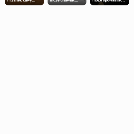
może ułatwiać
może spowalniać
filiżanek kawy
trening siłowy
starzenie
dziennie jest
bezpieczne dla
większości
dorosłych