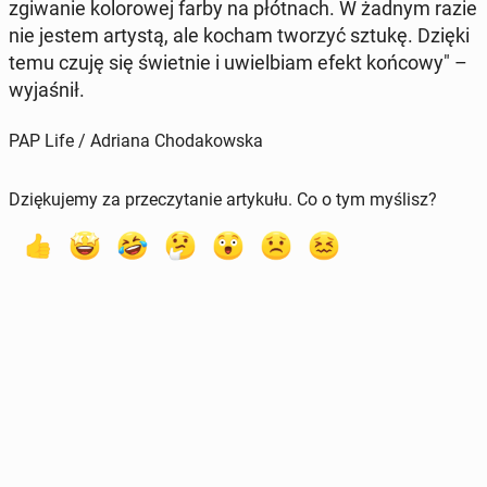
zgi­wa­nie ko­lo­ro­wej farby na płót­nach. W żadnym razie
nie jestem artystą, ale kocham tworzyć sztukę. Dzięki
temu czuję się świet­nie i uwiel­biam efekt końcowy" –
wy­ja­śnił.
PAP Life / Adriana Chodakowska
Dziękujemy za przeczytanie artykułu. Co o tym myślisz?