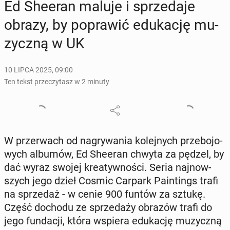
Ed Sheeran maluje i sprze­da­je
obrazy, by po­pra­wić edu­ka­cję mu­
zycz­ną w UK
10 LIPCA 2025, 09:00
Ten tekst przeczytasz w 2 minuty
W prze­rwach od na­gry­wa­nia ko­lej­nych prze­bo­jo­
wych albumów, Ed Sheeran chwyta za pędzel, by
dać wyraz swojej kre­atyw­no­ści. Seria naj­now­
szych jego dzieł Cosmic Carpark Pa­in­tings trafi
na sprze­daż - w cenie 900 funtów za sztukę.
Część dochodu ze sprze­da­ży obrazów trafi do
jego fun­da­cji, która wspiera edu­ka­cję mu­zycz­ną