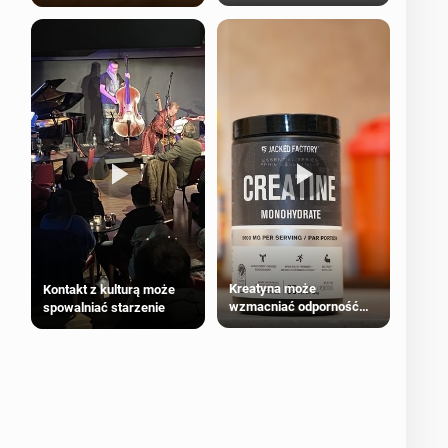
bezpieczne dla
większości dorosłych
Kreatyna może
Kontakt z kulturą może
wzmacniać odporność
spowalniać starzenie
przeciw nowotworom