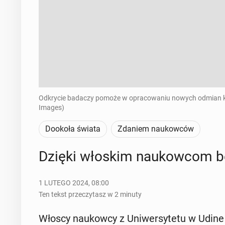
Odkrycie badaczy pomoże w opracowaniu nowych odmian kawy
Images)
Dookoła świata
Zdaniem naukowców
Dzięki włoskim na­ukow­com bę
1 LUTEGO 2024, 08:00
Ten tekst przeczytasz w 2 minuty
Włoscy na­ukow­cy z Uni­wer­sy­te­tu w Udine s