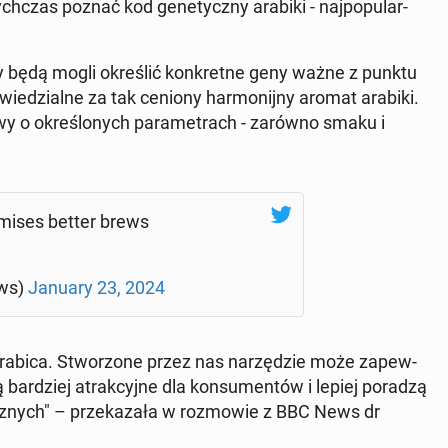
tych­czas poznać kod ge­ne­tycz­ny arabiki - naj­po­pu­lar­
y będą mogli okre­ślić kon­kret­ne geny ważne z punktu
o­wie­dzial­ne za tak ceniony har­mo­nij­ny aromat arabiki.
o okre­ślo­nych pa­ra­me­trach - zarówno smaku i
mi­ses better brews
ws)
January 23, 2024
rabica. Stwo­rzo­ne przez nas na­rzę­dzie może za­pew­
 bar­dziej atrak­cyj­ne dla kon­su­men­tów i lepiej poradzą
ycz­nych" – prze­ka­za­ła w roz­mo­wie z BBC News dr