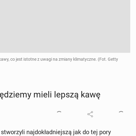
, co jest istotne z uwagi na zmiany klimatyczne. (Fot. Getty
­dzie­my mieli lepszą kawę
two­rzy­li naj­do­kład­niej­szą jak do tej pory