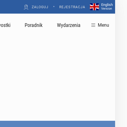
English
•
ZALOGUJ
REJESTRACJA
Version
ostki
Poradnik
Wydarzenia
Menu