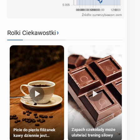
Źródło: currencybeacon.com
›
Rolki Ciekawostki
Zapach czekolady może
Picie do pięciu filiżanek
ułatwiać trening siłowy
kawy dziennie jest