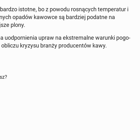
rdzo istotne, bo z powodu ro­sną­cych tem­pe­ra­tur i
dy­wal­nych opadów kawowce są bar­dziej podatne na
­sze plony.
 uod­por­nie­nia upraw na eks­tre­mal­ne warunki po­go­
j w obliczu kryzysu branży pro­du­cen­tów kawy.
isz?