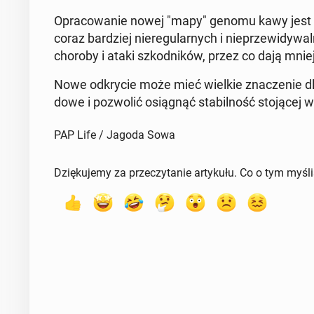
Opra­co­wa­nie nowej "mapy" genomu kawy jest ba
coraz bar­dziej nie­re­gu­lar­nych i nie­prze­wi­
choroby i ataki szkod­ni­ków, przez co dają mniej
Nowe od­kry­cie może mieć wielkie zna­cze­nie dla
do­we i po­zwo­lić osią­gnąć sta­bil­ność sto­ją­ce
PAP Life / Jagoda Sowa
Dziękujemy za przeczytanie artykułu. Co o tym myśl