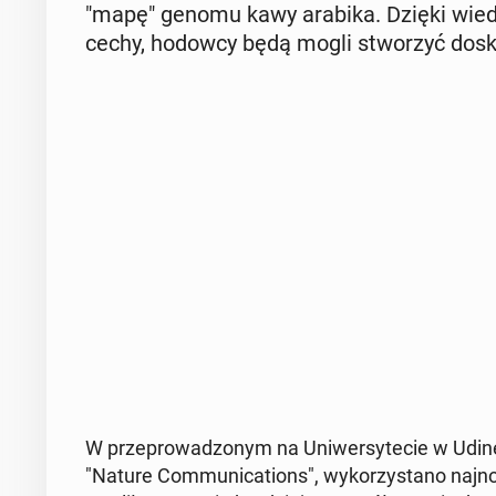
"mapę" genomu kawy arabika. Dzięki wiedzy, 
cechy, hodowcy będą mogli stwo­rzyć do­sk
W prze­pro­wa­dzo­nym na Uni­wer­sy­te­cie w Udin
"Nature Com­mu­ni­ca­tions", wy­ko­rzy­sta­no naj­n