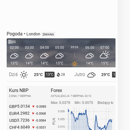
Pogoda
•
London
ZMIANA
Dziś
02:00
03:00
04:00
05:00
05:33
06:00
07:00
08:00
13°C
14°C
14°C
13°C
14°C
15°C
17°C
Dziś
Jutro
25°C
29°C
13°C
14°C
28
Kurs NBP
Forex
Z DNIA: 7 SIERPNIA
AKTUALIZACJA:
7 SIERPNIA, 02:10
5.0134
GBP
-0.0085
4.2982
EUR
-0.0068
3.7236
USD
-0.0084
4.6049
CHF
-0.0031