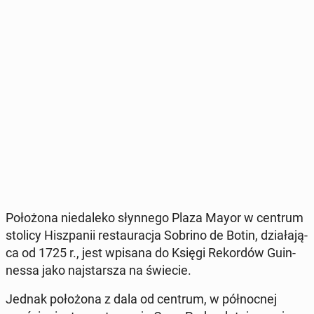
Po­ło­żo­na nie­da­le­ko słyn­ne­go Plaza Mayor w centrum
stolicy Hisz­pa­nii re­stau­ra­cja Sobrino de Botin, dzia­ła­ją­
ca od 1725 r., jest wpisana do Księgi Re­kor­dów Gu­in­
nes­sa jako naj­star­sza na świecie.
Jednak po­ło­żo­na z dala od centrum, w pół­noc­nej