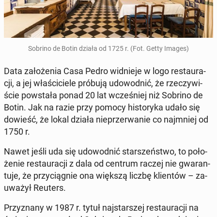
Sobrino de Botin działa od 1725 r. (Fot. Getty Images)
Data za­ło­że­nia Casa Pedro wid­nie­je w logo re­stau­ra­
cji, a jej wła­ści­cie­le próbują udo­wod­nić, że rze­czy­wi­
ście po­wsta­ła ponad 20 lat wcze­śniej niż Sobrino de
Botin. Jak na razie przy pomocy hi­sto­ry­ka udało się
dowieść, że lokal działa nie­prze­rwa­nie co naj­mniej od
1750 r.
Nawet jeśli uda się udo­wod­nić star­szeń­stwo, to po­ło­
że­nie re­stau­ra­cji z dala od centrum raczej nie gwa­ran­
tu­je, że przy­cią­gnie ona większą liczbę klien­tów – za­
uwa­żył Reuters.
Przy­zna­ny w 1987 r. tytuł naj­star­szej re­stau­ra­cji na