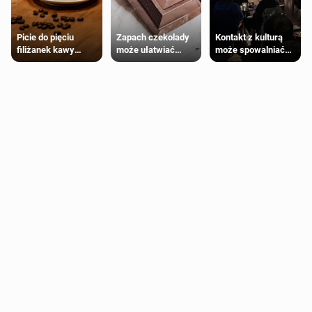
Zapach czekolady
Kontakt z kulturą
Picie do pięciu
może ułatwiać
może spowalniać
filiżanek kawy
trening siłowy
starzenie
dziennie jest
bezpieczne dla
większości
dorosłych