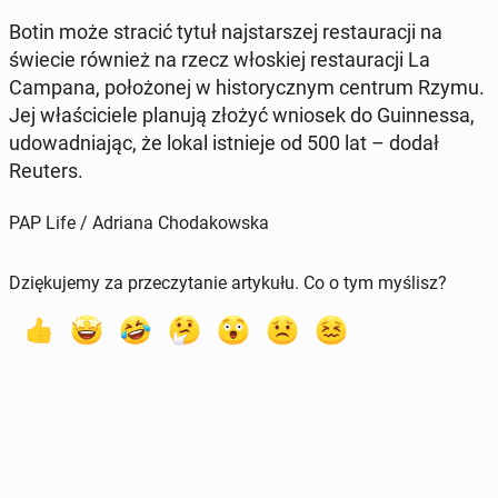
Botin może stracić tytuł naj­star­szej re­stau­ra­cji na
świecie również na rzecz wło­skiej re­stau­ra­cji La
Campana, po­ło­żo­nej w hi­sto­rycz­nym centrum Rzymu.
Jej wła­ści­cie­le planują złożyć wniosek do Gu­in­nes­sa,
udo­wad­nia­jąc, że lokal ist­nie­je od 500 lat – dodał
Reuters.
PAP Life / Adriana Chodakowska
Dziękujemy za przeczytanie artykułu. Co o tym myślisz?