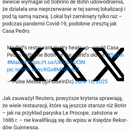
świecie wymagał od Sobrino de Botin udo­wod­nie­nia,
że dzia­ła­ła ona nie­prze­rwa­nie w tej samej lo­ka­li­za­cji i
pod tą samą nazwą. Lokal był za­mknię­ty tylko raz –
podczas pan­de­mii Covid-19, po­dob­nie zresztą jak
Casa Pedro.
Madrid’s re­stau­rant rivalry heats up—could Casa
Pedro de­th­ro­ne Botín as the world’s oldest?
#Spain
#Madrid
https://t.co/UkIDp2qX5N
pic.twitter.com/KGo8MWOUUZ
— Pulse Media (@Pul­se­InDc)
June 16, 2025
Jak za­uwa­żył Reuters, po­wyż­sze kry­te­ria spra­wia­ją,
że wiele re­stau­ra­cji, które są jeszcze starsze niż Botin
– jak na przy­kład paryska Le Procope, za­ło­żo­na w
1686 r. – nie kwa­li­fi­ku­ją się do wpisu w Księdze Re­kor­
dów Gu­in­nes­sa.