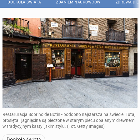
DOOKOŁA ŚWIATA
ZDANIEM NAUKOWCÓW
ZDROWA DIE
Restaruracja Sobrino de Botin - podobno najstarsza na świecie. Tutaj
prosięta i jagnięcina są pieczone w starym piecu opalanym drewnem
w tradycyjnym kastylijskim stylu. (Fot. Getty Images)
Dookoła świata