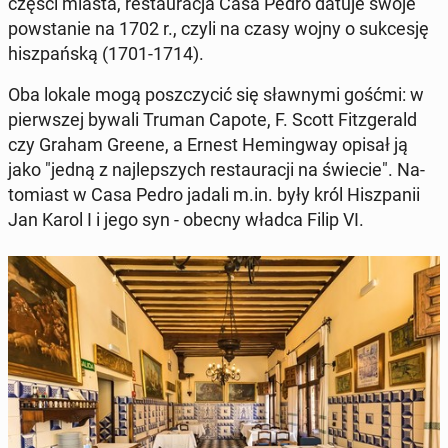
części miasta, re­stau­ra­cja Casa Pedro datuje swoje
po­wsta­nie na 1702 r., czyli na czasy wojny o suk­ce­sję
hisz­pań­ską (1701-1714).
Oba lokale mogą po­szczy­cić się sław­ny­mi gośćmi: w
pierw­szej bywali Truman Capote, F. Scott Fit­zge­rald
czy Graham Greene, a Ernest He­min­gway opisał ją
jako "jedną z naj­lep­szych re­stau­ra­cji na świecie". Na­
to­miast w Casa Pedro jadali m.in. były król Hisz­pa­nii
Jan Karol I i jego syn - obecny władca Filip VI.