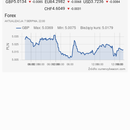
5.0134
4.2982
3.7236
GBP
EUR
USD
-0.0085
-0.0068
-0.0084
4.6049
CHF
-0.0031
Forex
AKTUALIZACJA:
7 SIERPNIA, 22:00
Źródło: currencybeacon.com