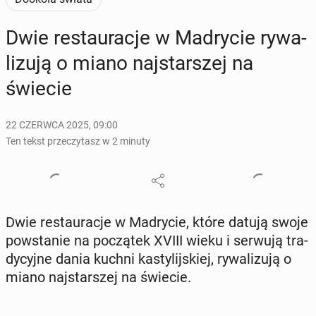
Dwie re­stau­ra­cje w Ma­dry­cie ry­wa­
li­zu­ją o miano naj­star­szej na
świecie
22 CZERWCA 2025, 09:00
Ten tekst przeczytasz w 2 minuty
Dwie re­stau­ra­cje w Ma­dry­cie, które datują swoje
po­wsta­nie na po­czą­tek XVIII wieku i serwują tra­
dy­cyj­ne dania kuchni ka­sty­lij­skiej, ry­wa­li­zu­ją o
miano naj­star­szej na świecie.