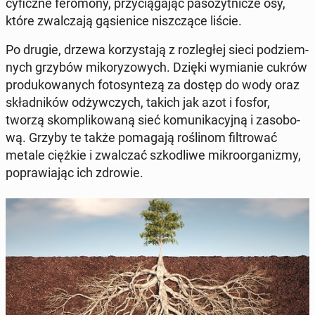
cy­ficz­ne fe­ro­mo­ny, przy­cią­ga­jąc pa­so­żyt­ni­cze osy,
które zwal­cza­ją gą­sie­ni­ce nisz­czą­ce liście.
Po drugie, drzewa ko­rzy­sta­ją z roz­le­głej sieci pod­ziem­
nych grzybów mi­ko­ry­zo­wych. Dzięki wy­mia­nie cukrów
pro­du­ko­wa­nych fo­to­syn­te­zą za dostęp do wody oraz
skład­ni­ków od­żyw­czych, takich jak azot i fosfor,
tworzą skom­pli­ko­wa­ną sieć ko­mu­ni­ka­cyj­ną i za­so­bo­
wą. Grzyby te także po­ma­ga­ją ro­śli­nom fil­tro­wać
metale ciężkie i zwal­czać szko­dli­we mi­kro­or­ga­ni­zmy,
po­pra­wia­jąc ich zdrowie.