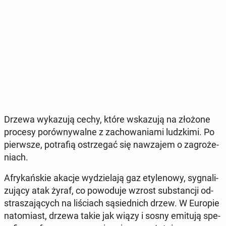
Drzewa wy­ka­zu­ją cechy, które wska­zu­ją na złożone
procesy po­rów­ny­wal­ne z za­cho­wa­nia­mi ludz­ki­mi. Po
pierw­sze, po­tra­fią ostrze­gać się na­wza­jem o za­gro­że­
niach.
Afry­kań­skie akacje wy­dzie­la­ją gaz ety­le­no­wy, sy­gna­li­
zu­ją­cy atak żyraf, co po­wo­du­je wzrost sub­stan­cji od­
stra­sza­ją­cych na li­ściach są­sied­nich drzew. W Europie
na­to­miast, drzewa takie jak wiązy i sosny emitują spe­