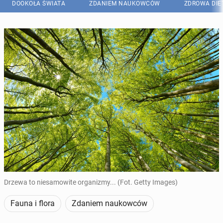
DOOKOŁA ŚWIATA
ZDANIEM NAUKOWCÓW
ZDROWA DIE
Drzewa to niesamowite organizmy... (Fot. Getty Images)
Fauna i flora
Zdaniem naukowców