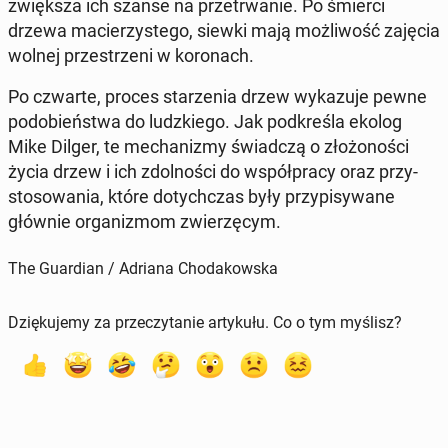
zwięk­sza ich szanse na prze­trwa­nie. Po śmierci
drzewa ma­cie­rzy­ste­go, siewki mają moż­li­wość zajęcia
wolnej prze­strze­ni w ko­ro­nach.
Po czwarte, proces sta­rze­nia drzew wy­ka­zu­je pewne
po­do­bień­stwa do ludz­kie­go. Jak pod­kre­śla ekolog
Mike Dilger, te me­cha­ni­zmy świad­czą o zło­żo­no­ści
życia drzew i ich zdol­no­ści do współ­pra­cy oraz przy­
sto­so­wa­nia, które do­tych­czas były przy­pi­sy­wa­ne
głównie or­ga­ni­zmom zwie­rzę­cym.
The Guardian / Adriana Chodakowska
Dziękujemy za przeczytanie artykułu. Co o tym myślisz?