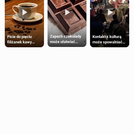
Zapach czekolady
Kontakt z kulturą
Picie do pięciu
może ułatwiać
może spowalniać
filiżanek kawy
trening siłowy
starzenie
dziennie jest
bezpieczne dla
większości
dorosłych