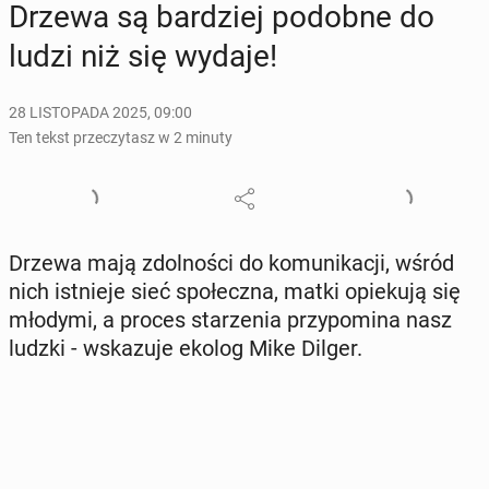
Drzewa są bar­dziej podobne do
ludzi niż się wydaje!
28 LISTOPADA 2025, 09:00
Ten tekst przeczytasz w 2 minuty
Drzewa mają zdol­no­ści do ko­mu­ni­ka­cji, wśród
nich ist­nie­je sieć spo­łecz­na, matki opie­ku­ją się
młodymi, a proces sta­rze­nia przy­po­mi­na nasz
ludzki - wska­zu­je ekolog Mike Dilger.