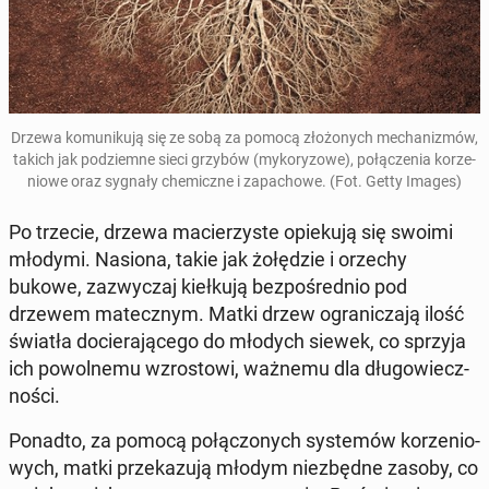
Drzewa ko­mu­ni­ku­ją się ze sobą za pomocą zło­żo­nych me­cha­ni­zmów,
takich jak pod­ziem­ne sieci grzybów (my­ko­ry­zo­we), po­łą­cze­nia ko­rze­
nio­we oraz sygnały che­micz­ne i za­pa­cho­we. (Fot. Getty Images)
Po trzecie, drzewa ma­cie­rzy­ste opie­ku­ją się swoimi
młodymi. Nasiona, takie jak żo­łę­dzie i orzechy
bukowe, za­zwy­czaj kieł­ku­ją bez­po­śred­nio pod
drzewem ma­tecz­nym. Matki drzew ogra­ni­cza­ją ilość
światła do­cie­ra­ją­ce­go do młodych siewek, co sprzyja
ich po­wol­ne­mu wzro­sto­wi, ważnemu dla dłu­go­wiecz­
no­ści.
Ponadto, za pomocą po­łą­czo­nych sys­te­mów ko­rze­nio­
wych, matki prze­ka­zu­ją młodym nie­zbęd­ne zasoby, co