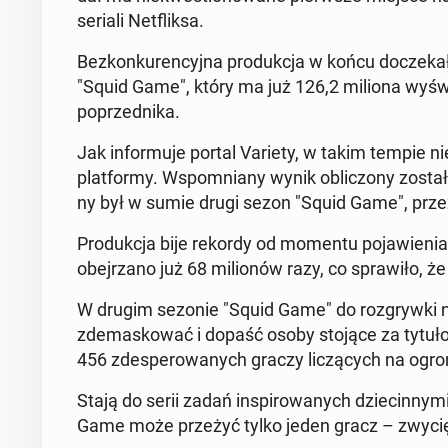
seriali Net­flik­sa.
Bez­kon­ku­ren­cyj­na pro­duk­cja w końcu do­cze­k
"Squid Game", który ma już 126,2 miliona wy­świe­
po­przed­ni­ka.
Jak in­for­mu­je portal Variety, w takim tempie n
plat­for­my. Wspo­mnia­ny wynik ob­li­czo­ny został
ny był w sumie drugi sezon "Squid Game", przez 
Pro­duk­cja bije rekordy od momentu po­ja­wie­nia 
obej­rza­no już 68 mi­lio­nów razy, co spra­wi­ło, że
W drugim sezonie "Squid Game" do roz­gryw­ki na
zde­ma­sko­wać i dopaść osoby stojące za ty­tu­ło­
456 zde­spe­ro­wa­nych graczy li­czą­cych na og
Stają do serii zadań in­spi­ro­wa­nych dzie­cin­ny­m
Game może przeżyć tylko jeden gracz – zwy­cię