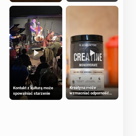
bezpieczne dla
większości dorosłych
Kreatyna może
Kontakt z kulturą może
wzmacniać odporność
spowalniać starzenie
przeciw nowotworom