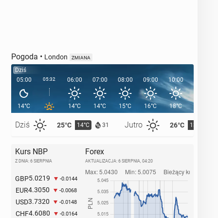
Pogoda
•
London
ZMIANA
Dziś
05:00
05:32
06:00
07:00
08:00
09:00
10:00
11:00
14°C
14°C
14°C
15°C
16°C
18°C
19°C
Dziś
Jutro
25°C
26°C
14°C
13°C
31
Kurs NBP
Forex
Z DNIA: 6 SIERPNIA
AKTUALIZACJA:
6 SIERPNIA, 04:20
5.0219
GBP
-0.0144
4.3050
EUR
-0.0068
3.7320
USD
-0.0148
4.6080
CHF
-0.0164