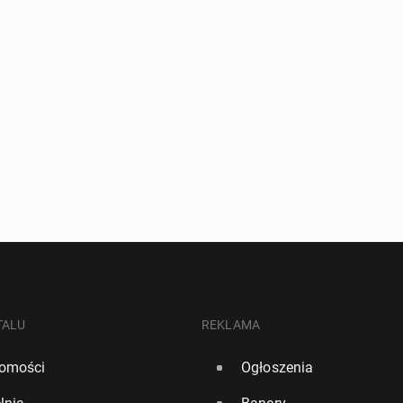
TALU
REKLAMA
omości
Ogłoszenia