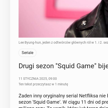
Lee Byung-hun, jeden z odtwórców głównych ról w 1. i 2. sez
Seriale
Drugi sezon "Squid Game" bije
11 STYCZNIA 2025, 09:00
Ten tekst przeczytasz w 1 minutę
Żaden inny ory­gi­nal­ny serial Net­flik­sa nie
sezon 'Squid Game'. W ciągu 11 dni od pre­m