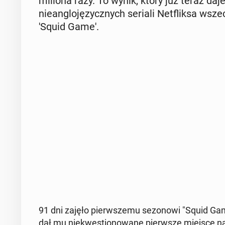
miliona razy. To wynik, który już teraz daje
nie­an­glo­ję­zycz­nych seriali Net­flik­sa w
'Squid Game'.
91 dni zajęło pierw­sze­mu se­zo­no­wi "Squid Gam
dał mu nie­kwe­stio­no­wa­ne pierw­sze miejsce na l