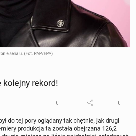
onie serialu. (Fot. PAP/EPA)
 kolejny rekord!
 był do tej pory oglą­da­ny tak chętnie, jak drugi
ie­ry pro­duk­cja ta została obej­rza­na 126,2