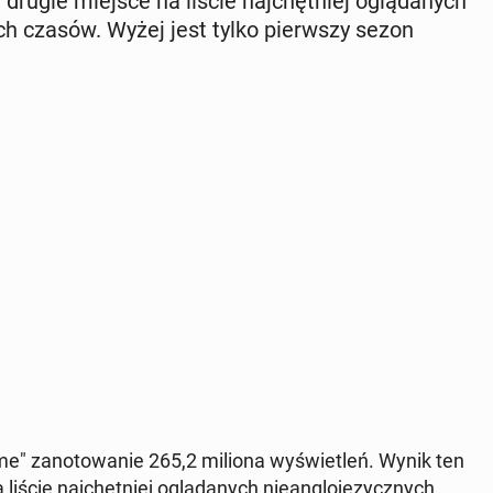
 drugie miejsce na liście naj­chęt­niej oglą­da­nych
szech czasów. Wyżej jest tylko pierw­szy sezon
e" za­no­to­wa­nie 265,2 miliona wy­świe­tleń. Wynik ten
iście naj­chęt­niej oglą­da­nych nie­an­glo­ję­zycz­nych