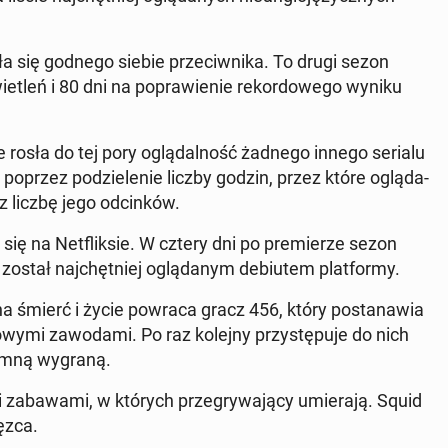
a­ła się godnego siebie prze­ciw­ni­ka. To drugi sezon
tleń i 80 dni na po­pra­wie­nie re­kor­do­we­go wyniku
ie rosła do tej pory oglą­dal­ność żadnego innego serialu
 poprzez po­dzie­le­nie liczby godzin, przez które oglą­da­
liczbę jego od­cin­ków.
się na Net­flik­sie. W cztery dni po pre­mie­rze sezon
 został naj­chęt­niej oglą­da­nym de­biu­tem plat­for­my.
 śmierć i życie powraca gracz 456, który po­sta­na­wia
wy­mi za­wo­da­mi. Po raz kolejny przy­stę­pu­je do nich
romną wygraną.
i za­ba­wa­mi, w których prze­gry­wa­ją­cy umie­ra­ją. Squid
z­ca.