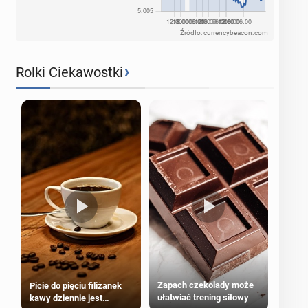
Źródło: currencybeacon.com
›
Rolki Ciekawostki
Zapach czekolady może
Picie do pięciu filiżanek
ułatwiać trening siłowy
kawy dziennie jest