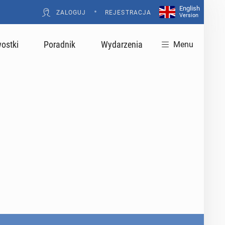
English
•
ZALOGUJ
REJESTRACJA
Version
ostki
Poradnik
Wydarzenia
Menu