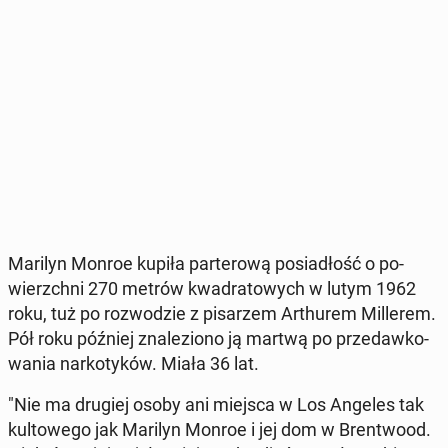
Marilyn Monroe kupiła par­te­ro­wą po­sia­dłość o po­
wierzch­ni 270 metrów kwa­dra­to­wych w lutym 1962
roku, tuż po roz­wo­dzie z pi­sa­rzem Ar­thu­rem Mil­le­rem.
Pół roku później zna­le­zio­no ją martwą po przedaw­ko­
wa­nia nar­ko­ty­ków. Miała 36 lat.
"Nie ma drugiej osoby ani miejsca w Los Angeles tak
kul­to­we­go jak Marilyn Monroe i jej dom w Bren­two­od.