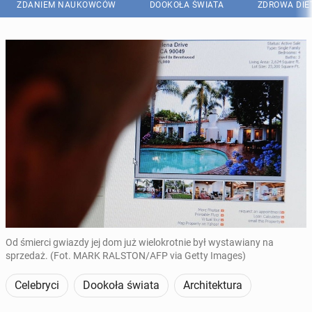
ZDANIEM NAUKOWCÓW
DOOKOŁA ŚWIATA
ZDROWA DIE
Od śmierci gwiazdy jej dom już wielokrotnie był wystawiany na
sprzedaż. (Fot. MARK RALSTON/AFP via Getty Images)
Celebryci
Dookoła świata
Architektura