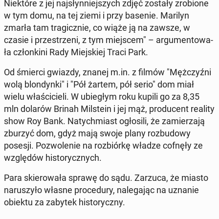
Nie­któ­re z jej naj­słyn­niej­szych zdjęć zostały zro­bio­ne
w tym domu, na tej ziemi i przy basenie. Marilyn
zmarła tam tra­gicz­nie, co wiąże ją na zawsze, w
czasie i prze­strze­ni, z tym miej­scem" – ar­gu­men­to­wa­
ła człon­ki­ni Rady Miej­skiej Traci Park.
Od śmierci gwiazdy, znanej m.in. z filmów "Męż­czyź­ni
wolą blon­dyn­ki" i "Pół żartem, pół serio" dom miał
wielu wła­ści­cie­li. W ubie­głym roku kupili go za 8,35
mln dolarów Brinah Mil­ste­in i jej mąż, pro­du­cent reality
show Roy Bank. Na­tych­miast ogło­si­li, że za­mie­rza­ją
zburzyć dom, gdyż mają swoje plany roz­bu­do­wy
posesji. Po­zwo­le­nie na roz­biór­kę władze cofnęły ze
wzglę­dów hi­sto­rycz­nych.
Para skie­ro­wa­ła sprawę do sądu. Zarzuca, że miasto
na­ru­szy­ło własne pro­ce­du­ry, na­le­ga­jąc na uznanie
obiektu za zabytek hi­sto­rycz­ny.