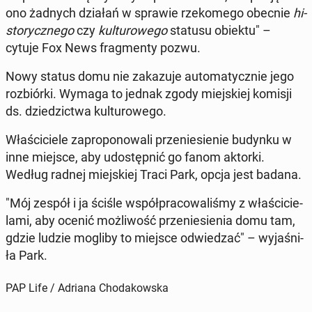
ono żadnych działań w sprawie rze­ko­me­go obecnie
hi­
sto­rycz­ne­go
czy
kul­tu­ro­we­go
statusu obiektu" –
cytuje Fox News frag­men­ty pozwu.
Nowy status domu nie za­ka­zu­je au­to­ma­tycz­nie jego
roz­biór­ki. Wymaga to jednak zgody miej­skiej komisji
ds. dzie­dzic­twa kul­tu­ro­we­go.
Wła­ści­cie­le za­pro­po­no­wa­li prze­nie­sie­nie budynku w
inne miejsce, aby udo­stęp­nić go fanom aktorki.
Według radnej miej­skiej Traci Park, opcja jest badana.
"Mój zespół i ja ściśle współ­pra­co­wa­li­śmy z wła­ści­cie­
la­mi, aby ocenić moż­li­wość prze­nie­sie­nia domu tam,
gdzie ludzie mogliby to miejsce od­wie­dzać" – wy­ja­śni­
ła Park.
PAP Life / Adriana Chodakowska