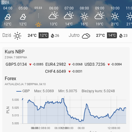
Dziś
04:00
05:00
05:33
06:00
07:00
08:00
09:00
10:00
11:
12°C
12°C
13°C
14°C
16°C
19°C
21°C
21
Dziś
Jutro
24°C
27°C
12°C
14°C
26
23
Kurs NBP
Z DNIA: 7 SIERPNIA
5.0134
4.2982
3.7236
GBP
EUR
USD
-0.0085
-0.0068
-0.0084
4.6049
CHF
-0.0031
Forex
AKTUALIZACJA:
7 SIERPNIA, 04:10