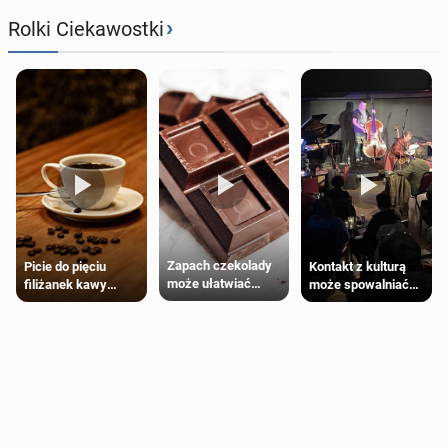
›
Rolki Ciekawostki
Zapach czekolady
Kontakt z kulturą
Picie do pięciu
może ułatwiać
może spowalniać
filiżanek kawy
trening siłowy
starzenie
dziennie jest
bezpieczne dla
większości
dorosłych