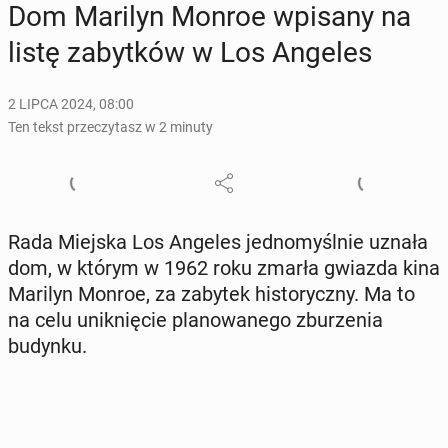
Dom Marilyn Monroe wpisany na
listę za­byt­ków w Los Angeles
2 LIPCA 2024, 08:00
Ten tekst przeczytasz w 2 minuty
Rada Miejska Los Angeles jed­no­myśl­nie uznała
dom, w którym w 1962 roku zmarła gwiazda kina
Marilyn Monroe, za zabytek hi­sto­rycz­ny. Ma to
na celu unik­nię­cie pla­no­wa­ne­go zbu­rze­nia
budynku.