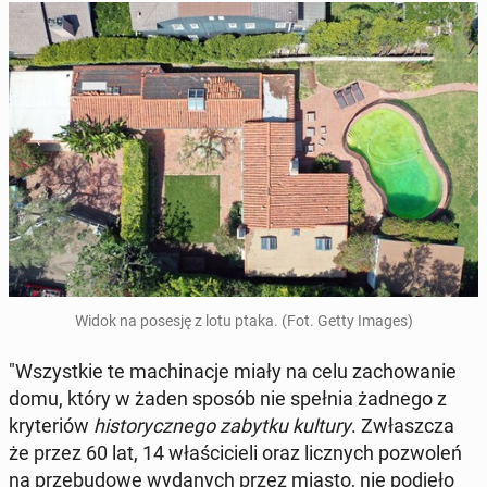
Widok na posesję z lotu ptaka. (Fot. Getty Images)
"Wszyst­kie te ma­chi­na­cje miały na celu za­cho­wa­nie
domu, który w żaden sposób nie spełnia żadnego z
kry­te­riów
hi­sto­rycz­ne­go zabytku kultury
. Zwłasz­cza
że przez 60 lat, 14 wła­ści­cie­li oraz licz­nych po­zwo­leń
na prze­bu­do­wę wy­da­nych przez miasto, nie podjęło