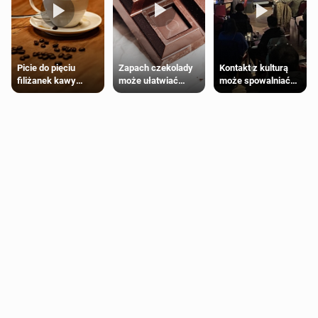
Zapach czekolady
Kontakt z kulturą
Picie do pięciu
może ułatwiać
może spowalniać
filiżanek kawy
trening siłowy
starzenie
dziennie jest
bezpieczne dla
większości
dorosłych