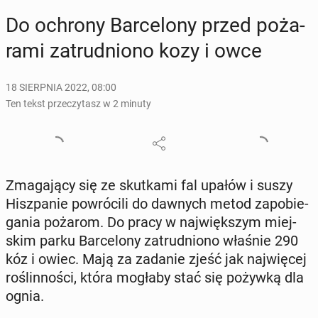
Do ochrony Bar­ce­lo­ny przed po­ża­
ra­mi za­trud­nio­no kozy i owce
18 SIERPNIA 2022, 08:00
Ten tekst przeczytasz w 2 minuty
Zma­ga­ją­cy się ze skut­ka­mi fal upałów i suszy
Hisz­pa­nie po­wró­ci­li do dawnych metod za­po­bie­
ga­nia pożarom. Do pracy w naj­więk­szym miej­
skim parku Bar­ce­lo­ny za­trud­nio­no właśnie 290
kóz i owiec. Mają za zadanie zjeść jak naj­wię­cej
ro­ślin­no­ści, która mogłaby stać się pożywką dla
ognia.