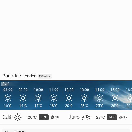
Pogoda
•
London
ZMIANA
Dziś
08:00
09:00
10:00
11:00
12:00
13:00
14:00
15:00
16:
16°C
16°C
17°C
18°C
20°C
23°C
25°C
26°C
26
Dziś
Jutro
26°C
27°C
11°C
14°C
28
19