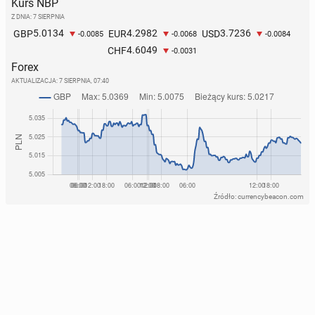
Kurs NBP
Z DNIA: 7 SIERPNIA
5.0134
4.2982
3.7236
GBP
EUR
USD
-0.0085
-0.0068
-0.0084
4.6049
CHF
-0.0031
Forex
AKTUALIZACJA:
7 SIERPNIA, 07:40
Źródło: currencybeacon.com