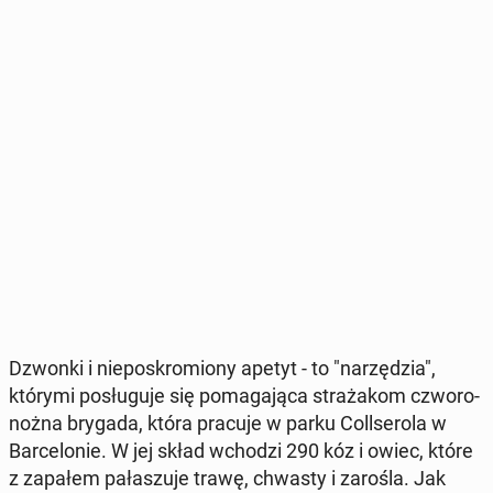
Dzwonki i nie­po­skro­mio­ny apetyt - to "na­rzę­dzia",
którymi po­słu­gu­je się po­ma­ga­ją­ca stra­ża­kom czwo­ro­
noż­na brygada, która pracuje w parku Col­l­se­ro­la w
Bar­ce­lo­nie. W jej skład wchodzi 290 kóz i owiec, które
z zapałem pa­ła­szu­je trawę, chwasty i zarośla. Jak