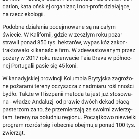
da­tion, ka­ta­loń­skiej or­ga­ni­za­cji non-profit dzia­ła­ją­cej
na rzecz eko­lo­gii.
Podobne dzia­ła­nia po­dej­mo­wa­ne są na całym
świecie. W Ka­li­for­nii, gdzie w zeszłym roku pożar
strawił ponad 850 tys. hek­ta­rów, wypas kóz za­kon­
trak­to­wa­ło kil­ka­na­ście firm. W zde­wa­sto­wa­nym przez
pożary w 2017 roku re­zer­wa­cie Faia Brava w pół­noc­
nej Por­tu­ga­lii pasie się 45 koni.
W ka­na­dyj­skiej pro­win­cji Ko­lum­bia Bry­tyj­ska za­gro­żo­
ne po­ża­ra­mi tereny oczysz­cza z nad­mia­ru ro­ślin­no­ści
bydło. Także w Hisz­pa­nii metoda ta jest już sto­so­wa­
na - władze An­da­lu­zji od prawie dwóch dekad płacą
pa­ste­rzom za to, że prze­mie­rza­ją ze swoimi zwie­rzę­
ta­mi tereny na po­łu­dniu regionu. Po­cząt­ko­wo nie­wiel­ki
program rozrósł się i obecnie obej­mu­je ponad 100 tys.
zwie­rząt.