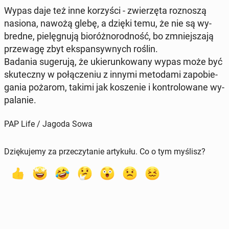
Wypas daje też inne ko­rzy­ści - zwie­rzę­ta roz­no­szą
nasiona, nawożą glebę, a dzięki temu, że nie są wy­
bred­ne, pie­lę­gnu­ją bio­róż­no­rod­ność, bo zmniej­sza­ją
prze­wa­gę zbyt eks­pan­syw­nych roślin.
Badania su­ge­ru­ją, że ukie­run­ko­wa­ny wypas może być
sku­tecz­ny w po­łą­cze­niu z innymi me­to­da­mi za­po­bie­
ga­nia pożarom, takimi jak ko­sze­nie i kon­tro­lo­wa­ne wy­
pa­la­nie.
PAP Life / Jagoda Sowa
Dziękujemy za przeczytanie artykułu. Co o tym myślisz?