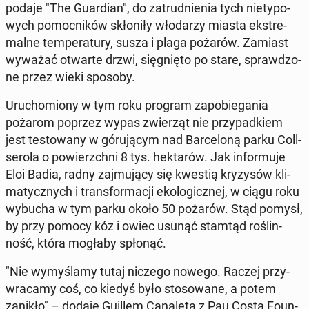
podaje "The Gu­ar­dian", do za­trud­nie­nia tych nie­ty­po­
wych po­moc­ni­ków skło­ni­ły wło­da­rzy miasta eks­tre­
mal­ne tem­pe­ra­tu­ry, susza i plaga pożarów. Zamiast
wyważać otwarte drzwi, się­gnię­to po stare, spraw­dzo­
ne przez wieki sposoby.
Uru­cho­mio­ny w tym roku program za­po­bie­ga­nia
pożarom poprzez wypas zwie­rząt nie przy­pad­kiem
jest te­sto­wa­ny w gó­ru­ją­cym nad Bar­ce­lo­ną parku Col­l­
se­ro­la o po­wierzch­ni 8 tys. hek­ta­rów. Jak in­for­mu­je
Eloi Badia, radny zaj­mu­ją­cy się kwestią kry­zy­sów kli­
ma­tycz­nych i trans­for­ma­cji eko­lo­gicz­nej, w ciągu roku
wybucha w tym parku około 50 pożarów. Stąd pomysł,
by przy pomocy kóz i owiec usunąć stamtąd ro­ślin­
ność, która mogłaby spłonąć.
"Nie wy­my­śla­my tutaj niczego nowego. Raczej przy­
wra­ca­my coś, co kiedyś było sto­so­wa­ne, a potem
zanikło" – dodaje Guillem Ca­na­le­ta z Pau Costa Fo­un­