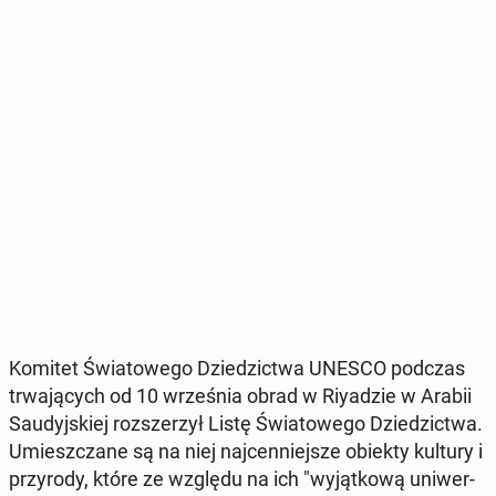
Komitet Świa­to­we­go Dzie­dzic­twa UNESCO podczas
trwa­ją­cych od 10 wrze­śnia obrad w Riy­adzie w Arabii
Sau­dyj­skiej roz­sze­rzył Listę Świa­to­we­go Dzie­dzic­twa.
Umiesz­cza­ne są na niej naj­cen­niej­sze obiekty kultury i
przy­ro­dy, które ze względu na ich "wy­jąt­ko­wą uni­wer­