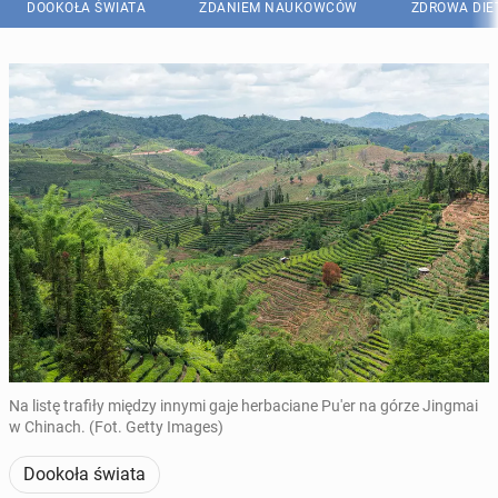
DOOKOŁA ŚWIATA
ZDANIEM NAUKOWCÓW
ZDROWA DIE
Na listę trafiły między innymi gaje herbaciane Pu'er na górze Jingmai
w Chinach. (Fot. Getty Images)
Dookoła świata