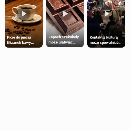
Zapach czekolady
Kontakt z kulturą
Picie do pięciu
może ułatwiać
może spowalniać
filiżanek kawy
trening siłowy
starzenie
dziennie jest
bezpieczne dla
większości
dorosłych