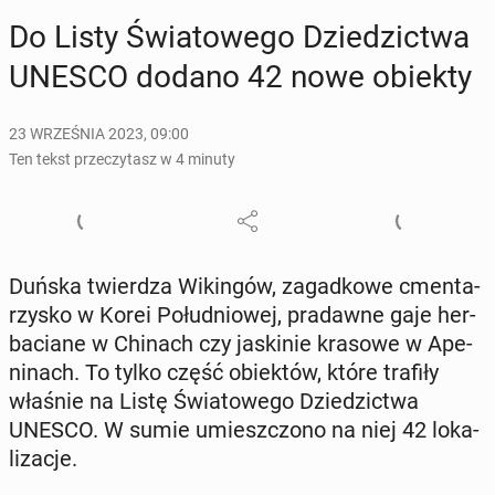
Do Listy Świa­to­we­go Dzie­dzic­twa
UNESCO dodano 42 nowe obiekty
23 WRZEŚNIA 2023, 09:00
Ten tekst przeczytasz w 4 minuty
Duńska twier­dza Wi­kin­gów, za­gad­ko­we cmen­ta­
rzy­sko w Korei Po­łu­dnio­wej, pra­daw­ne gaje her­
ba­cia­ne w Chinach czy ja­ski­nie krasowe w Ape­
ni­nach. To tylko część obiek­tów, które trafiły
właśnie na Listę Świa­to­we­go Dzie­dzic­twa
UNESCO. W sumie umiesz­czo­no na niej 42 lo­ka­
li­za­cje.