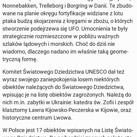
Non­ne­bak­ken, Trel­le­borg i Bor­gring w Danii. Te zbu­do­
wa­ne na planie okręgu for­ty­fi­ka­cje wi­dzia­ne z lotu
ptaka budzą sko­ja­rze­nia z kręgami w zbożu, o których
stwo­rze­nie po­dej­rze­wa się UFO. Umoc­nie­nia te były
stra­te­gicz­nie roz­miesz­czo­ne w pobliżu ważnych
szlaków lą­do­wych i mor­skich. Choć do dziś nie
wiadomo, dla­cze­go nadano im właśnie taką geo­me­
trycz­ną formę.
Komitet Świa­to­we­go Dzie­dzic­twa UNESCO dał też
wyraz swojego za­nie­po­ko­je­nia losem nie­któ­rych
obiek­tów na­le­żą­cych do Świa­to­we­go Dzie­dzic­twa,
wpi­su­jąc je na listę obiek­tów za­gro­żo­nych. Należą do
nich m.in. zabytki w Ukra­inie: katedra św. Zofii i zespół
klasz­tor­ny Ławra Ki­jow­sko-Pe­czer­ska w Kijowie, oraz
hi­sto­rycz­ne centrum Lwowa.
W Polsce jest 17 obiek­tów wpi­sa­nych na Listę Świa­to­