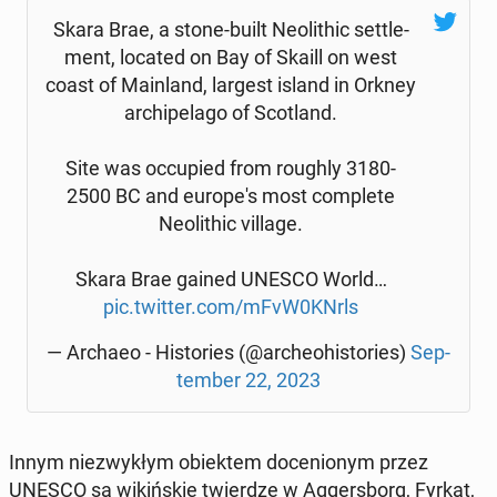
Skara Brae, a stone-built Neo­li­thic set­tle­
ment, located on Bay of Skaill on west
coast of Ma­in­land, largest island in Orkney
ar­chi­pe­la­go of Sco­tland.
Site was oc­cu­pied from roughly 3180-
2500 BC and eu­ro­pe­'s most com­ple­te
Neo­li­thic village.
Skara Brae gained UNESCO World…
pic.twitter.com/mFvW0KNrls
— Archaeo - Hi­sto­ries (@ar­che­ohi­sto­ries)
Sep­
tem­ber 22, 2023
Innym nie­zwy­kłym obiek­tem do­ce­nio­nym przez
UNESCO są wi­kiń­skie twier­dze w Ag­gers­borg, Fyrkat,