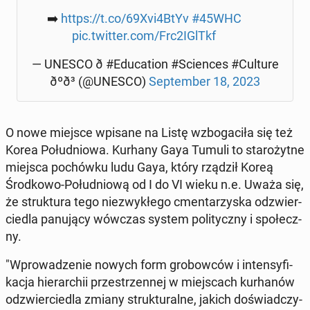
➡️
https://t.co/69Xvi4BtYv
#45WHC
pic.twitter.com/Frc2IGlTkf
— UNESCO ð️ #Edu­ca­tion #Scien­ces #Culture
ðºð³ (@UNESCO)
Sep­tem­ber 18, 2023
O nowe miejsce wpisane na Listę wzbo­ga­ci­ła się też
Korea Po­łu­dnio­wa. Kurhany Gaya Tumuli to sta­ro­żyt­ne
miejsca po­chów­ku ludu Gaya, który rządził Koreą
Środ­ko­wo-Po­łu­dnio­wą od I do VI wieku n.e. Uważa się,
że struk­tu­ra tego nie­zwy­kłe­go cmen­ta­rzy­ska od­zwier­
cie­dla pa­nu­ją­cy wówczas system po­li­tycz­ny i spo­łecz­
ny.
"Wpro­wa­dze­nie nowych form gro­bow­ców i in­ten­sy­fi­
ka­cja hie­rar­chii prze­strzen­nej w miej­scach kur­ha­nów
od­zwier­cie­dla zmiany struk­tu­ral­ne, jakich do­świad­czy­