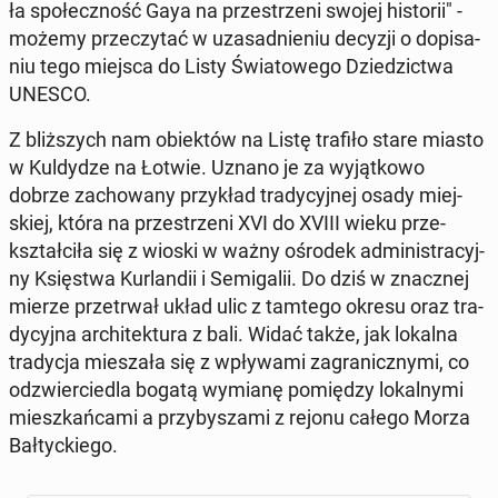
ła spo­łecz­ność Gaya na prze­strze­ni swojej hi­sto­rii" -
możemy prze­czy­tać w uza­sad­nie­niu decyzji o do­pi­sa­
niu tego miejsca do Listy Świa­to­we­go Dzie­dzic­twa
UNESCO.
Z bliż­szych nam obiek­tów na Listę trafiło stare miasto
w Kul­dy­dze na Łotwie. Uznano je za wy­jąt­ko­wo
dobrze za­cho­wa­ny przy­kład tra­dy­cyj­nej osady miej­
skiej, która na prze­strze­ni XVI do XVIII wieku prze­
kształ­ci­ła się z wioski w ważny ośrodek ad­mi­ni­stra­cyj­
ny Księ­stwa Kur­lan­dii i Se­mi­ga­lii. Do dziś w znacz­nej
mierze prze­trwał układ ulic z tamtego okresu oraz tra­
dy­cyj­na ar­chi­tek­tu­ra z bali. Widać także, jak lokalna
tra­dy­cja mie­sza­ła się z wpły­wa­mi za­gra­nicz­ny­mi, co
od­zwier­cie­dla bogatą wymianę po­mię­dzy lo­kal­ny­mi
miesz­kań­ca­mi a przy­by­sza­mi z rejonu całego Morza
Bał­tyc­kie­go.