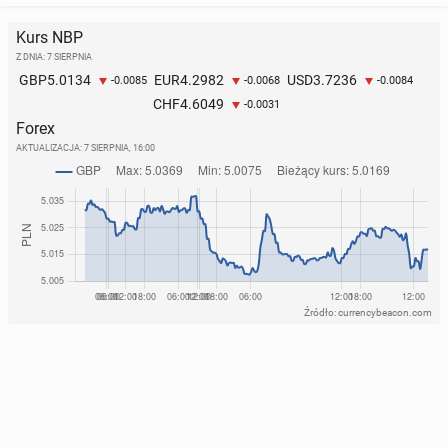
Kurs NBP
Z DNIA: 7 SIERPNIA
5.0134
4.2982
3.7236
GBP
EUR
USD
-0.0085
-0.0068
-0.0084
4.6049
CHF
-0.0031
Forex
AKTUALIZACJA:
7 SIERPNIA, 16:00
Źródło: currencybeacon.com