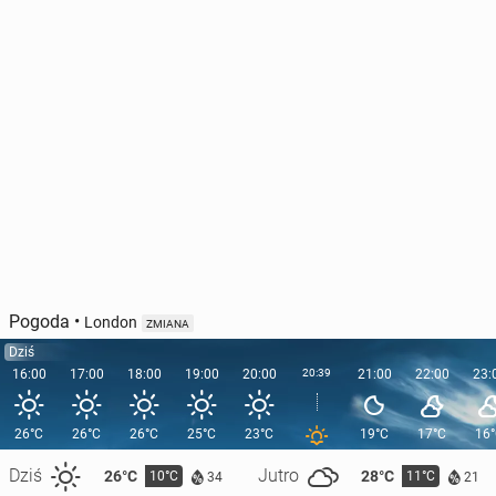
Pogoda
•
London
ZMIANA
Dziś
16:00
17:00
18:00
19:00
20:00
20:39
21:00
22:00
23:
26°C
26°C
26°C
25°C
23°C
19°C
17°C
16
Dziś
Jutro
26°C
28°C
10°C
11°C
34
21