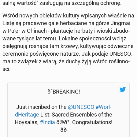
sal­ną wartość" za­słu­gu­ją na szcze­gól­ną ochronę.
Wśród nowych obiek­tów kultury wpi­sa­nych właśnie na
Listę są pra­daw­ne gaje her­ba­cia­ne na górze Jingmai
w Pu’er w Chinach - plan­ta­cje herbaty i wioski zbu­do­
wa­ne tysiące lat temu. Lokalne spo­łecz­no­ści wciąż
pie­lę­gnu­ją rosnące tam krzewy, kul­ty­wu­jąc od­wiecz­ne
ce­re­mo­nie po­świę­co­ne naturze. Jak podaje UNESCO,
ma to związek z wiarą, że duchy żyją wśród ro­ślin­no­
ści.
ð´BRE­AKING!
Just in­scri­bed on the
@UNESCO
#Worl­
dHe­ri­ta­ge
List: Sacred En­sem­bles of the
Hoy­sa­las,
#India
ð®ð³. Con­gra­tu­la­tions!
ðð