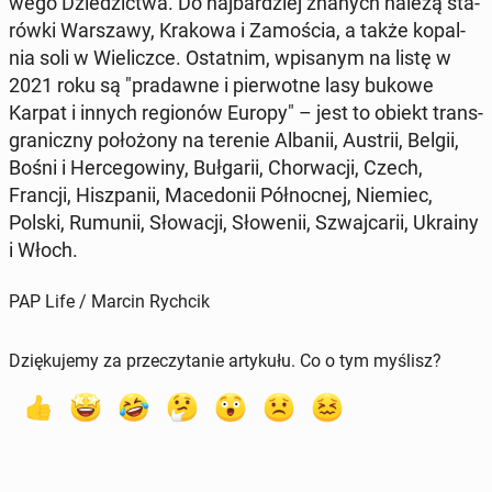
we­go Dzie­dzic­twa. Do naj­bar­dziej znanych należą sta­
rów­ki War­sza­wy, Krakowa i Za­mo­ścia, a także ko­pal­
nia soli w Wie­licz­ce. Ostat­nim, wpi­sa­nym na listę w
2021 roku są "pra­daw­ne i pier­wot­ne lasy bukowe
Karpat i innych re­gio­nów Europy" – jest to obiekt trans­
gra­nicz­ny po­ło­żo­ny na terenie Albanii, Austrii, Belgii,
Bośni i Her­ce­go­wi­ny, Buł­ga­rii, Chor­wa­cji, Czech,
Francji, Hisz­pa­nii, Ma­ce­do­nii Pół­noc­nej, Niemiec,
Polski, Rumunii, Sło­wa­cji, Sło­we­nii, Szwaj­ca­rii, Ukrainy
i Włoch.
PAP Life / Marcin Rychcik
Dziękujemy za przeczytanie artykułu. Co o tym myślisz?