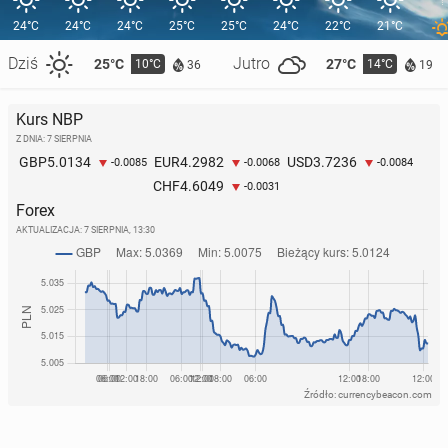
24°C
24°C
24°C
25°C
25°C
24°C
22°C
21°C
Dziś
Jutro
25°C
27°C
10°C
14°C
36
19
Kurs NBP
Z DNIA: 7 SIERPNIA
5.0134
4.2982
3.7236
GBP
EUR
USD
-0.0085
-0.0068
-0.0084
4.6049
CHF
-0.0031
Forex
AKTUALIZACJA:
7 SIERPNIA, 13:30
Źródło: currencybeacon.com