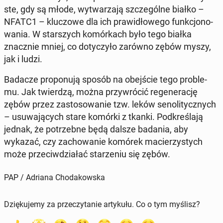
ste, gdy są młode, wy­twa­rza­ją szcze­gól­ne białko –
NFATC1 – klu­czo­we dla ich pra­wi­dło­we­go funk­cjo­no­
wa­nia. W star­szych ko­mór­kach było tego białka
znacz­nie mniej, co do­ty­czy­ło zarówno zębów myszy,
jak i ludzi.
Badacze pro­po­nu­ją sposób na obej­ście tego pro­ble­
mu. Jak twier­dzą, można przy­wró­cić re­ge­ne­ra­cję
zębów przez za­sto­so­wa­nie tzw. leków se­no­li­tycz­nych
– usu­wa­ją­cych stare komórki z tkanki. Pod­kre­śla­ją
jednak, że po­trzeb­ne będą dalsze badania, aby
wykazać, czy za­cho­wa­nie komórek ma­cie­rzy­stych
może prze­ciw­dzia­łać sta­rze­niu się zębów.
PAP / Adriana Chodakowska
Dziękujemy za przeczytanie artykułu. Co o tym myślisz?