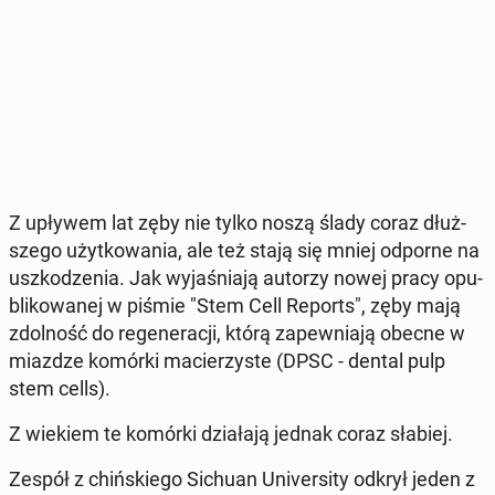
Z upływem lat zęby nie tylko noszą ślady coraz dłuż­
sze­go użyt­ko­wa­nia, ale też stają się mniej odporne na
uszko­dze­nia. Jak wy­ja­śnia­ją autorzy nowej pracy opu­
bli­ko­wa­nej w piśmie "Stem Cell Reports", zęby mają
zdol­ność do re­ge­ne­ra­cji, którą za­pew­nia­ją obecne w
miazdze komórki ma­cie­rzy­ste (DPSC - dental pulp
stem cells).
Z wiekiem te komórki dzia­ła­ją jednak coraz słabiej.
Zespół z chiń­skie­go Sichuan Uni­ver­si­ty odkrył jeden z