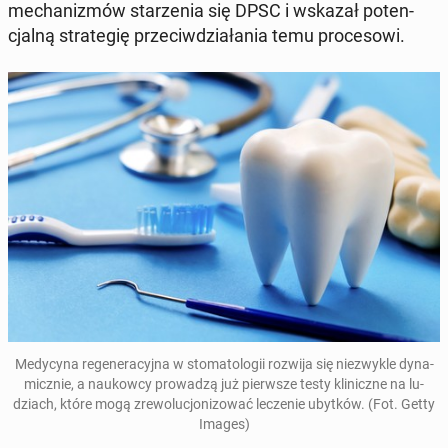
me­cha­ni­zmów sta­rze­nia się DPSC i wskazał po­ten­
cjal­ną stra­te­gię prze­ciw­dzia­ła­nia temu pro­ce­so­wi.
Me­dy­cy­na re­ge­ne­ra­cyj­na w sto­ma­to­lo­gii rozwija się nie­zwy­kle dy­na­
micz­nie, a
na­ukow­cy pro­wa­dzą już pierw­sze testy kli­nicz­ne na lu­
dziach
, które mogą zre­wo­lu­cjo­ni­zo­wać le­cze­nie ubytków
. (Fot. Getty
Images)