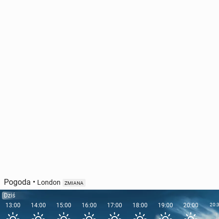
Pogoda
•
London
ZMIANA
Dziś
13:00
14:00
15:00
16:00
17:00
18:00
19:00
20:00
20: