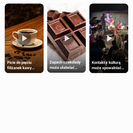
Zapach czekolady
Kontakt z kulturą
Picie do pięciu
może ułatwiać
może spowalniać
filiżanek kawy
trening siłowy
starzenie
dziennie jest
bezpieczne dla
większości
dorosłych