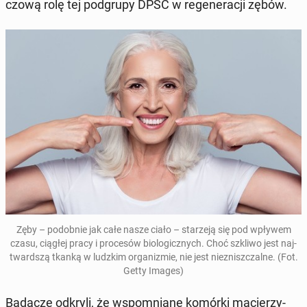
czo­wą rolę tej pod­gru­py DPSC w re­ge­ne­ra­cji zębów.
Zęby – po­dob­nie jak całe nasze ciało – sta­rze­ją się pod wpływem
czasu, ciągłej pracy i pro­ce­sów bio­lo­gicz­nych. Choć szkliwo jest naj­
tward­szą tkanką w ludzkim or­ga­ni­zmie, nie jest nie­znisz­czal­ne.
(Fot.
Getty Images)
Badacze odkryli, że wspo­mnia­ne komórki ma­cie­rzy­