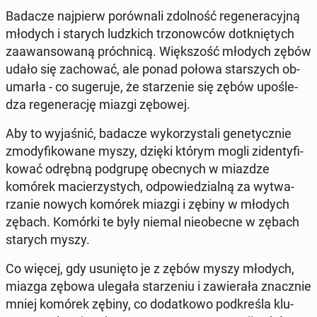
Badacze naj­pierw po­rów­na­li zdol­ność re­ge­ne­ra­cyj­ną
młodych i starych ludz­kich trzo­now­ców do­tknię­tych
za­awan­so­wa­ną próch­ni­cą. Więk­szość młodych zębów
udało się za­cho­wać, ale ponad połowa star­szych ob­
umar­ła - co su­ge­ru­je, że sta­rze­nie się zębów upo­śle­
dza re­ge­ne­ra­cję miazgi zębowej.
Aby to wy­ja­śnić, badacze wy­ko­rzy­sta­li ge­ne­tycz­nie
zmo­dy­fi­ko­wa­ne myszy, dzięki którym mogli zi­den­ty­fi­
ko­wać odrębną pod­gru­pę obec­nych w miazdze
komórek ma­cie­rzy­stych, od­po­wie­dzial­ną za wy­twa­
rza­nie nowych komórek miazgi i zębiny w młodych
zębach. Komórki te były niemal nie­obec­ne w zębach
starych myszy.
Co więcej, gdy usu­nię­to je z zębów myszy młodych,
miazga zębowa ulegała sta­rze­niu i za­wie­ra­ła znacz­nie
mniej komórek zębiny, co do­dat­ko­wo pod­kre­śla klu­