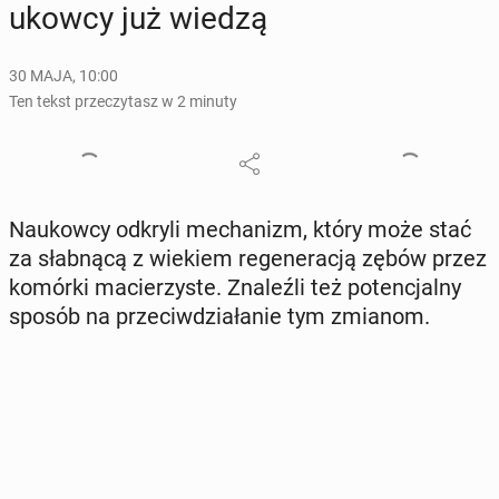
ukow­cy już wiedzą
30 MAJA, 10:00
Ten tekst przeczytasz w 2 minuty
Na­ukow­cy odkryli me­cha­nizm, który może stać
za słab­ną­cą z wiekiem re­ge­ne­ra­cją zębów przez
komórki ma­cie­rzy­ste. Zna­leź­li też po­ten­cjal­ny
sposób na prze­ciw­dzia­ła­nie tym zmianom.