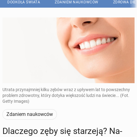
DOOKOŁA ŚWIATA
ZDANIEM NAUKOWCÓW
ZDROWA DIE
Utrata przynajmniej kilku zębów wraz z upływem lat to powszechny
problem zdrowotny, który dotyka większość ludzi na świecie... (Fot.
Getty Images)
Zdaniem naukowców
Dla­cze­go zęby się sta­rze­ją? Na­