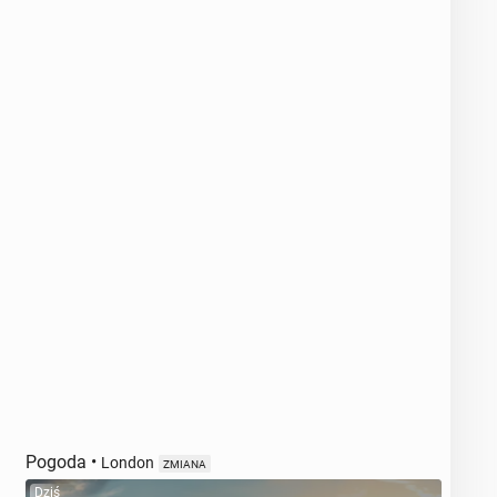
Pogoda
•
London
ZMIANA
Dziś