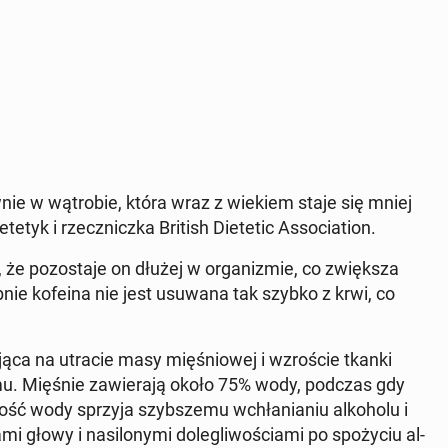
ównie w wą­tro­bie, która wraz z wiekiem staje się mniej
­tyk i rzecz­nicz­ka British Die­te­tic As­so­cia­tion.
e, że po­zo­sta­je on dłużej w or­ga­ni­zmie, co zwięk­sza
ob­nie kofeina nie jest usuwana tak szybko z krwi, co
ą­ca na utracie masy mię­śnio­wej i wzro­ście tkanki
­zmu. Mięśnie za­wie­ra­ją około 75% wody, podczas gdy
ść wody sprzyja szyb­sze­mu wchła­nia­niu al­ko­ho­lu i
 głowy i na­si­lo­ny­mi do­le­gli­wo­ścia­mi po spo­ży­ciu al­