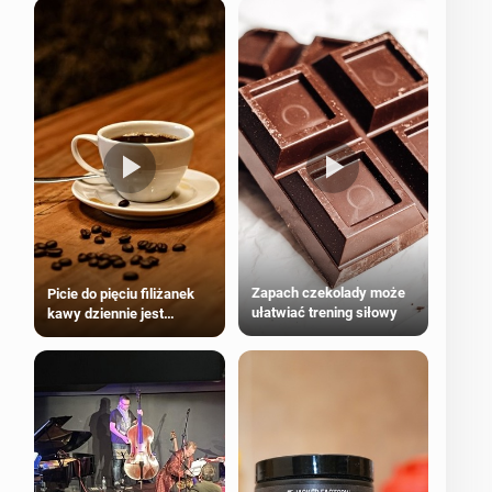
Zapach czekolady może
Picie do pięciu filiżanek
ułatwiać trening siłowy
kawy dziennie jest
bezpieczne dla
większości dorosłych