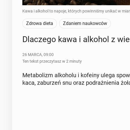
Kawa i alkohol to napoje, których powinniśmy unikać w miarę 
Zdrowa dieta
Zdaniem naukowców
Dla­cze­go kawa i alkohol z w
26 MARCA, 09:00
Ten tekst przeczytasz w 2 minuty
Me­ta­bo­lizm al­ko­ho­lu i kofeiny ulega spo
kaca, za­bu­rzeń snu oraz po­draż­nie­nia żołą