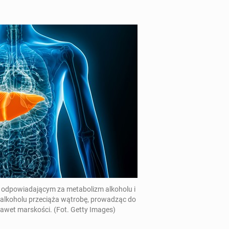
o­wia­da­ją­cym za me­ta­bo­lizm al­ko­ho­lu i
 al­ko­ho­lu prze­cią­ża wątrobę, pro­wa­dząc do
 a nawet mar­sko­ści. (Fot. Getty Images)