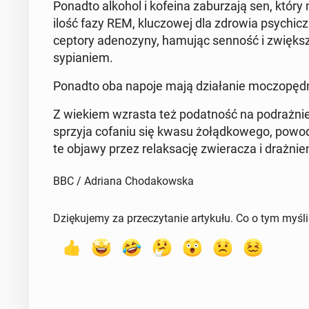
Ponadto alkohol i kofeina za­bu­rza­ją sen, który 
ilość fazy REM, klu­czo­wej dla zdrowia psy­chicz­
cep­to­ry ade­no­zy­ny, hamując senność i zwięk­sz
sy­pia­niem.
Ponadto oba napoje mają dzia­ła­nie mo­czo­pęd­
Z wiekiem wzrasta też po­dat­ność na po­draż­nie­
sprzyja cofaniu się kwasu żo­łąd­ko­we­go, po­w
te objawy przez re­lak­sa­cję zwie­ra­cza i draż­nie­
BBC / Adriana Chodakowska
Dziękujemy za przeczytanie artykułu. Co o tym myśl