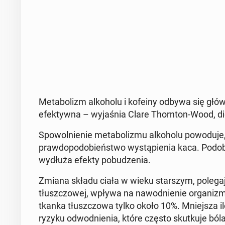
Me­ta­bo­lizm al­ko­ho­lu i kofeiny odbywa się gł
efek­tyw­na – wy­ja­śnia Clare Thorn­ton-Wood, die­te
Spo­wol­nie­nie me­ta­bo­li­zmu al­ko­ho­lu po­wo­du­j
praw­do­po­do­bień­stwo wy­stą­pie­nia kaca. Po­d
wydłuża efekty po­bu­dze­nia.
Zmiana składu ciała w wieku star­szym, po­le­ga­j
tłusz­czo­wej, wpływa na na­wod­nie­nie or­ga­ni
tkanka tłusz­czo­wa tylko około 10%. Mniej­sza ilo
ryzyku od­wod­nie­nia, które często skut­ku­je bólami