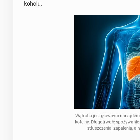
ko­ho­lu.
Wątroba jest głównym na­rzą­dem od­p
kofeiny. Dłu­go­trwa­łe spo­ży­wa­nie
stłusz­cze­nia, za­pa­le­nia,