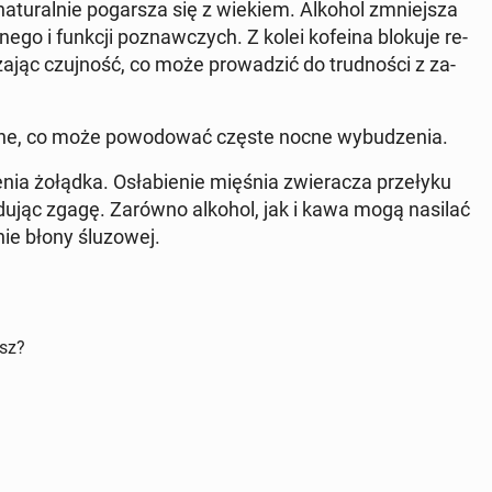
na­tu­ral­nie po­gar­sza się z wiekiem. Alkohol zmniej­sza
ne­go i funkcji po­znaw­czych. Z kolei kofeina blokuje re­
a­jąc czuj­ność, co może pro­wa­dzić do trud­no­ści z za­
ne, co może po­wo­do­wać częste nocne wy­bu­dze­nia.
nia żołądka. Osła­bie­nie mięśnia zwie­ra­cza prze­ły­ku
o­du­jąc zgagę. Zarówno alkohol, jak i kawa mogą nasilać
nie błony ślu­zo­wej.
isz?