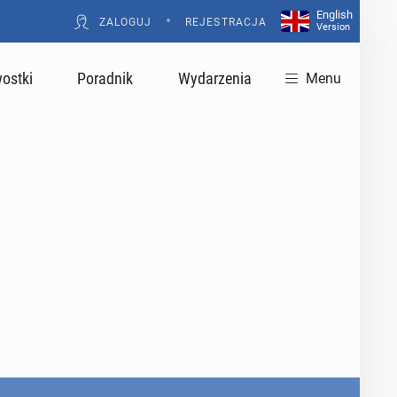
English
•
ZALOGUJ
REJESTRACJA
Version
ostki
Poradnik
Wydarzenia
Menu