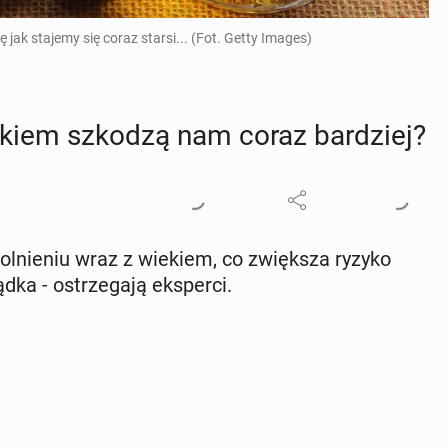
jak stajemy się coraz starsi... (Fot. Getty Images)
iekiem szkodzą nam coraz bar­dziej?
­wol­nie­niu wraz z wiekiem, co zwięk­sza ryzyko
dka - ostrze­ga­ją eks­per­ci.