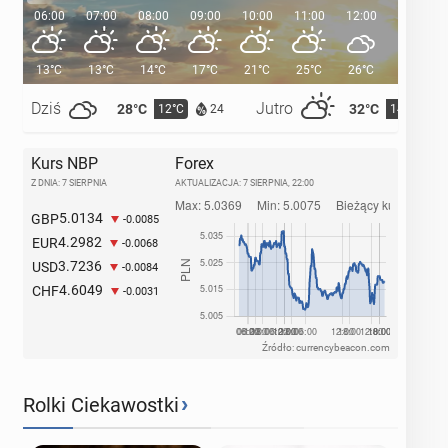
06:00
07:00
08:00
09:00
10:00
11:00
12:00
13:00
13°C
13°C
14°C
17°C
21°C
25°C
26°C
26°C
Dziś
Jutro
28°C
32°C
12°C
14°C
24
Kurs NBP
Forex
Z DNIA: 7 SIERPNIA
AKTUALIZACJA:
7 SIERPNIA, 22:00
5.0134
GBP
-0.0085
4.2982
EUR
-0.0068
3.7236
USD
-0.0084
4.6049
CHF
-0.0031
Źródło: currencybeacon.com
›
Rolki Ciekawostki