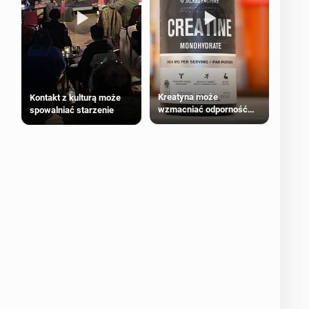
Kreatyna może
Kontakt z kulturą może
wzmacniać odporność
spowalniać starzenie
przeciw nowotworom