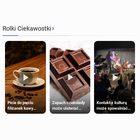
›
Rolki Ciekawostki
Zapach czekolady
Kontakt z kulturą
Picie do pięciu
może ułatwiać
może spowalniać
filiżanek kawy
trening siłowy
starzenie
dziennie jest
bezpieczne dla
większości
dorosłych