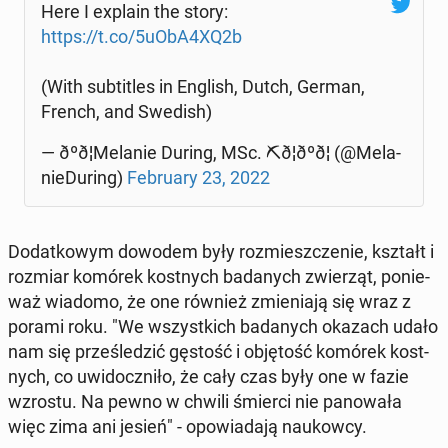
Here I explain the story:
https://t.co/5uObA4XQ2b
(With sub­ti­tles in English, Dutch, German,
French, and Swedish)
— ðºð¦Me­la­nie During, MSc. ⛏ð¦ðºð¦ (@Me­la­
nie­Du­ring)
Fe­bru­ary 23, 2022
Do­dat­ko­wym dowodem były roz­miesz­cze­nie, kształt i
rozmiar komórek kost­nych ba­da­nych zwie­rząt, po­nie­
waż wiadomo, że one również zmie­nia­ją się wraz z
porami roku. "We wszyst­kich ba­da­nych okazach udało
nam się prze­śle­dzić gęstość i ob­ję­tość komórek kost­
nych, co uwi­docz­ni­ło, że cały czas były one w fazie
wzrostu. Na pewno w chwili śmierci nie pa­no­wa­ła
więc zima ani jesień" - opo­wia­da­ją na­ukow­cy.