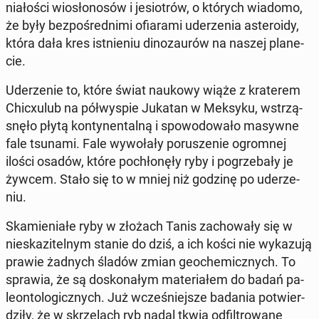
nia­ło­ści wio­sło­no­sów i je­sio­trów, o których wiadomo,
że były bez­po­śred­ni­mi ofia­ra­mi ude­rze­nia aste­ro­idy,
która dała kres ist­nie­niu di­no­zau­rów na naszej pla­ne­
cie.
Ude­rze­nie to, które świat naukowy wiąże z kra­te­rem
Chi­cxu­lub na pół­wy­spie Jukatan w Meksyku, wstrzą­
snę­ło płytą kon­ty­nen­tal­ną i spo­wo­do­wa­ło masywne
fale tsunami. Fale wy­wo­ła­ły po­ru­sze­nie ogrom­nej
ilości osadów, które po­chło­nę­ły ryby i po­grze­ba­ły je
żywcem. Stało się to w mniej niż godzinę po ude­rze­
niu.
Ska­mie­nia­łe ryby w złożach Tanis za­cho­wa­ły się w
nie­ska­zi­tel­nym stanie do dziś, a ich kości nie wy­ka­zu­ją
prawie żadnych śladów zmian geo­che­micz­nych. To
sprawia, że są do­sko­na­łym ma­te­ria­łem do badań pa­
le­on­to­lo­gicz­nych. Już wcze­śniej­sze badania po­twier­
dzi­ły, że w skrze­lach ryb nadal tkwią od­fil­tro­wa­ne