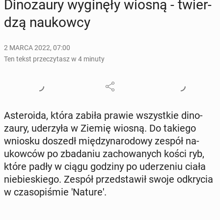
Di­no­zau­ry wy­gi­nę­ły wiosną - twier­
dzą na­ukow­cy
2 MARCA 2022, 07:00
Ten tekst przeczytasz w 4 minuty
Aste­ro­ida, która zabiła prawie wszyst­kie di­no­
zau­ry, ude­rzy­ła w Ziemię wiosną. Do takiego
wniosku doszedł mię­dzy­na­ro­do­wy zespół na­
ukow­ców po zba­da­niu za­cho­wa­nych kości ryb,
które padły w ciągu godziny po ude­rze­niu ciała
nie­bie­skie­go. Zespół przed­sta­wił swoje od­kry­cia
w cza­so­pi­śmie 'Na­tu­re'.