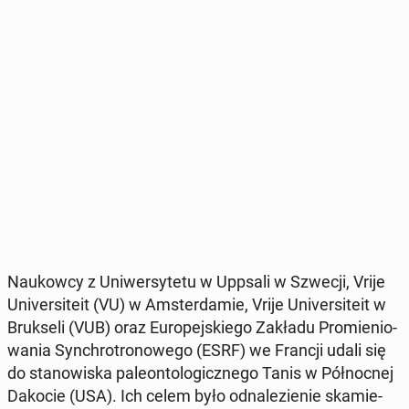
Na­ukow­cy z Uni­wer­sy­te­tu w Uppsali w Szwecji, Vrije
Uni­ver­si­te­it (VU) w Am­ster­da­mie, Vrije Uni­ver­si­te­it w
Bruk­se­li (VUB) oraz Eu­ro­pej­skie­go Zakładu Pro­mie­nio­
wa­nia Syn­chro­tro­no­we­go (ESRF) we Francji udali się
do sta­no­wi­ska pa­le­on­to­lo­gicz­ne­go Tanis w Pół­noc­nej
Dakocie (USA). Ich celem było od­na­le­zie­nie ska­mie­