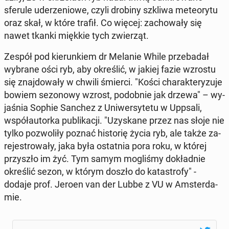
sferule ude­rze­nio­we, czyli drobiny szkliwa me­te­ory­tu
oraz skał, w które trafił. Co więcej: za­cho­wa­ły się
nawet tkanki miękkie tych zwie­rząt.
Zespół pod kie­run­kiem dr Melanie While prze­ba­dał
wybrane ości ryb, aby okre­ślić, w jakiej fazie wzrostu
się znaj­do­wa­ły w chwili śmierci. "Kości cha­rak­te­ry­zu­je
bowiem se­zo­no­wy wzrost, po­dob­nie jak drzewa" – wy­
ja­śnia Sophie Sanchez z Uni­wer­sy­te­tu w Uppsali,
współ­au­tor­ka pu­bli­ka­cji. "Uzy­ska­ne przez nas słoje nie
tylko po­zwo­li­ły poznać hi­sto­rię życia ryb, ale także za­
re­je­stro­wa­ły, jaka była ostat­nia pora roku, w której
przy­szło im żyć. Tym samym mo­gli­śmy do­kład­nie
okre­ślić sezon, w którym doszło do ka­ta­stro­fy" -
dodaje prof. Jeroen van der Lubbe z VU w Am­ster­da­
mie.