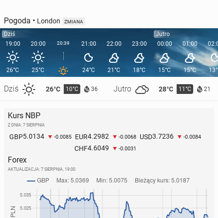
Pogoda
•
London
ZMIANA
Dziś
Jutro
19:00
20:00
20:39
21:00
22:00
23:00
00:00
01:00
02:
26°C
25°C
24°C
21°C
18°C
15°C
15°C
13
Dziś
Jutro
26°C
28°C
10°C
11°C
36
21
Kurs NBP
Z DNIA: 7 SIERPNIA
5.0134
4.2982
3.7236
GBP
EUR
USD
-0.0085
-0.0068
-0.0084
4.6049
CHF
-0.0031
Forex
AKTUALIZACJA:
7 SIERPNIA, 19:00