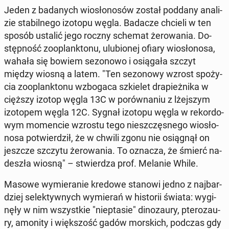
Jeden z ba­da­nych wio­sło­no­sów został poddany ana­li­
zie sta­bil­ne­go izotopu węgla. Badacze chcieli w ten
sposób ustalić jego roczny schemat że­ro­wa­nia. Do­
stęp­ność zoo­plank­to­nu, ulu­bio­nej ofiary wio­sło­no­sa,
wahała się bowiem se­zo­no­wo i osią­ga­ła szczyt
między wiosną a latem. "Ten se­zo­no­wy wzrost spo­ży­
cia zoo­plank­to­nu wzbo­ga­ca szkie­let dra­pież­ni­ka w
cięższy izotop węgla 13C w po­rów­na­niu z lżej­szym
izo­to­pem węgla 12C. Sygnał izotopu węgla w re­kor­do­
wym mo­men­cie wzrostu tego nie­szczę­sne­go wio­sło­
no­sa po­twier­dził, że w chwili zgonu nie osią­gnął on
jeszcze szczytu że­ro­wa­nia. To oznacza, że śmierć na­
de­szła wiosną" – stwier­dza prof. Melanie While.
Masowe wy­mie­ra­nie kredowe stanowi jedno z naj­bar­
dziej se­lek­tyw­nych wy­mie­rań w hi­sto­rii świata: wy­gi­
nę­ły w nim wszyst­kie "nie­pta­sie" di­no­zau­ry, pte­ro­zau­
ry, amonity i więk­szość gadów mor­skich, podczas gdy