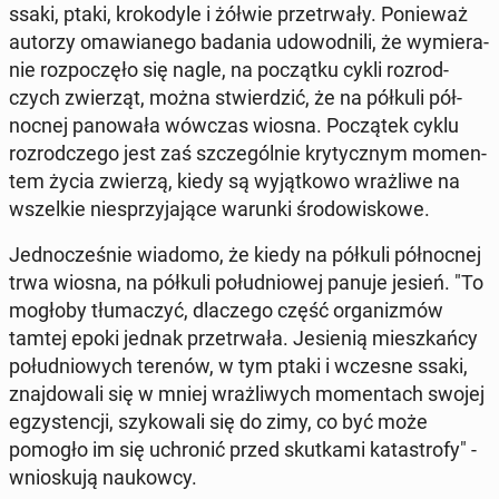
ssaki, ptaki, kro­ko­dy­le i żółwie prze­trwa­ły. Po­nie­waż
autorzy oma­wia­ne­go badania udo­wod­ni­li, że wy­mie­ra­
nie roz­po­czę­ło się nagle, na po­cząt­ku cykli roz­rod­
czych zwie­rząt, można stwier­dzić, że na półkuli pół­
noc­nej pa­no­wa­ła wówczas wiosna. Po­czą­tek cyklu
roz­rod­cze­go jest zaś szcze­gól­nie kry­tycz­nym mo­men­
tem życia zwierzą, kiedy są wy­jąt­ko­wo wraż­li­we na
wszel­kie nie­sprzy­ja­ją­ce warunki śro­do­wi­sko­we.
Jed­no­cze­śnie wiadomo, że kiedy na półkuli pół­noc­nej
trwa wiosna, na półkuli po­łu­dnio­wej panuje jesień. "To
mogłoby tłu­ma­czyć, dla­cze­go część or­ga­ni­zmów
tamtej epoki jednak prze­trwa­ła. Je­sie­nią miesz­kań­cy
po­łu­dnio­wych terenów, w tym ptaki i wczesne ssaki,
znaj­do­wa­li się w mniej wraż­li­wych mo­men­tach swojej
eg­zy­sten­cji, szy­ko­wa­li się do zimy, co być może
pomogło im się uchro­nić przed skut­ka­mi ka­ta­stro­fy" -
wnio­sku­ją na­ukow­cy.