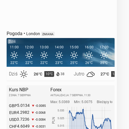
Pogoda
•
London
ZMIANA
Dziś
11:00
12:00
13:00
14:00
15:00
16:00
17:00
18:00
22°C
22°C
22°C
23°C
25°C
26°C
25°C
24°C
Dziś
Jutro
26°C
27°C
10°C
14°C
38
Kurs NBP
Forex
Z DNIA: 7 SIERPNIA
AKTUALIZACJA:
7 SIERPNIA, 11:30
5.0134
GBP
-0.0085
4.2982
EUR
-0.0068
3.7236
USD
-0.0084
4.6049
CHF
-0.0031