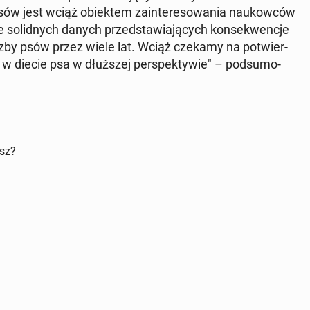
psów jest wciąż obiek­tem za­in­te­re­so­wa­nia na­ukow­ców
so­lid­nych danych przed­sta­wia­ją­cych kon­se­kwen­cje
iczby psów przez wiele lat. Wciąż czekamy na po­twier­
ę w diecie psa w dłuż­szej per­spek­ty­wie" – pod­su­mo­
isz?