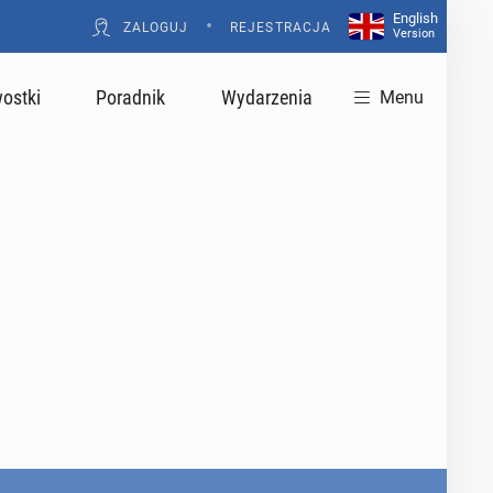
English
•
ZALOGUJ
REJESTRACJA
Version
ostki
Poradnik
Wydarzenia
Menu