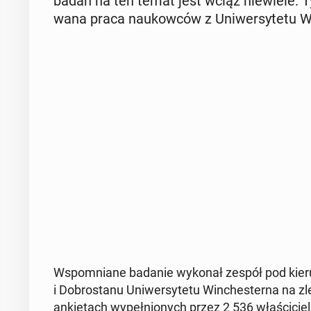
badań na ten temat jest wciąż nie­wie­le. T
wa­na praca na­ukow­ców z Uni­wer­sy­te­tu Wi
Wspo­mnia­ne badanie wykonał zespół pod kie­run
i Do­bro­sta­nu Uni­wer­sy­te­tu Win­che­ster­na na zl
an­kie­tach wy­peł­nio­nych przez 2 536 wła­ści­cie­