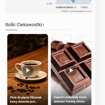
Źródło: currencybeacon.com
›
Rolki Ciekawostki
Zapach czekolady może
Picie do pięciu filiżanek
ułatwiać trening siłowy
kawy dziennie jest