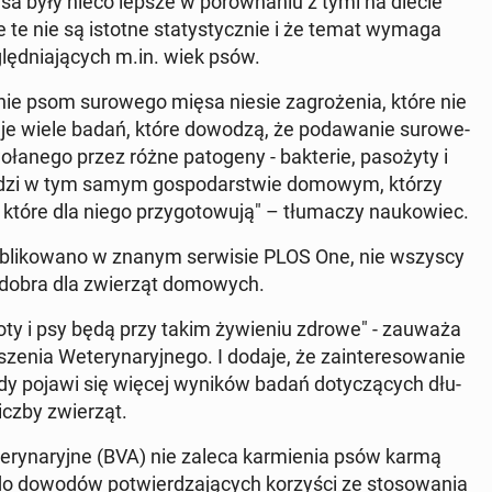
sa były nieco lepsze w po­rów­na­niu z tymi na diecie
e te nie są istotne sta­ty­stycz­nie i że temat wymaga
lęd­nia­ją­cych m.in. wiek psów.
ie psom su­ro­we­go mięsa niesie za­gro­że­nia, które nie
e­je wiele badań, które dowodzą, że po­da­wa­nie su­ro­we­
­ne­go przez różne pa­to­ge­ny - bak­te­rie, pa­so­ży­ty i
 ludzi w tym samym go­spo­dar­stwie domowym, którzy
które dla niego przy­go­to­wu­ją" – tłu­ma­czy na­uko­wiec.
bli­ko­wa­no w znanym ser­wi­sie PLOS One, nie wszyscy
t dobra dla zwie­rząt do­mo­wych.
koty i psy będą przy takim ży­wie­niu zdrowe" - zauważa
­nia We­te­ry­na­ryj­ne­go. I dodaje, że za­in­te­re­so­wa­nie
gdy pojawi się więcej wyników badań do­ty­czą­cych dłu­
iczby zwie­rząt.
­te­ry­na­ryj­ne (BVA) nie zaleca kar­mie­nia psów karmą
 dowodów po­twier­dza­ją­cych ko­rzy­ści ze sto­so­wa­nia