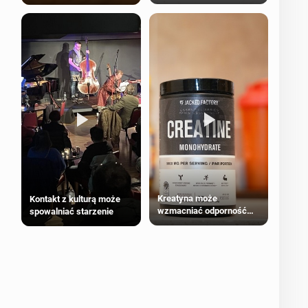
bezpieczne dla
większości dorosłych
Kreatyna może
Kontakt z kulturą może
wzmacniać odporność
spowalniać starzenie
przeciw nowotworom