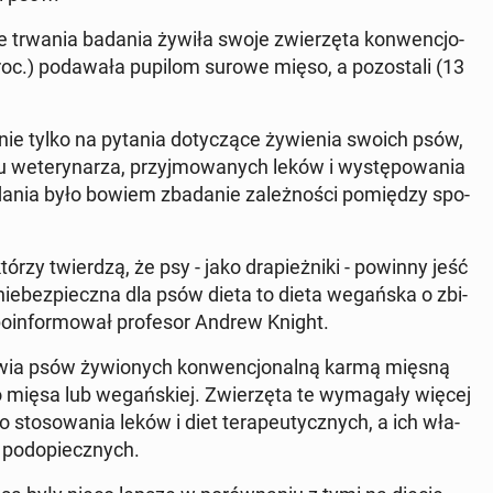
 trwania badania żywiła swoje zwie­rzę­ta kon­wen­cjo­
c.) po­da­wa­ła pupilom surowe mięso, a po­zo­sta­li (13
ć nie tylko na pytania do­ty­czą­ce ży­wie­nia swoich psów,
u we­te­ry­na­rza, przyj­mo­wa­nych leków i wy­stę­po­wa­nia
nia było bowiem zba­da­nie za­leż­no­ści po­mię­dzy spo­
tórzy twier­dzą, że psy - jako dra­pież­ni­ki - powinny jeść
j nie­bez­piecz­na dla psów dieta to dieta we­gań­ska o zbi­
o­in­for­mo­wał pro­fe­sor Andrew Knight.
owia psów ży­wio­nych kon­wen­cjo­nal­ną karmą mięsną
 mięsa lub we­gań­skiej. Zwie­rzę­ta te wy­ma­ga­ły więcej
go sto­so­wa­nia leków i diet te­ra­peu­tycz­nych, a ich wła­
ne pod­opiecz­nych.