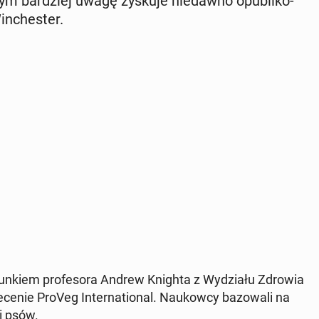
ym bar­dziej uwagę zyskuje nie­daw­no opu­bli­ko­
n­che­ster.
­kiem pro­fe­so­ra Andrew Knighta z Wy­dzia­łu Zdrowia
e­ce­nie ProVeg In­ter­na­tio­nal. Na­ukow­cy ba­zo­wa­li na
li psów.