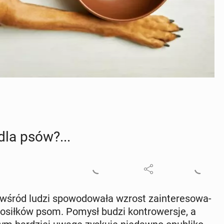
dla psów?...
 wśród ludzi spo­wo­do­wa­ła wzrost za­in­te­re­so­wa­
po­sił­ków psom. Pomysł budzi kon­tro­wer­sje, a