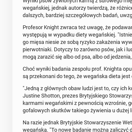
Wyniki psów ży­wio­nych karmą z su­ro­we­go mię
we­gań­skiej, jednak autorzy twier­dzą, że różnic
dal­szych, bar­dziej szcze­gó­ło­wych badań, uwzg
Pro­fe­sor Knight zwraca też uwagę, że po­da­wa­n
wy­stę­pu­ją w wypadku diety we­gań­skiej. "Ist­ni
go mięsa niesie ze sobą ryzyko za­ka­że­nia wy­wo­ła
pier­wot­nia­ki. Dotyczy to zarówno psów, jak i
mogą zarazić się albo od psa, albo od je­dze­nia, 
Choć wyniki badania zespołu prof. Knighta opu­
są prze­ko­na­ni do tego, że we­gań­ska dieta jes
"Jedną z głów­nych obaw ludzi jest to, czy ich 
Justine Shotton, prezes Bry­tyj­skie­go Sto­wa­rzy­sze
karmami we­gań­ski­mi z pew­no­ścią wzro­śnie, 
go­fa­lo­wych skutków takiego ży­wie­nia u dużej l
Na razie jednak Bry­tyj­skie Sto­wa­rzy­sze­nie We
we­gań­ską. "To nowe badanie można za­li­czyć do