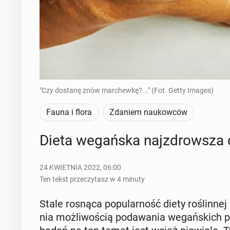
"Czy dostanę znów marchewkę?..." (Fot. Getty Images)
Fauna i flora
Zdaniem naukowców
Dieta we­gań­ska naj­zdrow­sza 
24 KWIETNIA 2022, 06:00
Ten tekst przeczytasz w 4 minuty
Stale rosnąca po­pu­lar­ność diety ro­ślin­nej
nia moż­li­wo­ścią po­da­wa­nia we­gań­skich 