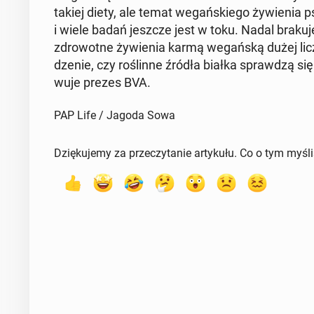
takiej diety, ale temat we­gań­skie­go ży­wie­nia 
i wiele badań jeszcze jest w toku. Nadal brakuje 
zdro­wot­ne ży­wie­nia karmą we­gań­ską dużej l
dze­nie, czy ro­ślin­ne źródła białka spraw­dzą si
wu­je prezes BVA.
PAP Life / Jagoda Sowa
Dziękujemy za przeczytanie artykułu. Co o tym myśl