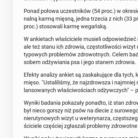
Ponad połowa uczest­ni­ków (54 proc.) w okresie
nal­ną karmą mięsną, jedna trzecia z nich (33 pro
proc.) sto­so­wa­li karmę we­gań­ską.
W an­kie­tach wła­ści­cie­le musieli od­po­wie­dzie
ale też stanu ich zdrowia, czę­sto­tli­wo­ści wizyt 
ty­po­wych pro­ble­mów zdro­wot­nych. Celem bada
so­bem od­ży­wia­nia psa i jego stanem zdrowia.
Efekty analizy ankiet są za­ska­ku­ją­ce dla tych, k
mięso. "Usta­li­li­śmy, że naj­zdrow­sza i naj­mnie
lan­so­wa­nych wła­ści­wo­ściach od­żyw­czych" – p
Wyniki badania po­ka­za­ły ponadto, iż stan zdr
był nieco gorszy niż psów na diecie z su­ro­we­go
nie­ru­ty­no­wych wizyt u we­te­ry­na­rza, częst­sze­
ści­cie­le czę­ściej zgła­sza­li pro­ble­my zdro­wot­