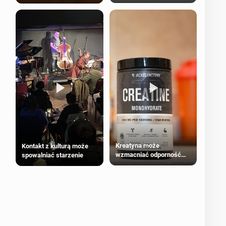
bezpieczne dla
większości dorosłych
Kreatyna może
Kontakt z kulturą może
wzmacniać odporność
spowalniać starzenie
przeciw nowotworom