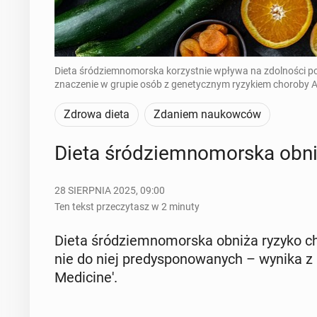
Dieta śródziemnomorska korzystnie wpływa na zdolności poz
znaczenie w grupie osób z genetycznym ryzykiem choroby Al
Zdrowa dieta
Zdaniem naukowców
Dieta śród­ziem­no­mor­ska obni
28 SIERPNIA 2025, 09:00
Ten tekst przeczytasz w 2 minuty
Dieta śród­ziem­no­mor­ska obniża ryzyko ch
nie do niej pre­dys­po­no­wa­nych – wynika z 
Me­di­ci­ne'.