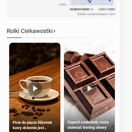
Źródło: currencybeacon.com
›
Rolki Ciekawostki
Zapach czekolady może
Picie do pięciu filiżanek
ułatwiać trening siłowy
kawy dziennie jest