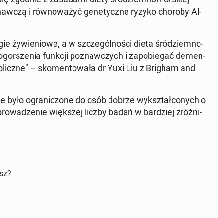
w­czą i rów­no­wa­żyć ge­ne­tycz­ne ryzyko choroby Al­
­gie ży­wie­nio­we, a w szcze­gól­no­ści dieta śród­ziem­no­
gor­sze­nia funkcji po­znaw­czych i za­po­bie­gać de­men­
licz­ne" – sko­men­to­wa­ła dr Yuxi Liu z Brigham and
ie było ogra­ni­czo­ne do osób dobrze wy­kształ­co­nych o
­pro­wa­dze­nie więk­szej liczby badań w bar­dziej zróż­ni­
isz?