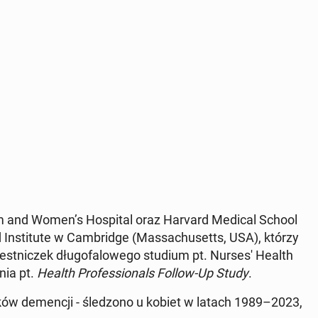
m and Women’s Ho­spi­tal oraz Harvard Medical School
In­sti­tu­te w Cam­brid­ge (Mas­sa­chu­setts, USA), którzy
st­ni­czek dłu­go­fa­lo­we­go studium pt. Nurses' Health
nia pt.
Health Pro­fes­sio­nals Follow-Up Study
.
w de­men­cji - śle­dzo­no u kobiet w latach 1989–2023,