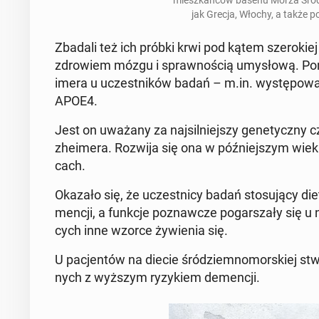
jak Grecja, Włochy, a także p
Zbadali też ich próbki krwi pod kątem sze­ro­kiej 
zdro­wiem mózgu i spraw­no­ścią umy­sło­wą. Pon
ime­ra u uczest­ni­ków badań – m.in. wy­stę­po­wa­ni
APOE4.
Jest on uważany za naj­sil­niej­szy ge­ne­tycz­ny 
zhe­ime­ra. Rozwija się ona w póź­niej­szym wieku 
cach.
Okazało się, że uczest­ni­cy badań sto­su­ją­cy d
men­cji, a funkcje po­znaw­cze po­gar­sza­ły się u
cych inne wzorce ży­wie­nia się.
U pa­cjen­tów na diecie śród­ziem­no­mor­skiej stw
nych z wyższym ry­zy­kiem de­men­cji.