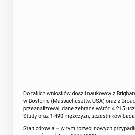
Do takich wnio­sków doszli na­ukow­cy z Brigha
w Bo­sto­nie (Mas­sa­chu­setts, USA) oraz z Broad 
prze­ana­li­zo­wa­li dane zebrane wśród 4 215 ucze
Study oraz 1 490 męż­czyzn, uczest­ni­ków bada
Stan zdrowia – w tym rozwój nowych przy­pad­kó