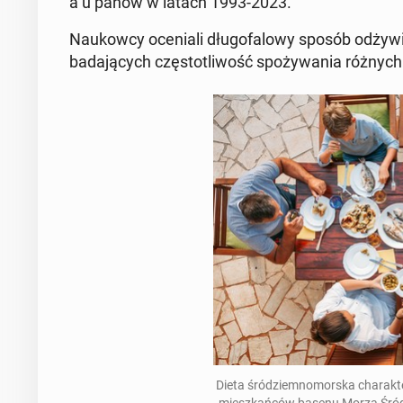
a u panów w latach 1993-2023.
Na­ukow­cy oce­nia­li dłu­go­fa­lo­wy sposób od­ży­
ba­da­ją­cych czę­sto­tli­wość spo­ży­wa­nia różnych
Dieta śród­ziem­no­mor­ska cha­rak­te­
miesz­kań­ców basenu Morza Śród­