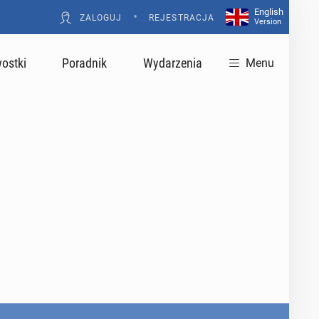
English
•
ZALOGUJ
REJESTRACJA
Version
ostki
Poradnik
Wydarzenia
Menu