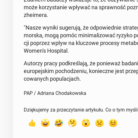
może ko­rzy­sta­nie wpływać na spraw­ność po­zna
zhe­ime­ra.
"Nasze wyniki su­ge­ru­ją, że od­po­wied­nie stra­te
mor­ska, mogą pomóc mi­ni­ma­li­zo­wać ryzyko po­
cji poprzez wpływ na klu­czo­we procesy me­ta­bo­
Women's Ho­spi­tal.
Autorzy pracy pod­kre­śla­ją, że po­nie­waż badan
eu­ro­pej­skim po­cho­dze­niu, ko­niecz­ne jest prze
co­wa­nych po­pu­la­cjach.
PAP / Adriana Chodakowska
Dziękujemy za przeczytanie artykułu. Co o tym myśl