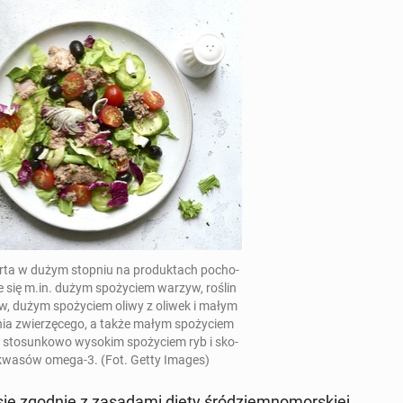
arta w dużym stopniu na pro­duk­tach po­cho­
zu­je się m.in. dużym spo­ży­ciem warzyw, roślin
w, dużym spo­ży­ciem oliwy z oliwek i małym
nia zwie­rzę­ce­go, a także małym spo­ży­ciem
 sto­sun­ko­wo wysokim spo­ży­ciem ryb i sko­
m kwasów omega-3. (Fot. Getty Images)
ię zgodnie z za­sa­da­mi diety śród­ziem­no­mor­skiej