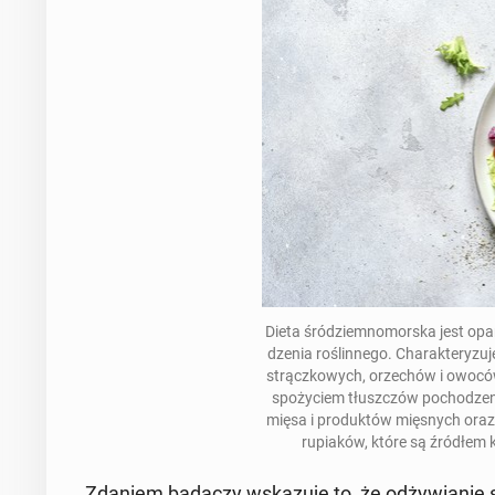
Dieta śród­ziem­no­mor­ska jest op
dze­nia ro­ślin­ne­go. Cha­rak­te­ry­
strącz­ko­wych, orze­chów i owocó
spo­ży­ciem tłusz­czów po­cho­dze­
mięsa i pro­duk­tów mię­snych oraz
ru­pia­ków, które są źródłe
Zdaniem badaczy wska­zu­je to, że od­ży­wia­nie s