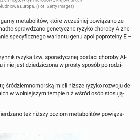
o­łu­dnio­wa Europa. (Fot. Getty Images)
gamy me­ta­bo­li­tów, które wcze­śniej po­wią­za­no ze
adto spraw­dza­no ge­ne­tycz­ne ryzyko choroby Al­zhe­
e spe­cy­ficz­ne­go wa­rian­tu genu apo­li­po­pro­te­iny E –
czynnik ryzyka tzw. spo­ra­dycz­nej postaci choroby Al­
i nie jest dzie­dzi­czo­na w prosty sposób po ro­dzi­
ietę śród­ziem­no­mor­ską mieli niższe ryzyko rozwoju de­
 nich w wol­niej­szym tempie niż wśród osób sto­su­ją­
ier­dza­no też niższy poziom me­ta­bo­li­tów po­wią­za­