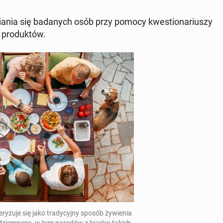
wia­nia się ba­da­nych osób przy pomocy kwe­stio­na­riu­szy
 pro­duk­tów.
ry­zu­je się jako tra­dy­cyj­ny sposób ży­wie­nia
ziem­ne­go, w tym narodów z krajów takich