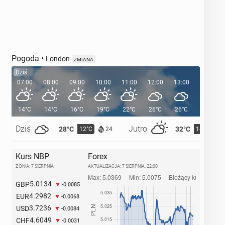
Pogoda
•
London
ZMIANA
Dziś
07:00
08:00
09:00
10:00
11:00
12:00
13:00
14:00
14°C
14°C
16°C
19°C
22°C
26°C
26°C
28°C
Dziś
Jutro
28°C
32°C
12°C
14°C
24
Kurs NBP
Forex
Z DNIA: 7 SIERPNIA
AKTUALIZACJA:
7 SIERPNIA, 22:00
5.0134
GBP
-0.0085
4.2982
EUR
-0.0068
3.7236
USD
-0.0084
4.6049
CHF
-0.0031