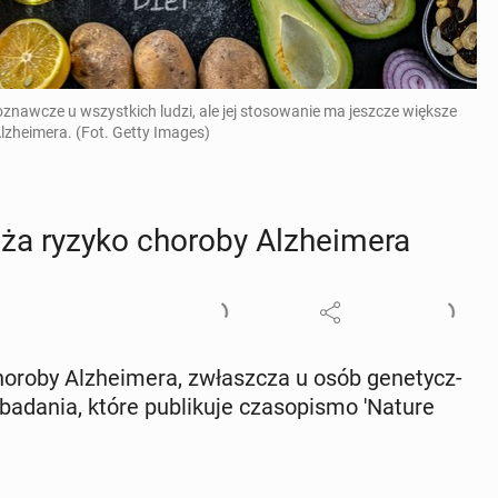
nawcze u wszystkich ludzi, ale jej stosowanie ma jeszcze większe
zheimera. (Fot. Getty Images)
ża ryzyko choroby Al­zhe­ime­ra
oroby Al­zhe­ime­ra, zwłasz­cza u osób ge­ne­tycz­
badania, które pu­bli­ku­je cza­so­pi­smo 'Nature