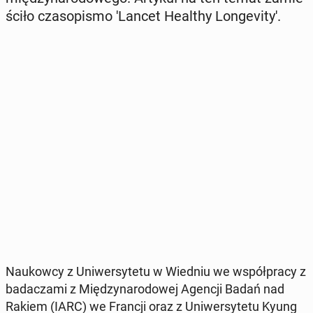
ści­ło cza­so­pi­smo 'Lancet Healthy Lon­ge­vi­ty'.
Na­ukow­cy z Uni­wer­sy­te­tu w Wiedniu we współ­pra­cy z
ba­da­cza­mi z Mię­dzy­na­ro­do­wej Agencji Badań nad
Rakiem (IARC) we Francji oraz z Uni­wer­sy­te­tu Kyung