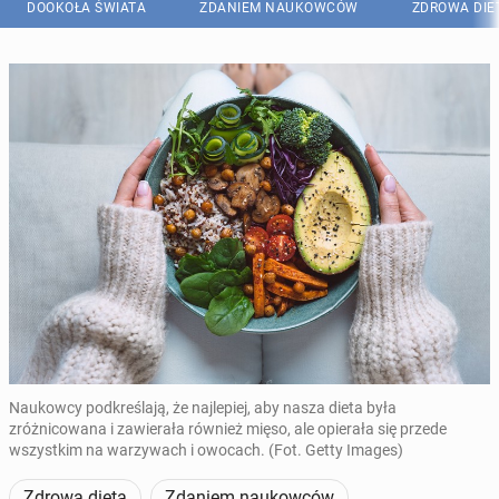
DOOKOŁA ŚWIATA
ZDANIEM NAUKOWCÓW
ZDROWA DIE
Naukowcy podkreślają, że najlepiej, aby nasza dieta była
zróżnicowana i zawierała również mięso, ale opierała się przede
wszystkim na warzywach i owocach. (Fot. Getty Images)
Zdrowa dieta
Zdaniem naukowców