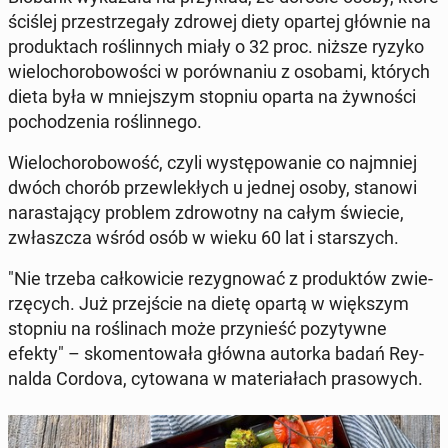
ściślej prze­strze­ga­ły zdrowej diety opartej głównie na
pro­duk­tach ro­ślin­nych miały o 32 proc. niższe ryzyko
wie­lo­cho­ro­bo­wo­ści w po­rów­na­niu z osobami, których
dieta była w mniej­szym stopniu oparta na żyw­no­ści
po­cho­dze­nia ro­ślin­ne­go.
Wie­lo­cho­ro­bo­wość, czyli wy­stę­po­wa­nie co naj­mniej
dwóch chorób prze­wle­kłych u jednej osoby, stanowi
na­ra­sta­ją­cy problem zdro­wot­ny na całym świecie,
zwłasz­cza wśród osób w wieku 60 lat i star­szych.
"Nie trzeba cał­ko­wi­cie re­zy­gno­wać z pro­duk­tów zwie­
rzę­cych. Już przej­ście na dietę opartą w więk­szym
stopniu na ro­śli­nach może przy­nieść po­zy­tyw­ne
efekty" – sko­men­to­wa­ła główna autorka badań Rey­
nal­da Cordova, cy­to­wa­na w ma­te­ria­łach pra­so­wych.