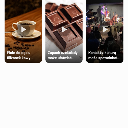
Zapach czekolady
Kontakt z kulturą
Picie do pięciu
może ułatwiać
może spowalniać
filiżanek kawy
trening siłowy
starzenie
dziennie jest
bezpieczne dla
większości
dorosłych