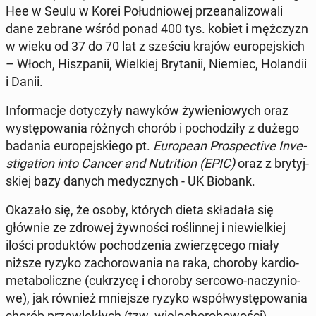
Hee w Seulu w Korei Po­łu­dnio­wej prze­ana­li­zo­wa­li
dane zebrane wśród ponad 400 tys. kobiet i męż­czyzn
w wieku od 37 do 70 lat z sześciu krajów eu­ro­pej­skich
– Włoch, Hisz­pa­nii, Wiel­kiej Bry­ta­nii, Niemiec, Ho­lan­dii
i Danii.
In­for­ma­cje do­ty­czy­ły nawyków ży­wie­nio­wych oraz
wy­stę­po­wa­nia różnych chorób i po­cho­dzi­ły z dużego
badania eu­ro­pej­skie­go pt.
Eu­ro­pe­an Pro­spec­ti­ve In­ve­
sti­ga­tion into Cancer and Nu­tri­tion (EPIC)
oraz z bry­tyj­
skiej bazy danych me­dycz­nych - UK Biobank.
Okazało się, że osoby, których dieta skła­da­ła się
głównie ze zdrowej żyw­no­ści ro­ślin­nej i nie­wiel­kiej
ilości pro­duk­tów po­cho­dze­nia zwie­rzę­ce­go miały
niższe ryzyko za­cho­ro­wa­nia na raka, choroby kar­dio­
me­ta­bo­licz­ne (cu­krzy­cę i choroby sercowo-na­czy­nio­
we), jak również mniej­sze ryzyko współ­wy­stę­po­wa­nia
chorób prze­wle­kłych (tzw. wie­lo­cho­ro­bo­wo­ści).