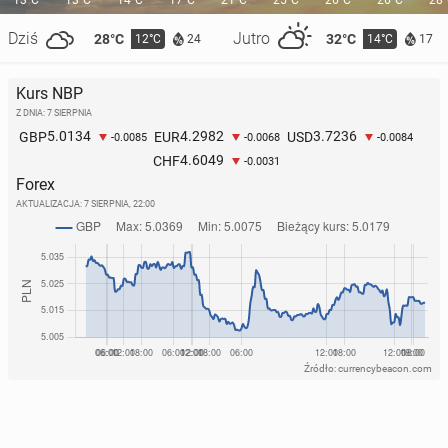
13°C
13°C
14°C
17°C
21°C
25°C
26°C
26°C
28
Dziś
Jutro
28°C
32°C
12°C
14°C
24
17
Kurs NBP
Z DNIA: 7 SIERPNIA
5.0134
4.2982
3.7236
GBP
EUR
USD
-0.0085
-0.0068
-0.0084
4.6049
CHF
-0.0031
Forex
AKTUALIZACJA:
7 SIERPNIA, 22:00
Źródło: currencybeacon.com