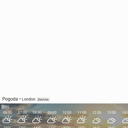
Pogoda
•
London
ZMIANA
Dziś
06:00
07:00
08:00
09:00
10:00
11:00
12:00
13:00
14: