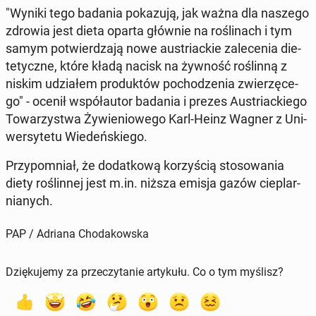
"Wyniki tego badania po­ka­zu­ją, jak ważna dla naszego
zdrowia jest dieta oparta głównie na ro­śli­nach i tym
samym po­twier­dza­ją nowe au­striac­kie za­le­ce­nia die­
te­tycz­ne, które kładą nacisk na żywność ro­ślin­ną z
niskim udzia­łem pro­duk­tów po­cho­dze­nia zwie­rzę­ce­
go" - ocenił współ­au­tor badania i prezes Au­striac­kie­go
To­wa­rzy­stwa Ży­wie­nio­we­go Karl-Heinz Wagner z Uni­
wer­sy­te­tu Wie­deń­skie­go.
Przy­po­mniał, że do­dat­ko­wą ko­rzy­ścią sto­so­wa­nia
diety ro­ślin­nej jest m.in. niższa emisja gazów cie­plar­
nia­nych.
PAP / Adriana Chodakowska
Dziękujemy za przeczytanie artykułu. Co o tym myślisz?