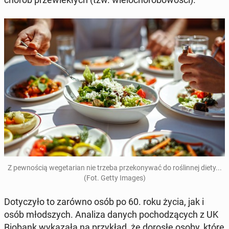
Z pew­no­ścią we­ge­ta­rian nie trzeba prze­ko­ny­wać do ro­ślin­nej diety...
(Fot. Getty Images)
Do­ty­czy­ło to zarówno osób po 60. roku życia, jak i
osób młod­szych. Analiza danych po­cho­dzą­cych z UK
Biobank wy­ka­za­ła na przy­kład, że dorosłe osoby, które