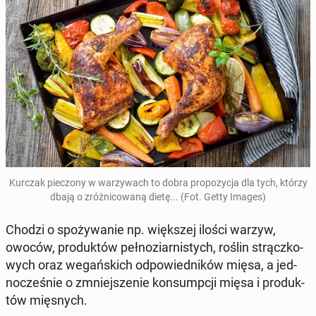
Kurczak pie­czo­ny w wa­rzy­wach to dobra pro­po­zy­cja dla tych, którzy
dbają o zróż­ni­co­wa­ną dietę... (Fot. Getty Images)
Chodzi o spo­ży­wa­nie np. więk­szej ilości warzyw,
owoców, pro­duk­tów peł­no­ziar­ni­stych, roślin strącz­ko­
wych oraz we­gań­skich od­po­wied­ni­ków mięsa, a jed­
no­cze­śnie o zmniej­sze­nie kon­sump­cji mięsa i pro­duk­
tów mię­snych.