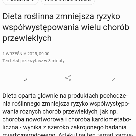
Dieta ro­ślin­na zmniej­sza ryzyko
współ­wy­stę­po­wa­nia wielu chorób
prze­wle­kłych
1 WRZEŚNIA 2025, 09:00
Ten tekst przeczytasz w 3 minuty
Dieta oparta głównie na pro­duk­tach po­cho­dze­
nia ro­ślin­ne­go zmniej­sza ryzyko współ­wy­stę­po­
wa­nia różnych chorób prze­wle­kłych, jak np.
choroba no­wo­two­ro­wa i choroba kar­dio­me­ta­bo­
licz­na - wynika z szeroko za­kro­jo­ne­go badania
mię­dzy­na­ro­do­we­go. Artykuł na ten temat za­mie­