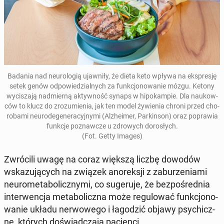
Badania nad neu­ro­lo­gią ujaw­ni­ły, że dieta keto wpływa na eks­pre­sję
setek genów od­po­wie­dzial­nych za funk­cjo­no­wa­nie mózgu. Ketony
wy­ci­sza­ją nad­mier­ną ak­tyw­ność synaps w hi­po­kam­pie. Dla na­ukow­
ców to klucz do zro­zu­mie­nia, jak ten model ży­wie­nia chroni przed cho­
ro­ba­mi neu­ro­de­ge­ne­ra­cyj­ny­mi (Al­zhe­imer, Par­kin­son) oraz po­pra­wia
funkcje po­znaw­cze u zdro­wych do­ro­słych.
(Fot. Getty Images)
Zwró­ci­li uwagę na coraz większą liczbę dowodów
wska­zu­ją­cych na związek ano­rek­sji z za­bu­rze­nia­mi
neu­ro­me­ta­bo­licz­ny­mi, co su­ge­ru­je, że bez­po­śred­nia
in­ter­wen­cja me­ta­bo­licz­na może re­gu­lo­wać funk­cjo­no­
wa­nie układu ner­wo­we­go i ła­go­dzić objawy psy­chicz­
ne, których do­świad­cza­ją pa­cjen­ci.