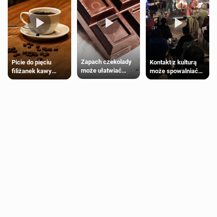
Zapach czekolady
Kontakt z kulturą
Picie do pięciu
może ułatwiać
może spowalniać
filiżanek kawy
trening siłowy
starzenie
dziennie jest
bezpieczne dla
większości
dorosłych