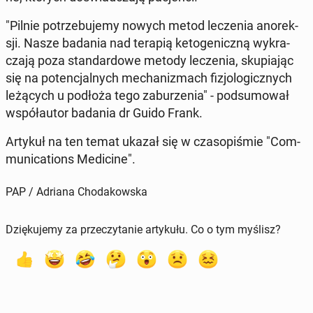
"Pilnie po­trze­bu­je­my nowych metod le­cze­nia ano­rek­
sji. Nasze badania nad terapią ke­to­ge­nicz­ną wy­kra­
cza­ją poza stan­dar­do­we metody le­cze­nia, sku­pia­jąc
się na po­ten­cjal­nych me­cha­ni­zmach fi­zjo­lo­gicz­nych
le­żą­cych u podłoża tego za­bu­rze­nia" - pod­su­mo­wał
współ­au­tor badania dr Guido Frank.
Artykuł na ten temat ukazał się w cza­so­pi­śmie "Com­
mu­ni­ca­tions Me­di­ci­ne".
PAP / Adriana Chodakowska
Dziękujemy za przeczytanie artykułu. Co o tym myślisz?