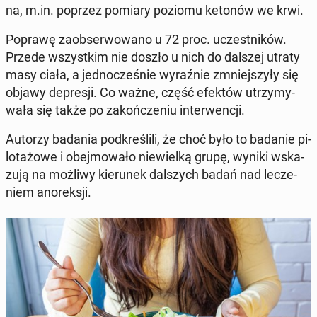
na, m.in. poprzez pomiary poziomu ketonów we krwi.
Poprawę za­ob­ser­wo­wa­no u 72 proc. uczest­ni­ków.
Przede wszyst­kim nie doszło u nich do dalszej utraty
masy ciała, a jed­no­cze­śnie wy­raź­nie zmniej­szy­ły się
objawy de­pre­sji. Co ważne, część efektów utrzy­my­
wa­ła się także po za­koń­cze­niu in­ter­wen­cji.
Autorzy badania pod­kre­śli­li, że choć było to badanie pi­
lo­ta­żo­we i obej­mo­wa­ło nie­wiel­ką grupę, wyniki wska­
zu­ją na możliwy kie­ru­nek dal­szych badań nad le­cze­
niem ano­rek­sji.