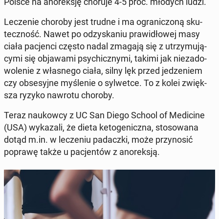
Polsce na ano­rek­sję choruje 4-5 proc. młodych ludzi.
Le­cze­nie choroby jest trudne i ma ogra­ni­czo­ną sku­
tecz­ność. Nawet po od­zy­ska­niu pra­wi­dło­wej masy
ciała pa­cjen­ci często nadal zmagają się z utrzy­mu­ją­
cy­mi się ob­ja­wa­mi psy­chicz­ny­mi, takimi jak nie­za­do­
wo­le­nie z wła­sne­go ciała, silny lęk przed je­dze­niem
czy ob­se­syj­ne my­śle­nie o syl­wet­ce. To z kolei zwięk­
sza ryzyko nawrotu choroby.
Teraz na­ukow­cy z UC San Diego School of Me­di­ci­ne
(USA) wy­ka­za­li, że dieta ke­to­ge­nicz­na, sto­so­wa­na
dotąd m.in. w le­cze­niu pa­dacz­ki, może przy­no­sić
poprawę także u pa­cjen­tów z ano­rek­sją.