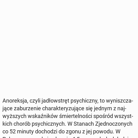
Ano­rek­sja, czyli ja­dło­wstręt psy­chicz­ny, to wy­nisz­cza­
ją­ce za­bu­rze­nie cha­rak­te­ry­zu­ją­ce się jednym z naj­
wyż­szych wskaź­ni­ków śmier­tel­no­ści spośród wszyst­
kich chorób psy­chicz­nych. W Stanach Zjed­no­czo­nych
co 52 minuty do­cho­dzi do zgonu z jej powodu. W