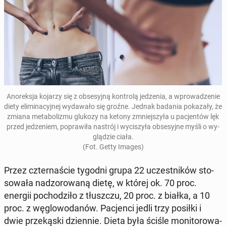
Ano­rek­sja kojarzy się z ob­se­syj­ną kon­tro­lą je­dze­nia, a wpro­wa­dze­nie
diety eli­mi­na­cyj­nej wy­da­wa­ło się groźne. Jednak badania po­ka­za­ły, że
zmiana me­ta­bo­li­zmu glukozy na ketony zmniej­szy­ła u pa­cjen­tów lęk
przed je­dze­niem, po­pra­wi­ła nastrój i wy­ci­szy­ła ob­se­syj­ne myśli o wy­
glą­dzie ciała.
(Fot. Getty Images)
Przez czter­na­ście tygodni grupa 22 uczest­ni­ków sto­
so­wa­ła nad­zo­ro­wa­ną dietę, w której ok. 70 proc.
energii po­cho­dzi­ło z tłusz­czu, 20 proc. z białka, a 10
proc. z wę­glo­wo­da­nów. Pa­cjen­ci jedli trzy posiłki i
dwie prze­ką­ski dzien­nie. Dieta była ściśle mo­ni­to­ro­wa­