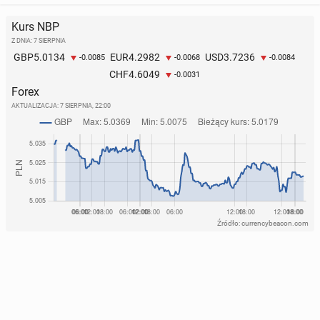
Kurs NBP
Z DNIA: 7 SIERPNIA
5.0134
4.2982
3.7236
GBP
EUR
USD
-0.0085
-0.0068
-0.0084
4.6049
CHF
-0.0031
Forex
AKTUALIZACJA:
7 SIERPNIA, 22:00
Źródło: currencybeacon.com