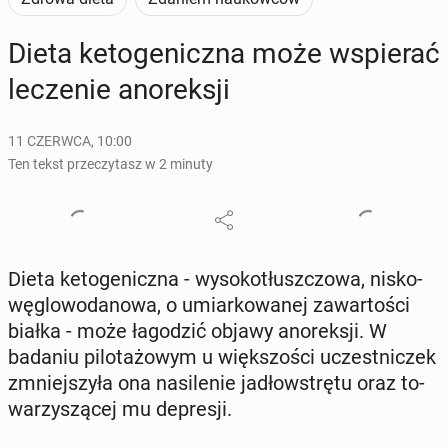
Dieta ke­to­ge­nicz­na może wspie­rać
le­cze­nie ano­rek­sji
11 CZERWCA, 10:00
Ten tekst przeczytasz w 2 minuty
Dieta ke­to­ge­nicz­na - wy­so­ko­tłusz­czo­wa, ni­sko­
wę­glo­wo­da­no­wa, o umiar­ko­wa­nej za­war­to­ści
białka - może ła­go­dzić objawy ano­rek­sji. W
badaniu pi­lo­ta­żo­wym u więk­szo­ści uczest­ni­czek
zmniej­szy­ła ona na­si­le­nie ja­dło­wstrę­tu oraz to­
wa­rzy­szą­cej mu de­pre­sji.