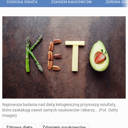
DOOKOŁA ŚWIATA
ZDANIEM NAUKOWCÓW
ZDROWA DIE
Najnowsze badania nad dietą ketogeniczną przynoszą rezultaty,
które zaskakują nawet samych naukowców i lekarzy... (Fot. Getty
Images)
Zdrowa dieta
Zdaniem naukowców