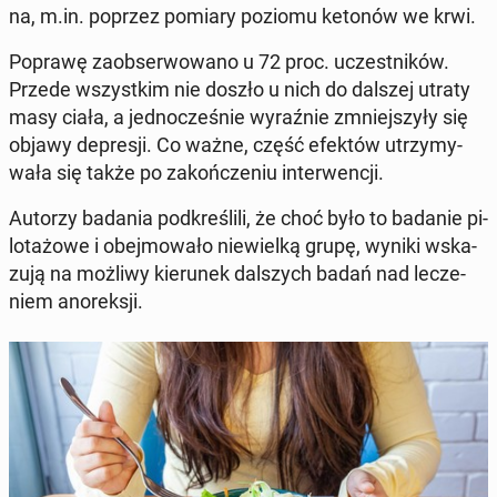
na, m.in. poprzez pomiary poziomu ketonów we krwi.
Poprawę za­ob­ser­wo­wa­no u 72 proc. uczest­ni­ków.
Przede wszyst­kim nie doszło u nich do dalszej utraty
masy ciała, a jed­no­cze­śnie wy­raź­nie zmniej­szy­ły się
objawy de­pre­sji. Co ważne, część efektów utrzy­my­
wa­ła się także po za­koń­cze­niu in­ter­wen­cji.
Autorzy badania pod­kre­śli­li, że choć było to badanie pi­
lo­ta­żo­we i obej­mo­wa­ło nie­wiel­ką grupę, wyniki wska­
zu­ją na możliwy kie­ru­nek dal­szych badań nad le­cze­
niem ano­rek­sji.