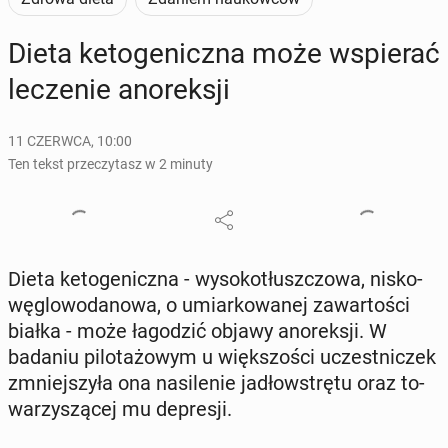
Dieta ke­to­ge­nicz­na może wspie­rać
le­cze­nie ano­rek­sji
11 CZERWCA, 10:00
Ten tekst przeczytasz w 2 minuty
Dieta ke­to­ge­nicz­na - wy­so­ko­tłusz­czo­wa, ni­sko­
wę­glo­wo­da­no­wa, o umiar­ko­wa­nej za­war­to­ści
białka - może ła­go­dzić objawy ano­rek­sji. W
badaniu pi­lo­ta­żo­wym u więk­szo­ści uczest­ni­czek
zmniej­szy­ła ona na­si­le­nie ja­dło­wstrę­tu oraz to­
wa­rzy­szą­cej mu de­pre­sji.