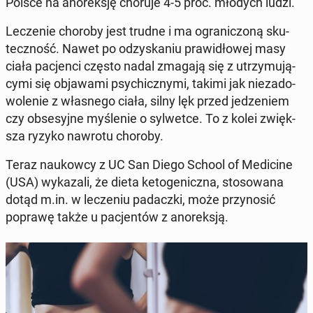
Polsce na ano­rek­sję choruje 4-5 proc. młodych ludzi.
Le­cze­nie choroby jest trudne i ma ogra­ni­czo­ną sku­
tecz­ność. Nawet po od­zy­ska­niu pra­wi­dło­wej masy
ciała pa­cjen­ci często nadal zmagają się z utrzy­mu­ją­
cy­mi się ob­ja­wa­mi psy­chicz­ny­mi, takimi jak nie­za­do­
wo­le­nie z wła­sne­go ciała, silny lęk przed je­dze­niem
czy ob­se­syj­ne my­śle­nie o syl­wet­ce. To z kolei zwięk­
sza ryzyko nawrotu choroby.
Teraz na­ukow­cy z UC San Diego School of Me­di­ci­ne
(USA) wy­ka­za­li, że dieta ke­to­ge­nicz­na, sto­so­wa­na
dotąd m.in. w le­cze­niu pa­dacz­ki, może przy­no­sić
poprawę także u pa­cjen­tów z ano­rek­sją.