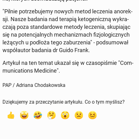
"Pilnie po­trze­bu­je­my nowych metod le­cze­nia ano­rek­
sji. Nasze badania nad terapią ke­to­ge­nicz­ną wy­kra­
cza­ją poza stan­dar­do­we metody le­cze­nia, sku­pia­jąc
się na po­ten­cjal­nych me­cha­ni­zmach fi­zjo­lo­gicz­nych
le­żą­cych u podłoża tego za­bu­rze­nia" - pod­su­mo­wał
współ­au­tor badania dr Guido Frank.
Artykuł na ten temat ukazał się w cza­so­pi­śmie "Com­
mu­ni­ca­tions Me­di­ci­ne".
PAP / Adriana Chodakowska
Dziękujemy za przeczytanie artykułu. Co o tym myślisz?