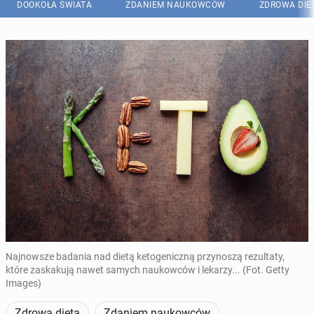
DOOKOŁA ŚWIATA
ZDANIEM NAUKOWCÓW
ZDROWA DIE
Najnowsze badania nad dietą ketogeniczną przynoszą rezultaty,
które zaskakują nawet samych naukowców i lekarzy... (Fot. Getty
Images)
Zdrowa dieta
Zdaniem naukowców