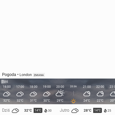
Pogoda
•
London
ZMIANA
Dziś
16:00
17:00
18:00
19:00
20:00
20:36
21:00
22:00
23:
32°C
32°C
31°C
30°C
29°C
24°C
22°C
20
Dziś
Jutro
32°C
28°C
14°C
14°C
30
25