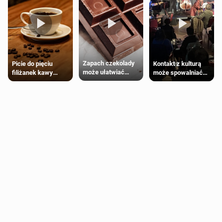
Zapach czekolady
Kontakt z kulturą
Picie do pięciu
może ułatwiać
może spowalniać
filiżanek kawy
trening siłowy
starzenie
dziennie jest
bezpieczne dla
większości
dorosłych