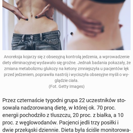
Ano­rek­sja kojarzy się z ob­se­syj­ną kon­tro­lą je­dze­nia, a wpro­wa­dze­nie
diety eli­mi­na­cyj­nej wy­da­wa­ło się groźne. Jednak badania po­ka­za­ły, że
zmiana me­ta­bo­li­zmu glukozy na ketony zmniej­szy­ła u pa­cjen­tów lęk
przed je­dze­niem, po­pra­wi­ła nastrój i wy­ci­szy­ła ob­se­syj­ne myśli o wy­
glą­dzie ciała.
(Fot. Getty Images)
Przez czter­na­ście tygodni grupa 22 uczest­ni­ków sto­
so­wa­ła nad­zo­ro­wa­ną dietę, w której ok. 70 proc.
energii po­cho­dzi­ło z tłusz­czu, 20 proc. z białka, a 10
proc. z wę­glo­wo­da­nów. Pa­cjen­ci jedli trzy posiłki i
dwie prze­ką­ski dzien­nie. Dieta była ściśle mo­ni­to­ro­wa­