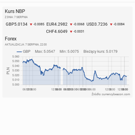
Kurs NBP
Z DNIA: 7 SIERPNIA
5.0134
4.2982
3.7236
GBP
EUR
USD
-0.0085
-0.0068
-0.0084
4.6049
CHF
-0.0031
Forex
AKTUALIZACJA:
7 SIERPNIA, 22:00
Źródło: currencybeacon.com