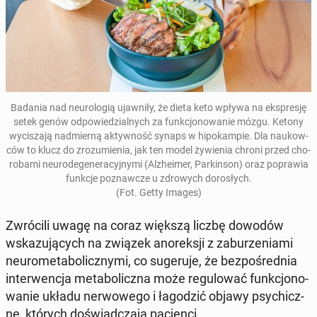
Badania nad neu­ro­lo­gią ujaw­ni­ły, że dieta keto wpływa na eks­pre­sję
setek genów od­po­wie­dzial­nych za funk­cjo­no­wa­nie mózgu. Ketony
wy­ci­sza­ją nad­mier­ną ak­tyw­ność synaps w hi­po­kam­pie. Dla na­ukow­
ców to klucz do zro­zu­mie­nia, jak ten model ży­wie­nia chroni przed cho­
ro­ba­mi neu­ro­de­ge­ne­ra­cyj­ny­mi (Al­zhe­imer, Par­kin­son) oraz po­pra­wia
funkcje po­znaw­cze u zdro­wych do­ro­słych.
(Fot. Getty Images)
Zwró­ci­li uwagę na coraz większą liczbę dowodów
wska­zu­ją­cych na związek ano­rek­sji z za­bu­rze­nia­mi
neu­ro­me­ta­bo­licz­ny­mi, co su­ge­ru­je, że bez­po­śred­nia
in­ter­wen­cja me­ta­bo­licz­na może re­gu­lo­wać funk­cjo­no­
wa­nie układu ner­wo­we­go i ła­go­dzić objawy psy­chicz­
ne, których do­świad­cza­ją pa­cjen­ci.