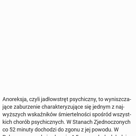
Ano­rek­sja, czyli ja­dło­wstręt psy­chicz­ny, to wy­nisz­cza­
ją­ce za­bu­rze­nie cha­rak­te­ry­zu­ją­ce się jednym z naj­
wyż­szych wskaź­ni­ków śmier­tel­no­ści spośród wszyst­
kich chorób psy­chicz­nych. W Stanach Zjed­no­czo­nych
co 52 minuty do­cho­dzi do zgonu z jej powodu. W