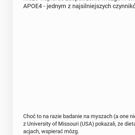
APOE4 - jednym z naj­sil­niej­szych czyn­ni­k
Choć to na razie badanie na myszach (a one nie z
z Uni­ver­si­ty of Mis­so­uri (USA) po­ka­za­li, że 
acjach, wspie­rać mózg.