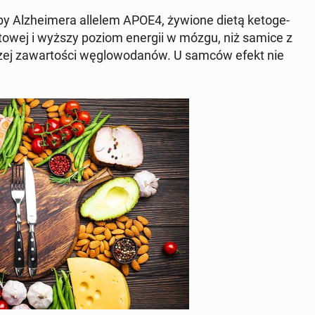
y Al­zhe­ime­ra allelem APOE4, żywione dietą ke­to­ge­
­li­to­wej i wyższy poziom energii w mózgu, niż samice z
j za­war­to­ści wę­glo­wo­da­nów. U samców efekt nie