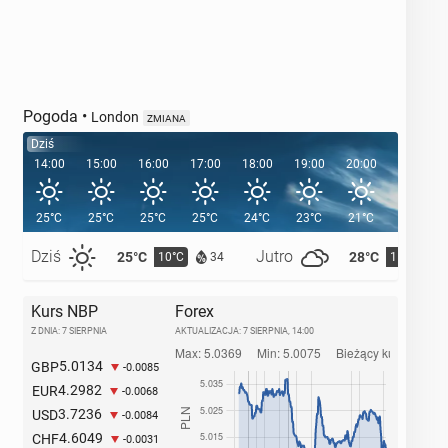
Pogoda
•
London
ZMIANA
Dziś
14:00
15:00
16:00
17:00
18:00
19:00
20:00
20:39
25°C
25°C
25°C
25°C
24°C
23°C
21°C
Dziś
Jutro
25°C
28°C
10°C
11°C
34
Kurs NBP
Forex
Z DNIA: 7 SIERPNIA
AKTUALIZACJA:
7 SIERPNIA, 14:00
5.0134
GBP
-0.0085
4.2982
EUR
-0.0068
3.7236
USD
-0.0084
4.6049
CHF
-0.0031