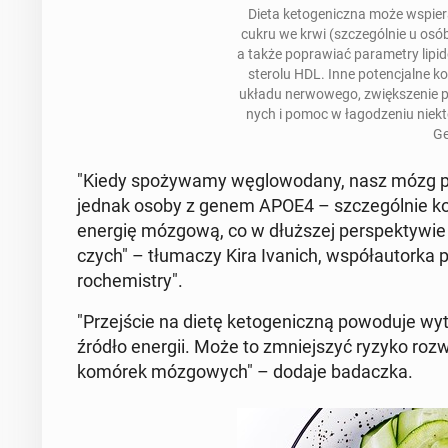
Dieta ke­to­ge­nicz­na może wspie­r
cukru we krwi (szcze­gól­nie u osób z
a także po­pra­wiać pa­ra­me­try li­pi­d
ste­ro­lu HDL. Inne po­ten­cjal­ne k
układu ner­wo­we­go, zwięk­sze­nie 
nych i pomoc w ła­go­dze­niu nie­kt
Ge
"Kiedy spo­ży­wa­my wę­glo­wo­da­ny, nasz mózg 
jednak osoby z genem APOE4 – szcze­gól­nie kob
energię mózgową, co w dłuż­szej per­spek­ty­wie 
czych" – tłu­ma­czy Kira Ivanich, współ­au­tor­ka 
ro­che­mi­stry".
"Przej­ście na dietę ke­to­ge­nicz­ną po­wo­du­je wy
źródło energii. Może to zmniej­szyć ryzyko rozw
komórek mó­zgo­wych" – dodaje ba­dacz­ka.