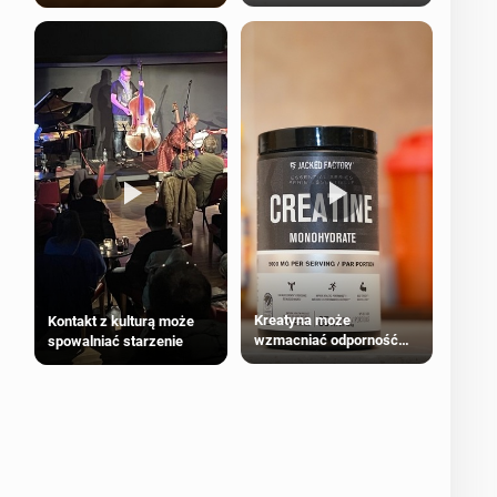
bezpieczne dla
większości dorosłych
Kreatyna może
Kontakt z kulturą może
wzmacniać odporność
spowalniać starzenie
przeciw nowotworom