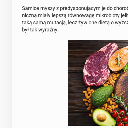
Samice myszy z pre­dys­po­nu­ją­cym je do chorob
nicz­ną miały lepszą rów­no­wa­gę mi­kro­bio­ty je
taką samą mutacją, lecz żywione dietą o wyższe
był tak wyraźny.