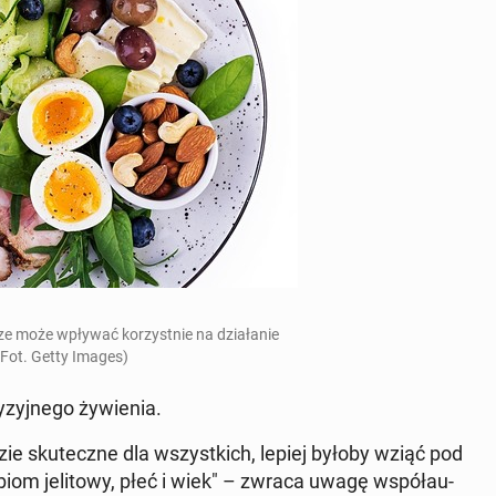
ze może wpływać ko­rzyst­nie na dzia­ła­nie
Fot. Getty Images)
zyj­ne­go ży­wie­nia.
zie sku­tecz­ne dla wszyst­kich, lepiej byłoby wziąć pod
­biom je­li­to­wy, płeć i wiek" – zwraca uwagę współ­au­