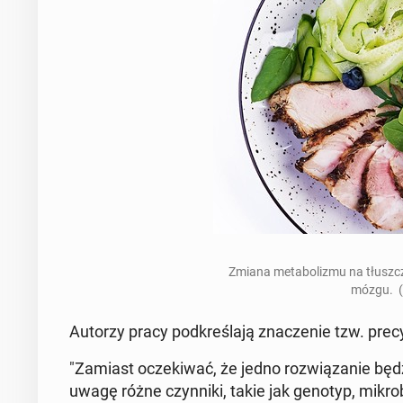
Zmiana me­ta­bo­li­zmu na tłusz­c
mózgu. (
Autorzy pracy pod­kre­śla­ją zna­cze­nie tzw. pre­cy­
"Zamiast ocze­ki­wać, że jedno roz­wią­za­nie będ
uwagę różne czyn­ni­ki, takie jak genotyp, mi­kro