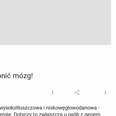
ronić mózg!
wy­so­ko­tłusz­czo­wa i ni­sko­wę­glo­wo­da­no­wa -
ergię. Dotyczy to zwłasz­cza u osób z genem