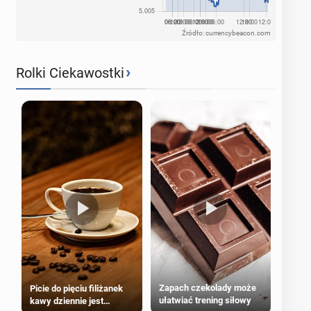
Źródło: currencybeacon.com
›
Rolki Ciekawostki
Zapach czekolady może
Picie do pięciu filiżanek
ułatwiać trening siłowy
kawy dziennie jest