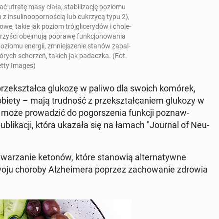
ać utratę masy ciała, sta­bi­li­za­cję poziomu
 in­su­li­no­opor­no­ścią lub cu­krzy­cą typu 2),
o­we, takie jak poziom trój­gli­ce­ry­dów i cho­le­
o­rzy­ści obej­mu­ją poprawę funk­cjo­no­wa­nia
poziomu energii, zmniej­sze­nie stanów za­pal­
ó­rych scho­rzeń, takich jak pa­dacz­ka. (Fot.
tty Images)
prze­kształ­ca glukozę w paliwo dla swoich komórek,
iety – mają trud­ność z prze­kształ­ca­niem glukozy w
może pro­wa­dzić do po­gor­sze­nia funkcji po­znaw­
pu­bli­ka­cji, która ukazała się na łamach "Journal of Neu­
­twa­rza­nie ketonów, które sta­no­wią al­ter­na­tyw­ne
oju choroby Al­zhe­ime­ra poprzez za­cho­wa­nie zdrowia