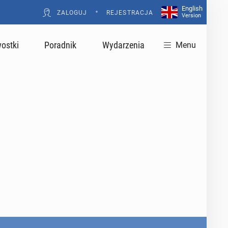
English
•
ZALOGUJ
REJESTRACJA
Version
ostki
Poradnik
Wydarzenia
Menu