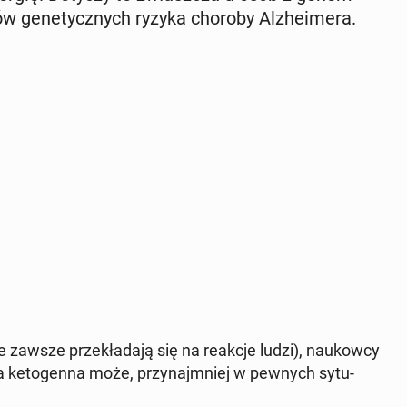
ów ge­ne­tycz­nych ryzyka choroby Al­zhe­ime­ra.
awsze prze­kła­da­ją się na reakcje ludzi), na­ukow­cy
dieta ke­to­gen­na może, przy­naj­mniej w pewnych sy­tu­