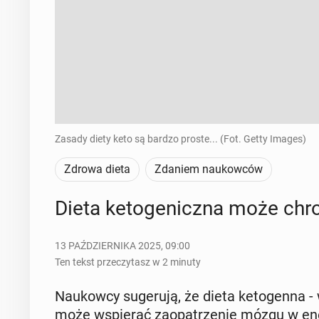
Zasady diety keto są bardzo proste... (Fot. Getty Images)
Zdrowa dieta
Zdaniem naukowców
Dieta ke­to­ge­nicz­na może ch
13 PAŹDZIERNIKA 2025, 09:00
Ten tekst przeczytasz w 2 minuty
Na­ukow­cy su­ge­ru­ją, że dieta ke­to­gen­na - 
może wspie­rać za­opa­trze­nie mózgu w en