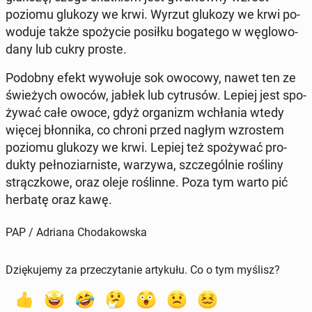
poziomu glukozy we krwi. Wyrzut glukozy we krwi po­
wo­du­je także spo­ży­cie posiłku bo­ga­te­go w wę­glo­wo­
da­ny lub cukry proste.
Podobny efekt wy­wo­łu­je sok owocowy, nawet ten ze
świe­żych owoców, jabłek lub cy­tru­sów. Lepiej jest spo­
ży­wać całe owoce, gdyż or­ga­nizm wchła­nia wtedy
więcej błon­ni­ka, co chroni przed nagłym wzro­stem
poziomu glukozy we krwi. Lepiej też spo­ży­wać pro­
duk­ty peł­no­ziar­ni­ste, warzywa, szcze­gól­nie rośliny
strącz­ko­we, oraz oleje ro­ślin­ne. Poza tym warto pić
herbatę oraz kawę.
PAP / Adriana Chodakowska
Dziękujemy za przeczytanie artykułu. Co o tym myślisz?