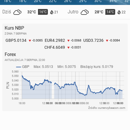
18°C
18°C
20°C
22°C
26°C
29°C
30°C
31°C
32
Dziś
Jutro
32°C
28°C
16°C
14°C
21
22
Kurs NBP
Z DNIA: 7 SIERPNIA
5.0134
4.2982
3.7236
GBP
EUR
USD
-0.0085
-0.0068
-0.0084
4.6049
CHF
-0.0031
Forex
AKTUALIZACJA:
7 SIERPNIA, 22:00
Źródło: currencybeacon.com