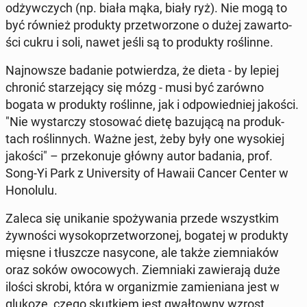
od­żyw­czych (np. biała mąka, biały ryż). Nie mogą to
być również pro­duk­ty prze­two­rzo­ne o dużej za­war­to­
ści cukru i soli, nawet jeśli są to pro­duk­ty ro­ślin­ne.
Naj­now­sze badanie po­twier­dza, że dieta - by lepiej
chronić sta­rze­ją­cy się mózg - musi być zarówno
bogata w pro­duk­ty ro­ślin­ne, jak i od­po­wied­niej jakości.
"Nie wy­star­czy sto­so­wać dietę ba­zu­ją­cą na pro­duk­
tach ro­ślin­nych. Ważne jest, żeby były one wy­so­kiej
jakości" – prze­ko­nu­je główny autor badania, prof.
Song-Yi Park z Uni­ver­si­ty of Hawaii Cancer Center w
Ho­no­lu­lu.
Zaleca się uni­ka­nie spo­ży­wa­nia przede wszyst­kim
żyw­no­ści wy­so­ko­prze­two­rzo­nej, bogatej w pro­duk­ty
mięsne i tłusz­cze na­sy­co­ne, ale także ziem­nia­ków
oraz soków owo­co­wych. Ziem­nia­ki za­wie­ra­ją duże
ilości skrobi, która w or­ga­ni­zmie za­mie­nia­na jest w
glukozę, czego skut­kiem jest gwał­tow­ny wzrost