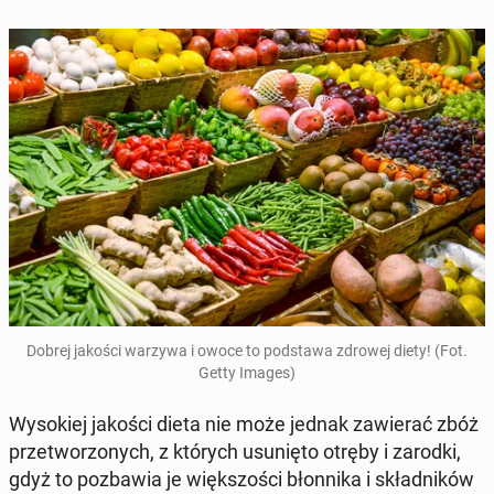
Dobrej jakości warzywa i owoce to pod­sta­wa zdrowej diety! (Fot.
Getty Images)
Wy­so­kiej jakości dieta nie może jednak za­wie­rać zbóż
prze­two­rzo­nych, z których usu­nię­to otręby i zarodki,
gdyż to po­zba­wia je więk­szo­ści błon­ni­ka i skład­ni­ków