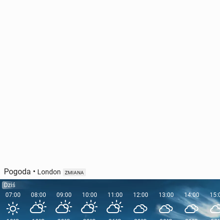
Pogoda
•
London
ZMIANA
Dziś
07:00
08:00
09:00
10:00
11:00
12:00
13:00
14:00
15: