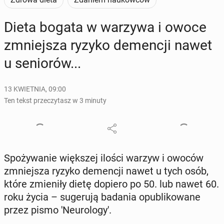
Dieta bogata w warzywa i owoce
zmniej­sza ryzyko de­men­cji nawet
u se­nio­rów...
13 KWIETNIA, 09:00
Ten tekst przeczytasz w 3 minuty
Spo­ży­wa­nie więk­szej ilości warzyw i owoców
zmniej­sza ryzyko de­men­cji nawet u tych osób,
które zmie­ni­ły dietę dopiero po 50. lub nawet 60.
roku życia – su­ge­ru­ją badania opu­bli­ko­wa­ne
przez pismo 'Neu­ro­lo­gy'.