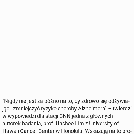
"Nigdy nie jest za późno na to, by zdrowo się od­ży­wia­
jąc - zmniej­szyć ryzyko choroby Al­zhe­ime­ra" – twier­dzi
w wy­po­wie­dzi dla stacji CNN jedna z głów­nych
autorek badania, prof. Unshee Lim z Uni­ver­si­ty of
Hawaii Cancer Center w Ho­no­lu­lu. Wska­zu­ją na to pro­