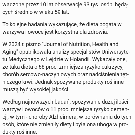
wa­dzo­ne przez 10 lat ob­ser­wa­cje 93 tys. osób, bę­dą­
cych średnio w wieku 59 lat.
To kolejne badania wy­ka­zu­ją­ce, że dieta bogata w
warzywa i owoce jest ko­rzyst­na dla zdrowia.
W 2024 r. pismo "Journal of Nu­tri­tion, Health and
Aging" opu­bli­ko­wa­ła analizy spe­cja­li­stów Uni­wer­sy­te­
tu Me­dycz­ne­go w Lejdzie w Ho­lan­dii. Wy­ka­za­ły one,
że taka dieta o 68 proc. zmniej­sza ryzyko cu­krzy­cy,
chorób sercowo-na­czy­nio­wych oraz nad­ci­śnie­nia tęt­
ni­cze­go krwi. Jednak spo­ży­wa­ne pro­duk­ty ro­ślin­ne
muszą być wy­so­kiej jakości.
Według naj­now­szych badań, spo­ży­wa­nie dużej ilości
warzyw i owoców o 11 proc. mniej­sza ryzyko de­men­
cji, w tym - choroby Al­zhe­ime­ra, w po­rów­na­niu do tych
osób, które nie zmie­ni­ły diety i była ona uboga w pro­
duk­ty ro­ślin­ne.