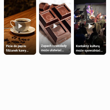
Zapach czekolady
Kontakt z kulturą
Picie do pięciu
może ułatwiać
może spowalniać
filiżanek kawy
trening siłowy
starzenie
dziennie jest
bezpieczne dla
większości
dorosłych