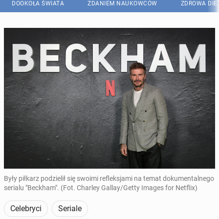
DOOKOŁA ŚWIATA
ZDANIEM NAUKOWCÓW
ZDROWA DIE
Były piłkarz podzielił się swoimi refleksjami na temat dokumentalnego
serialu "Beckham". (Fot. Charley Gallay/Getty Images for Netflix)
Celebryci
Seriale