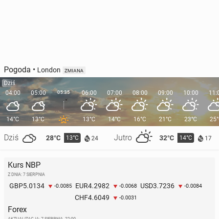
Pogoda
•
London
ZMIANA
Dziś
04:00
05:00
05:35
06:00
07:00
08:00
09:00
10:00
11:
14°C
13°C
13°C
14°C
16°C
21°C
23°C
25
Dziś
Jutro
28°C
32°C
13°C
14°C
24
17
Kurs NBP
Z DNIA: 7 SIERPNIA
5.0134
4.2982
3.7236
GBP
EUR
USD
-0.0085
-0.0068
-0.0084
4.6049
CHF
-0.0031
Forex
AKTUALIZACJA:
7 SIERPNIA, 22:00