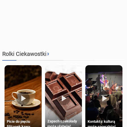
›
Rolki Ciekawostki
Zapach czekolady
Kontakt z kulturą
Picie do pięciu
może ułatwiać
może spowalniać
filiżanek kawy