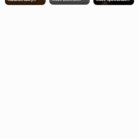
trening siłowy
starzenie
dziennie jest
bezpieczne dla
większości
dorosłych