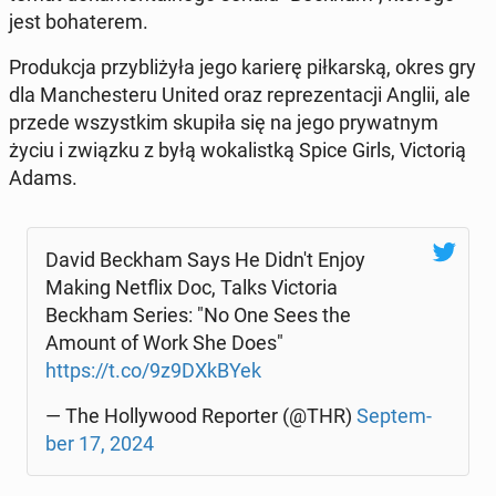
jest bo­ha­te­rem.
Pro­duk­cja przy­bli­ży­ła jego karierę pił­kar­ską, okres gry
dla Man­che­ste­ru United oraz re­pre­zen­ta­cji Anglii, ale
przede wszyst­kim skupiła się na jego pry­wat­nym
życiu i związku z byłą wo­ka­list­ką Spice Girls, Vic­to­rią
Adams.
David Beckham Says He Didn't Enjoy
Making Netflix Doc, Talks Vic­to­ria
Beckham Series: "No One Sees the
Amount of Work She Does"
https://t.co/9z9DXkBYek
— The Hol­ly­wo­od Re­por­ter (@THR)
Sep­tem­
ber 17, 2024