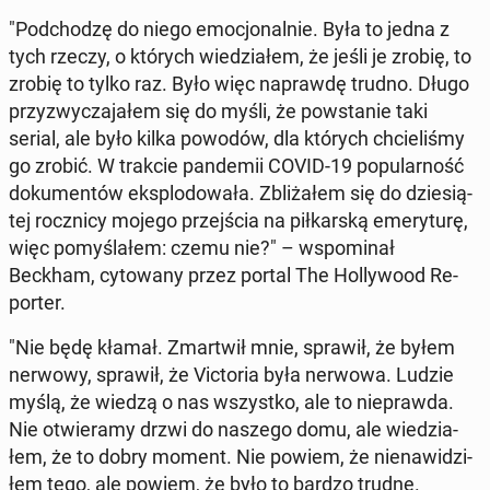
"Pod­cho­dzę do niego emo­cjo­nal­nie. Była to jedna z
tych rzeczy, o których wie­dzia­łem, że jeśli je zrobię, to
zrobię to tylko raz. Było więc na­praw­dę trudno. Długo
przy­zwy­cza­ja­łem się do myśli, że po­wsta­nie taki
serial, ale było kilka powodów, dla których chcie­li­śmy
go zrobić. W trakcie pan­de­mii COVID-19 po­pu­lar­ność
do­ku­men­tów eks­plo­do­wa­ła. Zbli­ża­łem się do dzie­sią­
tej rocz­ni­cy mojego przej­ścia na pił­kar­ską eme­ry­tu­rę,
więc po­my­śla­łem: czemu nie?" – wspo­mi­nał
Beckham, cy­to­wa­ny przez portal The Hol­ly­wo­od Re­
por­ter.
"Nie będę kłamał. Zmar­twił mnie, sprawił, że byłem
nerwowy, sprawił, że Vic­to­ria była nerwowa. Ludzie
myślą, że wiedzą o nas wszyst­ko, ale to nie­praw­da.
Nie otwie­ra­my drzwi do naszego domu, ale wie­dzia­
łem, że to dobry moment. Nie powiem, że nie­na­wi­dzi­
łem tego, ale powiem, że było to bardzo trudne.