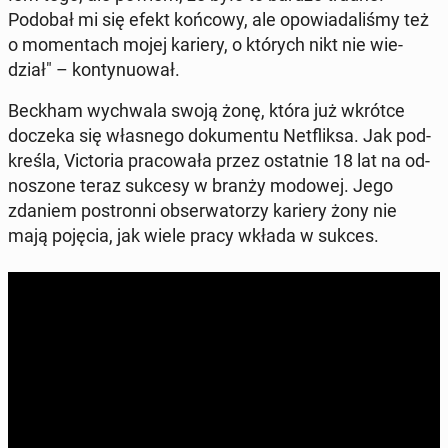
Podobał mi się efekt końcowy, ale opo­wia­da­li­śmy też
o mo­men­tach mojej kariery, o których nikt nie wie­
dział" – kon­ty­nu­ował.
Beckham wy­chwa­la swoją żonę, która już wkrótce
doczeka się wła­sne­go do­ku­men­tu Net­flik­sa. Jak pod­
kre­śla, Vic­to­ria pra­co­wa­ła przez ostat­nie 18 lat na od­
no­szo­ne teraz sukcesy w branży modowej. Jego
zdaniem po­stron­ni ob­ser­wa­to­rzy kariery żony nie
mają pojęcia, jak wiele pracy wkłada w sukces.