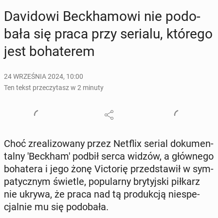
Da­vi­do­wi Bec­kha­mo­wi nie po­do­
ba­ła się praca przy serialu, którego
jest bo­ha­te­rem
24 WRZEŚNIA 2024, 10:00
Ten tekst przeczytasz w 2 minuty
Choć zre­ali­zo­wa­ny przez Netflix serial do­ku­men­
tal­ny 'Bec­kha­m' podbił serca widzów, a głów­ne­go
bo­ha­te­ra i jego żonę Vic­to­rię przed­sta­wił w sym­
pa­tycz­nym świetle, po­pu­lar­ny bry­tyj­ski piłkarz
nie ukrywa, że praca nad tą pro­duk­cją nie­spe­
cjal­nie mu się po­do­ba­ła.