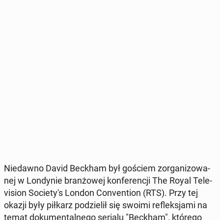
Nie­daw­no David Beckham był gościem zor­ga­ni­zo­wa­
nej w Lon­dy­nie bran­żo­wej kon­fe­ren­cji The Royal Te­le­
vi­sion So­cie­ty­'s London Co­nven­tion (RTS). Przy tej
okazji były piłkarz po­dzie­lił się swoimi re­flek­sja­mi na
temat do­ku­men­tal­ne­go serialu "Beckham", którego