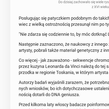
Do dzisiaj za­cho­wa­ło się wiele ry­
z XVI wieku
Po­słu­gu­jąc się pa­tycz­kiem po­dob­nym do taki
wiec z wielką ostroż­no­ścią prze­su­nął nim po t
"Nie zdarza się co­dzien­nie to, by móc dotknąć L
Na­stęp­nie za­zna­czo­no, że na­ukow­cy z innego
artysty, pobrali także ma­te­riał ge­ne­tycz­ny z i
Co więcej - jak za­uwa­żo­no - se­kwen­cje chro­mo­
przez kuzyna Le­onar­da da Vinci należą do tej s
przodka w re­gio­nie To­ska­nia, w którym artysta
Autorzy badań wy­ja­śni­li zarazem, że po­trzeb­na
nych wnio­sków, bo ich do­tych­cza­so­we usta­le­
no­ścią dotarli do DNA ge­niu­sza.
Przed kilkoma laty włoscy badacze po­in­for­mo­wa­l