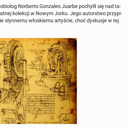
­bio­log Nor­ber­to Gon­za­les Juarbe po­chy­lił się nad ta­
wat­nej ko­lek­cji w Nowym Jorku. Jego au­tor­stwo przy­pi­
e słyn­ne­mu wło­skie­mu ar­ty­ście, choć dys­ku­sje w tej