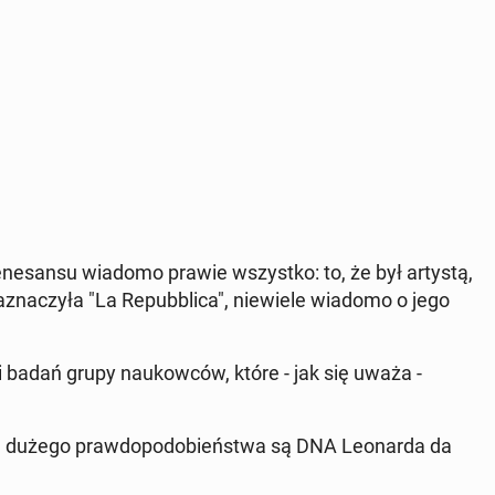
e­ne­san­su wiadomo prawie wszyst­ko: to, że był artystą,
 za­zna­czy­ła "La Re­pub­bli­ca", nie­wie­le wiadomo o jego
i badań grupy na­ukow­ców, które - jak się uważa -
e dużego praw­do­po­do­bień­stwa są DNA Le­onar­da da