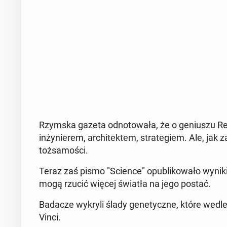
Rzymska gazeta od­no­to­wa­ła, że o ge­niu­szu R
in­ży­nie­rem, ar­chi­tek­tem, stra­te­giem. Ale, jak
toż­sa­mo­ści.
Teraz zaś pismo "Science" opu­bli­ko­wa­ło wynik
mogą rzucić więcej światła na jego postać.
Badacze wykryli ślady ge­ne­tycz­ne, które wedl
Vinci.