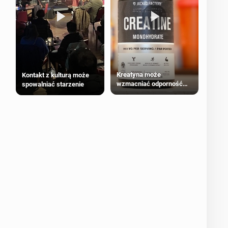
Kreatyna może
Kontakt z kulturą może
wzmacniać odporność
spowalniać starzenie
przeciw nowotworom