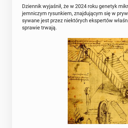
Dzien­nik wy­ja­śnił, że w 2024 roku genetyk mi­kro
jem­ni­czym ry­sun­kiem, znaj­du­ją­cym się w pry­
sy­wa­ne jest przez nie­któ­rych eks­per­tów właśni
sprawie trwają.