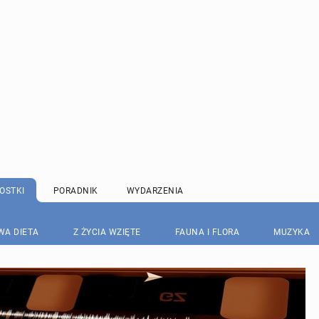
OSTKI
PORADNIK
WYDARZENIA
WA DIETA
Z ŻYCIA WZIĘTE
FAUNA I FLORA
MUZYKA