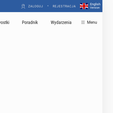
English
•
ZALOGUJ
REJESTRACJA
Version
ostki
Poradnik
Wydarzenia
Menu