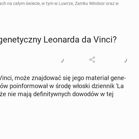
cjach na całym świecie, w tym w Luwrze, Zamku Windsor oraz w
 ge­ne­tycz­ny Le­onar­da da Vinci?
Vinci, może znaj­do­wać się jego ma­te­riał ge­ne­
ców po­in­for­mo­wał w środę włoski dzien­nik 'La
, że nie mają de­fi­ni­tyw­nych dowodów w tej