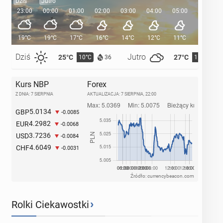
Dziś
Jutro
23:00
00:00
01:00
02:00
03:00
04:00
05:00
05:35
19°C
19°C
17°C
16°C
14°C
12°C
11°C
Dziś
Jutro
25°C
27°C
10°C
11°C
36
Kurs NBP
Forex
Z DNIA: 7 SIERPNIA
AKTUALIZACJA:
7 SIERPNIA, 22:00
5.0134
GBP
-0.0085
4.2982
EUR
-0.0068
3.7236
USD
-0.0084
4.6049
CHF
-0.0031
Źródło: currencybeacon.com
›
Rolki Ciekawostki