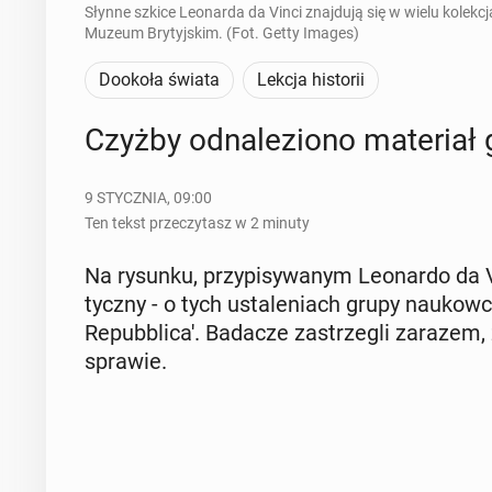
Słynne szkice Leonarda da Vinci znajdują się w wielu kolek
Muzeum Brytyjskim. (Fot. Getty Images)
Dookoła świata
Lekcja historii
Czyżby od­na­le­zio­no ma­te­riał
9 STYCZNIA, 09:00
Ten tekst przeczytasz w 2 minuty
Na rysunku, przy­pi­sy­wa­nym Le­onar­do da 
tycz­ny - o tych usta­le­niach grupy na­ukow­
Re­pub­bli­ca'. Badacze za­strze­gli zarazem
sprawie.