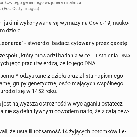
sun­ków tego ge­nial­ne­go wi­zjo­ne­ra i malarza
. (Fot. Getty Images)
ch, jakimi wy­ko­ny­wa­ne są wymazy na Covid-19, na­uko­
ym dziele.
e­onar­da" - stwier­dził badacz cy­to­wa­ny przez gazetę.
 zespołu, który pro­wa­dzi badania w celu usta­le­nia DNA
nnych jego prac i twier­dzą, że to jego DNA.
so­mu Y od­zy­ska­ne z dzieła oraz z listu na­pi­sa­ne­go
amej grupy ge­ne­tycz­nej osób ma­ją­cych wspól­ne­go
 urodził się w 1452 roku.
 jest naj­wyż­sza ostroż­ność w wy­cią­ga­niu osta­tecz­
nia nie są de­fi­ni­tyw­nym dowodem na to, że z całą pew­
i, że usta­li­li toż­sa­mość 14 ży­ją­cych po­tom­ków Le­