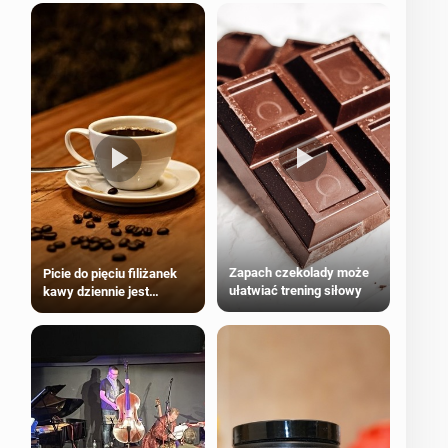
Zapach czekolady może
Picie do pięciu filiżanek
ułatwiać trening siłowy
kawy dziennie jest
bezpieczne dla
większości dorosłych