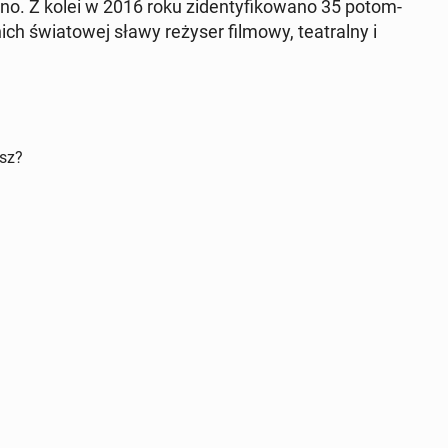
no. Z kolei w 2016 roku zi­den­ty­fi­ko­wa­no 35 po­tom­
ich świa­to­wej sławy reżyser filmowy, te­atral­ny i
isz?