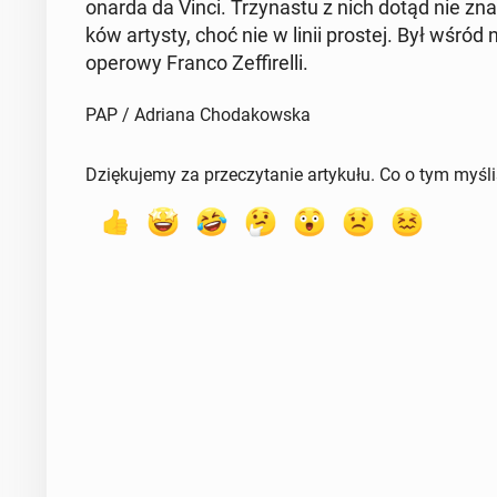
onar­da da Vinci. Trzy­na­stu z nich dotąd nie zna
ków artysty, choć nie w linii prostej. Był wśród n
operowy Franco Zef­fi­rel­li.
PAP / Adriana Chodakowska
Dziękujemy za przeczytanie artykułu. Co o tym myśl