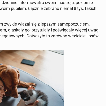
zien­nie in­for­mo­wa­li o swoim na­stro­ju, po­zio­mie
 swoim pupilem. Łącznie zebrano niemal 8 tys. takich
ciem zwykle wiązał się z lepszym sa­mo­po­czu­ciem.
 gła­ska­ły go, przy­tu­la­ły i po­świę­ca­ły więcej uwagi,
e­ga­tyw­nych. Do­ty­czy­ło to zarówno wła­ści­cie­li psów,