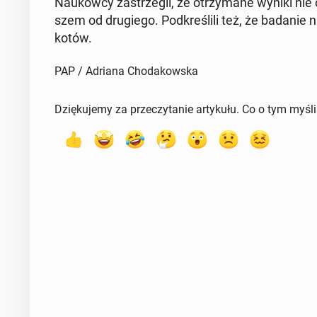
Na­ukow­cy za­strze­gli, że otrzy­ma­ne wyniki nie
szem od dru­gie­go. Pod­kre­śli­li też, że badanie na
kotów.
PAP / Adriana Chodakowska
Dziękujemy za przeczytanie artykułu. Co o tym myśl