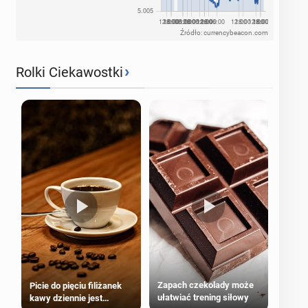
Źródło: currencybeacon.com
›
Rolki Ciekawostki
Zapach czekolady może
Picie do pięciu filiżanek
ułatwiać trening siłowy
kawy dziennie jest