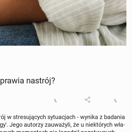
pra­wia nastrój?
ój w stre­su­ją­cych sy­tu­acjach - wynika z badania
­gy'. Jego autorzy za­uwa­ży­li, że u nie­któ­rych wła­