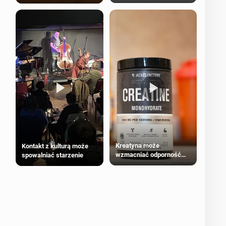
bezpieczne dla
większości dorosłych
Kreatyna może
Kontakt z kulturą może
wzmacniać odporność
spowalniać starzenie
przeciw nowotworom