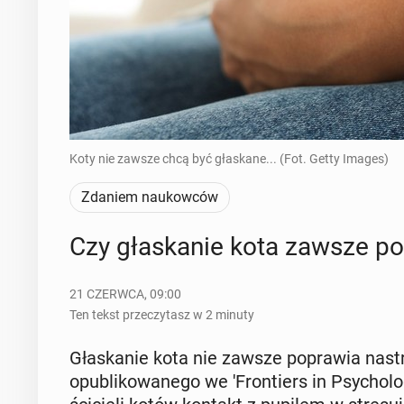
Koty nie zawsze chcą być głaskane... (Fot. Getty Images)
Zdaniem naukowców
Czy gła­ska­nie kota zawsze po­
21 CZERWCA, 09:00
Ten tekst przeczytasz w 2 minuty
Gła­ska­nie kota nie zawsze po­pra­wia nastr
opu­bli­ko­wa­ne­go we 'Fron­tiers in Psy­cho­lo