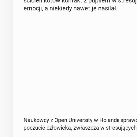
ści­cie­li kotów kontakt z pupilem w stre­su­
emocji, a nie­kie­dy nawet je nasilał.
Na­ukow­cy z Open Uni­ver­si­ty w Ho­lan­dii spra
po­czu­cie czło­wie­ka, zwłasz­cza w stre­su­ją­cych