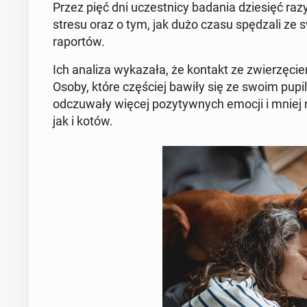
Przez pięć dni uczest­ni­cy badania dzie­sięć razy d
stresu oraz o tym, jak dużo czasu spę­dza­li ze
ra­por­tów.
Ich analiza wy­ka­za­ła, że kontakt ze zwie­rzę­
Osoby, które czę­ściej bawiły się ze swoim pupilem,
od­czu­wa­ły więcej po­zy­tyw­nych emocji i mniej n
jak i kotów.