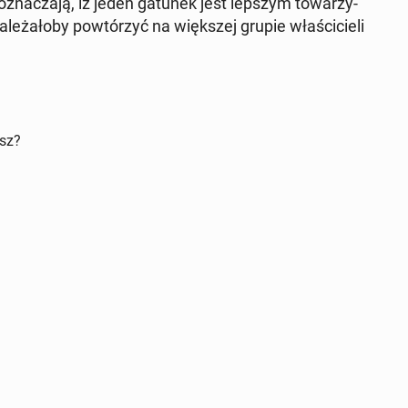
 ozna­cza­ją, iż jeden gatunek jest lepszym to­wa­rzy­
­le­ża­ło­by po­wtó­rzyć na więk­szej grupie wła­ści­cie­li
isz?