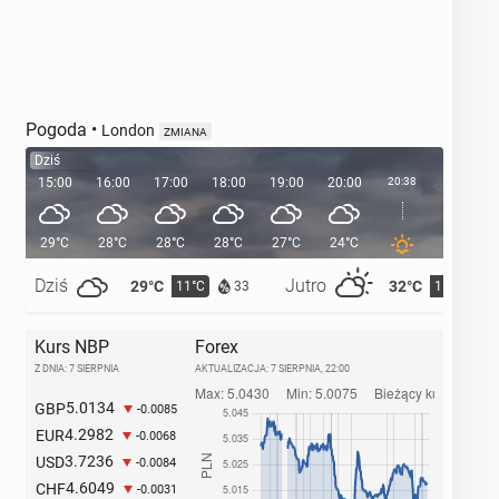
Pogoda
•
London
ZMIANA
Dziś
15:00
16:00
17:00
18:00
19:00
20:00
20:38
21:00
29°C
28°C
28°C
28°C
27°C
24°C
23°C
Dziś
Jutro
29°C
32°C
11°C
15°C
33
Kurs NBP
Forex
Z DNIA: 7 SIERPNIA
AKTUALIZACJA:
7 SIERPNIA, 22:00
5.0134
GBP
-0.0085
4.2982
EUR
-0.0068
3.7236
USD
-0.0084
4.6049
CHF
-0.0031