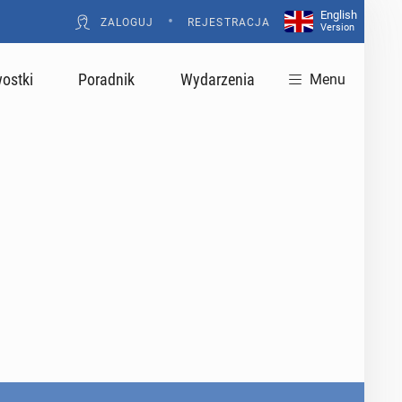
English
•
ZALOGUJ
REJESTRACJA
Version
ostki
Poradnik
Wydarzenia
Menu