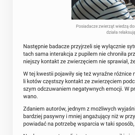
Po­sia­da­cze zwie­rząt wiedzą do­
działa re­lak­su­
Na­stęp­nie badacze przyj­rze­li się wy­łącz­nie sy
tach sama in­te­rak­cja z pupilem nie chro­ni­ła pr
niej­szy kontakt ze zwie­rzę­ciem nie spra­wiał, że
W tej kwestii po­ja­wi­ły się też wyraźne różnice
li kotów częst­szy kontakt ze zwie­rzę­ciem podczas
szym od­czu­wa­niem ne­ga­tyw­nych emocji. W przy
wa­no.
Zdaniem autorów, jednym z moż­li­wych wy­ja­śnie
bar­dziej pasywny i mniej an­ga­żu­ją­cy niż w pr
po­wia­dać na po­trze­bę wspar­cia w taki sposób, 