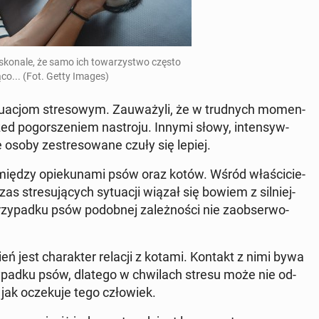
sko­na­le, że samo ich to­wa­rzy­stwo często
ją­co... (Fot. Getty Images)
­tu­acjom stre­so­wym. Za­uwa­ży­li, że w trud­nych mo­men­
zed po­gor­sze­niem na­stro­ju. Innymi słowy, in­ten­syw­
 osoby ze­stre­so­wa­ne czuły się lepiej.
 między opie­ku­na­mi psów oraz kotów. Wśród wła­ści­cie­
 stre­su­ją­cych sy­tu­acji wiązał się bowiem z sil­niej­
­pad­ku psów po­dob­nej za­leż­no­ści nie za­ob­ser­wo­
ń jest cha­rak­ter relacji z kotami. Kontakt z nimi bywa
zy­pad­ku psów, dlatego w chwi­lach stresu może nie od­
jak ocze­ku­je tego czło­wiek.