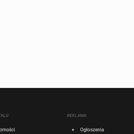
TALU
REKLAMA
omości
Ogłoszenia