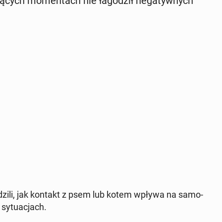
ją­cych mo­men­tach nie ła­go­dził ne­ga­tyw­nych
w­dzi­li, jak kontakt z psem lub kotem wpływa na sa­mo­
 sy­tu­acjach.