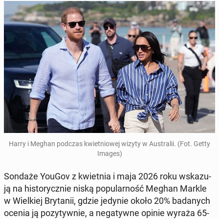
Harry i Meghan podczas kwiet­nio­wej wizyty w Au­stra­lii. (Fot. Getty
Images)
Sondaże YouGov z kwiet­nia i maja 2026 roku wska­zu­
ją na hi­sto­rycz­nie niską po­pu­lar­ność Meghan Markle
w Wiel­kiej Bry­ta­nii, gdzie jedynie około 20% ba­da­nych
ocenia ją po­zy­tyw­nie, a ne­ga­tyw­ne opinie wyraża 65-