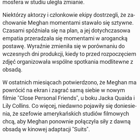
mos­fe­ra w studiu uległa zmianie.
Nie­któ­rzy aktorzy i człon­ko­wie ekipy do­strze­gli, że za­
cho­wa­nie Meghan mo­men­ta­mi stawało się sztywne.
Czasami spóź­nia­ła się na plan, a jej do­tych­cza­so­wa
empatia prze­ra­dza­ła się mo­men­ta­mi w aro­ganc­ką
postawę.
Wy­raź­nie zmie­ni­ła się w po­rów­na­niu do
wcze­snych dni pro­duk­cji, kiedy to przed roz­po­czę­ciem
zdjęć or­ga­ni­zo­wa­ła wspólne spo­tka­nia mo­dli­tew­ne z
obsadą.
W ostat­nich mie­sią­cach po­twier­dzo­no, że Meghan ma
po­wró­cić na ekran i zagrać samą siebie w nowym
filmie "Close Per­so­nal Friends", u boku Jacka Quaida i
Lily Collins. Co więcej, nie­daw­no po­ja­wi­ły się do­nie­sie­
nia, że sze­fo­wie ame­ry­kań­skich studiów fil­mo­wych
chcą, aby Meghan po­now­nie po­łą­czy­ła siły z dawną
obsadą w kinowej ad­ap­ta­cji "Suits".