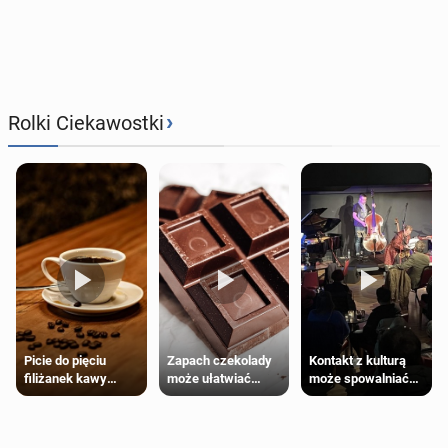
›
Rolki Ciekawostki
Zapach czekolady
Kontakt z kulturą
Picie do pięciu
może ułatwiać
może spowalniać
filiżanek kawy
trening siłowy
starzenie
dziennie jest
bezpieczne dla
większości