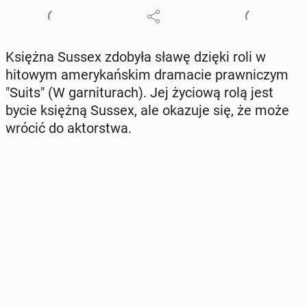
Księżna Sussex zdobyła sławę dzięki roli w
hitowym ame­ry­kań­skim dra­ma­cie praw­ni­czym
"Suits" (W gar­ni­tu­rach). Jej życiową rolą jest
bycie księżną Sussex, ale okazuje się, że może
wrócić do ak­tor­stwa.