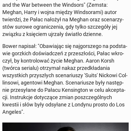
and the War between the Wind­sors" (Zemsta:
Meghan, Harry i wojna między Wind­so­ra­mi) autor
twier­dzi, że Pałac nałożył na Meghan oraz sce­na­rzy­
stów surowe ogra­ni­cze­nia, gdy tylko szcze­gó­ły jej
związku z księ­ciem ujrzały światło dzienne.
Bower napisał: "Oba­wia­jąc się naj­gor­sze­go na pod­sta­
wie gorz­kich do­świad­czeń z prze­szło­ści, Pałac wkro­
czył, by kon­tro­lo­wać życie Meghan. Aaron Korsh
(twórca serialu) otrzy­mał nakaz przed­kła­da­nia
wszyst­kich przy­szłych sce­na­riu­szy 'Suits' Nickowi Col­
lin­so­wi, agen­to­wi Meghan.
Sce­na­riu­sze były na­stęp­
nie prze­sy­ła­ne do Pałacu Ken­sing­ton w celu ak­cep­ta­
cji. In­struk­cje do­ty­czą­ce zmian po­szcze­gól­nych
kwestii i słów były od­sy­ła­ne z Londynu prosto do Los
Angeles".