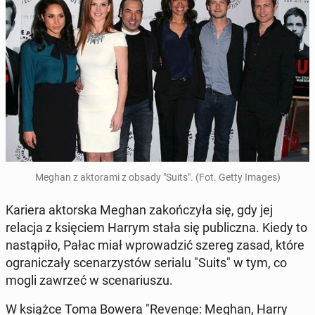
Meghan z ak­to­ra­mi z obsady "Suits". (Fot. Getty Images)
Kariera ak­tor­ska Meghan za­koń­czy­ła się, gdy jej
relacja z księ­ciem Harrym stała się pu­blicz­na. Kiedy to
na­stą­pi­ło, Pałac miał wpro­wa­dzić szereg zasad, które
ogra­ni­cza­ły sce­na­rzy­stów serialu "Suits" w tym, co
mogli zawrzeć w sce­na­riu­szu.
W książce Toma Bowera "Revenge: Meghan, Harry