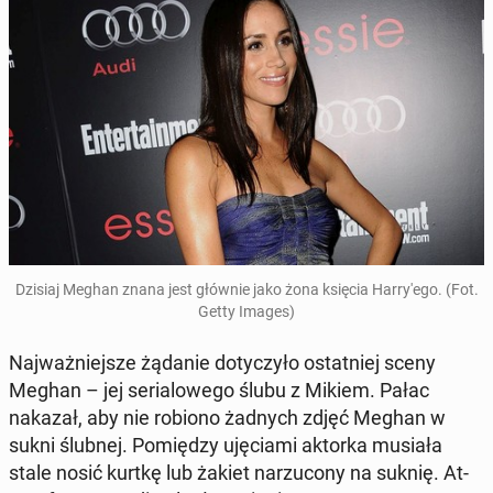
Dzisiaj Meghan znana jest głównie jako żona księcia Har­ry­'e­go. (Fot.
Getty Images)
Naj­waż­niej­sze żądanie do­ty­czy­ło ostat­niej sceny
Meghan – jej se­ria­lo­we­go ślubu z Mikiem. Pałac
nakazał, aby nie robiono żadnych zdjęć Meghan w
sukni ślubnej. Po­mię­dzy uję­cia­mi aktorka musiała
stale nosić kurtkę lub żakiet na­rzu­co­ny na suknię. At­