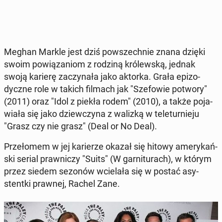
Meghan Markle jest dziś po­wszech­nie znana dzięki
swoim po­wią­za­niom z rodziną kró­lew­ską, jednak
swoją karierę za­czy­na­ła jako aktorka. Grała epi­zo­
dycz­ne role w takich filmach jak "Sze­fo­wie potwory"
(2011) oraz "Idol z piekła rodem" (2010), a także po­ja­
wia­ła się jako dziew­czy­na z walizką w te­le­tur­nie­ju
"Grasz czy nie grasz" (Deal or No Deal).
Prze­ło­mem w jej ka­rie­rze okazał się hitowy ame­ry­kań­
ski serial praw­ni­czy "Suits" (W gar­ni­tu­rach), w którym
przez siedem sezonów wcie­la­ła się w postać asy­
stent­ki prawnej, Rachel Zane.