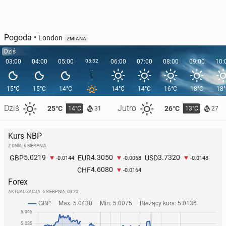
Pogoda
•
London
ZMIANA
Dziś
03:00
04:00
05:00
05:32
06:00
07:00
08:00
09:00
10:
15°C
15°C
14°C
14°C
14°C
16°C
18°C
18
Dziś
Jutro
25°C
26°C
14°C
13°C
31
27
Kurs NBP
Z DNIA: 6 SIERPNIA
5.0219
4.3050
3.7320
GBP
EUR
USD
-0.0144
-0.0068
-0.0148
4.6080
CHF
-0.0164
Forex
AKTUALIZACJA:
6 SIERPNIA, 03:20