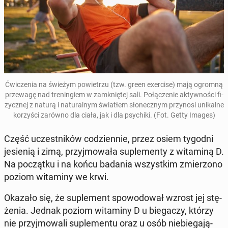
Ćwi­cze­nia na świeżym po­wie­trzu (tzw. green exer­ci­se
) mają ogromną
prze­wa­gę nad tre­nin­giem w za­mknię­tej sali.
Po­łą­cze­nie ak­tyw­no­ści fi­
zycz­nej z naturą i na­tu­ral­nym świa­tłem sło­necz­nym przy­no­si uni­kal­ne
ko­rzy­ści zarówno dla ciała, jak i dla psy­chi­ki. (Fot. Getty Images)
Część uczest­ni­ków co­dzien­nie, przez osiem tygodni
je­sie­nią i zimą, przyj­mo­wa­ła su­ple­men­ty z wi­ta­mi­ną D.
Na po­cząt­ku i na końcu badania wszyst­kim zmie­rzo­no
poziom wi­ta­mi­ny we krwi.
Okazało się, że su­ple­ment spo­wo­do­wał wzrost jej stę­
że­nia. Jednak poziom wi­ta­mi­ny D u bie­ga­czy, którzy
nie przyj­mo­wa­li su­ple­men­tu oraz u osób nie­bie­ga­ją­