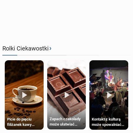
›
Rolki Ciekawostki
Zapach czekolady
Kontakt z kulturą
Picie do pięciu
może ułatwiać
może spowalniać
filiżanek kawy
trening siłowy
starzenie
dziennie jest