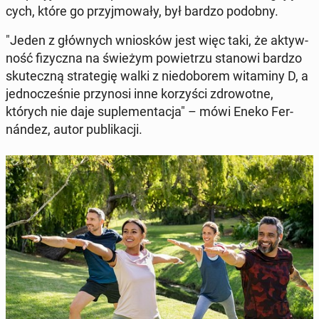
cych, które go przyj­mo­wa­ły, był bardzo podobny.
"Jeden z głów­nych wnio­sków jest więc taki, że ak­tyw­
ność fi­zycz­na na świeżym po­wie­trzu stanowi bardzo
sku­tecz­ną stra­te­gię walki z nie­do­bo­rem wi­ta­mi­ny D, a
jed­no­cze­śnie przy­no­si inne ko­rzy­ści zdro­wot­ne,
których nie daje su­ple­men­ta­cja" – mówi Eneko Fer­
nán­dez, autor pu­bli­ka­cji.