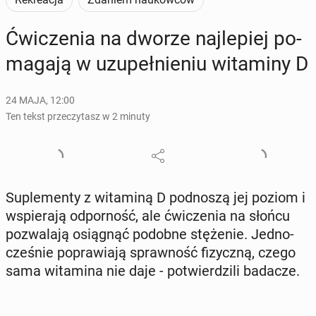
Ćwi­cze­nia na dworze naj­le­piej po­
ma­ga­ją w uzu­peł­nie­niu wi­ta­mi­ny D
24 MAJA, 12:00
Ten tekst przeczytasz w 2 minuty
Su­ple­men­ty z wi­ta­mi­ną D pod­no­szą jej poziom i
wspie­ra­ją od­por­ność, ale ćwi­cze­nia na słońcu
po­zwa­la­ją osią­gnąć podobne stę­że­nie. Jed­no­
cze­śnie po­pra­wia­ją spraw­ność fi­zycz­ną, czego
sama wi­ta­mi­na nie daje - po­twier­dzi­li badacze.