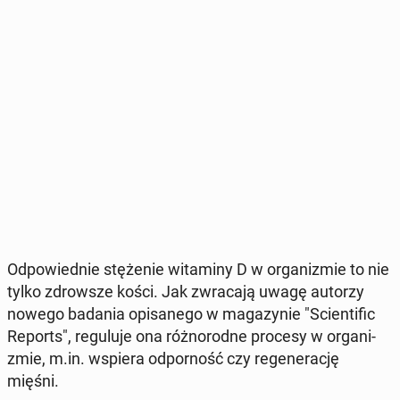
Od­po­wied­nie stę­że­nie wi­ta­mi­ny D w or­ga­ni­zmie to nie
tylko zdrow­sze kości. Jak zwra­ca­ją uwagę autorzy
nowego badania opi­sa­ne­go w ma­ga­zy­nie "Scien­ti­fic
Reports", re­gu­lu­je ona róż­no­rod­ne procesy w or­ga­ni­
zmie, m.in. wspiera od­por­ność czy re­ge­ne­ra­cję
mięśni.