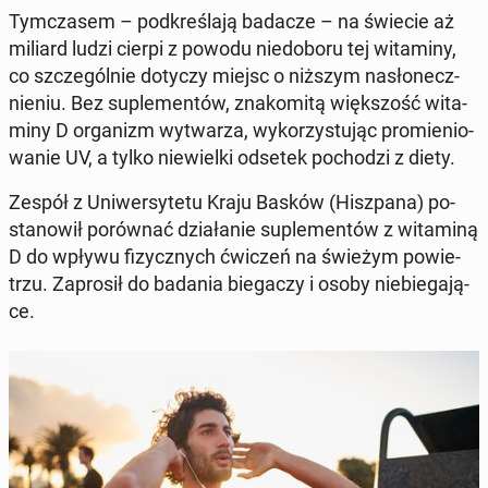
Tym­cza­sem – pod­kre­śla­ją badacze – na świecie aż
miliard ludzi cierpi z powodu nie­do­bo­ru tej wi­ta­mi­ny,
co szcze­gól­nie dotyczy miejsc o niższym na­sło­necz­
nie­niu. Bez su­ple­men­tów, zna­ko­mi­tą więk­szość wi­ta­
mi­ny D or­ga­nizm wy­twa­rza, wy­ko­rzy­stu­jąc pro­mie­nio­
wa­nie UV, a tylko nie­wiel­ki odsetek po­cho­dzi z diety.
Zespół z Uni­wer­sy­te­tu Kraju Basków (Hisz­pa­na) po­
sta­no­wił po­rów­nać dzia­ła­nie su­ple­men­tów z wi­ta­mi­ną
D do wpływu fi­zycz­nych ćwiczeń na świeżym po­wie­
trzu. Za­pro­sił do badania bie­ga­czy i osoby nie­bie­ga­ją­
ce.