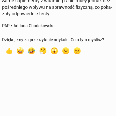
Same su­ple­men­ty z wi­ta­mi­ną D nie miały jednak bez­
po­śred­nie­go wpływu na spraw­ność fi­zycz­ną, co po­ka­
za­ły od­po­wied­nie testy.
PAP / Adriana Chodakowska
Dziękujemy za przeczytanie artykułu. Co o tym myślisz?