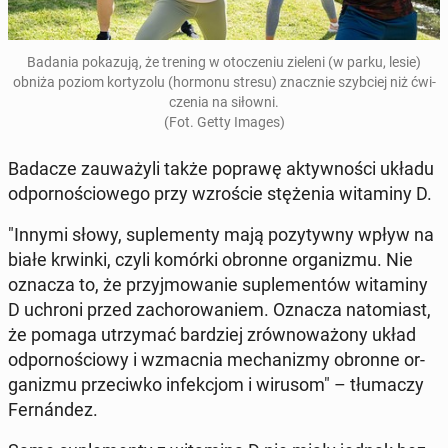
Badania po­ka­zu­ją, że trening w oto­cze­niu zieleni (w parku, lesie)
obniża poziom kor­ty­zo­lu (hormonu stresu) znacz­nie szyb­ciej niż ćwi­
cze­nia na siłowni.
(Fot. Getty Images)
Badacze za­uwa­ży­li także poprawę ak­tyw­no­ści układu
od­por­no­ścio­we­go przy wzro­ście stę­że­nia wi­ta­mi­ny D.
"Innymi słowy, su­ple­men­ty mają po­zy­tyw­ny wpływ na
białe krwinki, czyli komórki obronne or­ga­ni­zmu. Nie
oznacza to, że przyj­mo­wa­nie su­ple­men­tów wi­ta­mi­ny
D uchroni przed za­cho­ro­wa­niem. Oznacza na­to­miast,
że pomaga utrzy­mać bar­dziej zrów­no­wa­żo­ny układ
od­por­no­ścio­wy i wzmac­nia me­cha­ni­zmy obronne or­
ga­ni­zmu prze­ciw­ko in­fek­cjom i wirusom" – tłu­ma­czy
Fer­nán­dez.