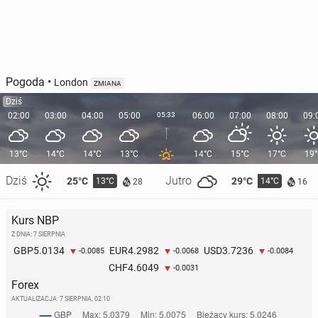
Pogoda
•
London
ZMIANA
Dziś
02:00
03:00
04:00
05:00
05:33
06:00
07:00
08:00
09:
13°C
14°C
14°C
13°C
14°C
15°C
17°C
19
Dziś
Jutro
25°C
29°C
13°C
14°C
28
16
Kurs NBP
Z DNIA: 7 SIERPNIA
5.0134
4.2982
3.7236
GBP
EUR
USD
-0.0085
-0.0068
-0.0084
4.6049
CHF
-0.0031
Forex
AKTUALIZACJA:
7 SIERPNIA, 02:10