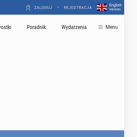
English
•
ZALOGUJ
REJESTRACJA
Version
ostki
Poradnik
Wydarzenia
Menu