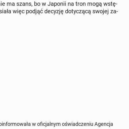
y nie ma szans, bo w Japonii na tron mogą wstę­
siała więc podjąć decyzję do­ty­czą­cą swojej za­
n­for­mo­wa­ła w ofi­cjal­nym oświad­cze­niu Agencja