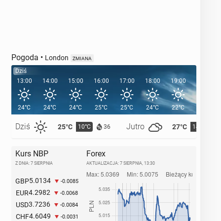
Pogoda
•
London
ZMIANA
Dziś
13:00
14:00
15:00
16:00
17:00
18:00
19:00
20:00
24°C
24°C
24°C
25°C
25°C
24°C
22°C
21°C
Dziś
Jutro
25°C
27°C
10°C
14°C
36
Kurs NBP
Forex
Z DNIA: 7 SIERPNIA
AKTUALIZACJA:
7 SIERPNIA, 13:30
5.0134
GBP
-0.0085
4.2982
EUR
-0.0068
3.7236
USD
-0.0084
4.6049
CHF
-0.0031