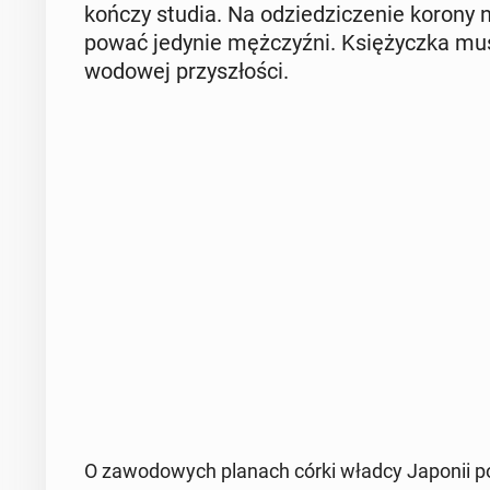
kończy studia. Na odzie­dzi­cze­nie koron
po­wać jedynie męż­czyź­ni. Księ­życz­ka mu
wo­do­wej przy­szło­ści.
O za­wo­do­wych planach córki władcy Japonii po­i