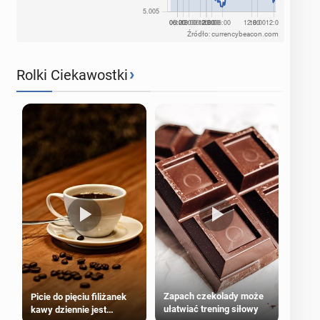
Źródło: currencybeacon.com
›
Rolki Ciekawostki
Zapach czekolady może
Picie do pięciu filiżanek
ułatwiać trening siłowy
kawy dziennie jest