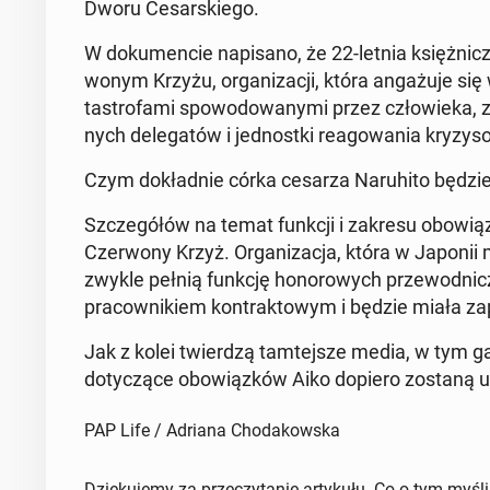
Dworu Ce­sar­skie­go.
W do­ku­men­cie na­pi­sa­no, że 22-letnia księż­nic
wo­nym Krzyżu, or­ga­ni­za­cji, która an­ga­żu­je się 
ta­stro­fa­mi spo­wo­do­wa­ny­mi przez czło­wie­ka, 
nych de­le­ga­tów i jed­nost­ki re­ago­wa­nia kry­zy­s
Czym do­kład­nie córka cesarza Na­ru­hi­to będz
Szcze­gó­łów na temat funkcji i zakresu obo­wiąz­
Czer­wo­ny Krzyż. Or­ga­ni­za­cja, która w Japonii 
zwykle pełnią funkcję ho­no­ro­wych prze­wod­ni­cz
pra­cow­ni­kiem kon­trak­to­wym i będzie miała z
Jak z kolei twier­dzą tam­tej­sze media, w tym 
do­ty­czą­ce obo­wiąz­ków Aiko dopiero zostaną us
PAP Life / Adriana Chodakowska
Dziękujemy za przeczytanie artykułu. Co o tym myśl