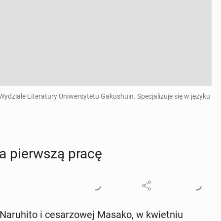
Wydziale Literatury Uniwersytetu Gakushuin. Specjalizuje się w języku
ła pierw­szą pracę
­ru­hi­to i ce­sa­rzo­wej Masako, w kwiet­niu