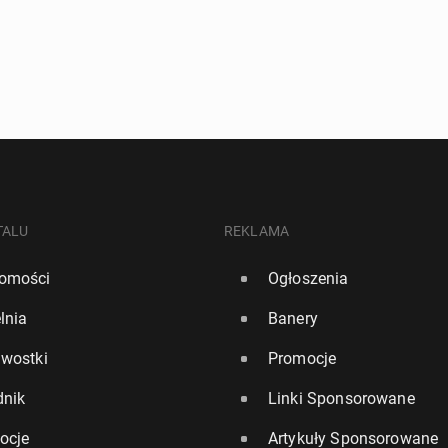
TALU
REKLAMA
omości
Ogłoszenia
lnia
Banery
awostki
Promocje
dnik
Linki Sponsorowane
ocje
Artykuły Sponsorowane