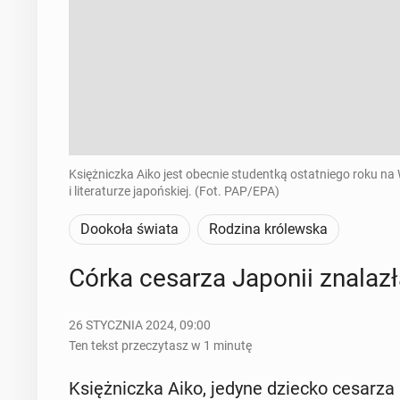
Księżniczka Aiko jest obecnie studentką ostatniego roku na 
i literaturze japońskiej. (Fot. PAP/EPA)
Dookoła świata
Rodzina królewska
Córka cesarza Japonii zna­la­z
26 STYCZNIA 2024, 09:00
Ten tekst przeczytasz w 1 minutę
Księż­nicz­ka Aiko, jedyne dziecko cesarza Na