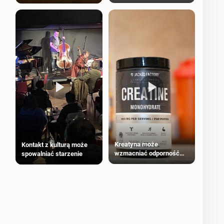
bezpieczne dla
większości dorosłych
Kreatyna może
Kontakt z kulturą może
wzmacniać odporność
spowalniać starzenie
przeciw nowotworom