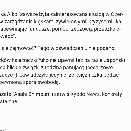
z­ka Aiko "zawsze była za­in­te­re­so­wa­na służbą w Czer­
w za­rzą­dza­nie klę­ska­mi ży­wio­ło­wy­mi, kry­zy­sa­mi i ka­
za­pew­nia­jąc fun­du­sze, pomoc rze­czo­wą, prze­szko­lo­
o­we­go".
ie się zaj­mo­wać? Tego w oświad­cze­niu nie podano.
ków księż­nicz­ki Aiko nie ujawnił też na razie Ja­poń­ski
ma bliskie związki z rodziną pa­nu­ją­cą (ce­sa­rzo­we
ą­cych), oświad­czy­ła jedynie, że księż­nicz­ka będzie
a­pew­nio­ną sporą swobodę.
gazeta "Asahi Shimbun" i serwis Kyodo News, kon­kre­ty
ta­lo­ne.
isz?