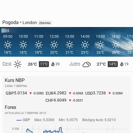
Pogoda
•
London
ZMIANA
Dziś
09:00
10:00
11:00
12:00
13:00
14:00
15:00
16:00
17:
18°C
18°C
19°C
20°C
21°C
25°C
26°C
26°C
25
Dziś
Jutro
26°C
27°C
11°C
14°C
39
19
Kurs NBP
Z DNIA: 7 SIERPNIA
5.0134
4.2982
3.7236
GBP
EUR
USD
-0.0085
-0.0068
-0.0084
4.6049
CHF
-0.0031
Forex
AKTUALIZACJA:
7 SIERPNIA, 09:10