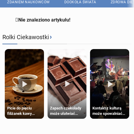
ZDANIEM NAUKOWCÓW
DOOKOŁA ŚWIATA
ZDROWA DIE

Nie znaleziono artykułu!
›
Rolki Ciekawostki
Zapach czekolady
Kontakt z kulturą
Picie do pięciu
może ułatwiać
może spowalniać
filiżanek kawy
trening siłowy
starzenie
dziennie jest
bezpieczne dla
większości