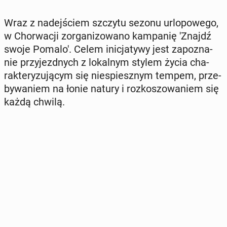
Wraz z na­dej­ściem szczytu sezonu urlo­po­we­go,
w Chor­wa­cji zor­ga­ni­zo­wa­no kam­pa­nię 'Znajdź
swoje Pomalo'. Celem ini­cja­ty­wy jest za­po­zna­
nie przy­jezd­nych z lo­kal­nym stylem życia cha­
rak­te­ry­zu­ją­cym się nie­spiesz­nym tempem, prze­
by­wa­niem na łonie natury i roz­ko­szo­wa­niem się
każdą chwilą.