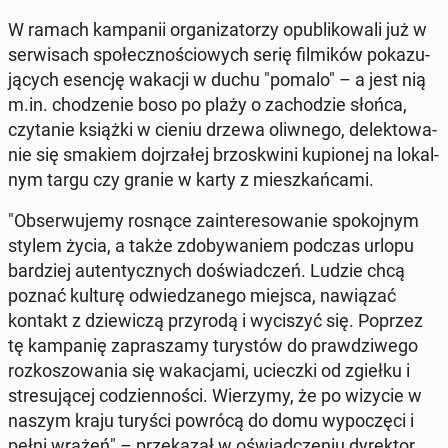
W ramach kam­pa­nii or­ga­ni­za­to­rzy opu­bli­ko­wa­li już w
ser­wi­sach spo­łecz­no­ścio­wych serię fil­mi­ków po­ka­zu­
ją­cych esencję wakacji w duchu "pomalo" – a jest nią
m.in. cho­dze­nie boso po plaży o za­cho­dzie słońca,
czy­ta­nie książki w cieniu drzewa oliw­ne­go, de­lek­to­wa­
nie się smakiem doj­rza­łej brzo­skwi­ni ku­pio­nej na lo­kal­
nym targu czy granie w karty z miesz­kań­ca­mi.
"Ob­ser­wu­je­my rosnące za­in­te­re­so­wa­nie spo­koj­nym
stylem życia, a także zdo­by­wa­niem podczas urlopu
bar­dziej au­ten­tycz­nych do­świad­czeń. Ludzie chcą
poznać kulturę od­wie­dza­ne­go miejsca, na­wią­zać
kontakt z dzie­wi­czą przy­ro­dą i wy­ci­szyć się. Poprzez
tę kam­pa­nię za­pra­sza­my tu­ry­stów do praw­dzi­we­go
roz­ko­szo­wa­nia się wa­ka­cja­mi, uciecz­ki od zgiełku i
stre­su­ją­cej co­dzien­no­ści. Wie­rzy­my, że po wizycie w
naszym kraju turyści powrócą do domu wy­po­czę­ci i
pełni wrażeń" – prze­ka­zał w oświad­cze­niu dy­rek­tor