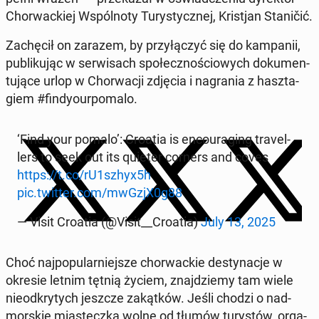
Chor­wac­kiej Wspól­no­ty Tu­ry­stycz­nej, Kri­stjan Sta­ni­čić.
Za­chę­cił on zarazem, by przy­łą­czyć się do kam­pa­nii,
pu­bli­ku­jąc w ser­wi­sach spo­łecz­no­ścio­wych do­ku­men­
tu­ją­ce urlop w Chor­wa­cji zdjęcia i na­gra­nia z hasz­ta­
giem #fin­dy­our­po­ma­lo.
‘Find your pomalo’: Croatia is en­co­ura­ging tra­vel­
lers to seek out its quieter corners and coves
https://t.co/rU1szhyx5h
pic.twitter.com/mwGzjX0g88
— Visit Croatia (@Visit__Croatia)
July 13, 2025
Choć naj­po­pu­lar­niej­sze chor­wac­kie de­sty­na­cje w
okresie letnim tętnią życiem, znaj­dzie­my tam wiele
nie­od­kry­tych jeszcze za­kąt­ków. Jeśli chodzi o nad­
mor­skie mia­stecz­ka wolne od tłumów tu­ry­stów, or­ga­