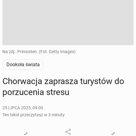
Na zdj.: Primosten. (Fot. Getty Images)
Dookoła świata
Chor­wa­cja za­pra­sza tu­ry­stów do
po­rzu­ce­nia stresu
25 LIPCA 2025, 09:00
Ten tekst przeczytasz w 3 minuty