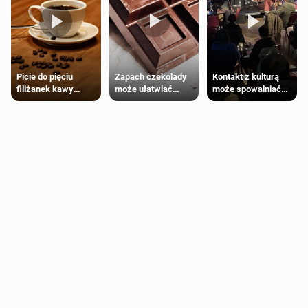
Zapach czekolady
Kontakt z kulturą
Picie do pięciu
może ułatwiać
może spowalniać
filiżanek kawy
trening siłowy
starzenie
dziennie jest
bezpieczne dla
większości
dorosłych