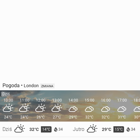
Pogoda
•
London
ZMIANA
Dziś
10:00
11:00
12:00
13:00
14:00
15:00
16:00
17:00
18:
24°C
24°C
26°C
27°C
29°C
32°C
32°C
31°C
30
Dziś
Jutro
32°C
29°C
14°C
15°C
34
34