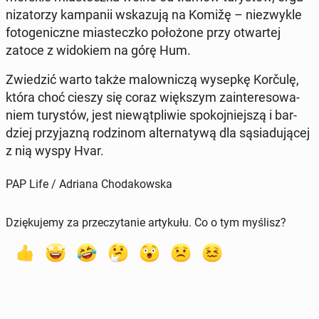
ni­za­to­rzy kam­pa­nii wska­zu­ją na Komižę – nie­zwy­kle
fo­to­ge­nicz­ne mia­stecz­ko po­ło­żo­ne przy otwar­tej
zatoce z wi­do­kiem na górę Hum.
Zwie­dzić warto także ma­low­ni­czą wysepkę Korčulę,
która choć cieszy się coraz więk­szym za­in­te­re­so­wa­
niem tu­ry­stów, jest nie­wąt­pli­wie spo­koj­niej­szą i bar­
dziej przy­ja­zną ro­dzi­nom al­ter­na­ty­wą dla są­sia­du­ją­cej
z nią wyspy Hvar.
PAP Life / Adriana Chodakowska
Dziękujemy za przeczytanie artykułu. Co o tym myślisz?