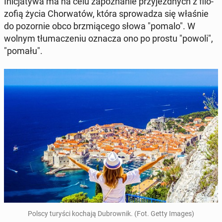
Ini­cja­ty­wa ma na celu za­po­zna­nie przy­jezd­nych z fi­lo­
zo­fią życia Chor­wa­tów, która spro­wa­dza się właśnie
do po­zor­nie obco brzmią­ce­go słowa "pomalo". W
wolnym tłu­ma­cze­niu oznacza ono po prostu "powoli",
"pomału".
Polscy turyści kochają Du­brow­nik. (Fot. Getty Images)