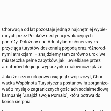
Chor­wa­cja od lat po­zo­sta­je jedną z naj­chęt­niej wy­bie­
ra­nych przez Polaków de­sty­na­cji wa­ka­cyj­nych
podróży. Po­ło­żo­ny nad Ad­ria­ty­kiem sło­necz­ny kraj
przy­cią­ga tu­ry­stów do­sko­na­łą pogodą oraz róż­no­rod­
ny­mi atrak­cja­mi – znaj­dzie­my tam zarówno uro­kli­we
mia­stecz­ka pełne za­byt­ków, jak i uwiel­bia­ne przez
ama­to­rów bło­gie­go wy­po­czyn­ku ma­low­ni­cze plaże.
Jako że sezon urlo­po­wy osią­gnął swój szczyt, Chor­
wac­ka Wspól­no­ta Tu­ry­stycz­na po­sta­no­wi­ła zor­ga­ni­zo­
wać z myślą o za­gra­nicz­nych go­ściach so­cial­me­dio­wą
kam­pa­nię "Znajdź swoje Pomalo", która potrwa do
końca sierp­nia.