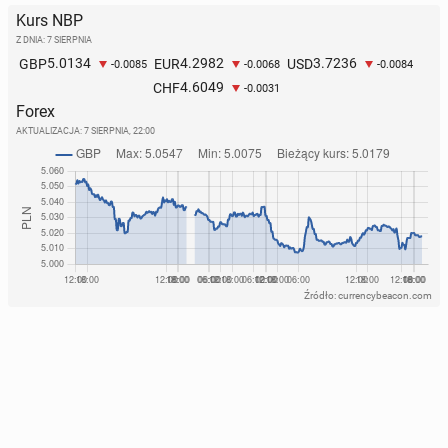
Kurs NBP
Z DNIA: 7 SIERPNIA
5.0134
4.2982
3.7236
GBP
EUR
USD
-0.0085
-0.0068
-0.0084
4.6049
CHF
-0.0031
Forex
AKTUALIZACJA:
7 SIERPNIA, 22:00
Źródło: currencybeacon.com