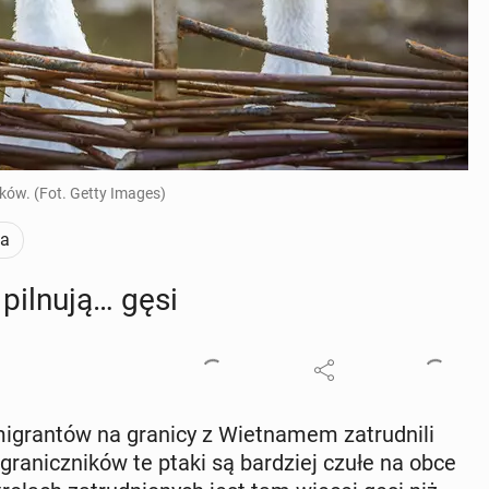
ków. (Fot. Getty Images)
ta
 pilnują… gęsi
imi­gran­tów na granicy z Wiet­na­mem za­trud­ni­li
gra­nicz­ni­ków te ptaki są bar­dziej czułe na obce