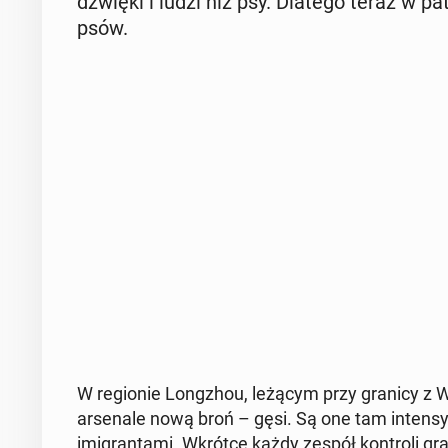
dźwięki i ludzi niż psy. Dlatego teraz w pa­t
psów.
W re­gio­nie Long­zhou, leżącym przy granicy z 
ar­se­na­le nową broń – gęsi. Są one tam in­ten­syw
imi­gran­ta­mi. Wkrótce każdy zespół kon­tro­li gra