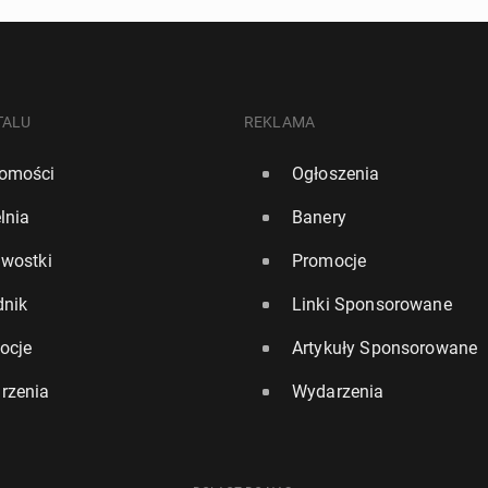
TALU
REKLAMA
omości
Ogłoszenia
lnia
Banery
awostki
Promocje
dnik
Linki Sponsorowane
ocje
Artykuły Sponsorowane
rzenia
Wydarzenia