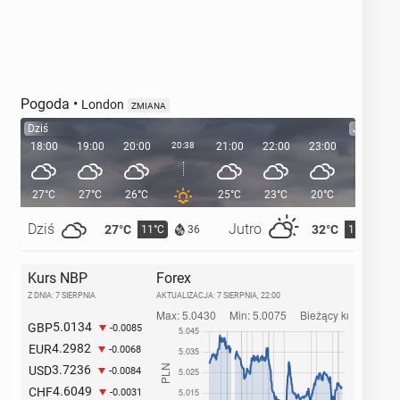
Pogoda
•
London
ZMIANA
Dziś
Jutro
18:00
19:00
20:00
20:38
21:00
22:00
23:00
00:00
27°C
27°C
26°C
25°C
23°C
20°C
19°C
Dziś
Jutro
27°C
32°C
11°C
15°C
36
Kurs NBP
Forex
Z DNIA: 7 SIERPNIA
AKTUALIZACJA:
7 SIERPNIA, 22:00
5.0134
GBP
-0.0085
4.2982
EUR
-0.0068
3.7236
USD
-0.0084
4.6049
CHF
-0.0031