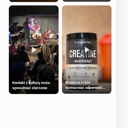
bezpieczne dla
większości dorosłych
Kreatyna może
Kontakt z kulturą może
wzmacniać odporność
spowalniać starzenie
przeciw nowotworom