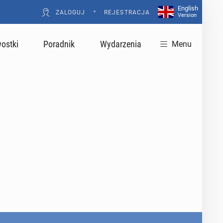
English
•
ZALOGUJ
REJESTRACJA
Version
ostki
Poradnik
Wydarzenia
Menu