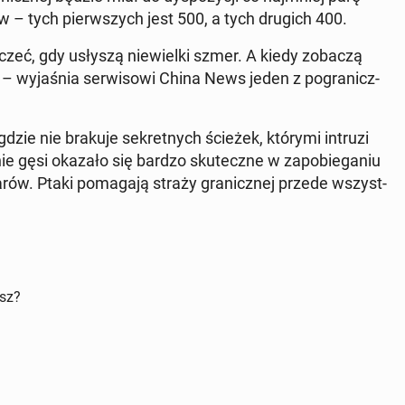
w – tych pierw­szych jest 500, a tych drugich 400.
czeć, gdy usłyszą nie­wiel­ki szmer. A kiedy zobaczą
 – wy­ja­śnia ser­wi­so­wi China News jeden z po­gra­nicz­
ę, gdzie nie brakuje se­kret­nych ścieżek, którymi intruzi
 gęsi okazało się bardzo sku­tecz­ne w za­po­bie­ga­niu
owarów. Ptaki po­ma­ga­ją straży gra­nicz­nej przede wszyst­
isz?