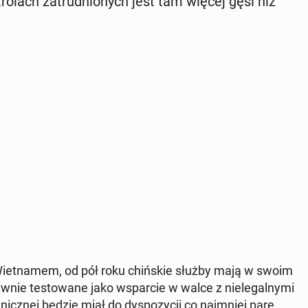
ro­lach za­trud­nio­nych jest tam więcej gęsi niż
Wiet­na­mem, od pół roku chiń­skie służby mają w swoim
­nie te­sto­wa­ne jako wspar­cie w walce z nie­le­gal­ny­mi
­nicz­nej będzie miał do dys­po­zy­cji co naj­mniej parę