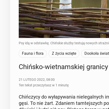
Psy idą w odstawkę. Chińskie służby testują nowych strażni
Fauna i flora
Z życia wzięte
Dookoła świa
Chińsko-wiet­nam­skiej granicy
21 LUTEGO 2022, 08:00
Ten tekst przeczytasz w 1 minutę
Chiń­czy­cy do wy­ła­py­wa­nia nie­le­gal­nych 
gęsi. To nie żart. Zdaniem tam­tej­szych po­