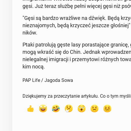
gęsi. Już teraz służbę pełni więcej gęsi niż psó
"Gęsi są bardzo wraż­li­we na dźwięk. Będą krzy­
nie­zna­jo­mych, będą krzy­czeć jeszcze gło­śniej"
ni­ków.
Ptaki pa­tro­lu­ją gęste lasy po­ra­sta­ją­ce granic
mogą wkraść się do Chin. Jednak wpro­wa­dze­nie
nie­le­gal­nej imi­gra­cji i prze­my­to­wi różnych t
kim nocą.
PAP Life / Jagoda Sowa
Dziękujemy za przeczytanie artykułu. Co o tym myśl