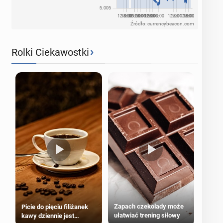
Źródło: currencybeacon.com
›
Rolki Ciekawostki
Zapach czekolady może
Picie do pięciu filiżanek
ułatwiać trening siłowy
kawy dziennie jest