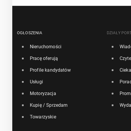
OGŁOSZENIA
DZIAŁY POR
Nieruchomości
Wiad
Pracę oferują
Czyte
Profile kandydatów
Ciek
Usługi
Pora
Motoryzacja
Prom
Kupię / Sprzedam
Wyda
Towarzyskie