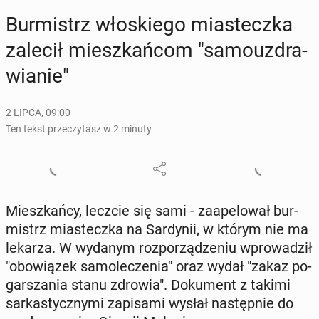
Bur­mistrz wło­skie­go mia­stecz­ka
zalecił miesz­kań­com "sa­mo­uz­dra­
wia­nie"
2 LIPCA, 09:00
Ten tekst przeczytasz w 2 minuty
Miesz­kań­cy, leczcie się sami - za­ape­lo­wał bur­
mistrz mia­stecz­ka na Sar­dy­nii, w którym nie ma
lekarza. W wydanym roz­po­rzą­dze­niu wpro­wa­dził
"obo­wią­zek sa­mo­le­cze­nia" oraz wydał "zakaz po­
gar­sza­nia stanu zdrowia". Do­ku­ment z takimi
sar­ka­stycz­ny­mi za­pi­sa­mi wysłał na­stęp­nie do