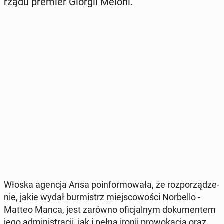
rządu premier Giorgii Meloni.
Włoska agencja Ansa po­in­for­mo­wa­ła, że roz­po­rzą­dze­
nie, jakie wydał bur­mistrz miej­sco­wo­ści Nor­bel­lo -
Matteo Manca, jest zarówno ofi­cjal­nym do­ku­men­tem
jego ad­mi­ni­stra­cji, jak i pełną ironii pro­wo­ka­cją oraz