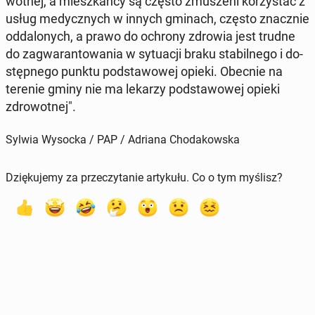
wot­nej, a miesz­kań­cy są często zmu­sze­ni ko­rzy­stać z
usług me­dycz­nych w innych gminach, często znacz­nie
od­da­lo­nych, a prawo do ochrony zdrowia jest trudne
do za­gwa­ran­to­wa­nia w sy­tu­acji braku sta­bil­ne­go i do­
stęp­ne­go punktu pod­sta­wo­wej opieki. Obecnie na
terenie gminy nie ma lekarzy pod­sta­wo­wej opieki
zdro­wot­nej".
Sylwia Wysocka / PAP / Adriana Chodakowska
Dziękujemy za przeczytanie artykułu. Co o tym myślisz?