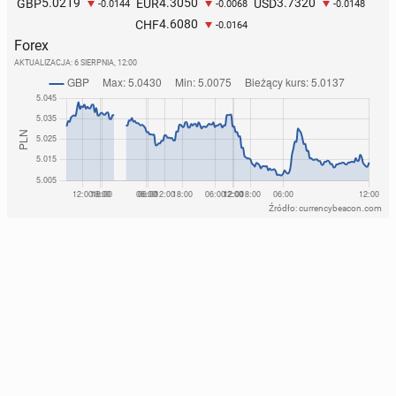
5.0219
4.3050
3.7320
GBP
EUR
USD
-0.0144
-0.0068
-0.0148
4.6080
CHF
-0.0164
Forex
AKTUALIZACJA:
6 SIERPNIA, 12:00
Źródło: currencybeacon.com