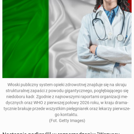
Włoski pu­blicz­ny system opieki zdro­wot­nej znaj­du­je się na skraju
struk­tu­ral­nej zapaści z powodu gi­gan­tycz­ne­go, po­głę­bia­ją­ce­go się
nie­do­bo­ru kadr.
Zgodnie z naj­now­szy­mi ra­por­ta­mi or­ga­ni­za­cji me­
dycz­nych oraz WHO z pierw­szej połowy 2026 roku, w kraju dra­ma­
tycz­nie brakuje przede wszyst­kim pie­lę­gnia­rek oraz lekarzy pierw­sze­
go kon­tak­tu.
(Fot. Getty Images)