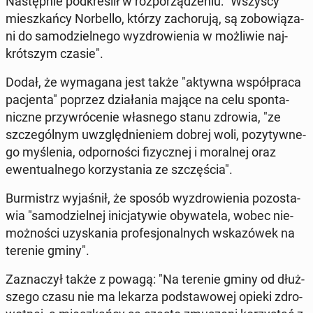
Na­stęp­nie pod­kre­ślił w roz­po­rzą­dze­niu: "Wszyscy
miesz­kań­cy Nor­bel­lo, którzy za­cho­ru­ją, są zo­bo­wią­za­
ni do sa­mo­dziel­ne­go wy­zdro­wie­nia w moż­li­wie naj­
krót­szym czasie".
Dodał, że wy­ma­ga­na jest także "aktywna współ­pra­ca
pa­cjen­ta" poprzez dzia­ła­nia mające na celu spon­ta­
nicz­ne przy­wró­ce­nie wła­sne­go stanu zdrowia, "ze
szcze­gól­nym uwzględ­nie­niem dobrej woli, po­zy­tyw­ne­
go my­śle­nia, od­por­no­ści fi­zycz­nej i mo­ral­nej oraz
ewen­tu­al­ne­go ko­rzy­sta­nia ze szczę­ścia".
Bur­mistrz wy­ja­śnił, że sposób wy­zdro­wie­nia po­zo­sta­
wia "sa­mo­dziel­nej ini­cja­ty­wie oby­wa­te­la, wobec nie­
moż­no­ści uzy­ska­nia pro­fe­sjo­nal­nych wska­zó­wek na
terenie gminy".
Za­zna­czył także z powagą: "Na terenie gminy od dłuż­
sze­go czasu nie ma lekarza pod­sta­wo­wej opieki zdro­