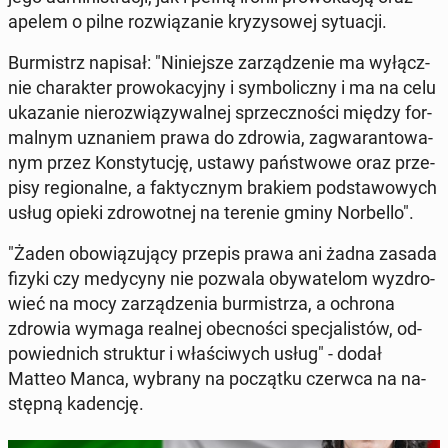
apelem o pilne roz­wią­za­nie kry­zy­so­wej sy­tu­acji.
Bur­mistrz napisał: "Ni­niej­sze za­rzą­dze­nie ma wy­łącz­
nie cha­rak­ter pro­wo­ka­cyj­ny i sym­bo­licz­ny i ma na celu
uka­za­nie nie­roz­wią­zy­wal­nej sprzecz­no­ści między for­
mal­nym uzna­niem prawa do zdrowia, za­gwa­ran­to­wa­
nym przez Kon­sty­tu­cję, ustawy pań­stwo­we oraz prze­
pi­sy re­gio­nal­ne, a fak­tycz­nym brakiem pod­sta­wo­wych
usług opieki zdro­wot­nej na terenie gminy Nor­bel­lo".
"Żaden obo­wią­zu­ją­cy przepis prawa ani żadna zasada
fizyki czy me­dy­cy­ny nie pozwala oby­wa­te­lom wy­zdro­
wieć na mocy za­rzą­dze­nia bur­mi­strza, a ochrona
zdrowia wymaga realnej obec­no­ści spe­cja­li­stów, od­
po­wied­nich struk­tur i wła­ści­wych usług" - dodał
Matteo Manca, wybrany na po­cząt­ku czerwca na na­
stęp­ną ka­den­cję.