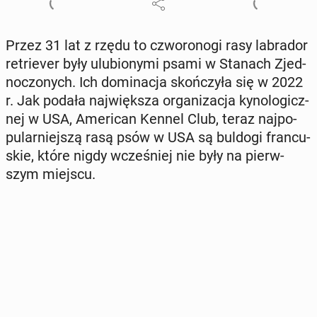
Przez 31 lat z rzędu to czwo­ro­no­gi rasy la­bra­dor
re­trie­ver były ulu­bio­ny­mi psami w Stanach Zjed­
no­czo­nych. Ich do­mi­na­cja skoń­czy­ła się w 2022
r. Jak podała naj­więk­sza or­ga­ni­za­cja ky­no­lo­gicz­
nej w USA, Ame­ri­can Kennel Club, teraz naj­po­
pu­lar­niej­szą rasą psów w USA są buldogi fran­cu­
skie, które nigdy wcze­śniej nie były na pierw­
szym miejscu.