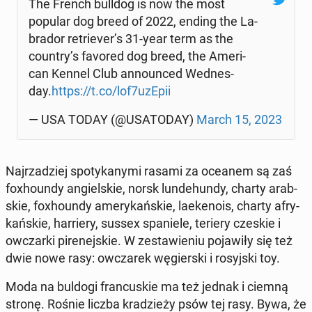
The French bulldog is now the most
popular dog breed of 2022, ending the La­
bra­dor re­trie­ver’s 31-year term as the
country’s favored dog breed, the Ame­ri­
can Kennel Club an­no­un­ced We­dnes­
day.
https://t.co/lof7uzEpii
— USA TODAY (@USA­TO­DAY)
March 15, 2023
Naj­rza­dziej spo­ty­ka­ny­mi rasami za oceanem są zaś
fo­xho­un­dy an­giel­skie, norsk lun­de­hun­dy, charty arab­
skie, fo­xho­un­dy ame­ry­kań­skie, la­eke­no­is, charty afry­
kań­skie, har­rie­ry, sussex spa­nie­le, teriery czeskie i
owczar­ki pi­re­nej­skie. W ze­sta­wie­niu po­ja­wi­ły się też
dwie nowe rasy: owcza­rek wę­gier­ski i ro­syj­ski toy.
Moda na buldogi fran­cu­skie ma też jednak i ciemną
stronę. Rośnie liczba kra­dzie­ży psów tej rasy. Bywa, że