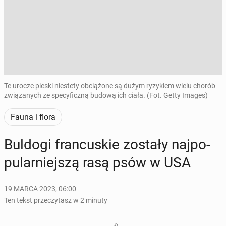
Te urocze pieski niestety obciążone są dużym ryzykiem wielu chorób
związanych ze specyficzną budową ich ciała. (Fot. Getty Images)
Fauna i flora
Buldogi fran­cu­skie zostały naj­po­
pu­lar­niej­szą rasą psów w USA
19 MARCA 2023, 06:00
Ten tekst przeczytasz w 2 minuty