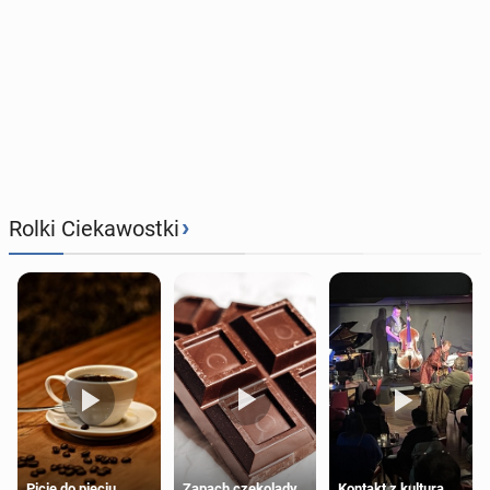
›
Rolki Ciekawostki
Zapach czekolady
Kontakt z kulturą
Picie do pięciu