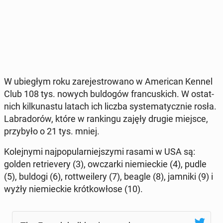
W ubie­głym roku za­re­je­stro­wa­no w Ame­ri­can Kennel
Club 108 tys. nowych bul­do­gów fran­cu­skich. W ostat­
nich kil­ku­na­stu latach ich liczba sys­te­ma­tycz­nie rosła.
La­bra­do­rów, które w ran­kin­gu zajęły drugie miejsce,
przy­by­ło o 21 tys. mniej.
Ko­lej­ny­mi naj­po­pu­lar­niej­szy­mi rasami w USA są:
golden re­trie­ve­ry (3), owczar­ki nie­miec­kie (4), pudle
(5), buldogi (6), rot­twe­ile­ry (7), beagle (8), jamniki (9) i
wyżły nie­miec­kie krót­ko­wło­se (10).