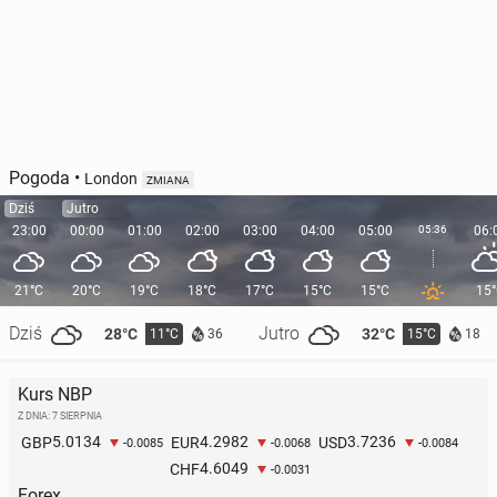
Pogoda
•
London
ZMIANA
Dziś
Jutro
23:00
00:00
01:00
02:00
03:00
04:00
05:00
05:36
06:
21°C
20°C
19°C
18°C
17°C
15°C
15°C
15
Dziś
Jutro
28°C
32°C
11°C
15°C
36
18
Kurs NBP
Z DNIA: 7 SIERPNIA
5.0134
4.2982
3.7236
GBP
EUR
USD
-0.0085
-0.0068
-0.0084
4.6049
CHF
-0.0031
Forex