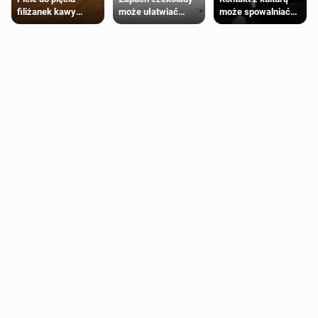
może ułatwiać
może spowalniać
filiżanek kawy
trening siłowy
starzenie
dziennie jest
bezpieczne dla
większości
dorosłych