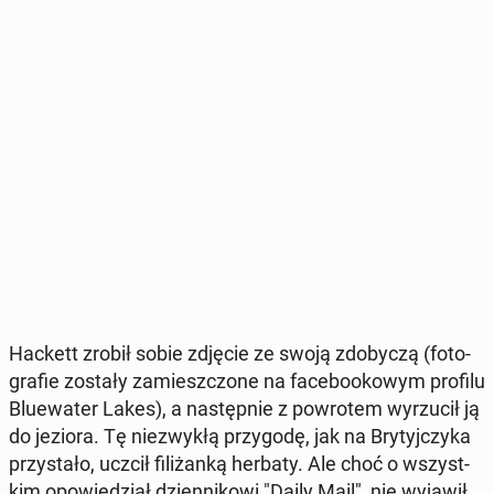
Hackett zrobił sobie zdjęcie ze swoją zdo­by­czą (fo­to­
gra­fie zostały za­miesz­czo­ne na fa­ce­bo­oko­wym profilu
Blu­ewa­ter Lakes), a na­stęp­nie z po­wro­tem wy­rzu­cił ją
do jeziora. Tę nie­zwy­kłą przy­go­dę, jak na Bry­tyj­czy­ka
przy­sta­ło, uczcił fi­li­żan­ką herbaty. Ale choć o wszyst­
kim opo­wie­dział dzien­ni­ko­wi "Daily Mail", nie wyjawił,