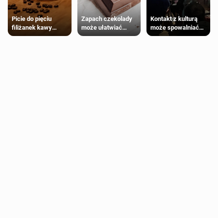
Zapach czekolady
Kontakt z kulturą
Picie do pięciu
może ułatwiać
może spowalniać
filiżanek kawy
trening siłowy
starzenie
dziennie jest
bezpieczne dla
większości
dorosłych