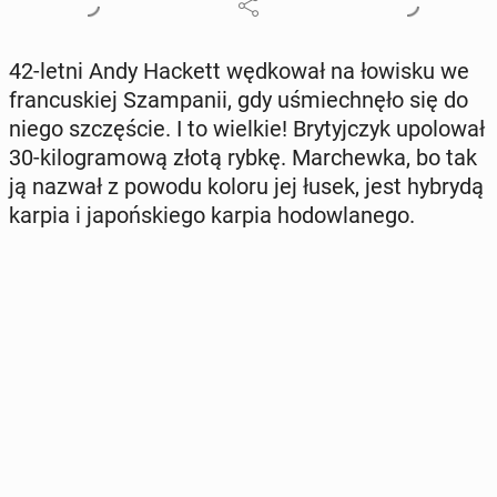
42-letni Andy Hackett węd­ko­wał na łowisku we
fran­cu­skiej Szam­pa­nii, gdy uśmiech­nę­ło się do
niego szczę­ście. I to wielkie! Bry­tyj­czyk upo­lo­wał
30-ki­lo­gra­mo­wą złotą rybkę. Mar­chew­ka, bo tak
ją nazwał z powodu koloru jej łusek, jest hybrydą
karpia i ja­poń­skie­go karpia ho­dow­la­ne­go.