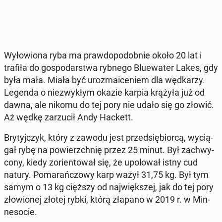
Wy­ło­wio­na ryba ma praw­do­po­dob­nie około 20 lat i
trafiła do go­spo­dar­stwa rybnego Blu­ewa­ter Lakes, gdy
była mała. Miała być uroz­ma­ice­niem dla węd­ka­rzy.
Legenda o nie­zwy­kłym okazie karpia krążyła już od
dawna, ale nikomu do tej pory nie udało się go złowić.
Aż wędkę za­rzu­cił Andy Hackett.
Bry­tyj­czyk, który z zawodu jest przed­się­bior­cą, wy­cią­
gał rybę na po­wierzch­nię przez 25 minut. Był za­chwy­
co­ny, kiedy zo­rien­to­wał się, że upo­lo­wał istny cud
natury. Po­ma­rań­czo­wy karp ważył 31,75 kg. Był tym
samym o 13 kg cięższy od naj­więk­szej, jak do tej pory
zło­wio­nej złotej rybki, którą złapano w 2019 r. w Min­
ne­so­cie.