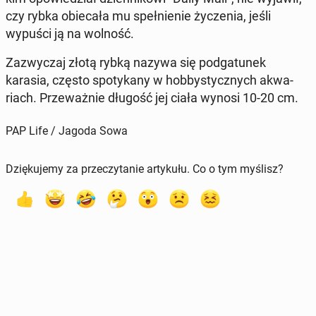
czy rybka obie­ca­ła mu speł­nie­nie ży­cze­nia, jeśli
wypuści ją na wolność.
Za­zwy­czaj złotą rybką nazywa się pod­ga­tu­nek
karasia, często spo­ty­ka­ny w hob­by­stycz­nych akwa­
riach. Prze­waż­nie długość jej ciała wynosi 10-20 cm.
PAP Life / Jagoda Sowa
Dziękujemy za przeczytanie artykułu. Co o tym myślisz?