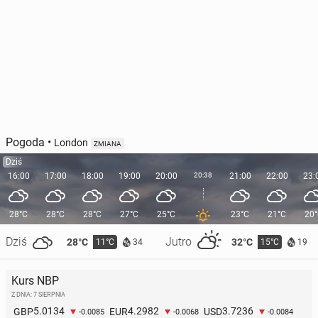
Pogoda
•
London
ZMIANA
Dziś
16:00
17:00
18:00
19:00
20:00
20:38
21:00
22:00
23:
28°C
28°C
28°C
27°C
25°C
23°C
21°C
20
Dziś
Jutro
28°C
32°C
11°C
15°C
34
19
Kurs NBP
Z DNIA: 7 SIERPNIA
5.0134
4.2982
3.7236
GBP
EUR
USD
-0.0085
-0.0068
-0.0084